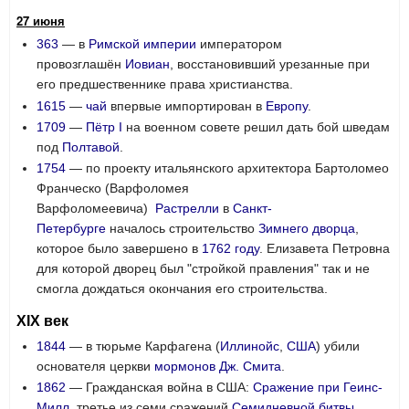
27 июня
363
— в
Римской империи
императором
провозглашён
Иовиан
, восстановивший урезанные при
его предшественнике права христианства.
1615
—
чай
впервые импортирован в
Европу
.
1709
—
Пётр I
на военном совете решил дать бой шведам
под
Полтавой
.
1754
— по проекту итальянского архитектора Бартоломео
Франческо (Варфоломея
Варфоломеевича)
Растрелли
в
Санкт-
Петербурге
началось строительство
Зимнего дворца
,
которое было завершено в
1762 году
. Елизавета Петровна
для которой дворец был "стройкой правления" так и не
смогла дождаться окончания его строительства.
XIX век
1844
— в тюрьме Карфагена (
Иллинойс
,
США
) убили
основателя церкви
мормонов
Дж. Смита
.
1862
— Гражданская война в США:
Сражение при Геинс-
Милл
, третье из семи сражений
Семидневной битвы
.