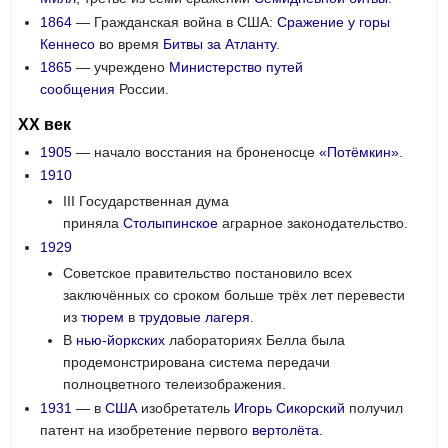
1864
— Гражданская война в США:
Сражение у горы
Кеннесо
во время
Битвы за Атланту
.
1865
— учреждено
Министерство путей
сообщения
России.
XX век
1905
— начало восстания на броненосце
«Потёмкин»
.
1910
III Государственная дума
приняла
Столыпинское
аграрное законодательство.
1929
Советское правительство постановило всех
заключённых со сроком больше трёх лет перевести
из
тюрем
в
трудовые лагеря
.
В
нью-йоркских
лабораториях Белла была
продемонстрирована система передачи
полноцветного телеизображения.
1931
— в
США
изобретатель
Игорь Сикорский
получил
патент на изобретение первого
вертолёта
.