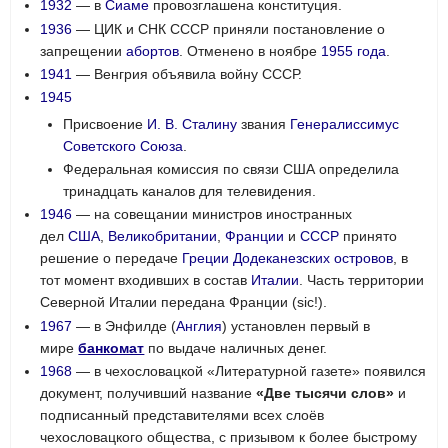
1932
— в
Сиаме
провозглашена конституция.
1936
— ЦИК и СНК СССР приняли постановление о
запрещении
абортов
. Отменено в ноябре
1955 года
.
1941
— Венгрия объявила войну СССР.
1945
Присвоение
И. В. Сталину
звания
Генералиссимус
Советского Союза
.
Федеральная комиссия по связи США определила
тринадцать каналов для телевидения.
1946
— на совещании министров иностранных
дел
США
,
Великобритании
,
Франции
и
СССР
принято
решение о передаче
Греции
Додеканезских островов
, в
тот момент входивших в состав
Италии
. Часть территории
Северной Италии передана Франции (sic!).
1967
— в Энфилде (
Англия
) установлен первый в
мире
банкомат
по выдаче наличных денег.
1968
— в чехословацкой «Литературной газете» появился
документ, получивший название
«Две тысячи слов»
и
подписанный представителями всех слоёв
чехословацкого общества, с призывом к более быстрому