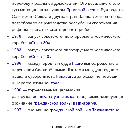
переходу к реальной демократии. Это воззвание стало
кульминационным пунктом
Пражской весны
. Руководство
Советского Союза и других стран Варшавского договора
потребовало от руководства республики свертывания
реформ, чреватых «контрреволюцией».
1978
— запуск советского пилотируемого космического
корабля
«Союз-30»
.
1983
— запуск советского пилотируемого космического
корабля
«Союз Т-9»
.
1986
— международный суд в
Гааге
вынес решение о
нарушении Соединёнными Штатами международного
права и суверенитета
Никарагуа
за оказание помощи
никарагуанским
контрас
.
1990
— торжественная церемония
разоружения
никарагуанских
контрас
, символизирующая
окончание
гражданской войны в Никарагуа
.
1997
— окончание
гражданской войны в Таджикистане
.
Скачать событие