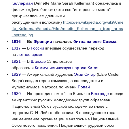
Келлерман
(
Annette Marie Sarah Kellerman
) обнажилась в
фильме «Дочь богов» (хотя все "интересные места"
прикрывались ее длинными
распущенными волосами)
https://en.wikipedia.org/wiki/Anne
tte_Kellerman#/media/File:Annette_Kellerman_in_tree,_arms
_spread.jpg
1916
— Во
Франции
началась
битва на реке Сомма
.
1917
— В
России
впервые осуществлён переход
на
летнее время
.
1921
— В
Шанхае
13 делегатов
образовали
Коммунистическую партию Китая
.
1929
— Американский художник
Элзи Сигар
(
Elzie Crisler
Segar
) создал героя комиксов, а впоследствии и
мультфильмов, матроса по имени
Попай
1930
— На проходившем с 1 по 5 июля в
Белграде
съезде
эмигрантских русских молодёжных групп образован
Национальный Союз русской молодёжи во главе с
герцогом С. Н. Лейхтенбергским. В последующие года
наименование организации менялось на Национальный
Союз нового поколения, Национально-трудовой союз