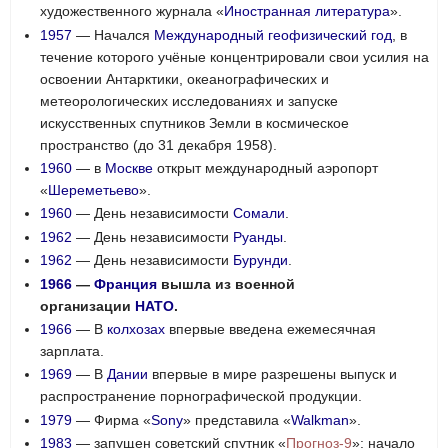
художественного журнала «
Иностранная литература
».
1957
— Начался
Международный геофизический год
, в
течение которого учёные концентрировали свои усилия на
освоении Антарктики, океанографических и
метеорологических исследованиях и запуске
искусственных спутников Земли в космическое
пространство (до 31 декабря 1958).
1960
— в
Москве
открыт международный аэропорт
«
Шереметьево
».
1960
— День независимости
Сомали
.
1962
— День независимости
Руанды
.
1962
— День независимости
Бурунди
.
1966
—
Франция
вышла из военной
организации
НАТО
.
1966
— В
колхозах
впервые введена ежемесячная
зарплата.
1969
— В
Дании
впервые в мире разрешены выпуск и
распространение порнографической продукции.
1979
— Фирма «
Sony
» представила «
Walkman
».
1983
— запущен советский спутник «
Прогноз-9
»: начало