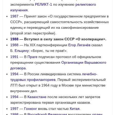
эксперимента
РЕЛИКТ-1
по изучению
реликтового
излучения
.
1987
— Принят закон «О государственном предприятии в
СССР», расширяющий самостоятельность хозяйственных
единиц и переводящий их на самофинансирование
(второй этап перестройки).
1988
— Вступил в силу закон СССР «О кооперации».
1988
— На XIX партконференции
Егор Лигачёв
сказал
Б.
Ельцину
: «Борис, ты не прав!».
1991
— В
Праге
подписан протокол об официальном
прекращении существования
Организации Варшавского
договора
.
1994
— В России ликвидирована система
лечебно-
трудовых профилакториев
. Первый экспериментальный
ЛТП был открыт в 1964 году в Москве при министерстве
внутренних дел.
1994
— В
Казахстане
после нескольких лет запретов
зарегистрирована первая организация казаков.
1997
—
Гонконг
вновь стал частью
Китая
.
1998
— В
Российской Федерации
восстановлен
орден