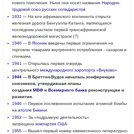
нового поколения. Ныне она носит название
Народно-
трудовой союз русских солидаристов
.
1931
— На юге африканского континента открыта
железная дорога Бенгуэлла-Катанга, являющаяся
последним участком первой трансафриканской
железнодорожной магистрали.(?)
1940
— В
Японии
введены первые ограничения на
торговлю товарами внутреннего потребления - сахаром и
спичками.
1941
— Открылась первая очередь
центрального
международного аэропорта «Внуково»
.
1944
— В Бреттон-Вудсе началась конференция
союзников, утвердившая планы
создания
МВФ
и
Всемирного банка
реконструкции и
развития.
1946
— Первое послевоенное испытание атомной бомбы
на
атолле Бикини
.
1952
— За «подрывную деятельность»
запрещена
компартия США
.
1955
— Вышел первый номер ежемесячного литературно-