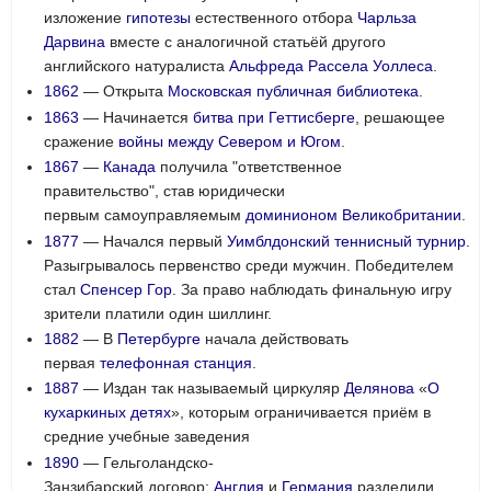
изложение
гипотезы
естественного отбора
Чарльза
Дарвина
вместе с аналогичной статьёй другого
английского натуралиста
Альфреда Рассела Уоллеса
.
1862
— Открыта
Московская публичная библиотека
.
1863
— Начинается
битва при Геттисберге
, решающее
сражение
войны между Севером и Югом
.
1867
—
Канада
получила "ответственное
правительство", став юридически
первым самоуправляемым
доминионом
Великобритании
.
1877
— Начался первый
Уимблдонский теннисный турнир
.
Разыгрывалось первенство среди мужчин. Победителем
стал
Спенсер Гор
. За право наблюдать финальную игру
зрители платили один шиллинг.
1882
— В
Петербурге
начала действовать
первая
телефонная станция
.
1887
— Издан так называемый циркуляр
Делянова
«
О
кухаркиных детях
», которым ограничивается приём в
средние учебные заведения
1890
— Гельголандско-
Занзибарский договор:
Англия
и
Германия
разделили