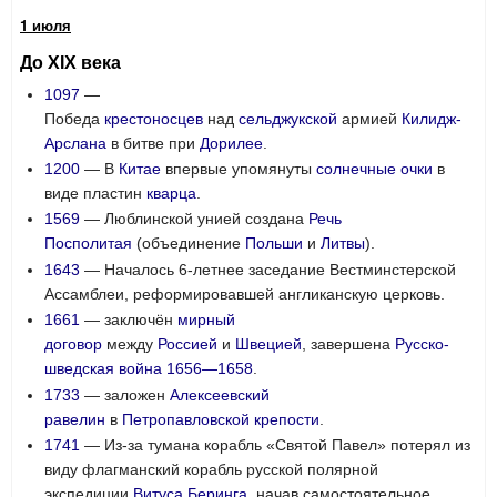
1 июля
До XIX века
1097
—
Победа
крестоносцев
над
сельджукской
армией
Килидж-
Арслана
в битве при
Дорилее
.
1200
— В
Китае
впервые упомянуты
солнечные очки
в
виде пластин
кварца
.
1569
— Люблинской унией создана
Речь
Посполитая
(объединение
Польши
и
Литвы
).
1643
— Началось 6-летнее заседание Вестминстерской
Ассамблеи, реформировавшей англиканскую церковь.
1661
— заключён
мирный
договор
между
Россией
и
Швецией
, завершена
Русско-
шведская война 1656—1658
.
1733
— заложен
Алексеевский
равелин
в
Петропавловской крепости
.
1741
— Из-за тумана корабль «Святой Павел» потерял из
виду флагманский корабль русской полярной
экспедиции
Витуса Беринга
, начав самостоятельное