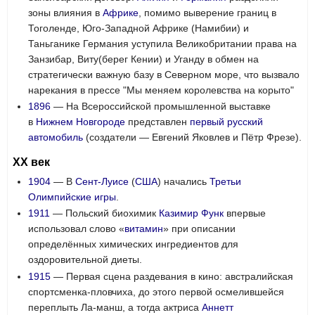
зоны влияния в
Африке
, помимо выверение границ в
Тоголенде, Юго-Западной Африке (Намибии) и
Таньганике Германия уступила Великобритании права на
Занзибар, Виту(берег Кении) и Уганду в обмен на
стратегически важную базу в Северном море, что вызвало
нарекания в прессе "Мы меняем королевства на корыто"
1896
— На Всероссийской промышленной выставке
в
Нижнем Новгороде
представлен
первый русский
автомобиль
(создатели — Евгений Яковлев и Пётр Фрезе).
XX век
1904
— В
Сент-Луисе
(
США
) начались
Третьи
Олимпийские игры
.
1911
— Польский биохимик
Казимир Функ
впервые
использовал слово «
витамин
» при описании
определённых химических ингредиентов для
оздоровительной диеты.
1915
— Первая сцена раздевания в кино: австралийская
спортсменка-пловчиха, до этого
первой осмелившейся
переплыть Ла-манш,
а тогда актриса
Аннетт