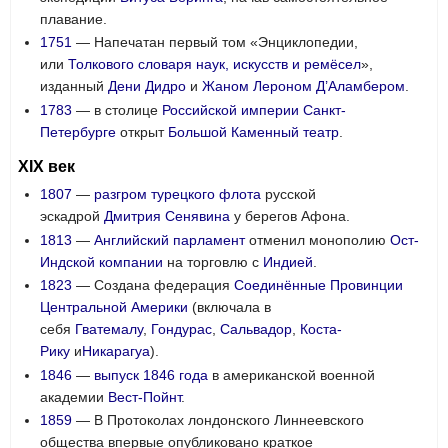
плавание.
1751
— Напечатан первый том «Энциклопедии,
или
Толкового словаря наук, искусств и ремёсел
»,
изданный
Дени Дидро
и
Жаном Лероном Д’Аламбером
.
1783
— в столице
Российской империи
Санкт-
Петербурге
открыт
Большой Каменный театр
.
XIX век
1807
—
разгром турецкого флота
русской
эскадрой
Дмитрия Сенявина
у берегов Афона.
1813
—
Английский парламент
отменил монополию
Ост-
Индской компании
на торговлю с
Индией
.
1823
— Создана федерация
Соединённые Провинции
Центральной Америки
(включала в
себя
Гватемалу
,
Гондурас
,
Сальвадор
,
Коста-
Рику
и
Никарагуа
).
1846
—
выпуск 1846 года
в американской военной
академии
Вест-Пойнт
.
1859
— В Протоколах лондонского Линнеевского
общества впервые опубликовано краткое