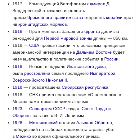
1917 — Командующий Балтфлотом
адмирал
Д.
Вердеревский отказался исполнять
приказ
Временного правительства
отправить
корабли
прот
ив
кронштадтских
моряков
.
1918
— Протяжённость Западного
фронта
достигла
рекордной для
Первой мировой войны
длины — 856 км.
1918 —
США
провозгласили, что основным принципом
американской интервенции на
Дальнем Востоке
будет
невмешательство в политические события в
России
.
1918
— Ночью, в подвале
Ипатьевского дома
,
была
расстреляна
семья последнего
Императора
Всероссийского
Николая II
.
1918
— провозглашена
Сибирская республика
.
1918 — СНК принял постановление «О постановке в
Москве памятников великим людям».
1923
—
Совнарком СССР
создал
Совет Труда и
Обороны
во главе с В. И. Лениным.
1928
—
Мексиканский
политик
Альваро Обрегон
,
победивший на выборах президента страны, убит
в
Мехико
во время официального приёма.