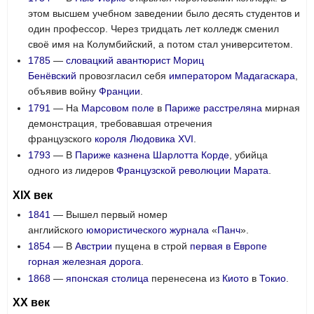
этом высшем учебном заведении было десять студентов и
один профессор. Через тридцать лет колледж сменил
своё имя на Колумбийский, а потом стал университетом.
1785
—
словацкий
авантюрист
Мориц
Бенёвский
провозгласил себя
императором
Мадагаскара
,
объявив войну
Франции
.
1791
— На
Марсовом поле
в
Париже
расстреляна
мирная
демонстрация, требовавшая отречения
французского
короля
Людовика XVI
.
1793
— В
Париже
казнена
Шарлотта Корде
, убийца
одного из лидеров
Французской революции
Марата
.
XIX век
1841
— Вышел первый номер
английского
юмористического
журнала
«
Панч
».
1854
— В
Австрии
пущена в строй
первая в Европе
горная железная дорога
.
1868
—
японская
столица
перенесена из
Киото
в
Токио
.
XX век