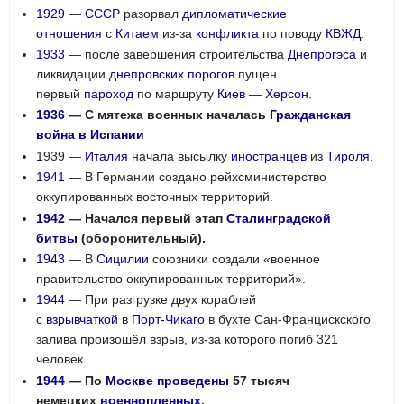
1929
—
СССР
разорвал
дипломатические
отношения
с
Китаем
из-за
конфликта
по поводу
КВЖД
.
1933
— после завершения строительства
Днепрогэса
и
ликвидации
днепровских
порогов
пущен
первый
пароход
по маршруту
Киев
—
Херсон
.
1936
— С мятежа военных началась
Гражданская
война в Испании
1939 —
Италия
начала высылку
иностранцев
из
Тироля
.
1941
— В Германии создано рейхсминистерство
оккупированных восточных территорий.
1942
— Начался первый этап
Сталинградской
битвы
(оборонительный).
1943
— В
Сицилии
союзники создали «военное
правительство оккупированных территорий».
1944
— При разгрузке двух кораблей
с
взрывчаткой
в
Порт-Чикаго
в бухте Сан-Францискского
залива произошёл взрыв, из-за которого погиб 321
человек.
1944
— По
Москве
проведены
57 тысяч
немецких
военнопленных
.