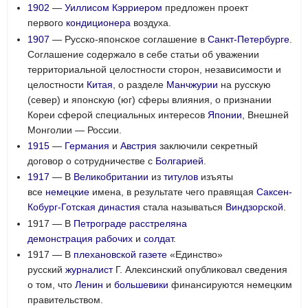
1902
—
Уиллисом Кэрриером
предложен проект
первого
кондиционера
воздуха.
1907
— Русско-японское соглашение в
Санкт-Петербурге
.
Соглашение содержало в себе статьи об уважении
территориальной целостности сторон, независимости и
целостности
Китая
, о разделе
Манчжурии
на русскую
(север) и японскую (юг) сферы влияния, о признании
Кореи сферой специальных интересов
Японии
, Внешней
Монголии — России.
1915
—
Германия
и
Австрия
заключили секретный
договор о сотрудничестве с
Болгарией
.
1917
— В
Великобритании
из
титулов
изъяты
все
немецкие
имена, в результате чего правящая
Саксен-
Кобург-Готская династия
стала называться
Виндзорской
.
1917 — В
Петрограде
расстреляна
демонстрация
рабочих
и
солдат
.
1917 — В
плехановской
газете
«Единство»
русский
журналист
Г. Алексинский опубликовал сведения
о том, что
Ленин
и
большевики
финансируются немецким
правительством.