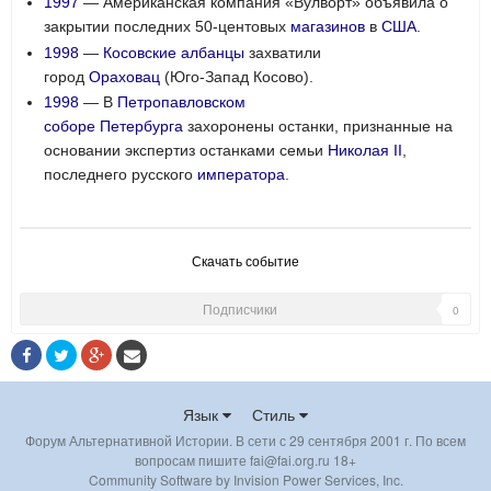
1997
— Американская компания «Вулворт» объявила о
закрытии последних 50-центовых
магазинов
в
США
.
1998
—
Косовские
албанцы
захватили
город
Ораховац
(Юго-Запад Косово).
1998
— В
Петропавловском
соборе
Петербурга
захоронены останки, признанные на
основании экспертиз останками семьи
Николая II
,
последнего русского
императора
.
Скачать событие
Подписчики
0
Язык
Стиль
Форум Альтернативной Истории. В сети с 29 сентября 2001 г. По всем
вопросам пишите fai@fai.org.ru 18+
Community Software by Invision Power Services, Inc.