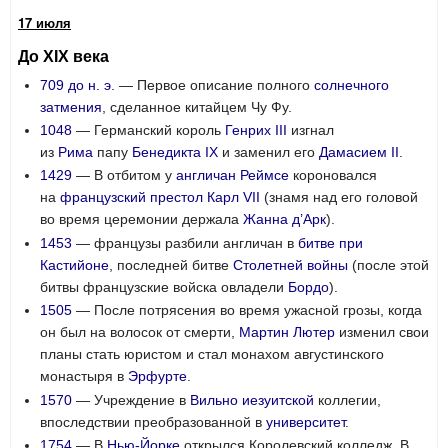
17 июля
До XIX века
709 до н. э.
— Первое описание полного
солнечного
затмения
, сделанное китайцем Чу Фу.
1048
— Германский король
Генрих III
изгнал
из
Рима
папу
Бенедикта IX
и заменил его
Дамасием II
.
1429
— В отбитом у
англичан
Реймсе
короновался
на
французский
престол
Карл VII
(знамя над его головой
во время церемонии держала
Жанна д’Арк
).
1453
— французы разбили англичан в
битве при
Кастийоне
, последней битве
Столетней войны
(после этой
битвы французские войска овладели
Бордо
).
1505
— После потрясения во время ужасной грозы, когда
он был на волосок от смерти,
Мартин Лютер
изменил свои
планы стать юристом и стал монахом августинского
монастыря в
Эрфурте
.
1570
— Учреждение в
Вильно
иезуитской
коллегии,
впоследствии преобразованной в
университет
.
1754
— В
Нью-Йорке
открылся Королевский колледж. В