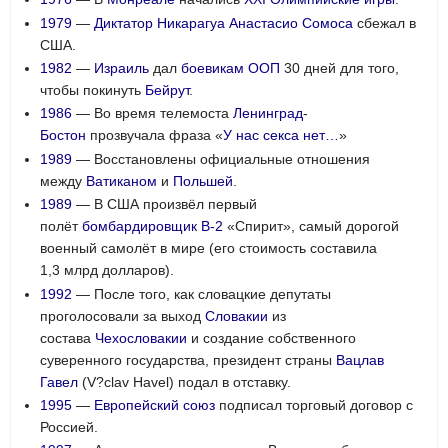
1979
—
Диктатор
Никарагуа
Анастасио Сомоса
сбежал в
США.
1982
—
Израиль
дал
боевикам
ООП
30 дней для того,
чтобы покинуть
Бейрут
.
1986
— Во время телемоста
Ленинград
-
Бостон
прозвучала фраза «
У нас секса нет…
»
1989
— Восстановлены официальные отношения
между
Ватиканом
и
Польшей
.
1989
— В США произвёл первый
полёт
бомбардировщик
B-2
«Спирит», самый дорогой
военный самолёт в мире (его стоимость составила
1,3 млрд долларов).
1992
— После того, как словацкие депутаты
проголосовали за выход
Словакии
из
состава
Чехословакии
и создание собственного
суверенного государства, президент страны
Вацлав
Гавел
(
V?clav Havel
) подал в отставку.
1995
—
Европейский союз
подписал торговый договор с
Россией.