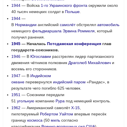
1944
— Войска
1-го Украинского фронта
окружили около
40 тысяч немецких солдат в
Польше
.
1944
—
В
Нормандии
английский
самолёт
обстрелял
автомобиль
немецкого
фельдмаршала
Эрвина Роммеля
, который
получил ранения.
1945
— Началась
Потсдамская конференция
глав
государств-союзников.
1946
— В
Югославии
расстрелян лидер партизанского
движения чётников полковник
Драголюб Михайлович
и
восемь его сторонников.
1947
— В
Индийском
океане
перевернулся
индийский
паром
«Рандас», в
результате чего погибло 625 человек.
1951
— Союзники передали
51
угольную
компанию
Рура
под немецкий контроль.
1962
— Американский самолёт
X-15
,
пилотируемый
Робертом Уайтом
впервые пересёк
границу
космоса
(50
миль
согласно
классификации
Военно-воздушных сил США
).