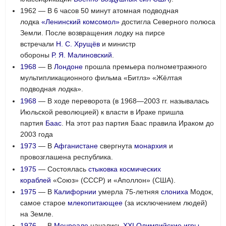
1962 — В 6 часов 50 минут атомная подводная
лодка
«Ленинский комсомол»
достигла Северного полюса
Земли. После возвращения лодку на пирсе
встречали
Н. С. Хрущёв
и министр
обороны
Р. Я. Малиновский
.
1968
— В
Лондоне
прошла премьера полнометражного
мультипликационного фильма «Битлз» «Жёлтая
подводная лодка».
1968
— В ходе переворота (в 1968—2003 гг. называлась
Июльской революцией) к власти в Ираке пришла
партия
Баас
. На этот раз партия Баас правила Ираком до
2003 года
1973
— В
Афганистане
свергнута
монархия
и
провозглашена республика.
1975
— Состоялась
стыковка
космических
кораблей
«Союз» (СССР) и «Аполлон» (США).
1975
— В
Калифорнии
умерла 75-летняя
слониха
Модок,
самое старое
млекопитающее
(за исключением людей)
на Земле.
1976
— В
Монреале
начались
XXI Олимпийские игры
.