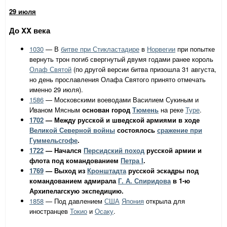
29 июля
До XX века
1030
— В
битве при Стикластадире
в
Норвегии
при попытке
вернуть трон погиб свергнутый двумя годами ранее король
Олаф Святой
(по другой версии битва призошла 31 августа,
но день прославления Олафа Святого принято отмечать
именно 29 июля).
1586
— Московскими воеводами Василием Сукиным и
Иваном Мясным
основан город
Тюмень
на реке
Туре
.
1702
— Между русской и шведской армиями в ходе
Великой Северной войны
состоялось
сражение при
Гуммельсгофе
.
1722
— Начался
Персидский поход
русской армии и
флота под командованием
Петра I
.
1769
— Выход из
Кронштадта
русской эскадры под
командованием адмирала
Г. А. Спиридова
в 1-ю
Архипелагскую экспедицию.
1858
— Под давлением
США
Япония
открыла для
иностранцев
Токио
и
Осаку
.