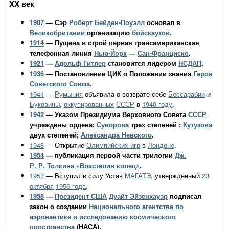
XX век
1907
— Сэр
Роберт Бейден-Поуэлл
основал в
Великобритании
организацию
бойскаутов
.
1914
— Пущена в строй первая трансамериканская
телефонная линия
Нью-Йорк
—
Сан-Франциско
.
1921
—
Адольф Гитлер
становится лидером
НСДАП
.
1936
— Постановление ЦИК о Положении звания
Героя
Советского Союза
.
1941
—
Румыния
объявила о возврате себе
Бессарабии
и
Буковины
,
оккупированных
СССР
в
1940 году
.
1942
— Указом Президиума Верховного Совета
СССР
учреждены ордена:
Суворова
трех степеней ;
Кутузова
двух степеней;
Александра Невского
.
1948
— Открытие
Олимпийских игр
в
Лондоне
.
1954
— публикация первой части трилогии
Дж.
Р. Р. Толкина
«Властелин колец»
.
1957
— Вступил в силу Устав
МАГАТЭ
, утверждённый
23
октября
1956 года
.
1958
—
Президент США
Дуайт Эйзенхауэр
подписал
закон о создании
Национального агентства по
аэронавтике и исследованию космического
пространства
(НАСА).