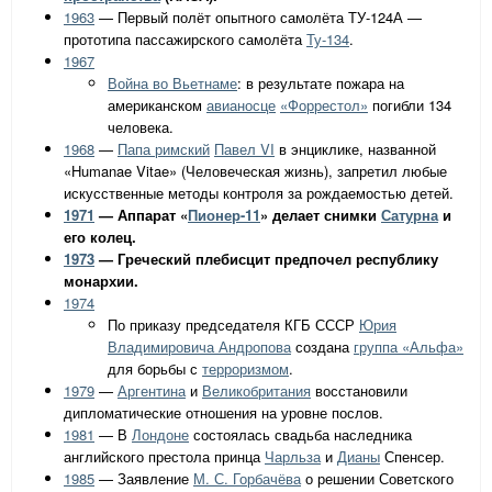
1963
— Первый полёт опытного самолёта ТУ-124А —
прототипа пассажирского самолёта
Ту-134
.
1967
Война во Вьетнаме
: в результате пожара на
американском
авианосце
«Форрестол»
погибли 134
человека.
1968
—
Папа римский
Павел VI
в энциклике, названной
«Humanae Vitae» (Человеческая жизнь), запретил любые
искусственные методы контроля за рождаемостью детей.
1971
— Аппарат «
Пионер-11
» делает снимки
Сатурна
и
его колец.
1973
— Греческий плебисцит предпочел республику
монархии.
1974
По приказу председателя КГБ СССР
Юрия
Владимировича Андропова
создана
группа «Альфа»
для борьбы с
терроризмом
.
1979
—
Аргентина
и
Великобритания
восстановили
дипломатические отношения на уровне послов.
1981
— В
Лондоне
состоялась свадьба наследника
английского престола принца
Чарльза
и
Дианы
Спенсер.
1985
— Заявление
М. С. Горбачёва
о решении Советского