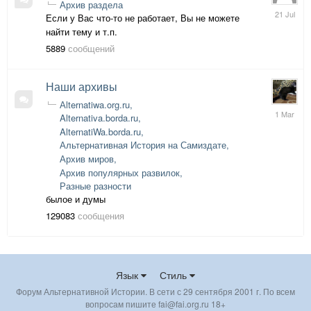
Архив раздела
21
Если у Вас что-то не работает, Вы не можете
July
найти тему и т.п.
5889
сообщений
Наши архивы
Аlternatiwa.org.ru
1
Alternativa.borda.ru
March
AlternatiWa.borda.ru
Альтернативная История на Самиздате
Архив миров
Архив популярных развилок
Разные разности
былое и думы
129083
сообщения
Язык
Стиль
Форум Альтернативной Истории. В сети с 29 сентября 2001 г. По всем
вопросам пишите fai@fai.org.ru 18+