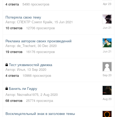
2
4
ответа
5490
просмотров
Apr
2023
Потеряла свою тему
Автор:
СПЕКТР Сэмпл Крайк
,
15 Jun 2021
17
10
ответов
12706
просмотров
Jun
2021
Реклама автором своих произведений
Автор:
de_Trachant
,
30 Dec 2020
6
19
ответов
16176
просмотров
Jun
2021
Тест уязвимостей движка
Автор:
Илья
,
13 Sep 2020
13
4
ответа
10966
просмотров
Sep
2020
Банить ли Гидру
Автор:
Neznaika1975
,
2 Aug 2020
3
68
ответов
25774
просмотра
Aug
2020
Восклицательный знак в заголовке темы