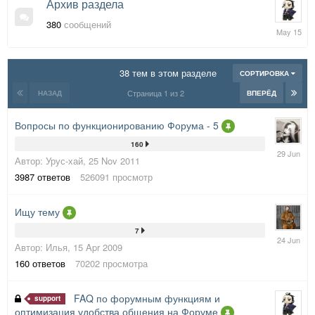
Архив раздела
380
сообщений
1
May
2015
38 тем в этом разделе
СОРТИРОВКА
Страница 1 из 2
НАЗАД
ВПЕРЁД
Вопросы по функционированию Форума - 5
160
29
Автор:
Урус-хай
,
25 Nov 2011
June
3987
ответов
526091
просмотр
Ищу тему
7
24
Автор:
Илья
,
15 Apr 2009
June
160
ответов
70202
просмотра
FAQ по форумным функциям и
support
оптимизация удобства общения на Форуме