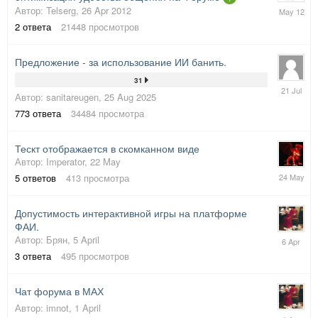
18
Автор:
Telserg
,
26 Apr 2012
May
2
ответа
21448
просмотров
2012
Предложение - за использование ИИ банить.
31
21
Автор:
sanitareugen
,
25 Aug 2025
July
773
ответа
34484
просмотра
Тескт отображается в скомканном виде
Автор:
Imperator
,
22 May
24
5
ответов
413
просмотра
May
Допустимость интерактивной игры на платформе
ФАИ.
6
Автор:
Брян
,
5 April
April
3
ответа
495
просмотров
Чат форума в МАХ
Автор:
imnot
,
1 April
4