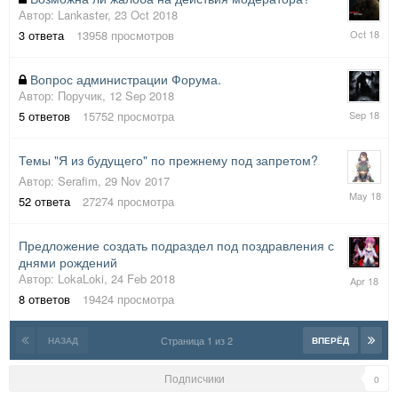
Автор:
Lankaster
,
23 Oct 2018
23
3
ответа
13958
просмотров
Oct
2018
Вопрос администрации Форума.
Автор:
Поручик
,
12 Sep 2018
12
5
ответов
15752
просмотра
Sep
2018
Темы "Я из будущего" по прежнему под запретом?
Автор:
Serafim
,
29 Nov 2017
16
52
ответа
27274
просмотра
May
2018
Предложение создать подраздел под поздравления с
днями рождений
5
Автор:
LokaLoki
,
24 Feb 2018
Apr
8
ответов
19424
просмотра
2018
Страница 1 из 2
НАЗАД
ВПЕРЁД
Подписчики
0