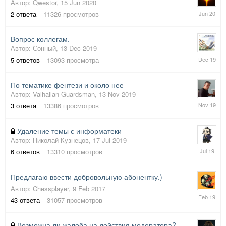
Автор:
Qwestor
,
15 Jun 2020
16
2
ответа
11326
просмотров
Jun
2020
Вопрос коллегам.
Автор:
Сонный
,
13 Dec 2019
13
5
ответов
13093
просмотра
Dec
2019
По тематике фентези и около нее
Автор:
Valhallan Guardsman
,
13 Nov 2019
13
3
ответа
13386
просмотров
Nov
2019
Удаление темы с информатеки
Автор:
Николай Кузнецов
,
17 Jul 2019
17
6
ответов
13310
просмотров
Jul
2019
Предлагаю ввести добровольную абонентку.)
Автор:
Chessplayer
,
9 Feb 2017
4
43
ответа
31057
просмотров
Feb
2019
Возможна ли жалоба на действия модератора?