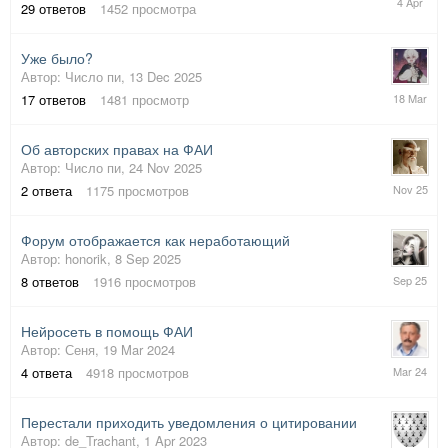
29
ответов
1452
просмотра
April
Уже было?
Автор:
Число пи
,
13 Dec 2025
18
17
ответов
1481
просмотр
March
Об авторских правах на ФАИ
Автор:
Число пи
,
24 Nov 2025
24
2
ответа
1175
просмотров
Nov
2025
Форум отображается как неработающий
Автор:
honorik
,
8 Sep 2025
8
8
ответов
1916
просмотров
Sep
2025
Нейросеть в помощь ФАИ
Автор:
Сеня
,
19 Mar 2024
19
4
ответа
4918
просмотров
Mar
2024
Перестали приходить уведомления о цитировании
Автор:
de_Trachant
,
1 Apr 2023