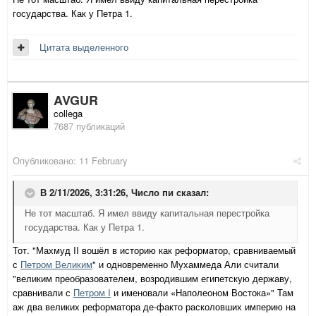
государства. Как у Петра 1.
Цитата выделенного
AVGUR
collega
7687 публикаций
Опубликовано:
11 February
В 2/11/2026, 3:31:26,
Число пи
сказал:
Не тот масштаб. Я имел ввиду капитальная перестройка
государства. Как у Петра 1.
Тот. "
Махмуд II вошёл в историю как реформатор, сравниваемый
с
Петром Великим
" и одновременно
Мухаммеда Али считали
"великим преобразователем, возродившим египетскую державу,
сравнивали с
Петром I
и именовали «Наполеоном Востока»" Там
аж два великих реформатора де-факто расколовших империю на