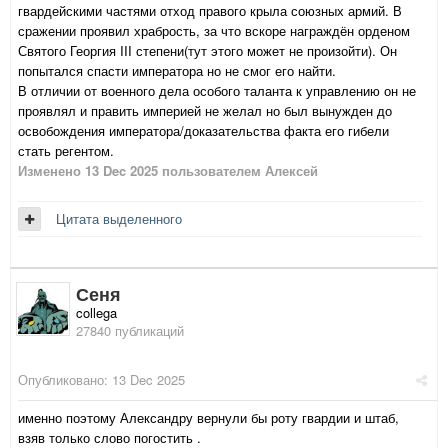
гвардейскими частями отход правого крыла союзных армий. В
сражении проявил храбрость, за что вскоре награждён орденом
Святого Георгия III степени(тут этого может не произойти). Он
попытался спасти императора но не смог его найти.
В отличии от военного дела особого таланта к управлению он не
проявлял и править империей не желал но был вынужден до
освобождения императора/доказательства факта его гибели
стать регентом.
Изменено
13 Dec 2025
пользователем Алексей
Цитата выделенного
Сеня
collega
27840 публикаций
Опубликовано:
13 Dec 2025
именно поэтому Александру вернули бы роту гвардии и штаб,
взяв только слово погостить .