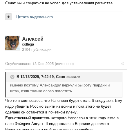
Сенат бы и собраться не успел для установления регенства
Цитата выделенного
Алексей
collega
2104 публикации
Опубликовано:
13 Dec 2025
(изменено)
В 12/13/2025, 7:42:19,
Сеня
сказал:
именно поэтому Александру вернули бы роту гвардии и
штаб, взяв только слово погостить .
Что-то я сомневаюсь что Наполеон будет столь благодушен. Ему
надо убедить Россию выйти из войны и пока этого не будет
сделано он останется в почетном плену.
Единственный правитель которого Наполеон в 1813 году взял в
плен Фри́дрих А́вгуст III содержался в Берлине до самого
Венского конгресса а не был отпущен на свободу.