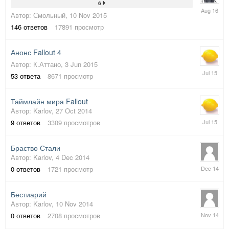
6
4
Автор:
Смольный
,
10 Nov 2015
Aug
2016
146
ответов
17891
просмотр
Анонс Fallout 4
Автор:
К.Аттано
,
3 Jun 2015
25
53
ответа
8671
просмотр
Jul
2015
Таймлайн мира Fallout
Автор:
Karlov
,
27 Oct 2014
15
9
ответов
3309
просмотров
Jul
2015
Браство Стали
Автор:
Karlov
,
4 Dec 2014
4
0
ответов
1721
просмотр
Dec
2014
Бестиарий
Автор:
Karlov
,
10 Nov 2014
10
0
ответов
2708
просмотров
Nov