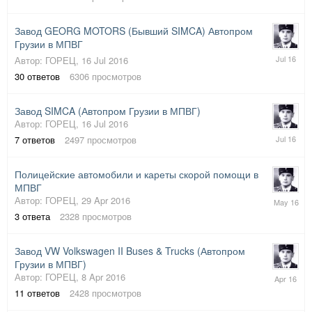
2016
Завод GEORG MOTORS (Бывший SIMCA) Автопром
Грузии в МПВГ
18
Автор:
ГОРЕЦ
,
16 Jul 2016
Jul
30
ответов
6306
просмотров
2016
Завод SIMCA (Автопром Грузии в МПВГ)
Автор:
ГОРЕЦ
,
16 Jul 2016
16
7
ответов
2497
просмотров
Jul
2016
Полицейские автомобили и кареты скорой помощи в
МПВГ
2
Автор:
ГОРЕЦ
,
29 Apr 2016
May
3
ответа
2328
просмотров
2016
Завод VW Volkswagen II Buses & Trucks (Автопром
Грузии в МПВГ)
9
Автор:
ГОРЕЦ
,
8 Apr 2016
Apr
11
ответов
2428
просмотров
2016