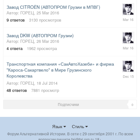
Завод СITROЁN (АВТОПРОМ Грузии в МПВГ)
Автор:
ГОРЕЦ
,
25 Mar 2016
26
9
ответов
3130
просмотров
Mar
2016
Завод DKW (АВТОПРОМ Грузии)
Автор:
ГОРЕЦ
,
26 Mar 2016
26
4
ответа
1962
просмотра
Mar
2016
Транспортная компания «СакАвтоХазеб
и» и фирма
"Кароса-Сакарт
вело" в Мире Грузинского
19
Королевства
Dec
Автор:
ГОРЕЦ
,
18 Jul 2014
2015
48
ответов
7881
просмотр
Подписчики
0
Язык
Стиль
Форум Альтернативной Истории. В сети с 29 сентября 2001 г. По всем
вопросам пишите fai@fai.org.ru 18+