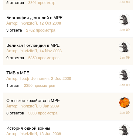
5
ответов
3301
просмотр
Jan
2009
Биографии деятелей в МРЕ
Автор:
inkvizitoR
,
12 Oct 2008
15
3
ответа
2762
просмотра
Jan
2009
Великая Голландия в МРЕ
Автор:
inkvizitoR
,
14 Nov 2008
15
9
ответов
5350
просмотров
Jan
2009
ТМВ в МРЕ
Автор:
Граф Цеппелин
,
2 Dec 2008
15
1
ответ
2350
просмотров
Jan
2009
Сельское хозяйство в МРЕ
Автор:
inkvizitoR
,
3 Jan 2009
6
8
ответов
3033
просмотра
Jan
2009
История одной войны
Автор:
inkvizitoR
,
13 Jun 2008