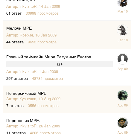
Автор:
inkvizitoR
,
14 Jan 2009
2
61
ответ
30998
просмотров
Mar
2010
Мелочи МРЕ
Автор:
Фрерин
,
16 Jan 2009
9
44
ответа
9653
просмотра
Jan
2010
Главный таймлайн Мира Разумных Енотов
12
5
Автор:
inkvizitoR
,
1 Jun 2008
Sep
2009
297
ответов
48784
просмотра
Не персиковый МРЕ
Автор:
Кузнецов
,
10 Aug 2009
11
7
ответов
3556
просмотров
Aug
2009
Перенос из МРЕ.
Автор:
inkvizitoR
,
26 Jan 2009
5
11
ответов
4206
просмотров