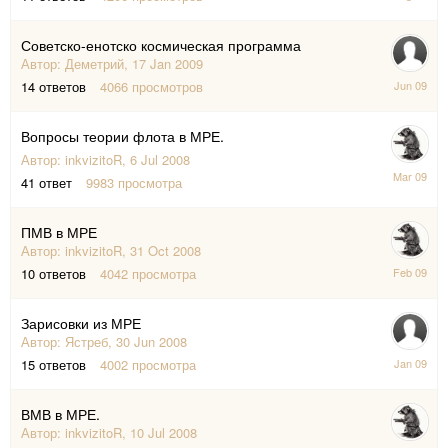
Aug
2009
Советско-енотско космическая программа
Автор:
Деметрий
,
17 Jan 2009
4
14
ответов
4066
просмотров
Jun
2009
Вопросы теории флота в МРЕ.
Автор:
inkvizitoR
,
6 Jul 2008
11
41
ответ
9983
просмотра
Mar
2009
ПМВ в МРЕ
Автор:
inkvizitoR
,
31 Oct 2008
4
10
ответов
4042
просмотра
Feb
2009
Зарисовки из МРЕ
Автор:
Ястреб
,
30 Jun 2008
27
15
ответов
4002
просмотра
Jan
2009
ВМВ в МРЕ.
Автор:
inkvizitoR
,
10 Jul 2008
19