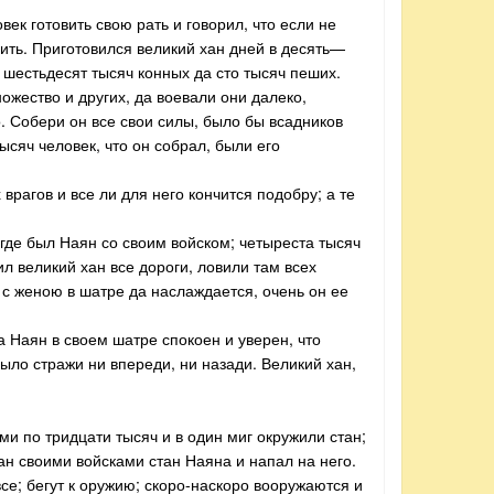
век готовить свою рать и говорил, что если не
вить. Приготовился великий хан дней в десять—
та шестьдесят тысяч конных да сто тысяч пеших.
ножество и других, да воевали они далеко,
о. Собери он все свои силы, было бы всадников
тысяч человек, что он собрал, были его
врагов и все ли для него кончится подобру; а те
 где был Наян со своим войском; четыреста тысяч
ил великий хан все дороги, ловили там всех
т с женою в шатре да наслаждается, очень он ее
 а Наян в своем шатре спокоен и уверен, что
было стражи ни впереди, ни назади. Великий хан,
и по тридцати тысяч и в один миг окружили стан;
ан своими войсками стан Наяна и напал на него.
все; бегут к оружию; скоро-наскоро вооружаются и