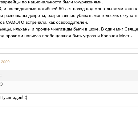
 гвардейцы по национальности были чжурчженями.
 и наследниками погибшей 50 лет назад под монгольскими копыт
и развешаны декреты, разрешавшие убивать монгольских оккупанто
ков САМОГО встречали, как освободителей.
ынцы, ильханы и прочие чингизиды были в шоке. В один миг Свя
над прочими нависла пообещавшая быть угроза и Кровная Месть.
 2009
:
ГО
Пусянидов! :)