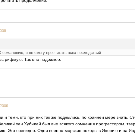
прочитать продолжение.
2009
 К сожалению, я не смогу просчитать всех последствий
ас рифмую. Так оно надежнее.
 2009
ми и теми, кто при них так же поднылись, по крайней мере знать. 
еликий хан Хубилай был вне всякого сомнения прогрессором, тве
ю. Это очевидно. Одни военно-морские походы в Японию и на Яву 