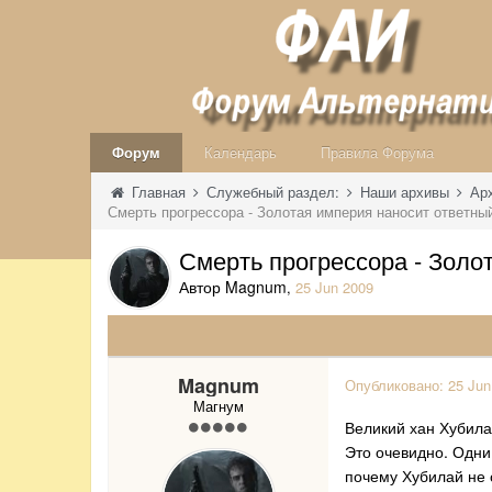
Форум
Календарь
Правила Форума
Главная
Служебный раздел:
Наши архивы
Ар
Смерть прогрессора - Золотая империя наносит ответны
Смерть прогрессора - Золо
Автор Magnum
,
25 Jun 2009
Magnum
Опубликовано:
25 Jun
Магнум
Великий хан Хубила
Это очевидно. Одни
почему Хубилай не 