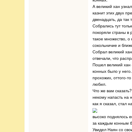
А великий хан узнал
казнит этих двух пр
двенадцать, да так 
Собрались тут тольк
покоряли страны в р
такое множество, о 
сокольничие и ближ
Собрал великий хан 
отвечали, что расп
Пошел великий хан 
конных было у него.
прохожих, оттого-то
любил.
Что же вам сказать?
некому напасть на н
как я сказал, стал 
высоко поднялось е
за каждым конным б
Увидел Наян со свои