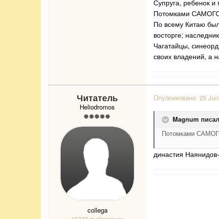
Супруга, ребенок и
Потомками САМОГО,
По всему Китаю был
восторге; наследни
Чагатайцы, синеорд
своих владений, а 
Читатель
Опубликовано:
25 Jun
Heliodromos
Magnum писал
Потомками САМО
династия Наянидов-
collega
10242 публикации