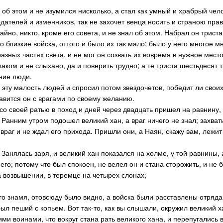
 об этом и не изумился нисколько, а стал как умный и храбрый чело
едателей и изменников, так не захочет венца носить и страною пра
тайно, никто, кроме его совета, и не знал об этом. Набрал он трис
о близкие войска, оттого и было их так мало; было у него многое м
азных частях света, и не мог он созвать их вовремя в нужное мест
каком и не слыхано, да и поверить трудно; а те триста шестьдесят 
ние люди.
эту малость людей и спросил потом звездочетов, победит ли своих 
равится он с врагами по своему желанию.
со своей ратью в поход и дней через двадцать пришел на равнину,
 Ранним утром подошел великий хан, а враг ничего не знал; захват
 враг и не ждал его прихода. Пришли они, а Наян, скажу вам, лежи
 Занялась заря, и великий хан показался на холме, у той равнины,
его; потому что был спокоен, не велел он и стана сторожить, и не 
на возвышении, в теремце на четырех слонах;
го знамя, отовсюду было видно, а войска были расставлены отрядам
ыл пеший с копьем. Вот так-то, как вы слышали, окружил великий х
ми воинами, что вокруг стана рать великого хана, и перепугались 