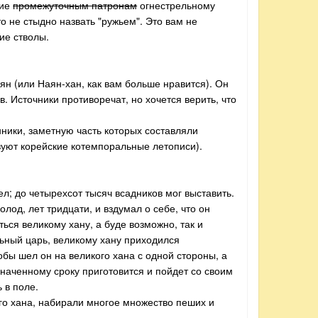
ние
промежуточным патронам
огнестрельному
 не стыдно назвать "ружьем". Это вам не
ие стволы.
ян (или Наян-хан, как вам больше нравится). Он
в. Источники противоречат, но хочется верить, что
ники, заметную часть которых составляли
уют корейские котемпоральные летописи).
л; до четырехсот тысяч всадников мог выставить.
олод, лет тридцати, и вздумал о себе, что он
ься великому хану, а буде возможно, так и
ильный царь, великому хану приходился
бы шел он на великого хана с одной стороны, а
азначенному сроку приготовится и пойдет со своим
 в поле.
кого хана, набирали многое множество пеших и