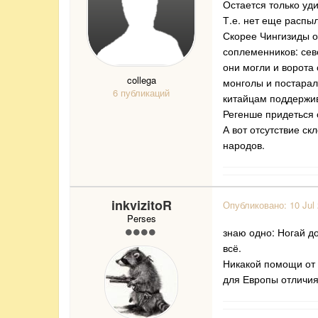
Остается только уд
Т.е. нет еще распы
Скорее Чингизиды о
соплеменников: сев
они могли и ворота 
collega
монголы и постарал
6 публикаций
китайцам поддержи
Регенше придеться с
А вот отсутствие с
народов.
inkvizitoR
Опубликовано:
10 Jul
Perses
знаю одно: Ногай д
всё.
Никакой помощи от 
для Европы отличи