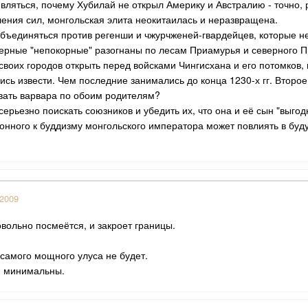
ивляться, почему Хубилай не открыл Америку и Австралию - точно,
ления сил, монгольская элита неокитаилась и неразвращена.
бъединяться против регенши и чжурчженей-гвардейцев, которые не
ерные "непокорные" разогнаны по лесам Приамурья и северного 
своих городов открыть перед войсками Чингисхана и его потомков, 
ись извести. Чем последние занимались до конца 1230-х гг. Второ
вать варвара по обоим родителям?
ерьезно поискать союзников и убедить их, что она и её сын "выго
клонного к буддизму монгольского императора может повлиять в б
 2009
овольно посмеётся, и закроет границы.
самого мощного улуса не будет.
я минимальны.