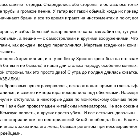
 расставляют отряды. Снарядились обе стороны, и оставалось тольк
 трубы и громкое пение. У татар вот такой обычай: когда их привед
начинают брани и все то время играют на инструментах и поют; вот
ороны, и забил большой накар великого хана; как забил он, тут уже
копьями, а пешие — с самострелами и другими вооружениями. Что
лами, как дождем, воздух переполнился. Мертвые всадники и кони
лышать.
рещеный христианин, и в ту же битву Христов крест был на его знам
 битвы и не бывало; в наши дни столько народу, особенно конных, 
гой стороны, так это просто диво! С утра до полдня длилась схватка.
 РАЗВИЛКА!
х бронзовых пушек разорвалась, осколок попал прямо в глаз альфа
алился, и самого императора похоронило под обломками. Насмерт
нули и отступили, а некоторые даже по монгольскому обычаю пере
устя Наян был провозглашен китайским императором. Не все союзни
емскую волость, а других просто убить. И все остались довольны.
 несторианином, но несторианский Китай не обещал быть. В сам
 и власть захватила его жена, бывшая регентом при несовершенн
ардейцами.