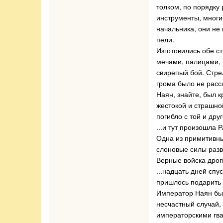
толком, по порядку
инструменты, многие
начальника, они не 
пели.
Изготовились обе ст
мечами, палицами, 
свирепый бой. Стре
грома было не расс
Наян, знайте, был к
жестокой и страшной
погибло с той и дру
...и тут произошла
Одна из примитивны
слоновые силы разв
Верные войска дрог
...надцать дней сп
пришлось подарить К
Император Наян был
несчастный случай,
императорскими гв