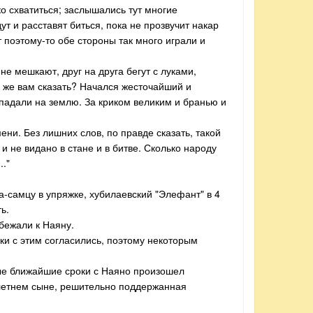
о схватиться; заслышались тут многие
ут и расставят биться, пока не прозвучит накар
 поэтому-то обе стороны так много играли и
 не мешкают, друг на друга бегут с луками,
 же вам сказать? Начался жесточайший и
 падали на землю. За криком великим и бранью и
ени. Без лишних слов, по правде сказать, такой
и не видано в стане и в битве. Сколько народу
.."
-самцу в упряжке, хубилаевский "Элефант" в 4
ь.
бежали к Наяну.
ки с этим согласились, поэтому некоторым
ые ближайшие сроки с Наяно произошел
олетнем сыне, решительно поддержанная