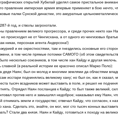
ографических открытий Хубилай уделял самое пристальное внима
го правление имперская армия впервые применяет в бою нечто, что
овые палки Сунской династии, это аккуратные цельнометаллическ
87-й год, и стволы загрохотали.
ны правлением великого прогрессора, и среди прочих некто хан На
но происходил не от Чингисхана, а от одного из чингизовых братье
как-никак, персонаж агента Андерсона!)
журией и ее окрестностями, там и гнездились основные его сторон
жени, в том числе прямые потомки САМОГО (об этом свидетельств
было несколько союзников, в том числе хан Кайду и другая мелочь.
 славной (в реальной истории ее красочно описал Марко Поло):
ана дядя Наян; был он молод и многими землями да областями владе
 сам исстари подчинялись великому хану; но был он, как я сказал, м
еста тысяч всадников может выставить в поле, и решил не подчинят
отнять. Отрядил Наян посланцев к Кайду; то был также великий, с
нтовал против него и замышлял недоброе; наказывал ему Наян, что
й отнимать земли и государство; отвечал Кайду, что согласен, к н
 хана. Сделать это, знайте, он мог, мог сто тысяч конных выставить
ать? Стали два князя. Наян и Кайду, готовиться к походу на вели