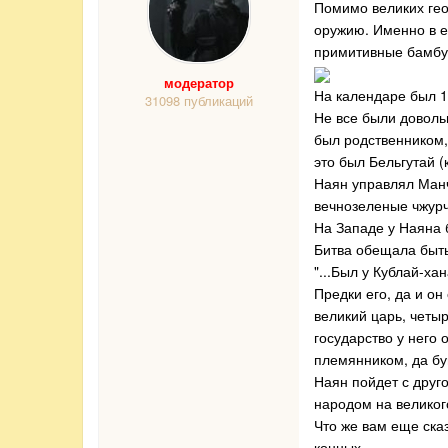
Помимо великих ге
оружию. Именно в е
примитивные бамбук
модератор
На календаре был 12
31098 публикаций
Не все были доволь
был родственником, 
это был Бельгутай (
Наян управлял Манч
вечнозеленые чжурч
На Западе у Наяна 
Битва обещала быть
"...Был у Кублай-х
Предки его, да и он
великий царь, четыр
государство у него 
племянником, да бу
Наян пойдет с друго
народом на великого
Что же вам еще сказ
конных.