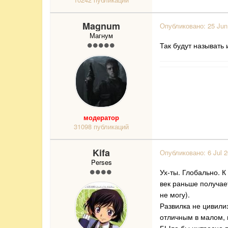
Magnum
Опубликовано:
25 Jun
Магнум
Так будут называть
модератор
31098 публикаций
Kifa
Опубликовано:
6 Jul 
Perses
Ух-ты. Глобально. К
век раньше получает
не могу).
Развилка не цивили
отличным в малом, 