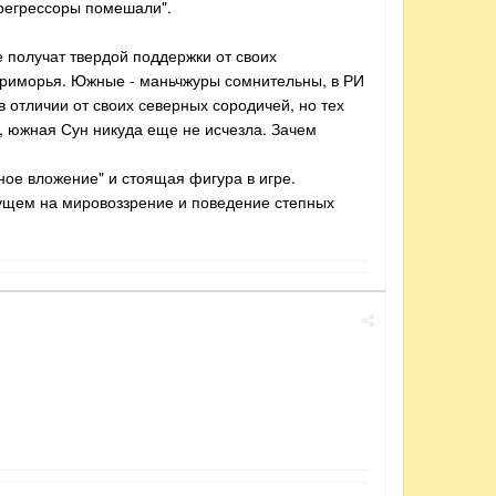
 регрессоры помешали".
 получат твердой поддержки от своих
Приморья. Южные - маньчжуры сомнительны, в РИ
в отличии от своих северных сородичей, но тех
е, южная Сун никуда еще не исчезла. Зачем
дное вложение" и стоящая фигура в игре.
удущем на мировоззрение и поведение степных