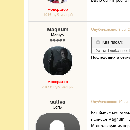
БЫло бы интресно 
модератор
1946 публикаций
Magnum
Опубликовано:
8 Jul 
Магнум
Kifa писал:
Ух-ты. Глобально.
Последствия я сейч
модератор
31098 публикаций
sattva
Опубликовано:
10 Jul
Corax
Как быть с монгола
написал Magnum: "В
Монгольскую импери