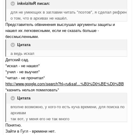
inkvizitoR писал:
для не умеющих в заглавии читать "поэтов", я сделал рефрен
о том, что в архивах не нашёл.
Представитель обвнинения выслушал аргументы защиты и
нашел их легковесными, если не сказать больше -
бессмысленными.
Цитата
а ведь искал
Детский сад.
"искал - не нашел"
"учил - не выучил"
"читал - не прочитал"
http://www.google.com/search?hl=ru&saf...%B3%D0%BE%D0%BB
"казнить нельзя помиловать"
Цитата
вполне возможно, у кого-то есть куча времени, для поиска по
архивам
так вот, у меня его не так много
Понятно.
Зайти в Гугл - времени нет.