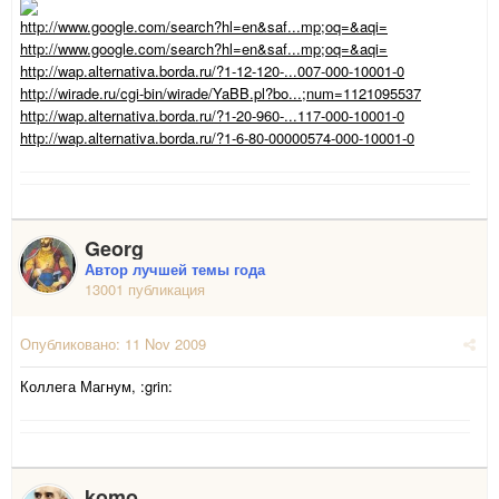
http://www.google.com/search?hl=en&saf...mp;oq=&aqi=
http://www.google.com/search?hl=en&saf...mp;oq=&aqi=
http://wap.alternativa.borda.ru/?1-12-120-...007-000-10001-0
http://wirade.ru/cgi-bin/wirade/YaBB.pl?bo...;num=1121095537
http://wap.alternativa.borda.ru/?1-20-960-...117-000-10001-0
http://wap.alternativa.borda.ru/?1-6-80-00000574-000-10001-0
Georg
Автор лучшей темы года
13001 публикация
Опубликовано:
11 Nov 2009
Коллега Магнум, :grin:
komo