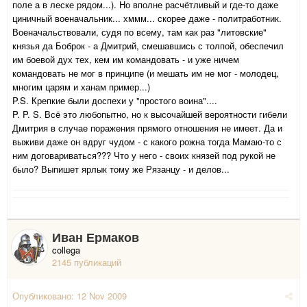
поле а в леске рядом...). Но вполне расчётливый и где-то даже
циничный военачальник... хммм... скорее даже - политработник.
Военачальствовали, судя по всему, там как раз "литовские"
князья да Боброк - а Дмитрий, смешавшись с толпой, обеспечил
им боевой дух тех, кем им командовать - и уже ничем
командовать не мог в принципе (и мешать им не мог - молодец,
многим царям и ханам пример...)
P.S. Крепкие были доспехи у "простого воина"....
P. P. S. Всё это любопытно, но к высочайшей вероятности гибели
Дмитрия в случае поражения прямого отношения не имеет. Да и
выживи даже он вдруг чудом - с какого рожна тогда Мамаю-то с
ним договариваться??? Что у него - своих князей под рукой не
было? Выпишет ярлык тому же Рязанцу - и делов...
Иван Ермаков
collega
2145 публикаций
Опубликовано:
12 Nov 2009