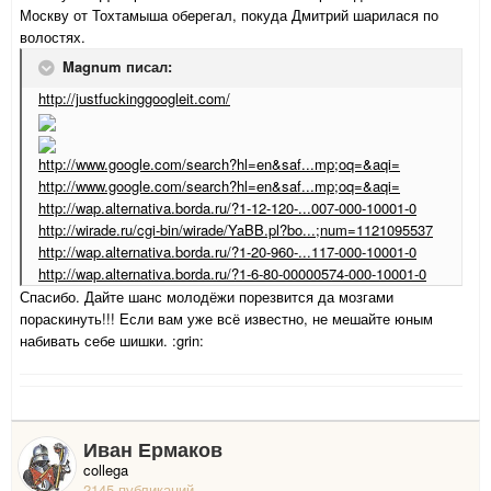
Москву от Тохтамыша оберегал, покуда Дмитрий шарилася по
волостях.
Magnum писал:
http://justfuckinggoogleit.com/
http://www.google.com/search?hl=en&saf...mp;oq=&aqi=
http://www.google.com/search?hl=en&saf...mp;oq=&aqi=
http://wap.alternativa.borda.ru/?1-12-120-...007-000-10001-0
http://wirade.ru/cgi-bin/wirade/YaBB.pl?bo...;num=1121095537
http://wap.alternativa.borda.ru/?1-20-960-...117-000-10001-0
http://wap.alternativa.borda.ru/?1-6-80-00000574-000-10001-0
Спасибо. Дайте шанс молодёжи порезвится да мозгами
пораскинуть!!! Если вам уже всё известно, не мешайте юным
набивать себе шишки. :grin:
Иван Ермаков
collega
2145 публикаций