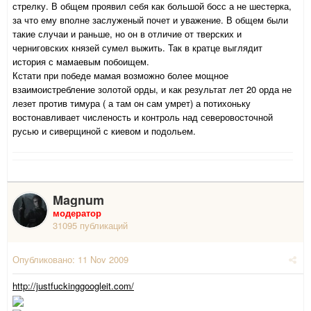
стрелку. В общем проявил себя как большой босс а не шестерка,
за что ему вполне заслуженый почет и уважение. В общем были
такие случаи и раньше, но он в отличие от тверских и
черниговских князей сумел выжить. Так в кратце выглядит
история с мамаевым побоищем.
Кстати при победе мамая возможно более мощное
взаимоистребление золотой орды, и как результат лет 20 орда не
лезет против тимура ( а там он сам умрет) а потихоньку
востонавливает численость и контроль над северовосточной
русью и сиверщиной с киевом и подольем.
Magnum
модератор
31095 публикаций
Опубликовано:
11 Nov 2009
http://justfuckinggoogleit.com/