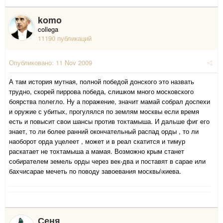
komo
collega
11190 публикаций
Опубликовано:
11 Nov 2009
А там история мутная, полной победой донского это назвать
трудно, скорей пиррова победа, слишком много московского
боярства полегло. Ну а поражение, значит мамай собрал доспехи
и оружие с убитых, прогулялся по землям москвы если время
есть и повысит свои шансы против тохтамыша. И дальше фиг его
знает, то ли более ранний окончательный распад орды , то ли
наоборот орда уцелеет , может и в реал скатится и тимур
раскатает не тохтамыша а мамая. Возможно крым станет
собирателем земель орды через век-два и поставят в сарае или
бахчисарае мечеть по поводу завоевания москвы\киева.
Сеня