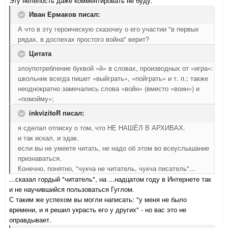
Эту нелепость даже комментировать не буду.
Иван Ермаков писал:
А что в эту героическую сказочку о его участии "в первых
рядах, в доспехах простого война" верит?
Цитата
злоупотребление буквой «й» в словах, производных от «игра»:
школьник всегда пишет «выйграть», «пойграть» и т. п.; также
неоднократно замечались слова «войн» (вместо «воин») и
«помойму»;
inkvizitoR писал:
я сделал отписку о том, что НЕ НАШЁЛ В АРХИВАХ.
и так искал, и эдак.
если вы не умеете читать, не надо об этом во всеуслышание
признаваться.
Конечно, понятно, "чукча не читатель, чукча писатель"...
...сказал гордый "читатель", на ...надцатом году в Интернете так
и не научившийся пользоваться Гуглом.
С таким же успехом вы могли написать: "у меня не было
времени, и я решил украсть его у других" - но вас это не
оправдывает.