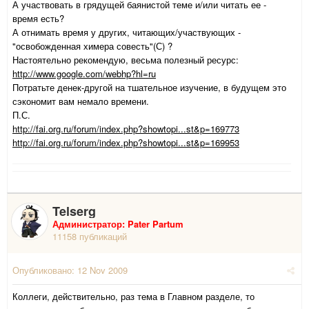
А участвовать в грядущей баянистой теме и/или читать ее -
время есть?
А отнимать время у других, читающих/участвующих -
"освобожденная химера совесть"(С) ?
Настоятельно рекомендую, весьма полезный ресурс:
http://www.google.com/webhp?hl=ru
Потратьте денек-другой на тшательное изучение, в будущем это
сэкономит вам немало времени.
П.С.
http://fai.org.ru/forum/index.php?showtopi...st&p=169773
http://fai.org.ru/forum/index.php?showtopi...st&p=169953
Telserg
Администратор: Pater Partum
11158 публикаций
Опубликовано:
12 Nov 2009
Коллеги, действительно, раз тема в Главном разделе, то