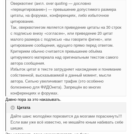
Оверквотинг (англ. over quoting — дословно
«перецитирование») — превышение допустимого размера
цитаты, на форумах, конференциях, либо избыточное
цитирование.
Так, оверквотингом является приведение цитаты на 30 строк
с подписью внизу «согласен», или приведение 20 цитат
малого размера с подписью «вы говорите фигню», или
цитирование сообщения, идущего прямо перед ответом.
Критерием обычно считается превышение объёма
цитируемого материала над оригинальным текстом самого
автора сообщения.
Избыток цитат в тексте затрудняет нахождение и понимание
собственной, высказываемой в данный момент, мысли
автора. Сильно увеличивает трафик (это особенно
болезненно для ФИДОнета). Запрещён во многих
конференциях и форумах.
Давно пора за это наказывать.
Цитата
Дайте шанс молодёжи порезвится да мозгами пораскинуть!!!
Если вам уже всё известно, не мешайте юным набивать себе
шишки.