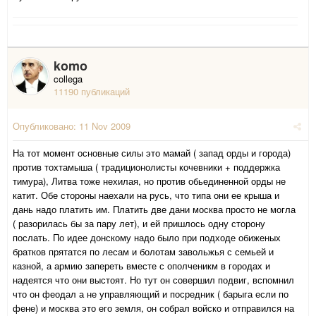
komo
collega
11190 публикаций
Опубликовано:
11 Nov 2009
На тот момент основные силы это мамай ( запад орды и города)
против тохтамыша ( традиционолисты кочевники + поддержка
тимура), Литва тоже нехилая, но против обьединенной орды не
катит. Обе стороны наехали на русь, что типа они ее крыша и
дань надо платить им. Платить две дани москва просто не могла
( разорилась бы за пару лет), и ей пришлось одну сторону
послать. По идее донскому надо было при подходе обиженых
братков прятатся по лесам и болотам завольжья с семьей и
казной, а армию запереть вместе с ополченикм в городах и
надеятся что они выстоят. Но тут он совершил подвиг, вспомнил
что он феодал а не управляющий и посредник ( барыга если по
фене) и москва это его земля, он собрал войско и отправился на