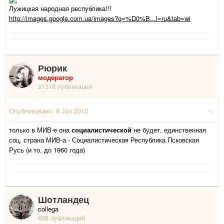
Лужицкая народная республика!!!
http://images.google.com.ua/images?q=%D0%B...l=ru&tab=wi
Рюрик
модератор
21315 публикаций
Опубликовано:
8 Jan 2010
только в МИВ-е она
социалистической
не будет, единственная
соц. страна МИВ-а - Социалистическая Республика Псковская
Русь (и то, до 1960 года)
Шотландец
collega
698 публикаций