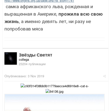
http://www.origins.org.ua/page.php?id_story=741
самка африканского льва, рожденная и
выращенная в Америке,
прожила всю свою
жизнь
, а именно девять лет, ни разу не
попробовав мяса
Звёзды Светят
collega
23204 публикации
Опубликовано:
3 Nov 2019