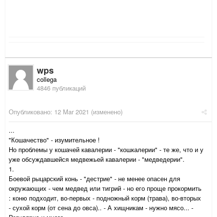
wps
collega
4846 публикаций
Опубликовано:
12 Mar 2021
(изменено)
...
"Кошачество" - изумительное !
Но проблемы у кошачей кавалерии - "кошкалерии" - те же, что и у
уже обсуждавшейся медвежьей кавалерии - "медведерии".
1.
Боевой рыцарский конь - "дестрие" - не менее опасен для
окружающих - чем медвед или тигрий - но его проще прокормить
: коню подходит, во-первых - подножный корм (трава), во-вторых
- сухой корм (от сена до овса).. - А хищникам - нужно мясо... -