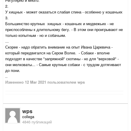
Регулярно и много.
2.
У хищных - может оказаться слабая спина - особенно у кошачьих
3.
Большинство крупных хищных - кошачьих и медвежьих - не
приспособлены к длительному бегу. - В этом они проигрывают не
только копытным - но и собачьим.
...
Скорее - надо обратить внимание на опыт Ивана Царевича -
который передвигался на Сером Волке. - Собаки - вполне
подходят в качестве "запряжной" скотины - но для "верховой" -
они мелковаты... - Самые крупные собаки - с трудом дотягивают
до пони.
..
Изменено
12 Mar 2021
пользователем wps
wps
collega
4846 публикаций