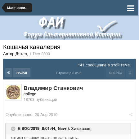
Магический университет
Кошачья кавалерия
Автор Дятел
,
1 Dec 2009
141 сообщение в этой теме
Страница 6 из 6
НАЗАД
ВПЕРЁД
Владимир Станкович
collega
18763 публикации
Опубликовано:
20 Aug 2019
В 8/20/2019, 8:01:44,
Nevrik Xz
сказал:
котика овсянку жрать не заставить..