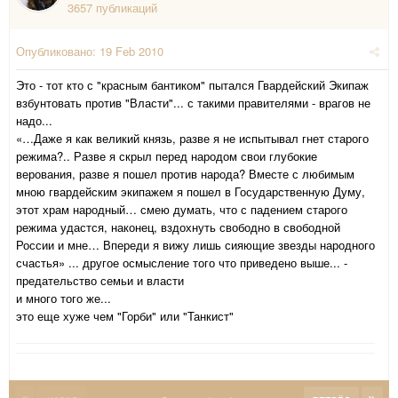
3657 публикаций
Опубликовано:
19 Feb 2010
Это - тот кто с "красным бантиком" пытался Гвардейский Экипаж
взбунтовать против "Власти"... с такими правителями - врагов не
надо...
«…Даже я как великий князь, разве я не испытывал гнет старого
режима?.. Разве я скрыл перед народом свои глубокие
верования, разве я пошел против народа? Вместе с любимым
мною гвардейским экипажем я пошел в Государственную Думу,
этот храм народный… смею думать, что с падением старого
режима удастся, наконец, вздохнуть свободно в свободной
России и мне… Впереди я вижу лишь сияющие звезды народного
счастья» ... другое осмысление того что приведено выше... -
предательство семьи и власти
и много того же...
это еще хуже чем "Горби" или "Танкист"