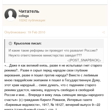
Читатель
collega
10242 публикации
Опубликовано:
19 Feb 2010
Крысолов писал:
И какие такие реформы он проведет что развалит Россию?
Неужто ответственное министерство заведет???
<{POST_SNAPBACK}>
«…Даже я как великий князь, разве я не испытывал гнет старого
режима?.. Разве я скрыл перед народом свои глубокие
верования, разве я пошел против народа? Вместе с любимым
мною гвардейским экипажем я пошел в Государственную Думу,
этот храм народный… смею думать, что с падением старого
режима удастся, наконец, вздохнуть свободно в свободной
России и мне… Впереди я вижу лишь сияющие звезды народного
счастья» (с) гражданин Кирилл Романов, Интервью газете
«Биржевые ведомости», 1917, № 16127, вечерний выпуск 9—22
марта (старый-новый стиль), стр. 1