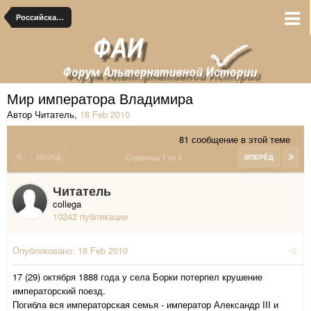
Российская Империя конца XIX начала XX веков
Мир императора Владимира
Автор Читатель
,
18 Feb 2010
81 сообщение в этой теме
Страница 1 из 4
НАЗАД
ВПЕРЁД
Читатель
collega
10242 публикации
Опубликовано:
18 Feb 2010
17 (29) октября 1888 года у села Борки потерпел крушение
императорский поезд.
Погибла вся императорская семья - император Александр III и