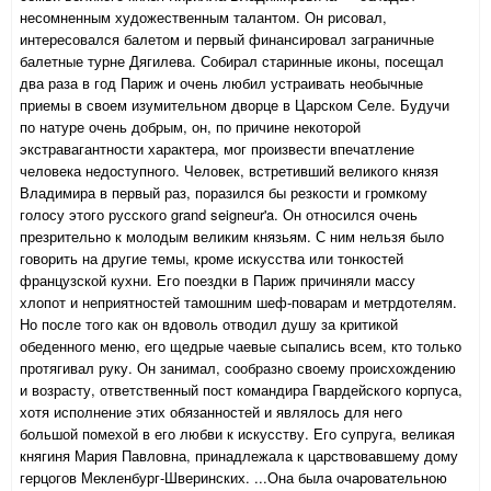
несомненным художественным талантом. Он рисовал,
интересовался балетом и первый финансировал заграничные
балетные турне Дягилева. Собирал старинные иконы, посещал
два раза в год Париж и очень любил устраивать необычные
приемы в своем изумительном дворце в Царском Селе. Будучи
по натуре очень добрым, он, по причине некоторой
экстравагантности характера, мог произвести впечатление
человека недоступного. Человек, встретивший великого князя
Владимира в первый раз, поразился бы резкости и громкому
голосу этого русского grand seigneur'a. Он относился очень
презрительно к молодым великим князьям. С ним нельзя было
говорить на другие темы, кроме искусства или тонкостей
французской кухни. Его поездки в Париж причиняли массу
хлопот и неприятностей тамошним шеф-поварам и метрдотелям.
Но после того как он вдоволь отводил душу за критикой
обеденного меню, его щедрые чаевые сыпались всем, кто только
протягивал руку. Он занимал, сообразно своему происхождению
и возрасту, ответственный пост командира Гвардейского корпуса,
хотя исполнение этих обязанностей и являлось для него
большой помехой в его любви к искусству. Его супруга, великая
княгиня Мария Павловна, принадлежала к царствовавшему дому
герцогов Мекленбург-Шверинских. ...Она была очаровательною