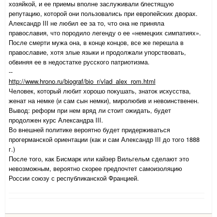
хозяйкой, и ее приемы вполне заслуживали блестящую
репутацию, которой они пользовались при европейских дворах.
Александр III не любил ее за то, что она не приняла
православия, что породило легенду о ее «немецких симпатиях».
После смерти мужа она, в конце концов, все же перешла в
православие, хотя злые языки и продолжали упорствовать,
обвиняя ее в недостатке русского патриотизма.
--
http://www.hrono.ru/biograf/bio_r/vlad_alex_rom.html
Человек, который любит хорошо покушать, знаток искусства,
женат на немке (и сам сын немки), миролюбив и невоинственен.
Вывод: реформ при нем вряд ли стоит ожидать, будет
продолжен курс Александра III.
Во внешней политике вероятно будет придерживаться
прогерманской ориентации (как и сам Александр III до того 1888
г.)
После того, как Бисмарк или кайзер Вильгельм сделают это
невозможным, вероятно скорее предпочтет самоизоляцию
России союзу с республиканской Францией.