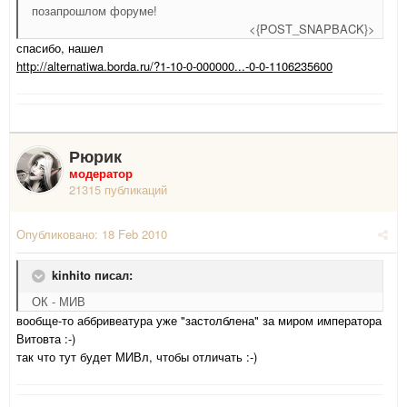
позапрошлом форуме!
<{POST_SNAPBACK}>
спасибо, нашел
http://alternatiwa.borda.ru/?1-10-0-000000...-0-0-1106235600
Рюрик
модератор
21315 публикаций
Опубликовано:
18 Feb 2010
kinhito писал:
ОК - МИВ
вообще-то аббривеатура уже "застолблена" за миром императора
Витовта :-)
так что тут будет МИВл, чтобы отличать :-)