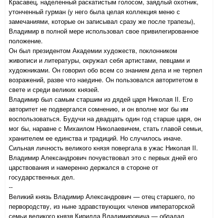
Красавец, наделенный раскатистым голосом, заядлый охотник,
утонченный гурман (у него была целая коллекция меню с
замечаниями, которые он записывал сразу же после трапезы),
Владимир в полной мере использовал свое привилегированное
положение.
Он был президентом Академии художеств, поклонником
живописи и литературы, окружал себя артистами, певцами и
художниками. Он говорил обо всем со знанием дела и не терпел
возражений, разве что наедине. Он пользовался авторитетом в
свете и среди великих князей.
Владимир был самым старшим из дядей царя Николая II. Его
авторитет не подвергался сомнению, и он вполне мог бы им
воспользоваться. Будучи на двадцать один год старше царя, он
мог бы, наравне с Михаилом Николаевичем, стать главой семьи,
хранителем ее единства и традиций. Но случилось иначе.
Сильная личность великого князя повергала в ужас Николая II.
Владимир Александрович почувствовал это с первых дней его
царствования и намеренно держался в стороне от
государственных дел.
--
Великий князь Владимир Александрович — отец старшего, по
первородству, из ныне здравствующих членов императорской
семьи великого князя Кирилла Владимировича — обладал