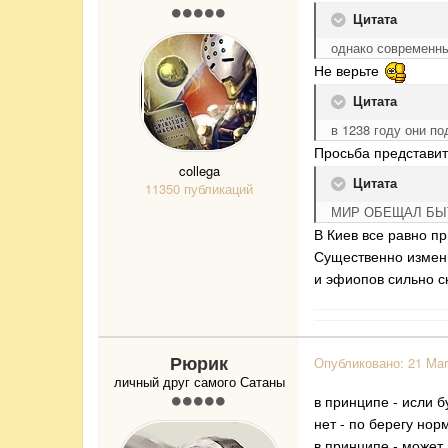
Цитата
однако современны
Не верьте
Цитата
в 1238 году они п
Просьба представит
collega
Цитата
11350 публикаций
МИР ОБЕЩАЛ БЫТ
В Киев все равно пр
Существенно измени
и эфиопов сильно с
Рюрик
Опубликовано:
21 Mar
личный друг самого Сатаны
в принципе - исли б
нет - по берегу но
в принципе - может