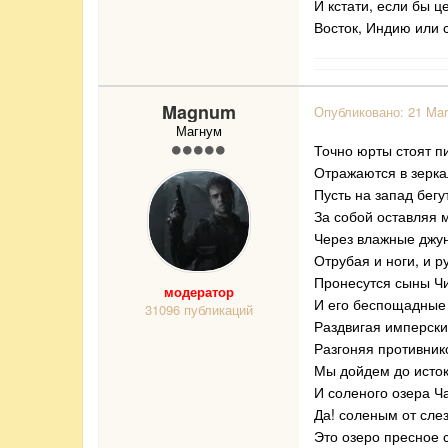
И кстати, если бы 
Восток, Индию или 
Magnum
Опубликовано:
21 Mar
Магнум
Точно юрты стоят п
Отражаются в зерка
Пусть на запад бегу
За собой оставляя 
Через влажные джун
Отрубая и ноги, и р
Пронесутся сыны Ч
модератор
И его беспощадные 
31096 публикаций
Раздвигая имперски
Разгоняя противник
Мы дойдем до исток
И соленого озера Ча
Да! соленым от сле
Это озеро пресное 