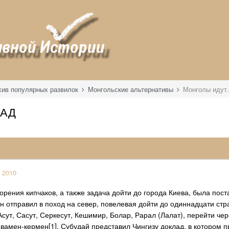
хив популярных развилок
Монгольские альтернативы
Монголы идут
ПАД
 2010
орения кипчаков, а также задача дойти до города Киева, была пос
 отправил в поход на север, повелевая дойти до одиннадцати стран
сут, Сасут, Серкесут, Кешимир, Болар, Рарал (Лалат), перейти чер
ивамен-кермен[1]. Субудай представил Чингизу доклад, в котором 