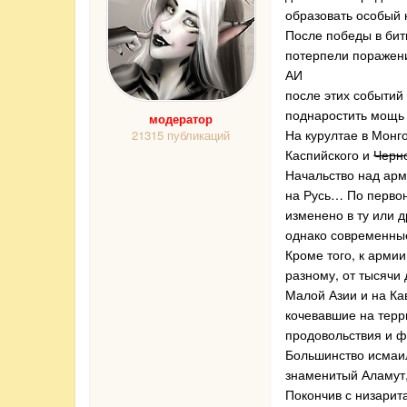
образовать особый к
После победы в битв
потерпели поражение
АИ
после этих событий
поднаростить мощь 
модератор
На курултае в Монг
21315 публикаций
Каспийского и
Черн
Начальство над арм
на Русь… По первон
изменено в ту или 
однако современные
Кроме того, к арми
разному, от тысячи
Малой Азии и на Ка
кочевавшие на терр
продовольствия и ф
Большинство исмаил
знаменитый Аламут,
Покончив с низарит