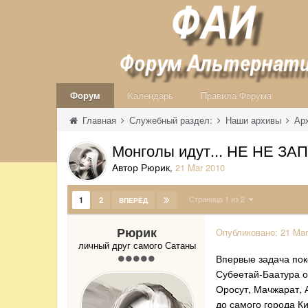
Форум
Календарь
Правила Форума
Главная
Служебный раздел:
Наши архивы
Ар
Монголы идут... НЕ НЕ ЗА
Автор Рюрик
,
21 Mar 2010
Страница 1 из 2
1
2
ВПЕРЁД
Рюрик
Опубликовано:
21 Mar
личный друг самого Сатаны
Впервые задача пок
Субеетай-Баатура он
Оросут, Мачжарат, А
до самого города К