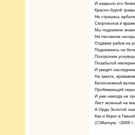
И накрыло его безм
Красно-бурой травы
Не страшась арбале
Скорпионов и враже
Мы поднимем знаме
На песчаном нагорь
Отдавая рабов на р
Поднимаясь на битв
Похороним уснувшу
Позабытой империи
И увидят наследник
На закате, кровавом
Белоснежный вулка
Пробивающий серые
И уже никогда не п
Лист зеленый на ми
А Орда Золотой наз
Как и берег в Гвине
(С)Магнум, ~2005 г.