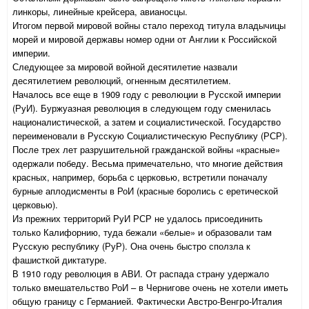
линкоры, линейные крейсера, авианосцы.
Итогом первой мировой войны стало переход титула владычицы
морей и мировой державы номер одни от Англии к Российской
империи.
Следующее за мировой войной десятилетие назвали
десятилетием революций, огненным десятилетием.
Началось все еще в 1909 году с революции в Русской империи
(РуИ). Буржуазная революция в следующем году сменилась
националистической, а затем и социалистической. Государство
переименовали в Русскую Социалистическую Республику (РСР).
После трех лет разрушительной гражданской войны «красные»
одержали победу. Весьма примечательно, что многие действия
красных, например, борьба с церковью, встретили поначалу
бурные аплодисменты в РоИ (красные боролись с еретической
церковью).
Из прежних территорий РуИ РСР не удалось присоединить
только Калифорнию, туда бежали «белые» и образовали там
Русскую республику (РуР). Она очень быстро сползла к
фашисткой диктатуре.
В 1910 году революция в АВИ. От распада страну удержало
только вмешательство РоИ – в Чернигове очень не хотели иметь
общую границу с Германией. Фактически Австро-Венгро-Италия