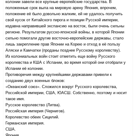
колонии завели все крупные европейские государства. В
положенные срок выла на мировую арену Япония, впрочем,
положение её было довольно жалким, ей не удалось получить
свой кусок от Китайского пирога и позиции Русской империи,
издавна направившей экспансию на восток, были очень сильны
регионе. Результатом русско-японской войны, в которой Японии
сильно помогали другие восточно-европейские державы, стало
лишь закрепление прав Японии на Корею и отход в её пользу
Аляски и Камчатки (проданы позднее Русскому королевству).
Из колониальных войн стоит отметить еще войну Русского
королевства и КША с Испании, во время которой они отобрали у
Испании её колонии.
Противоречия между крупнейшими державами привели к
созданию двух военных блоков:
«Океанский союз». Сложился вокруг Русского королевства,
Российской империи, США, ЮАСШ. Собственно, поэтому и носит
такое имя.
Русское королевство (Литва).
Российская империя (Чернигов).
Королевство обеих Сицилий.
Германская империя.
США.
Япония.