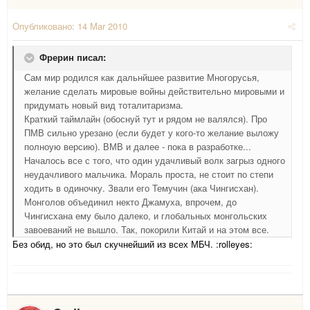
Опубликовано:
14 Mar 2010
Фрерин писал:
Сам мир родился как дальнйшее развитие Многорусья,
желание сделать мировые войны действительно мировыми и
придумать новый вид тоталитаризма.
Краткий таймлайн (обоснуй тут и рядом не валялся). Про
ПМВ сильно урезано (если будет у кого-то желание выложу
полноую версию). ВМВ и далее - пока в разработке...
Началось все с того, что один удачливый волк загрыз одного
неудачливого мальчика. Мораль проста, не стоит по степи
ходить в одиночку. Звали его Темучин (ака Чингисхан).
Монголов объединил некто Джамуха, впрочем, до
Чингисхана ему было далеко, и глобальных монгольских
завоеваний не вышло. Так, покорили Китай и на этом все.
Без обид, но это был скучнейший из всех МБЧ. :rolleyes: