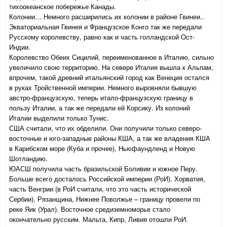
тихоокеанское побережье Канады.
Колонии… Немного расширились их колонии в районе Гвинеи..
Экваториальная Гвинея и Французское Конго так же передали
Русскому королевству, равно как и часть голландской Ост-
Индии.
Королевство Обеих Сицилий, переименованное в Италию, сильно
увеличило свою территорию. На севере Италия вышла к Альпам,
впрочем, такой древний итальянский город как Венеция остался
в руках Тройственной империи. Немного выровняли бывшую
австро-французскую, теперь итало-французскую границу в
пользу Италии, а так же передали ей Корсику. Из колоний
Италии выделили только Тунис.
США считали, что их обделили. Они получили только северо-
восточные и юго-западные районы КША, а так же владения КША
в Карибском море (Куба и прочее), Ньюфаундленд и Новую
Шотландию.
ЮАСШ получила часть бразильской Боливии и южное Перу.
Больше всего досталось Российской империи (РоИ). Хорватия,
часть Венгрии (в РоИ считали, что это часть исторической
Сербии), Рязанщина, Нижнее Поволжье – границу провели по
реке Яик (Урал). Восточное средиземноморье стало
окончательно русским. Мальта, Кипр, Ливия отошли РоИ.