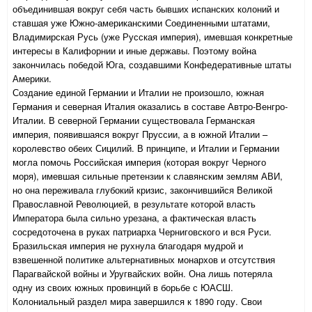
объединившая вокруг себя часть бывших испанских колоний и
ставшая уже Южно-американскими Соединенными штатами,
Владимирская Русь (уже Русская империя), имевшая конкретные
интересы в Калифорнии и иные державы. Поэтому война
закончилась победой Юга, создавшими Конфедеративные штаты
Америки.
Создание единой Германии и Италии не произошло, южная
Германия и северная Италия оказались в составе Автро-Венгро-
Италии. В северной Германии существовала Германская
империя, появившаяся вокруг Пруссии, а в южной Италии –
королевство обеих Сицилий. В принципе, и Италии и Германии
могла помочь Российская империя (которая вокруг Черного
моря), имевшая сильные претензии к славянским землям АВИ,
но она переживала глубокий кризис, закончившийся Великой
Православной Революцией, в результате которой власть
Императора была сильно урезана, а фактическая власть
сосредоточена в руках патриарха Черниговского и вся Руси.
Бразильская империя не рухнула благодаря мудрой и
взвешенной политике альтернативных монархов и отсутствия
Парагвайской войны и Уругвайских войн. Она лишь потеряла
одну из своих южных провинций в борьбе с ЮАСШ.
Колониальный раздел мира завершился к 1890 году. Свои