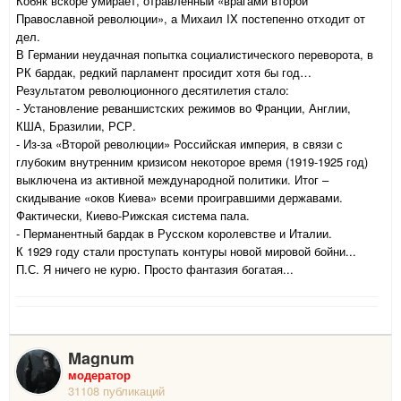
Кобяк вскоре умирает, отравленный «врагами второй
Православной революции», а Михаил IX постепенно отходит от
дел.
В Германии неудачная попытка социалистического переворота, в
РК бардак, редкий парламент просидит хотя бы год…
Результатом революционного десятилетия стало:
- Установление реваншистских режимов во Франции, Англии,
КША, Бразилии, РСР.
- Из-за «Второй революции» Российская империя, в связи с
глубоким внутренним кризисом некоторое время (1919-1925 год)
выключена из активной международной политики. Итог –
скидывание «оков Киева» всеми проигравшими державами.
Фактически, Киево-Рижская система пала.
- Перманентный бардак в Русском королевстве и Италии.
К 1929 году стали проступать контуры новой мировой бойни...
П.С. Я ничего не курю. Просто фантазия богатая...
Magnum
модератор
31108 публикаций