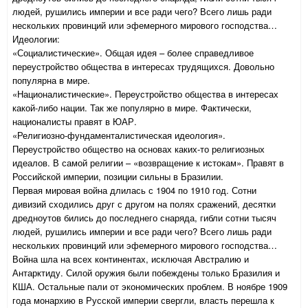
людей, рушились империи и все ради чего? Всего лишь ради
нескольких провинций или эфемерного мирового господства…
Идеологии:
«Социалистические». Общая идея – более справедливое
переустройство общества в интересах трудящихся. Довольно
популярна в мире.
«Националистические». Переустройство общества в интересах
какой-либо нации. Так же популярно в мире. Фактически,
националисты правят в ЮАР.
«Религиозно-фундаменталистическая идеология».
Переустройство общество на основах каких-то религиозных
идеалов. В самой религии – «возвращение к истокам». Правят в
Российской империи, позиции сильны в Бразилии.
Первая мировая война длилась с 1904 по 1910 год. Сотни
дивизий сходились друг с другом на полях сражений, десятки
дредноутов бились до последнего снаряда, гибли сотни тысяч
людей, рушились империи и все ради чего? Всего лишь ради
нескольких провинций или эфемерного мирового господства…
Война шла на всех континентах, исключая Австралию и
Антарктиду. Силой оружия были побеждены только Бразилия и
КША. Остальные пали от экономических проблем. В ноябре 1909
года монархию в Русской империи свергли, власть перешла к