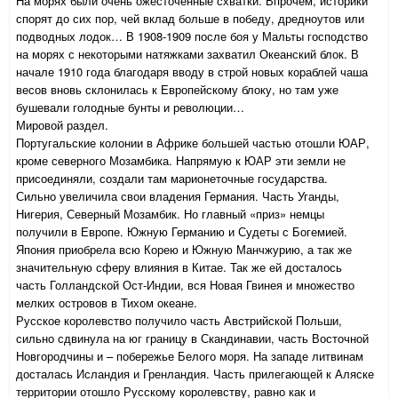
На морях были очень ожесточенные схватки. Впрочем, историки
спорят до сих пор, чей вклад больше в победу, дредноутов или
подводных лодок… В 1908-1909 после боя у Мальты господство
на морях с некоторыми натяжками захватил Океанский блок. В
начале 1910 года благодаря вводу в строй новых кораблей чаша
весов вновь склонилась к Европейскому блоку, но там уже
бушевали голодные бунты и революции…
Мировой раздел.
Португальские колонии в Африке большей частью отошли ЮАР,
кроме северного Мозамбика. Напрямую к ЮАР эти земли не
присоединяли, создали там марионеточные государства.
Сильно увеличила свои владения Германия. Часть Уганды,
Нигерия, Северный Мозамбик. Но главный «приз» немцы
получили в Европе. Южную Германию и Судеты с Богемией.
Япония приобрела всю Корею и Южную Манчжурию, а так же
значительную сферу влияния в Китае. Так же ей досталось
часть Голландской Ост-Индии, вся Новая Гвинея и множество
мелких островов в Тихом океане.
Русское королевство получило часть Австрийской Польши,
сильно сдвинула на юг границу в Скандинавии, часть Восточной
Новгородчины и – побережье Белого моря. На западе литвинам
досталась Исландия и Гренландия. Часть прилегающей к Аляске
территории отошло Русскому королевству, равно как и