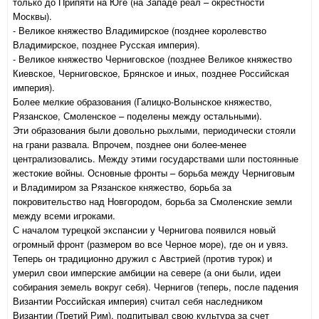
только до Припяти на Юге (на Западе реал – окрестности
Москвы).
- Великое княжество Владимирское (позднее королевство
Владимирское, позднее Русская империя).
- Великое княжество Черниговское (позднее Великое княжество
Киевское, Черниговское, Брянское и иных, позднее Российская
империя).
Более мелкие образования (Галицко-Волынское княжество,
Рязанское, Смоленское – поделены между остальными).
Эти образования были довольно рыхлыми, периодически стояли
на грани развала. Впрочем, позднее они более-менее
централизовались. Между этими государствами шли постоянные
жестокие войны. Основные фронты – борьба между Черниговым
и Владимиром за Рязанское княжество, борьба за
покровительство над Новгородом, борьба за Смоленские земли
между всеми игроками.
С началом турецкой экспансии у Чернигова появился новый
огромный фронт (размером во все Черное море), где он и увяз.
Теперь он традиционно дружил с Австрией (против турок) и
умерил свои имперские амбиции на севере (а они были, идеи
собирания земель вокруг себя). Чернигов (теперь, после падения
Византии Российская империя) считал себя наследником
Византии (Третий Рим), подпитывал свою культура за счет