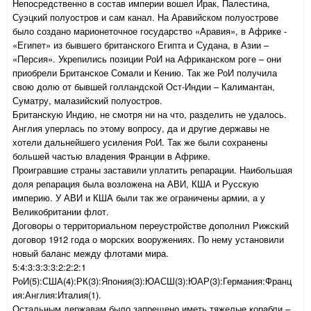
Непосредственно в состав империи вошел Ирак, Палестина,
Суэцкий полуостров и сам канал. На Аравийском полуострове
было создано марионеточное государство «Аравия», в Африке -
«Египет» из бывшего британского Египта и Судана, в Азии –
«Персия». Укрепились позиции РоИ на Африканском роге – они
приобрели Британское Сомали и Кению. Так же РоИ получила
свою долю от бывшей голландской Ост-Индии – Калимантан,
Суматру, малазийский полуостров.
Британскую Индию, не смотря ни на что, разделить не удалось.
Англия уперлась по этому вопросу, да и другие державы не
хотели дальнейшего усиления РоИ. Так же были сохранены
большей частью владения Франции в Африке.
Проигравшие страны заставили уплатить репарации. Наибольшая
доля репарация была возложена на АВИ, КША и Русскую
империю. У АВИ и КША были так же ограничены армии, а у
Великобритании флот.
Договоры о территориальном переустройстве дополнил Рижский
договор 1912 года о морских вооружениях. По нему установили
новый баланс между флотами мира.
5:4:3:3:3:3:2:2:2:1
РоИ(5):США(4):РК(3):Япония(3):ЮАСШ(3):ЮАР(3):Германия:Франц
ия:Англия:Италия(1).
Остальным державам было запрещено иметь тяжелые корабли –