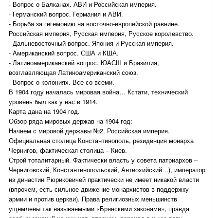
- Вопрос о Балканах. АВИ и Российская империя.
- Германский вопрос. Германия и АВИ.
- Борьба за гегемонию на восточно-европейской равнине.
Российская империя, Русская империя, Русское королевство.
- Дальневосточный вопрос. Япония и Русская империя.
- Американский вопрос. США и КША.
- Латиноамериканский вопрос. ЮАСШ и Бразилия,
возглавляющая Латиноамериканский союз.
- Вопрос о колониях. Все со всеми.
В 1904 году началась мировая война… Кстати, технический
уровень был как у нас в 1914.
Карта дана на 1904 год.
Обзор ряда мировых держав на 1904 год:
Начнем с мировой державы №2. Российская империя.
Официальная столица Константинополь, резиденция монарха
Чернигов, фактическая столица – Киев.
Строй тоталитарный. Фактически власть у совета патриархов –
Черниговский, Константинопольский, Антиохийский…), император
из династии Рюриковичей практически не имеет никакой власти
(впрочем, есть сильное движение монархистов в поддержку
армии и против церкви). Права религиозных меньшинств
ущемлены так называемыми «Брянскими законами», правда