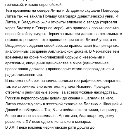
греческой, и южно-европейской.
Тем временем на севере Литва и Владимир скушали Новгород.
Литва так же заняла Польшу благодаря династической унии. И
Литва, и Владимир были открыты влиянию с запада (торговля
через Балтику и Северное море), что привело к проникновению
европейской культуры. Чернигов пытался давить на остальных с
помощью религии – это привело к принятию Литвой унии, а во
Владимире создания своей версии православия (на принципах,
аналогичным созданию Англиканской церкви). В Чернигове тем
временем на фоне многовековой борьбы с неверными и
еретиками, ощущения одиночества в мире (единственная
православна держава!) православие стало перерождаться и
радикализироваться.
В положенной срок начались великие географические открытия,
так же стремительно взлетела и упала Испания, Франция,
отгремели религиозные войны, за всевозможные наследства…
Русские первопроходцы дошли до океана и шагнули за него.
Литва схлестнулась в жестокой схватке за Балтику с Швецией и
Данией и победила… Так, были небольшие отличия, например,
более активно за заселялась Аргентина, благодаря мудрому
решению в XV веке одного испанского монарха.
В XVIII веке наконец черниговские рати дошли до