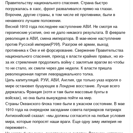
Правительству национального спасения. Страна быстро
погружалась в хаос, фронт разваливался прямо на глазах.
Впрочем, другие страны, в том числе её противники, были в
ненамного лучшем положении.
Весной 1910 года последнее наступление АВИ. Не смотря на
героические усилия, оно не дало никакого результата. В феврале
революция в АВИ, смена императора. В мае-июне наступление
против Русской империи(РУИ). Разгром её армии, выход
противника к Оке и её форсирование. Свержение Правительства
национального спасения, приход к власти крайних правых, но из-
за их стремления продолжить войну с заклятым врагом во чтобы
то ни стало, их смели через две недели. К власти пришла
революционная партия леворадикального толка.
Цепь капитуляций. РУИ, АВИ, Англия, где только указ короля о
мире остановил бушующее в Лондоне восстание. Лучше всего
держалась Франция (хотя и там были массовые бунты в
войсках), но она была вынуждена пойти на мир.
Страны Океанского блока тоже были в ужасном состоянии. В мае
1910 года на очередном заседании совета патриархов патриарх
Антиохийский сказал: «мы должны согласится на любые условия
мира, которые попросят наши враги. Еще одну зиму империя не
переживет».