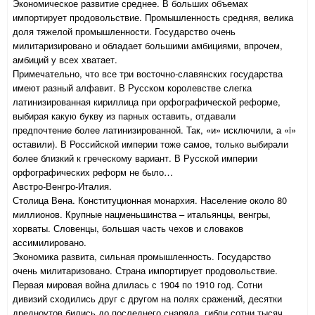
Экономическое развитие среднее. В больших объемах
импортирует продовольствие. Промышленность средняя, велика
доля тяжелой промышленности. Государство очень
милитаризировано и обладает большими амбициями, впрочем,
амбиций у всех хватает.
Примечательно, что все три восточно-славянских государства
имеют разный алфавит. В Русском королевстве слегка
латинизированная кириллица при орфографической реформе,
выбирая какую букву из парных оставить, отдавали
предпочтение более латинизированной. Так, «и» исключили, а «i»
оставили). В Российской империи тоже самое, только выбирали
более близкий к греческому вариант. В Русской империи
орфографических реформ не было…
Австро-Венгро-Италия.
Столица Вена. Конституционная монархия. Население около 80
миллионов. Крупные нацменьшинства – итальянцы, венгры,
хорваты. Словенцы, большая часть чехов и словаков
ассимилировано.
Экономика развита, сильная промышленность. Государство
очень милитаризовано. Страна импортирует продовольствие.
Первая мировая война длилась с 1904 по 1910 год. Сотни
дивизий сходились друг с другом на полях сражений, десятки
дредноутов бились до последнего снаряда, гибли сотни тысяч