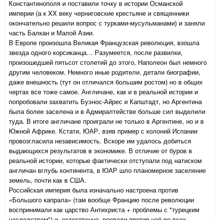
Константинополя и поставили точку в истории Османской
империи (а к XX веку черниговские крестьяне и священники
окончательно решили вопрос с турками-мусульманами) и заняли
часть Балкан и Малой Азии.
В Европе произошла Великая Французская революция, взошла
звезда одного корсиканца… Разумеется, после развилки,
произошедшей пятьсот столетий до этого, Наполеон был немного
другим человеком. Немного иные родители, детали биографии,
даже внешность (тут он отличался большим ростом) но в общих
чертах все тоже самое. Англичане, как и в реальной истории и
попробовали захватить Буэнос-Айрес и Капштадт, но Аргентина
была более заселена и в Адмиралтействе больше сил выделили
туда. В итоге англичане проиграли не только в Аргентине, но и в
Южной Африке. Кстати, ЮАР, взяв пример с колоний Испании
провозгласила независимость. Вскоре им удалось добиться
выдающихся результатов в экономике. В отличие от буров в
реальной истории, которые фактически отступали под натиском
англичан вглубь континента, в ЮАР шло планомерное заселение
земель, почти как в США.
Российская империя была изначально настроена против
«Большого капрала» (там вообще Францию после революции
воспринимали как царство Антихриста + проблемы с "турецким
наследством") и, естественно, воевали против неё во всех