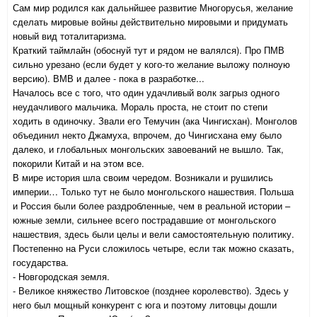
Сам мир родился как дальнйшее развитие Многорусья, желание
сделать мировые войны действительно мировыми и придумать
новый вид тоталитаризма.
Краткий таймлайн (обоснуй тут и рядом не валялся). Про ПМВ
сильно урезано (если будет у кого-то желание выложу полноую
версию). ВМВ и далее - пока в разработке...
Началось все с того, что один удачливый волк загрыз одного
неудачливого мальчика. Мораль проста, не стоит по степи
ходить в одиночку. Звали его Темучин (ака Чингисхан). Монголов
объединил некто Джамуха, впрочем, до Чингисхана ему было
далеко, и глобальных монгольских завоеваний не вышло. Так,
покорили Китай и на этом все.
В мире история шла своим чередом. Возникали и рушились
империи… Только тут не было монгольского нашествия. Польша
и Россия были более раздробленные, чем в реальной истории –
южные земли, сильнее всего пострадавшие от монгольского
нашествия, здесь были целы и вели самостоятельную политику.
Постепенно на Руси сложилось четыре, если так можно сказать,
государства.
- Новгородская земля.
- Великое княжество Литовское (позднее королевство). Здесь у
него был мощный конкурент с юга и поэтому литовцы дошли