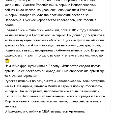
коалициях. Участие Российской империи в Наполеоновских
войнах было несколько уравновешено участием Русской
империи, которая из чувства противоречия воевала за
Наполеона. Русское королевство колебалось, как Россия в
реале.
Создавались и рушились коалиции, пока в 1812 году Наполеон
не начал поход в Российскую империю. Он дошел до Чернигова,
но был вынужден повернуть обратно. Русский флот перебросил
армию из Малой Азии и высадил её на южном Днестре, и она,
поднявшись вверх, перерезала снабжение императору. Впрочем,
французы считают, что дело исключительно в русских морозах
Немногие французы ушли в Европу. Император создал новую
армию, но её расколотили объединенные европейские армии где-
то в южной Германии...
Русская империя по результатам наполеоновских войн потеряла
часть Рязанщины, Нижнюю Волгу и Терек в пользу Российской
империи. Таким образом, наполеоновские войны закончились
разгромом Наполеона и установлением нового порядка в Европе.
Мир развивался, совершались открытия, совершенствовалась
техника…
В Гражданскую войну в США вмешалась Аргентина,