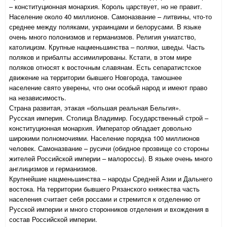
– конституционная монархия. Король царствует, но не правит.
Население около 40 миллионов. Самоназвание – литвины, что-то
среднее между поляками, украинцами и белорусами. В языке
очень много полонизмов и германизмов. Религия униатство,
католицизм. Крупные нацменьшинства – поляки, шведы. Часть
поляков и прибалты ассимилированы. Кстати, в этом мире
поляков относят к восточным славянам. Есть сепаратистское
движение на территории бывшего Новгорода, тамошнее
население свято уверены, что они особый народ и имеют право
на независимость.
Страна развитая, этакая «большая реальная Бельгия».
Русская империя. Столица Владимир. Государственный строй –
конституционная монархия. Император обладает довольно
широкими полномочиями. Население порядка 100 миллионов
человек. Самоназвание – русичи (обидное прозвище со стороны
жителей Российской империи – малороссы). В языке очень много
англицизмов и германизмов.
Крупнейшие нацменьшинства – народы Средней Азии и Дальнего
востока. На территории бывшего Рязанского княжества часть
населения считает себя россами и стремится к отделению от
Русской империи и много сторонников отделения и вхождения в
состав Российской империи.