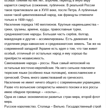
особых гонений на них нет, впрочем, переход в иную веру
карается смертью (сожжение, публичное. В реальной России
такое практиковали аж в XVIII веке, после Петра. А публичные
казни такой цивилизованный народ, как французы отменили
только в 1939 году).
Население порядка 140 миллионов. Крупные нацменьшинства –
греки, грузины, армяне, курды, православные турки,
среднеазиатские народы. Большая часть сербов, болгар,
македонцев и другие – ассимилированы. Есть движения за
отделение ряда кавказских и среднеазиатских земель. Так же на
современной западной Украине есть идея о том, что там живет
особый, отличный от остальных народ и ему хорошо бы
приобрести независимость.
Самоназвание народа – россы. Язык самый непохожий на
остальные восточно-европейские. На него сильное повлияли
тюркские языки (особенно язык половцев), южнославянские и
греческий. Очень много заимствований из греческого.
Население не имеет ничего общего с современными украинцами.
Разве что волынские сепаратисты немного похожи и все россы
имею обидное прозвище – «хохлы»…
Одна из самых экономически развитых стран мира, второй флот
мира.
Русское королевство. Столица – Вильно. Государственный строй