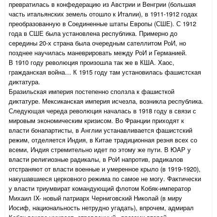
превратилась в конфедерацию из Австрии и Венгрии (большая
часть итальянских земель отошло к Италии), в 1911-1912 годах
преобразованную в Соединенные штаты Европы (СШЕ). С 1912
года в СШЕ была установлена республика. Примерно до
середины 20-х страна была очередным сателлитом РоИ, но
позднее научилась маневрировать между РоИ и Германией.
В 1910 году революция произошла так же в КША. Хаос,
гражданская война… К 1915 году там установилась фашистская
диктатура.
Бразильская империя постепенно сползла к фашисткой
диктатуре. Мексиканская империя исчезла, возникла республика.
Следующая череда революция началась в 1918 году в связи с
мировым экономическим кризисом. Во Франции приходят к
власти бонапартисты, в Англии устанавливается фашистский
режим, отделяется Индия, в Китае традиционная резня всех со
всеми, Индия стремительно идет по этому же пути. В ЮАР у
власти религиозные радикалы, в РоИ напротив, радикалов
отстраняют от власти военные и умеренное крыло (в 1919-1920),
накушавшиеся церковного режима по самое не могу. Фактически
у власти триумвират командующий флотом Кобяк-император
Михаил IX- новый патриарх Черниговский Николай (в миру
Иосиф, национальность нетрудно угадать), впрочем, адмирал