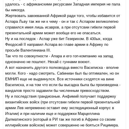
удалось - с африканскими ресурсами Западная империя не пала
бы никогда.
Жертвовать завоеванной Африкой ради того, чтобы избавится от
Аспара Льву так же ни к чему - он и так с Аспаром великолепно
справился имея лишь исавров, а при отсутсвии гибели первой
презентальной армии может вообще его не опасаться.
Ну и на последок - Аспар уже бит Гезерихом. В 430ых, когда
Феодосий II направил Аспара во главе армии в Африку по
просьбе Валентиниана III.
Так что по совокупности - Апара и его гоп-компанию на запад
однозначно не пошлют. Нехай с гуннами воюют.
А вот назначить другого полководца вместо Василиска - вполне
могли. Кого - надо смотреть. Сабиниан был бы оптимален, но он
ЕМНИП еще не выдвинулся. Все источники сходятся на вине
Василиска, и на том что если бы высадка была бы произведена -
вандалов просто задавили бы численным превосходством.
Ну и последствия грандиозные. Анфимий получает поддержку
византийских войск (при отсутсвии гибели первой презентальной
армии Лев непременно оставит ему экспедиционный корпус в
Италии) и при наличии еще и поддержки Марцеллина
Далматинского (который в РИ так же погиб в Африке со своим
иллирийским войском) может совершенно не бояться Рицимера.