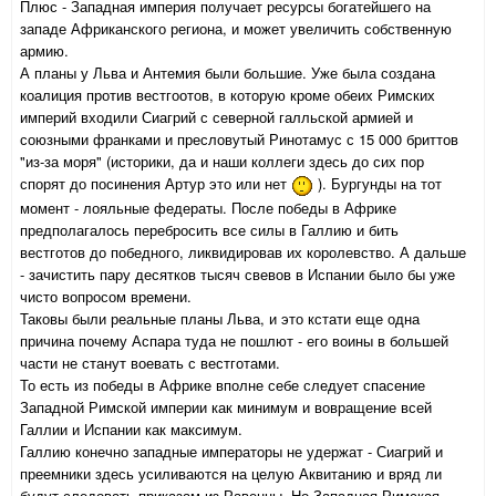
Плюс - Западная империя получает ресурсы богатейшего на
западе Африканского региона, и может увеличить собственную
армию.
А планы у Льва и Антемия были большие. Уже была создана
коалиция против вестгоотов, в которую кроме обеих Римских
империй входили Сиагрий с северной галльской армией и
союзными франками и пресловутый Ринотамус с 15 000 бриттов
"из-за моря" (историки, да и наши коллеги здесь до сих пор
спорят до посинения Артур это или нет
). Бургунды на тот
момент - лояльные федераты. После победы в Африке
предполагалось перебросить все силы в Галлию и бить
вестготов до победного, ликвидировав их королевство. А дальше
- зачистить пару десятков тысяч свевов в Испании было бы уже
чисто вопросом времени.
Таковы были реальные планы Льва, и это кстати еще одна
причина почему Аспара туда не пошлют - его воины в большей
части не станут воевать с вестготами.
То есть из победы в Африке вполне себе следует спасение
Западной Римской империи как минимум и вовращение всей
Галлии и Испании как максимум.
Галлию конечно западные императоры не удержат - Сиагрий и
преемники здесь усиливаются на целую Аквитанию и вряд ли
будут следовать приказам из Равенны. Но Западная Римская