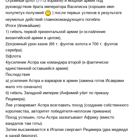
Огромный флот (1113 корабле) и мощная армия под
руководством брата императора Василиска (хорошее имя-
полупетух-полузмей
) после первых успехов в результате
неумелых действий главнокомандующего погибли.
Итоги (ближайшие)
1) гибель первой призентальной армии (и ослабление
византийской армии в целом),
2)огромный урон казне (65 т. фунтов золота и 700 т. фунтов
серебра).
3)флота
4)усиление Аспра как командира второй (и фактически
единственной оставшейся армии)
Последствия
а) усиления Аспра и варваров в армии (замена готов Исаврами
мало что означало)
б) гибель Западной империи (Анфимий убит по приказу
Рецимера).
Лев уговаривает Аспра возглавить поход (создание собственного
королевства, авторитет победителя-неплохие приманки)
Поход успешен, готы Аспра захватывают Африку (вместо
вандалов там готы).
Затем высаживаются в Италии свергают Рецимера (два медведя
в одной берлоге).