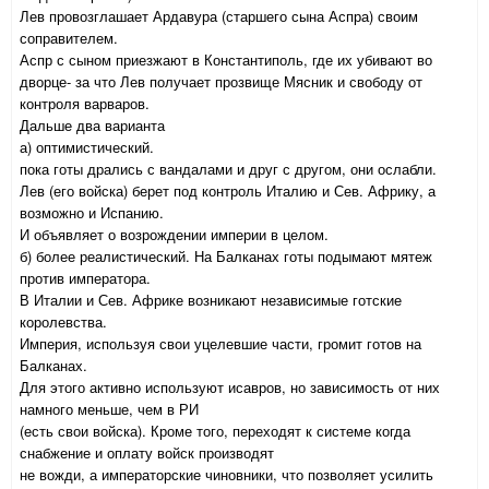
Лев провозглашает Ардавура (старшего сына Аспра) своим
соправителем.
Аспр с сыном приезжают в Константиполь, где их убивают во
дворце- за что Лев получает прозвище Мясник и свободу от
контроля варваров.
Дальше два варианта
а) оптимистический.
пока готы дрались с вандалами и друг с другом, они ослабли.
Лев (его войска) берет под контроль Италию и Сев. Африку, а
возможно и Испанию.
И объявляет о возрождении империи в целом.
б) более реалистический. На Балканах готы подымают мятеж
против императора.
В Италии и Сев. Африке возникают независимые готские
королевства.
Империя, используя свои уцелевшие части, громит готов на
Балканах.
Для этого активно используют исавров, но зависимость от них
намного меньше, чем в РИ
(есть свои войска). Кроме того, переходят к системе когда
снабжение и оплату войск производят
не вожди, а императорские чиновники, что позволяет усилить