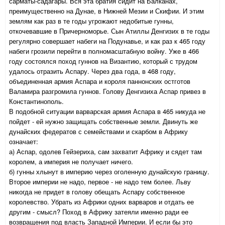
сарматы-садагары. Вся эта братия сидит на Балканах,
преимущественно на Дунае, в Нижней Мезии и Скифии. И этим
землям как раз в те годы угрожают недобитые гунны,
откочевавшие в Причерноморье. Сын Атиллы Денгизих в те годы
регулярно совершает набеги на Подунавье, и как раз к 465 году
набеги грозили перейти в полномасштабную войну. Уже в 466
году состоялся поход гуннов на Византию, который с трудом
удалось отразить Аспару. Через два года, в 468 году,
объединенная армия Аспара и короля паннонских остготов
Валамира разгромила гуннов. Голову Денгизиха Аспар привез в
Константинополь.
В подобной ситуации варварская армия Аспара в 465 никуда не
пойдет - ей нужно защищать собственные земли. Двинуть же
дунайских федератов с семействами и скарбом в Африку
означает:
а) Аспар, одолев Гейзериха, сам захватит Африку и сядет там
королем, а империя не получает ничего.
б) гунны хлынут в империю через оголенную дунайскую границу.
Второе империи не надо, первое - не надо тем более. Льву
никогда не придет в голову обещать Аспару собственное
королевство. Убрать из Африки одних варваров и отдать ее
другим - смысл? Поход в Африку затеяли именно ради ее
возвращения под власть Западной Империи. И если бы это