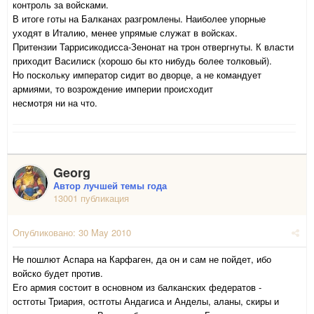
контроль за войсками.
В итоге готы на Балканах разгромлены. Наиболее упорные
уходят в Италию, менее упрямые служат в войсках.
Притензии Таррисикодисса-Зенонат на трон отвергнуты. К власти
приходит Василиск (хорошо бы кто нибудь более толковый).
Но поскольку император сидит во дворце, а не командует
армиями, то возрождение империи происходит
несмотря ни на что.
Georg
Автор лучшей темы года
13001 публикация
Опубликовано:
30 May 2010
Не пошлют Аспара на Карфаген, да он и сам не пойдет, ибо
войско будет против.
Его армия состоит в основном из балканских федератов -
остготы Триария, остготы Андагиса и Анделы, аланы, скиры и