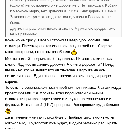
(одного) непостроенного - и дороги нет. Нет выхода с Кубани
к Чёрному морю, нет Транссиба, КВЖД, нет дороги в Баку и
Закавказье - уже этого достаточно, чтобы и России-то не
было.
Другие направления плохо знаю, но Мурманск, вроде, тоже
не на равнине?
Конечно не сразу. Первой строили Петербург- Москва. Две
столицы. Пассажиропоток большой, а туннелей нет. Сгоряча
мост построили, но потом разобрали
Мосты над ЖД поднимать ? Поднимем. Их опять таки не так
много. ЖД мосты сильно дороже? А с чего дороже то? Поезд
выше - но это не значит что он тяжелее. Нагрузка на ось
остается та же. Единственно - пассажирский поезд изрядно
короче.
То есть - в европейской части проблем нет никаких. К стати когда
проектировали ЖД Москва-Питер подсчитали снижение
стоимости при прокладке колее в 5 футов по сравнению с 6
футами. Вышло аж 3 (ТРИ) процента. Разворовали куда больше
Да и туннели - не так плохо будет. Пробьют штольню - пустят
узкоколейку. Грузопоток уже будет, и одновременно расширять
можно ...