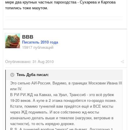
мере два крупных частных пароходства - Сухарева и Карпова
топились тоже мазутом.
ВВВ
Писатель 2010 года
15917 публикаций
Опубликовано:
31 Aug 2010
Тень Дуба писал:
Это сильно АИ-Россия. Видимо, в границах Московии Ивана III
или IV.
В РИ РИ ЖД на Кавказ, на Урал, Транссиб - это всё рубеж
19-20 веков. А купе в 2 этажа понадобятся го-ораздо позже.
Кстати, помимо туннелей вам придётся ещё и ВСЕ мосты
через ЖД поднимать. И все собственно жд-мосты
изначально делать выше и тяжелее (нагрузки, ветровые в
частности), то есть изрядно дороже.
P. S. А туннелей вообще "много" не бывает. Достаточно 1