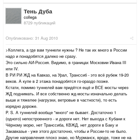
Тень Дуба
collega
8729 публикаций
Опубликовано:
31 Aug 2010
>Коллега, а где вам туннели нужны ? Не так их много в России
надо и понадобятся далеко не сразу.
Это сильно АИ-Россия. Видимо, в границах Московии Ивана III
или IV.
В РИ РИ ЖД на Кавказ, на Урал, Транссиб - это всё рубеж 19-20
веков. А купе в 2 этажа понадобятся го-ораздо позже.
Кстати, помимо туннелей вам придётся ещё и ВСЕ мосты через
ЖД поднимать. И все собственно жд-мосты изначально делать
выше и тяжелее (нагрузки, ветровые в частности), то есть
изрядно дороже.
P. S. А туннелей вообще "много" не бывает. Достаточно 1
(одного) непостроенного - и дороги нет. Нет выхода с Кубани к
Чёрному морю, нет Транссиба, КВЖД, нет дороги в Баку и
Закавказье - уже этого достаточно, чтобы и России-то не было.
Другие направления плохо знаю, но Мурманск, вроде, тоже не на