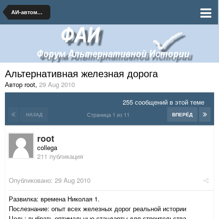
АИ-автомобилестроение и транспорт
Альтернативная железная дорога
Автор root
,
29 Aug 2010
255 сообщений в этой теме
Страница 1 из 11
НАЗАД
ВПЕРЁД
root
collega
211 публикация
Опубликовано:
29 Aug 2010
Развилка: времена Николая 1.
Послезнание: опыт всех железных дорог реальной истории
Цель: выбрать оптимальные стандарты для строительства