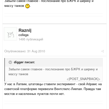
Забыли самое главное - послезнание про БЖРК и ширину и
массу танков
.
Raznij
collega
1495 публикаций
Опубликовано:
31 Aug 2010
digger писал:
Забыли самое главное - послезнание про БЖРК и ширину и
массу танков
<{POST_SNAPBACK}>
У нас в Латвии, штатовцы ставили эксперимент - свой Абрамс на
советской платформе перевезли Вентспилс-Лиепая. Правда там
мостов и населенных пунктов почти нет.