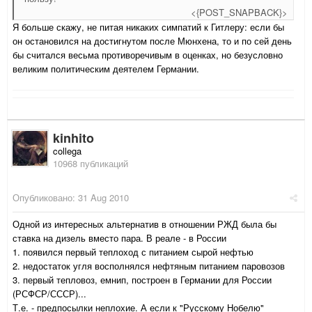
<{POST_SNAPBACK}>
Я больше скажу, не питая никаких симпатий к Гитлеру: если бы
он остановился на достигнутом после Мюнхена, то и по сей день
бы считался весьма противоречивым в оценках, но безусловно
великим политическим деятелем Германии.
kinhito
collega
10968 публикаций
Опубликовано:
31 Aug 2010
Одной из интересных альтернатив в отношении РЖД была бы
ставка на дизель вместо пара. В реале - в России
1. появился первый теплоход с питанием сырой нефтью
2. недостаток угля восполнялся нефтяным питанием паровозов
3. первый тепловоз, емнип, построен в Германии для России
(РСФСР/СССР)...
Т.е. - предпосылки неплохие. А если к "Русскому Нобелю"