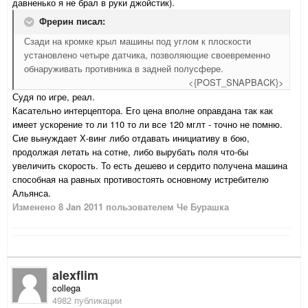
давненько я не брал в руки джойстик).
Фрерин писал:
Сзади на кромке крыл машины под углом к плоскости
установлено четыре датчика, позволяющие своевременно
обнаруживать противника в задней полусфере.
<{POST_SNAPBACK}>
Судя по игре, реал.
Касательно интерцептора. Его цена вполне оправдана так как
имеет ускорение то ли 110 то ли все 120 мглт - точно не помню.
Сие вынуждает Х-винг либо отдавать инициативу в бою,
продолжая летать на сотне, либо вырубать поля что-бы
увеличить скорость. То есть дешево и сердито получена машина
способная на равных противостоять основному истребителю
Альянса.
Изменено
8 Jan 2011
пользователем Че Бурашка
alexflim
collega
4982 публикации