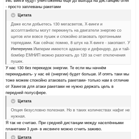
Икс винги будут уничтоженны ещё до выхода на дистанцию огня
- просто заплеваны ракетами
Цитата
Даже если добьетесь 130 мегасветов, Х-винги и
ассолтганботы могут перекинуть на двигатели энергию со
щитов или вовсе пушек и спокойно атаковать протонными
торпедами. Как сейчас помню, 8 штук на Х-винге - закопают. У
Империума
Империи имеются адвансер и дефендер, да и тай-
бомбер ЕМНИП можно разогнать до 120 за счет отключения
пушек.
У нас 130 без перекидок энергии. Те если мы начнём
перекидывать- у нас её (энергии) будет больше. И опять таки мы
тоже можем спокойно атаковать ракетами- только нам в отличие
от Хвингов для атаки ракетами не нужно держать цель в
передней полусфере.
Цитата
Опция безусловно полезная. Но в таких количествах нафиг не
нужная.
Я так не считаю. При средней дистанции между населёнными
планетами 3 дня- в иксвинге можно сгнить заживо.
Цитата