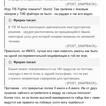
<{POST_SNAPBACK}>
Игру TIE-Fighter помните? :blum2: Там проблем с боковым
обзором у ТИЕ-файтера не было - на радаре и так все видно.
Фрерин писал:
В TIE M было воплощено оригинальное конструкторское
решение - орудия расположены во вращающейся башне,
некоторые узлы для которой позаимствованны из наземной
техники.
<{POST_SNAPBACK}>
Прикольно, но ИМХО, лучше все-таки повесить ракеты как было
на одной экспериментальной модификации в той же игре.
Фрерин писал:
Башня может поворачиваться на 180 градусов за полторы
секунды и вести огонь в задней полусфере, что не раз
служило неприятным сюрпризом для противника.
<{POST_SNAPBACK}>
Противник - это прикрытые полем Х-винги и А-винги. Им от двух
пушечек тайского истребителя в морду не сильно поплохет.
Более того, из-за более высокой маневренности тайца бои с ними
ведутся как правило на лобовых (хотя могу ошибаться -