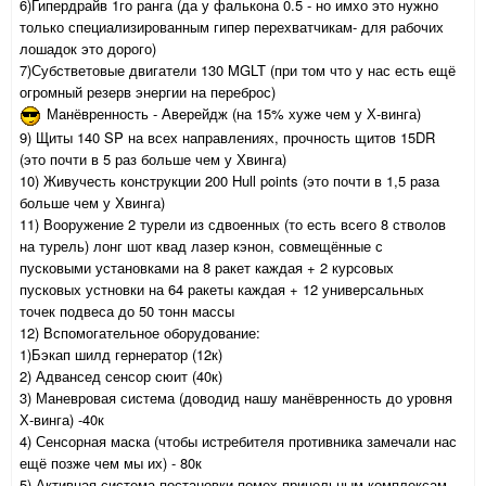
6)Гипердрайв 1го ранга (да у фалькона 0.5 - но имхо это нужно
только специализированным гипер перехватчикам- для рабочих
лошадок это дорого)
7)Субстветовые двигатели 130 MGLT (при том что у нас есть ещё
огромный резерв энергии на переброс)
Манёвренность - Аверейдж (на 15% хуже чем у Х-винга)
9) Щиты 140 SP на всех направлениях, прочность щитов 15DR
(это почти в 5 раз больше чем у Хвинга)
10) Живучесть конструкции 200 Hull points (это почти в 1,5 раза
больше чем у Хвинга)
11) Вооружение 2 турели из сдвоенных (то есть всего 8 стволов
на турель) лонг шот квад лазер кэнон, совмещённые с
пусковыми установками на 8 ракет каждая + 2 курсовых
пусковых устновки на 64 ракеты каждая + 12 универсальных
точек подвеса до 50 тонн массы
12) Вспомогательное оборудование:
1)Бэкап шилд гернератор (12к)
2) Адвансед сенсор сюит (40к)
3) Маневровая система (доводид нашу манёвренность до уровня
Х-винга) -40к
4) Сенсорная маска (чтобы истребителя противника замечали нас
ещё позже чем мы их) - 80к
5) Активная система постановки помех прицельным комплексам