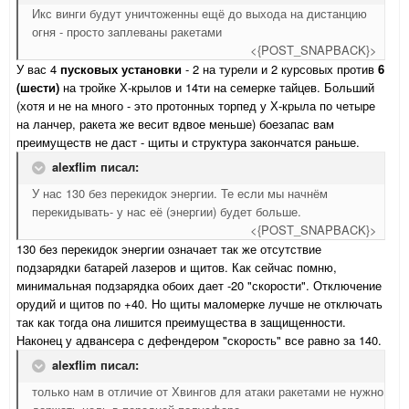
Икс винги будут уничтоженны ещё до выхода на дистанцию
огня - просто заплеваны ракетами
<{POST_SNAPBACK}>
У вас 4
пусковых установки
- 2 на турели и 2 курсовых против
6
(шести)
на тройке Х-крылов и 14ти на семерке тайцев. Больший
(хотя и не на много - это протонных торпед у Х-крыла по четыре
на ланчер, ракета же весит вдвое меньше) боезапас вам
преимуществ не даст - щиты и структура закончатся раньше.
alexflim писал:
У нас 130 без перекидок энергии. Те если мы начнём
перекидывать- у нас её (энергии) будет больше.
<{POST_SNAPBACK}>
130 без перекидок энергии означает так же отсутствие
подзарядки батарей лазеров и щитов. Как сейчас помню,
минимальная подзарядка обоих дает -20 "скорости". Отключение
орудий и щитов по +40. Но щиты маломерке лучше не отключать
так как тогда она лишится преимущества в защищенности.
Наконец у адвансера с дефендером "скорость" все равно за 140.
alexflim писал:
только нам в отличие от Хвингов для атаки ракетами не нужно