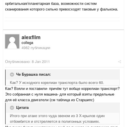
орбитальная/планетарная база, возможности систем
сканирования которого сильно превосходят таковые у фалькона.
alexflim
collega
4982 публикации
Опубликовано:
8 Jan 2011
Че Бурашка писал:
Как? У исходного корелиан транспорта было всего 60.
Как? Взяли и поставили- причём тут вобще коррелиан транспорт?
Это собранная с нуля машина- для который взяты предельные
для её класса двигатели (см таблица из Старшипс)
Цитата
Итого при атаке этого чуда звеном из 3 Х-крылов один
отбомбится и отстреляется в полигонных условиях.