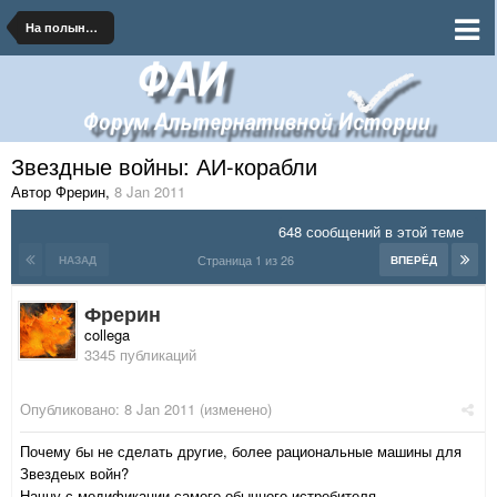
На полынных тропинках далеких планет
Звездные войны: АИ-корабли
Автор Фрерин
,
8 Jan 2011
648 сообщений в этой теме
Страница 1 из 26
НАЗАД
ВПЕРЁД
Фрерин
collega
3345 публикаций
Опубликовано:
8 Jan 2011
(изменено)
Почему бы не сделать другие, более рациональные машины для
Звездеых войн?
Начну с модификации самого обычного истребителя.