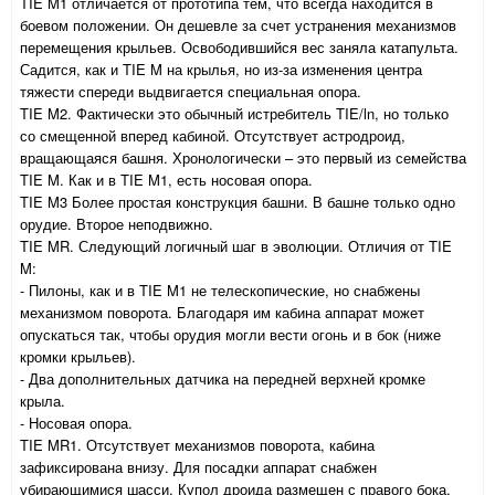
TIE M1 отличается от прототипа тем, что всегда находится в
боевом положении. Он дешевле за счет устранения механизмов
перемещения крыльев. Освободившийся вес заняла катапульта.
Садится, как и TIE M на крылья, но из-за изменения центра
тяжести спереди выдвигается специальная опора.
TIE M2. Фактически это обычный истребитель TIE/ln, но только
со смещенной вперед кабиной. Отсутствует астродроид,
вращающаяся башня. Хронологически – это первый из семейства
TIE M. Как и в TIE M1, есть носовая опора.
TIE M3 Более простая конструкция башни. В башне только одно
орудие. Второе неподвижно.
TIE MR. Следующий логичный шаг в эволюции. Отличия от TIE
M:
- Пилоны, как и в TIE M1 не телескопические, но снабжены
механизмом поворота. Благодаря им кабина аппарат может
опускаться так, чтобы орудия могли вести огонь и в бок (ниже
кромки крыльев).
- Два дополнительных датчика на передней верхней кромке
крыла.
- Носовая опора.
TIE MR1. Отсутствует механизмов поворота, кабина
зафиксирована внизу. Для посадки аппарат снабжен
убирающимися шасси. Купол дроида размещен с правого бока.