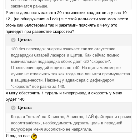
закончатся раньше.
У меня дальность захвата 20 тактических квадратов а у вас 10-
12 , (не обнаружения а Lock) я с этой дальности уже могу вести
огонь как балстерами так и ракетами- пояснять к чему это
приведёт при равенстве скоростей?
Цитата
130 без перекидок энергии означает так же отсутствие
подзарядки батарей лазеров и щитов. Как сейчас помню,
минимальная подзарядка обоих дает -20 "скорости".
Отключение орудий и щитов по +40. Но щиты маломерке
лучше не отключать так как тогда она лишится преимущества
в защищенности. Наконец у адвансера с дефендером
"скорость" все равно за 140.
я могу обесточить 1 турель и гиперпривод и скорость у меня
будет 140.
Цитата
Когда я "летал" на Х-вингах, А-вингах, ТАЙ-файтерах и прочих
ассолтганботах, необходимость держать цель в передней
полусфере меня абсолютно не напрягала.
Я рад за вас