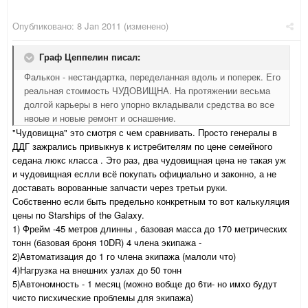
Опубликовано:
8 Jan 2011
(изменено)
Граф Цеппелин писал:
Фалькон - нестандартка, переделанная вдоль и поперек. Его
реальная стоимость ЧУДОВИЩНА. На протяжении весьма
долгой карьеры в него упорно вкладывали средства во все
нвоые и новые ремонт и оснашение.
"Чудовищна" это смотря с чем сравнивать. Просто генералы в
ДДГ зажрались привыкнув к истребителям по цене семейного
седана люкс класса . Это раз, два чудовищная цена не такая уж
и чудовищная еслли всё покупать официально и законно, а не
доставать ворованные запчасти через третьи руки.
Собственно если быть предельно конкретным то вот калькуляция
цены по Starships of the Galaxy.
1) Фрейм -45 метров длинны , базовая масса до 170 метрических
тонн (базовая броня 10DR) 4 члена экипажа -
2)Автоматизация до 1 го члена экипажа (малоли что)
4)Нагрузка на внешних узлах до 50 тонн
5)Автономность - 1 месяц (можно вобще до 6ти- но имхо будут
чисто писхические проблемы для экипажа)