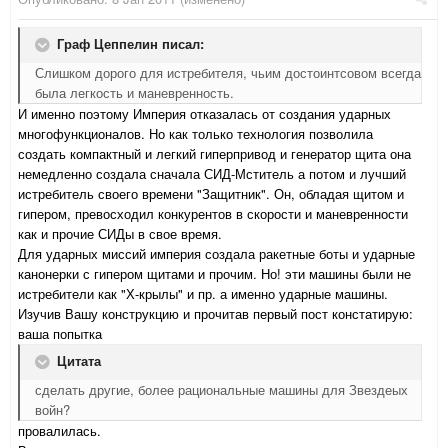
Граф Цеппелин писал:
Слишком дорого для истребителя, чьим достоинтсовом всегда
была легкость и маневренность.
И именно поэтому Империя отказалась от создания ударных
многофункционалов. Но как только технология позволила
создать компактный и легкий гиперпривод и генератор щита она
немедленно создала сначала СИД-Мститель а потом и лучший
истребитель своего времени "Защитник". Он, обладая щитом и
гипером, превосходил конкурентов в скорости и маневренности
как и прочие СИДы в свое время.
Для ударных миссий империя создала ракетные боты и ударные
канонерки с гипером щитами и прочим. Но! эти машины были не
истребители как "Х-крылы" и пр. а именно ударные машины.
Изучив Вашу конструкцию и прочитав первый пост констатирую:
ваша попытка
Цитата
сделать другие, более рациональные машины для Звездеых
войн?
провалилась.