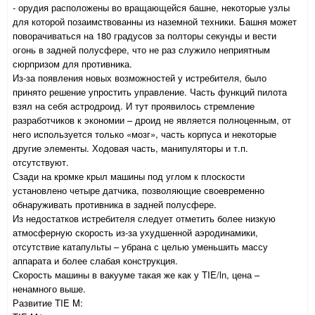
- орудия расположены во вращающейся башне, некоторые узлы
для которой позаимствованны из наземной техники. Башня может
поворачиваться на 180 градусов за полторы секунды и вести
огонь в задней полусфере, что не раз служило неприятным
сюрпризом для противника.
Из-за появления новых возможностей у истребителя, было
принято решение упростить управление. Часть функций пилота
взял на себя астродроид. И тут проявилось стремление
разработчиков к экономии – дроид не является полноценным, от
него используется только «мозг», часть корпуса и некоторые
другие элементы. Ходовая часть, манипуляторы и т.п.
отсутствуют.
Сзади на кромке крыл машины под углом к плоскости
установлено четыре датчика, позволяющие своевременно
обнаруживать противника в задней полусфере.
Из недостатков истребителя следует отметить более низкую
атмосферную скорость из-за ухудшенной аэродинамики,
отсутствие катапульты – убрана с целью уменьшить массу
аппарата и более слабая конструкция.
Скорость машины в вакууме такая же как у TIE/ln, цена –
ненамного выше.
Развитие TIE M: