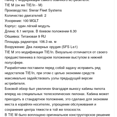
TIE M (он же TIE/ln - М)
Производство: Sienar Fleet Systems
Количество двигателей: 2
Ускорение: 100 MGLT
Корпус: один лёгкий модуль
Длина: 6.1 метров. В боевом положении 6.30
Обшивка: Титановая 9 RU
Площадь радиатора: 106.3 кв. м
Вооружение: Два лазерных орудия (SFS L-s1)
TIE M это модификация TIE/ln. Визуально отличается от своего
предшественника в походном положении выступом в нижней
полусфере.
Разработчики поставили перед собой задачу исправить ряд
недостатков TIE/ln, при этом с целью экономии средств
максимально задействовать узлы предыдущей версии
истребителя.
Боковой обзор был увеличен благодаря выносу кабины пилота
вперед на специальных телескопических пилонах. Кабина может
приходить в стандартное положение, это сделано для экономии
места в кораблях-носителях, упрощении обслуживания и
сохранения центра тяжести в той же плоскости.
В TIE M было воплощено оригинальное конструкторское решение