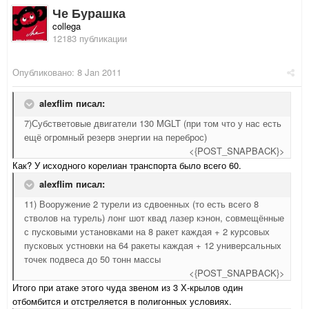
Че Бурашка
collega
12183 публикации
Опубликовано:
8 Jan 2011
alexflim писал:
7)Субстветовые двигатели 130 MGLT (при том что у нас есть
ещё огромный резерв энергии на переброс)
<{POST_SNAPBACK}>
Как? У исходного корелиан транспорта было всего 60.
alexflim писал:
11) Вооружение 2 турели из сдвоенных (то есть всего 8
стволов на турель) лонг шот квад лазер кэнон, совмещённые
с пусковыми установками на 8 ракет каждая + 2 курсовых
пусковых устновки на 64 ракеты каждая + 12 универсальных
точек подвеса до 50 тонн массы
<{POST_SNAPBACK}>
Итого при атаке этого чуда звеном из 3 Х-крылов один
отбомбится и отстреляется в полигонных условиях.