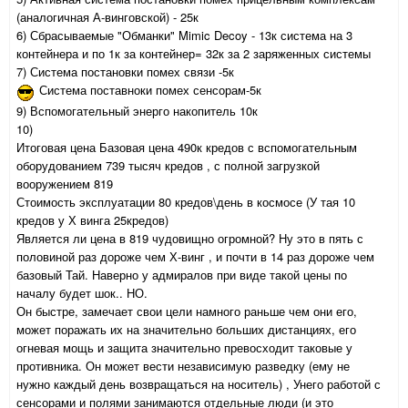
(аналогичная А-винговской) - 25к
6) Сбрасываемые "Обманки" Mimic Decoy - 13к система на 3
контейнера и по 1к за контейнер= 32к за 2 заряженных системы
7) Система постановки помех связи -5к
Система поставноки помех сенсорам-5к
9) Вспомогательный энерго накопитель 10к
10)
Итоговая цена Базовая цена 490к кредов с вспомогательным
оборудованием 739 тысяч кредов , с полной загрузкой
вооружением 819
Стоимость эксплуатации 80 кредов\день в космосе (У тая 10
кредов у Х винга 25кредов)
Является ли цена в 819 чудовищно огромной? Ну это в пять с
половиной раз дороже чем Х-винг , и почти в 14 раз дороже чем
базовый Тай. Наверно у адмиралов при виде такой цены по
началу будет шок.. НО.
Он быстре, замечает свои цели намного раньше чем они его,
может поражать их на значительно больших дистанциях, его
огневая мощь и защита значительно превосходит таковые у
противника. Он может вести независимую разведку (ему не
нужно каждый день возвращаться на носитель) , Унего работой с
сенсорами и полями занимаются отдельные люди (и это