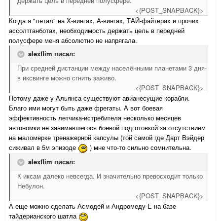
держать цель в передней полусфере.
<{POST_SNAPBACK}>
Когда я "летал" на Х-вингах, А-вингах, ТАЙ-файтерах и прочих
ассолтганботах, необходимость держать цель в передней
полусфере меня абсолютно не напрягала.
alexflim писал:
При средней дистанции между населёнными планетами 3 дня-
в иксвинге можно сгнить заживо.
<{POST_SNAPBACK}>
Потому даже у Альянса существуют авианесущие корабли.
Благо ими могут быть даже фрегаты. А вот боевая
эффективность летчика-истребителя несколько месяцев
автономки не занимавшегося боевой подготовкой за отсутствием
на маломерке тренажерной капсулы (той самой где Дарт Вэйдер
сиживал в 5м эпизоде
) мне что-то сильно сомнительна.
alexflim писал:
К иксам далеко невсегда. И значительно превосходит только
Небулон.
<{POST_SNAPBACK}>
А еще можно сделать Асмодей и Андромеду-Е на базе
тайдерианского шатла