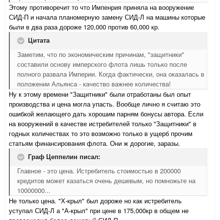
Этому противоречит то что Импенрия приняла на вооружение
СИД-П и начала планомерную замену СИД-Л на машины которые
были в два раза дороже 120,000 против 60,000 кр.
Цитата
Заметим, что по экономическим причинам, "защитники"
составили основу имперского флота лишь только после
полного развала Империи. Когда фактически, она оказалась в
положении Альянса - качество важнее количества!
Ну к этому времени "Защитники" были отработаны был опыт
производства и цена могла упасть. Вообще лично я считаю это
ошибкой желающего дать хорошим парням бонусы автора. Если
на вооружений в качестве истребителей только "Защитники" в
годных количествах то это возможно только в ущерб прочим
статьям финансирования флота. Они ж дорогие, заразы.
Граф Цеппелин писал:
Главное - это цена. Истребитель стоимостью в 200000
кредитов может казаться очень дешевым, но помножьте на
10000000...
Не только цена. "Х-крыл" был дороже но как истребитель
уступал СИД-Л а "А-крыл" при цене в 175,000кр в общем не