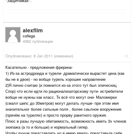
"Защитниках".
alexflim
collega
4982 публикации
Опубликовано:
8 Jan 2011
(изменено)
Касательно - предложения фрерина-
1) Из-за астродроида и турели- драматически вырастет цена (как
бы не в двое) - но вобще турель хорошее направление
2)Я лично считаю (и помнится из-за этого тут был эпическиц
Спор) что если идти по рационализаторскому пути- истребители
вобще не нужны как класс. Тк всё что могут они- Маломерки
(смалл шипс до 30метров) могут делать лучше- при этом имя
значительног более сильные поля , более сиьлное вооружение
(причём на турелях) и просто прорву ракетного оружия.
Плюс в разы лучшую обитаемость, возможность иметь 3х членов
экипажа (а то и больше) и нормальный гипер.
Чтобы лучше представлять чо я имею ввиду- представьте себе