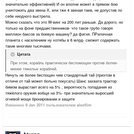
значительно эффективней) И он вполне может в прямом бою
уничтожить два звена Х, или тже 4 звеная таев, не допустив по
себе ниодного выстрела.
Можно сказать что это W-винг на 200 лет раньше. Да дорого, но
только на фоне предшественников- что такое грубо говоря
миллион баксов за боевую машину? да фигня. ПРиличная
планета с населением ну хотябы в 6 млрд- сможет содержать
такие многими тысячами.
Цитата
При этом, корабль практически беспомощен против более-
менее тяжелых кораблей.
Ничуть не более беспощен чем стандартный тай (приэтом в
отличе от тай может больно покусать) Шанс захвата трактор
бимом вырастает всего на 5% , вероятность попадания из
тяжёлого оружия вобще на 3%- при значительно выросшей
огневой моще бронировании и защите
Изменено
8 Jan 2011
пользователем alexflim