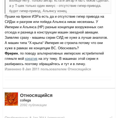
вообще нету. только ангар. кстати ангар я бы с боков сделал.
а у Т-шек только один минус - отсутствие гипер-привода.
будет гипер-привод, Альянсу конец.
Пушки на брюхе ИЗРа есть да и отсутствие гипер привода на
СИДах и разгром или победа Альянса никак несвязаны. У
Империи и Альянса (НР) разные концепции вооруженных сил
отсюда и разница в конструкции машин звездной авиации.
Заявляю сразу - машины серии СИД не хуже а лучше аналогов.
А машин типа "Х-крыла" Империя не строила потому что они
хуже в рамках ее концепции ВС. Обосновать?
Фрерин
, по поводу альтернативных имперских истребителей
гляньте мой
креатив
на эту тему. В машинах этой серии я
разбираюсь поэтому обращайтесь и тут и в личку.
Изменено
8 Jan 2011
пользователем Относящийся
Относящийся
collega
2092 публикации
Опубликовано:
8 Jan 2011
(изменено)