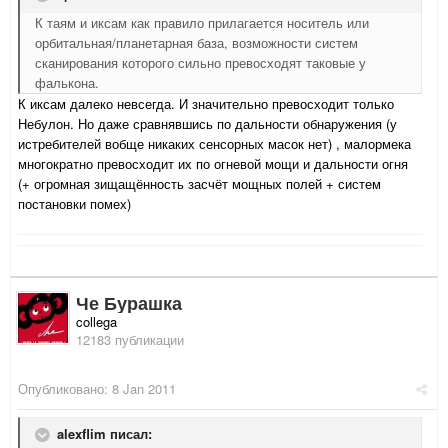
К таям и иксам как правило прилагается носитель или
орбитальная/планетарная база, возможности систем
сканирования которого сильно превосходят таковые у
фалькона.
К иксам далеко невсегда. И значительно превосходит только
Небулон. Но даже сравнявшись по дальности обнаружения (у
истребителей вобще никаких сенсорных масок нет) , малормека
многократно превосходит их по огневой мощи и дальности огня
(+ огромная зищащённость засчёт мощных полей + систем
постановки помех)
Че Бурашка
collega
12183 публикации
Опубликовано:
8 Jan 2011
alexflim писал: