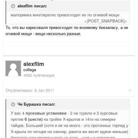
alexflim писал:
малормека многократно превосходит их по огневой мощи
<{POST_SNAPBACK}>
То, что вы нарисовали превосходит по возимому боезапасу, а не
огневой мощи - вещи несколько разные.
alexflim
collega
4982 публикации
Опубликовано:
8 Jan 2011
Че Бурашка писал:
У вас 4
пусковых установки
- 2 на турели и 2 курсовых
против
6 (шести)
на тройке Х-крылов и 14ти на семерке
тайцев. Больший (хотя и не на много - это протонных торпед у
Х-крыла по четыре на ланчер, ракета же весит вдвое меньше)
боезапас вам преимуществ не даст - щиты и структура