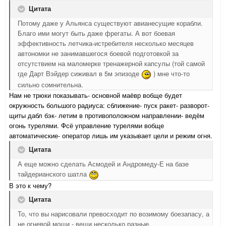
Цитата
Потому даже у Альянса существуют авианесущие корабли.
Благо ими могут быть даже фрегаты. А вот боевая
эффективность летчика-истребителя несколько месяцев
автономки не занимавшегося боевой подготовкой за
отсутствием на маломерке тренажерной капсулы (той самой
где Дарт Вэйдер сиживал в 5м эпизоде
) мне что-то
сильно сомнительна.
Нам не трюки показывать- основной маёвр вобще будет
окружность большого радиуса: сближение- пуск ракет- разворот-
щиты дабл бэк- летим в противоположном направлении- ведём
огонь турелями. Фсё управление турелями вобще
автоматические- оператор лишь им указывает цели и режим огня.
Цитата
А еще можно сделать Асмодей и Андромеду-Е на базе
тайдерианского шатла
В это к чему?
Цитата
То, что вы нарисовали превосходит по возимому боезапасу, а
не огневой мощи - вещи несколько разные.