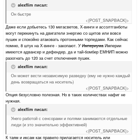
alexflim писал:
Он быстре
<{POST_SNAPBACK}>
Даже если добьетесь 130 мегасветов, Х-винги и ассолтганботы
могут перекинуть на двигатели энергию со щитов или вовсе
пушек и спокойно атаковать протонными торпедами. Как сейчас
помню, 8 штук на Х-винге - закопают. У
Империума
Империи
имеются адвансер и дефендер, да и тай-бомбер ЕМНИП можно
разогнать до 120 за счет отключения пушек.
alexflim писал:
Он может вести независимую разведку (ему не нужно каждый
день возвращаться на носитель)
<{POST_SNAPBACK}>
Опция безусловно полезная. Но в таких количествах нафиг не
нужная.
alexflim писал:
Унего работой с сенсорами и полями занимаются отдельные
люди (и это значительно эффективней)
<{POST_SNAPBACK}>
К таям и иксам как правило прилагается носитель или