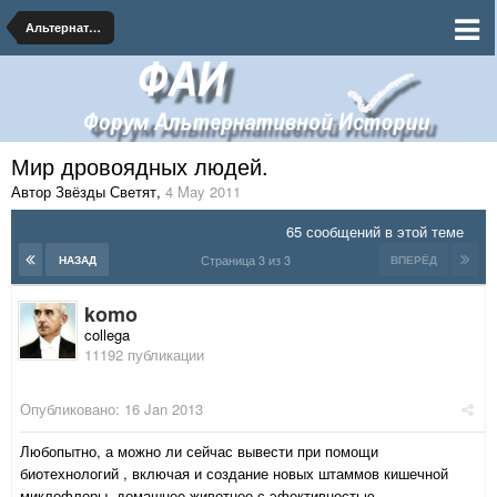
Альтернативная Биология
Мир дровоядных людей.
Автор Звёзды Светят
,
4 May 2011
65 сообщений в этой теме
Страница 3 из 3
НАЗАД
ВПЕРЁД
komo
collega
11192 публикации
Опубликовано:
16 Jan 2013
Любопытно, а можно ли сейчас вывести при помощи
биотехнологий , включая и создание новых штаммов кишечной
миклофлоры, домашнее животное с эфективностью