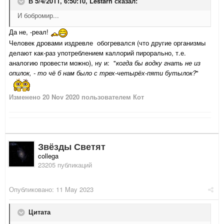
В 5/4/2011, 6:50:10,
Lestarh
сказал:
И бобромир...
Да не, -реал!
Человек дровами издревле обогревался (что другие организмы
делают как-раз употреблением каллорий пирорально, т.е.
аналогию провести можно), ну и: "
когда бы водку гнать не из
опилок, - то чё б нам было с трех-четырёх-пяти бутылок?
"
Изменено
20 Nov 2020
пользователем Кот
Звёзды Светят
collega
23205 публикаций
Опубликовано:
11 May 2023
Цитата