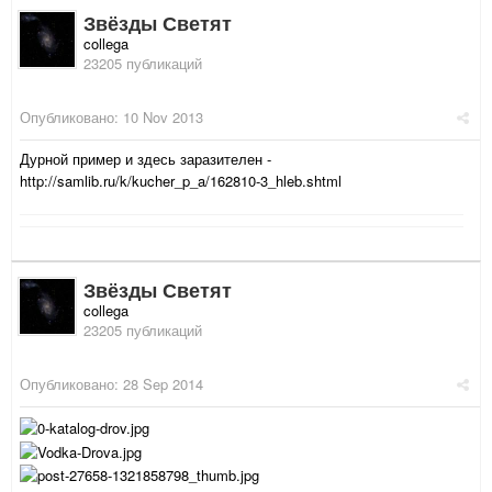
Звёзды Светят
collega
23205 публикаций
Опубликовано:
10 Nov 2013
Дурной пример и здесь заразителен -
http://samlib.ru/k/kucher_p_a/162810-3_hleb.shtml
Звёзды Светят
collega
23205 публикаций
Опубликовано:
28 Sep 2014