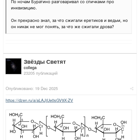
По ночам Буратино разговаривал со спичками про
инквизицию.
Он прекрасно знал, за что сжигали еретиков и ведьм, но
он никак не мог понять, за что же сжигали дрова?
Звёзды Светят
collega
23205 публикаций
Опубликовано:
19 Dec 2025
https://dzen.ru/a/aLAJjUe0sGV9X-ZV