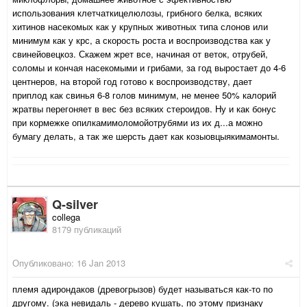
использования клетчаткицелюлозы, грибного белка, всяких
хитинов насекомых как у крупных животных типа слонов или
минимум как у крс, а скорость роста и воспроизводства как у
свинейовецкоз. Скажем жрет все, начиная от веток, отрубей,
соломы и кончая насекомыми и грибами, за год выростает до 4-6
центнеров, на второй год готово к воспроизводству, дает
приплод как свинья 6-8 голов минимум, не менее 50% калорий
жратвы перегоняет в вес без всяких стероидов. Ну и как бонус
при кормежке опилкамимоломойотрубями из их д...а можно
бумагу делать, а так же шерсть дает как козыовцыякимамонты.
Q-silver
collega
8179 публикаций
Опубликовано:
16 Jan 2013
племя адирондаков (древогрызов) будет называться как-то по
другому. (эка невидаль - дерево кушать, по этому признаку