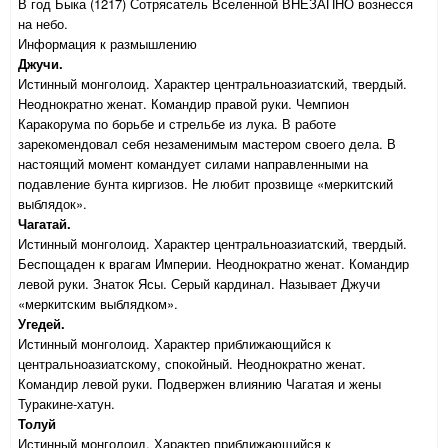
В год Быка (1217) Сотрясатель Вселенной ВНЕЗАПНО вознесся
на небо.
Информация к размышлению
Джучи.
Истинный монголоид. Характер центральноазиатский, твердый.
Неоднократно женат. Командир правой руки. Чемпион
Каракорума по борьбе и стрельбе из лука. В работе
зарекомендовал себя незаменимым мастером своего дела. В
настоящий момент командует силами направленными на
подавление бунта киргизов. Не любит прозвище «меркитский
выблядок».
Чагатай.
Истинный монголоид. Характер центральноазиатский, твердый.
Беспощаден к врагам Империи. Неоднократно женат. Командир
левой руки. Знаток Ясы. Серый кардинал. Называет Джучи
«меркитским выблядком».
Угедей.
Истинный монголоид. Характер приближающийся к
центральноазиатскому, спокойный. Неоднократно женат.
Командир левой руки. Подвержен влиянию Чагатая и жены
Туракине-хатун.
Толуй
Истинный монголоид. Характер приближающийся к