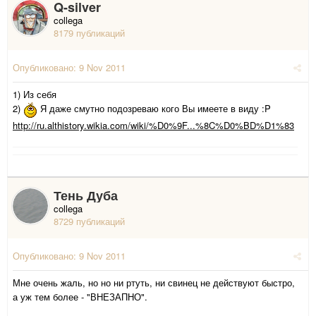
Q-silver
collega
8179 публикаций
Опубликовано:
9 Nov 2011
1) Из себя
2)
Я даже смутно подозреваю кого Вы имеете в виду :P
http://ru.althistory.wikia.com/wiki/%D0%9F...%8C%D0%BD%D1%83
Тень Дуба
collega
8729 публикаций
Опубликовано:
9 Nov 2011
Мне очень жаль, но но ни ртуть, ни свинец не действуют быстро,
а уж тем более - "ВНЕЗАПНО".