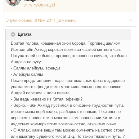
8179 публикаций
Опубликовано:
8 Nov 2011
(изменено)
Цитата
Бритая голова, крашенная хной борода. Торговец шелком
Исмаил ибн Ахмад коротал время за чашкой мятного чая.
Покупателей не было, торговец откровенно скучал, что было
Андрею на руку.
- Салям алейкум, эфенди
- Алейкум салям
После представления, пары протокольных фраз о здоровье
уважаемого эфенди и его многочисленных родственников,
Андрей перешел к цели визита.
- Вы ведь недавно из Китая, эфенди?
- Верно. - ибн Ахмад пустился в описание трудностей пути,
дороговизны верблюдов, разборок степняков. Постепенно
перешел к новостям о монгольском завоевании Китая и о
чудесных коммерческих возможностях, открытых оным.
- О Аллах, какие вещи там можно обменять на сотню стрел
или шматину сушеного мяса! Ц-ц. Но такой тяжелый путь. И