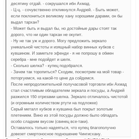
десятину отдай. - сокрушался ибн Ахмад.
- Ц-ц. - сочувственно откликнулся Андрей. - Быть может,
если поклониться великому хану хорошими дарами, он бы
выдал тархан?
- Может быть и выдал бы, но достойные дары стоят так
дорого, что ни один тархан не окупит.
- Ну не так уж и дорого. Могу предложить зеркало
уникальной чистоты и изящный набор винных кубков с
кувшином. И заметьте эфенди - я не попрошу в обмен
серебра - мне подойдет и шелк.
- Сколько шелка? - купец подобрался.
- Зачем так торопиться? Сходим, посмотрим на мой товар -
поторгуемся, на какой-то цене да сойдемся.
После непродолжительной получасовой торговли ибн Ахмад
стал счастливым обладателем зеркала и посуды, а Андрей
разжился 150 отрезами шелка. Зеркало отличалось чистотой
(и огромным количеством ртути на подложке)
Серый металл кубков и кувшина был покрыт золотым
плетением. Вино из этой посуды должно было обладать
особо сладким вкусом (свинец все-таки).
Оставалось только надеяться, что купец благополучно
довезет смертоносное подношение Чингисхану.