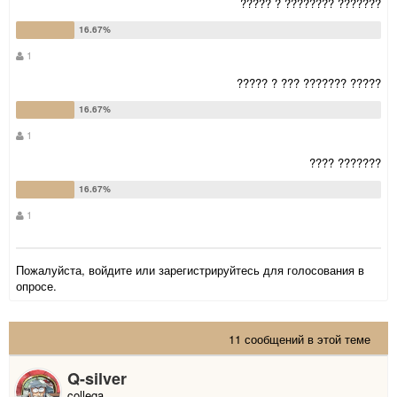
????? ? ???????? ???????
1
????? ? ??? ??????? ?????
1
???? ???????
1
Пожалуйста,
войдите
или
зарегистрируйтесь
для голосования в
опросе.
11 сообщений в этой теме
Q-silver
collega