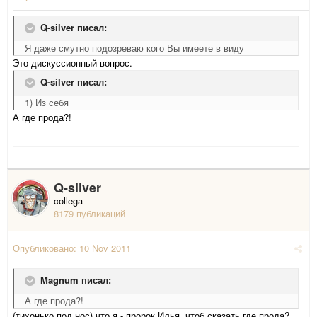
Q-silver писал:
Я даже смутно подозреваю кого Вы имеете в виду
Это дискуссионный вопрос.
Q-silver писал:
1) Из себя
А где прода?!
Q-silver
collega
8179 публикаций
Опубликовано:
10 Nov 2011
Magnum писал:
А где прода?!
(тихонько под нос) что я - пророк Илья, чтоб сказать где прода?