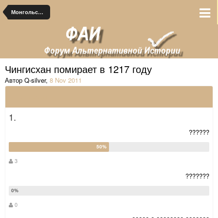
Монгольские альтернативы
Чингисхан помирает в 1217 году
Автор Q-silver
,
8 Nov 2011
6 голосов
1.
??????
3
???????
0