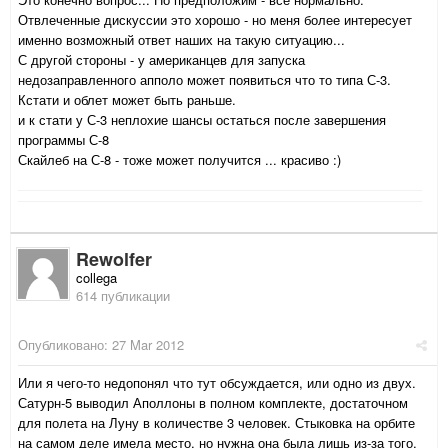
Отвлеченные дискуссии это хорошо - но меня более интересует
именно возможный ответ наших на такую ситуацию...
С другой стороны - у американцев для запуска
недозаправленного апполо может появиться что то типа С-3.
Кстати и облет может быть раньше.
и к стати у С-3 неплохие шансы остаться после завершения
программы С-8
Скайлеб на С-8 - тоже может получится ... красиво :)
Rewolfer
collega
614 публикации
Опубликовано:
27 Mar 2012
Или я чего-то недопонял что тут обсуждается, или одно из двух.
Сатурн-5 выводил Аполлоны в полном комплекте, достаточном
для полета на Луну в количестве 3 человек. Стыковка на орбите
на самом деле имела место, но нужна она была лишь из-за того,