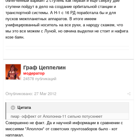
облегченный вариант 2 ступень как первая и еще сверху две
ступени пойдут в дело на создание орбитальной станции и
транспортной системы. А Н-1 с 16 РД поработала бы и для
пусков межпланетных аппаратов. В итоге имеем
унифицированный носитель на все руки, а народу скажем, что
мы это все можем с Луной, но овчина выделки не стоит и нафига
козе баян.
Граф Цеппелин
модератор
24578 публикаций
Опубликовано:
27 Mar 2012
Цитата
пиар -эффект от Аполонна-11 сильно потускнеет
Совершенно не факт. Да и научной информации в сравнении с
миссиями "Аполлон" от советских грунтозаборов было - кот
наплакал.