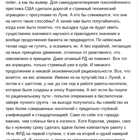
побег, а как бы вымер. Для самоудовлетворения поколебленного
престижа США сделали дорогой и стремный технический
атракцион с прогулками по Луне. А кто бы сомневался, что они
на нечто такое способны? А зачем нам было попугайничать,
когда козе было понятно, что высадка туда не будет иметь
существенно значимого научного и прикладного значения и
вообще продолжения банкета не предвидится. По небесным
телам надо не гулять, а осваивать их. А без кораблей, летающих
на иных принципах движения, отличных от реактивного, это
невозможно в принципе. Даже атомный РД не поможет. Все тот
же атракцион, только стремный уже в кубе. И никакого
продолжения и никакой экономической рациональности. Все, что
возится, на вес алмазов. Именно из-за пупугайства с Луной, а
потом и с шаттлом, у нас до сих пор в работе ракеты-носители,
которые были созданы в эпоху Королева. А вот если бы пошли
по рациональному пути - попытке опережения в беспилотном
заборе лунного грунта - на выходе получилось бы семейство из
трех более совершенных носителей с предельно глубокой
унификацией и стандартизацией. Само по себе это гораздо
важнее, чем собачьи бега в космосе. Хотя Королев, уверен, смог
бы к нужному сроку сделать вдвое более компактную ракету с
16-ю ЖРД на первой ступени, с 4-мя на второй и одной камерой
на третьей. И, конечно, с простым управлением качающимися