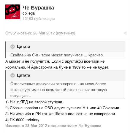
Че Бурашка
collega
12183 публикации
Опубликовано:
28 Mar 2012
(изменено)
Цитата
Скайлеб на С-8 - тоже может получится ... красиво
А может и не получится. Если с акустикой все-таки не
нормально. И Армстронга на Луне в 1969 то же не будет.
Цитата
Отвлеченные дискуссии это хорошо - но меня более
интересует именно возможный ответ наших на такую
ситуацию...
1) Н-1 с ЯРД на второй ступени.
2) Сборка корабля на ОЗО двумя пусками Н-1
или 40 Союзами.
3) Ни чего ибо в РИ тот же Шатлл полностью не копировали.
4) ПК-6000! :victory:
Изменено
28 Mar 2012
пользователем Че Бурашка