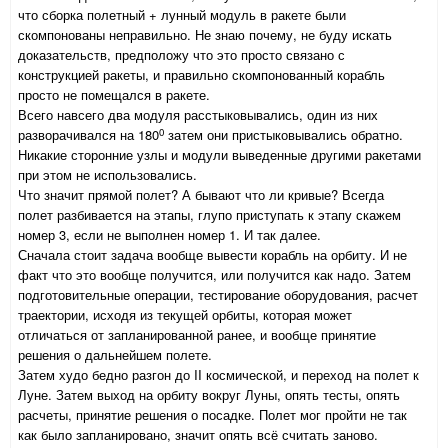
что сборка полетный + лунный модуль в ракете были
скомпонованы неправильно. Не знаю почему, не буду искать
доказательств, предположу что это просто связано с
конструкцией ракеты, и правильно скомпонованный корабль
просто не помещался в ракете.
Всего навсего два модуля расстыковывались, один из них
0
разворачивался на 180
затем они пристыковывались обратно.
Никакие сторонние узлы и модули выведенные другими ракетами
при этом не использовались.
Что значит прямой полет? А бывают что ли кривые? Всегда
полет разбивается на этапы, глупо приступать к этапу скажем
номер 3, если не выполнен номер 1. И так далее.
Сначала стоит задача вообще вывести корабль на орбиту. И не
факт что это вообще получится, или получится как надо. Затем
подготовительные операции, тестирование оборудования, расчет
траектории, исходя из текущей орбиты, которая может
отличаться от запланированной ранее, и вообще принятие
решения о дальнейшем полете.
Затем худо бедно разгон до II космической, и переход на полет к
Луне. Затем выход на орбиту вокруг Луны, опять тесты, опять
расчеты, принятие решения о посадке. Полет мог пройти не так
как было запланировано, значит опять всё считать заново.