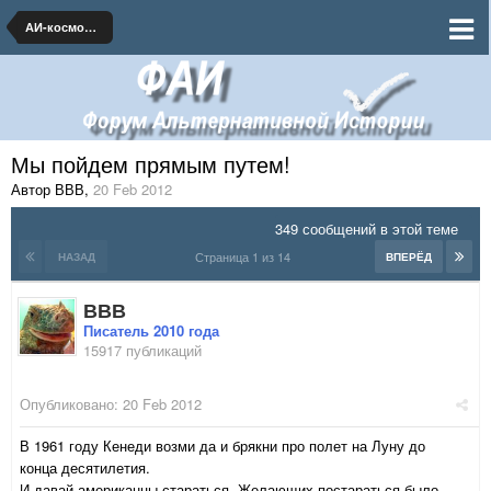
АИ-космонавтика и ракетная техника
Мы пойдем прямым путем!
Автор ВВВ
,
20 Feb 2012
349 сообщений в этой теме
Страница 1 из 14
НАЗАД
ВПЕРЁД
ВВВ
Писатель 2010 года
15917 публикаций
Опубликовано:
20 Feb 2012
В 1961 году Кенеди возми да и брякни про полет на Луну до
конца десятилетия.
И давай американцы стараться. Желающих постараться было