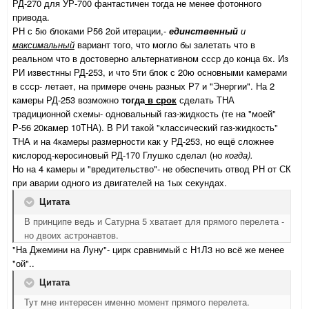
РД-270 для УР-700 фантастичен тогда не менее фотонного
привода.
РН с 5ю блоками Р56 2ой итерации,-
единственный
и
максимальный
вариант того, что могло бы залетать что в
реальном что в достоверно альтернативном ссср до конца 6х. Из
РИ известнны РД-253, и что 5ти блок с 20ю основными камерами
в ссср- летает, на примере очень разных Р7 и "Энергии". На 2
камеры РД-253 возможно
тогда
в срок
сделать ТНА
традиционной схемы- одновальный газ-жидкость (те на "моей"
Р-56 20камер 10ТНА). В РИ такой "классический газ-жидкость"
ТНА и на 4камеры размерности как у РД-253, но ещё сложнее
кислород-керосиновый РД-170 Глушко сделал (но
когда).
Но на 4 камеры и "вредительство"- не обеспечить отвод РН от СК
при аварии одного из двигателей на 1ых секундах.
Цитата
В принципе ведь и Сатурна 5 хватает для прямого перелета -
но двоих астронавтов.
"На Джемини на Луну"- цирк сравнимый с Н1Л3 но всё же менее
"ой"..
Цитата
Тут мне интересен именно момент прямого перелета.