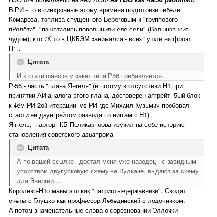
В РИ - то в синхронные этому времена подготовки гибели
Комарова, топлива спущенного Береговым и "группового
пРолёта"- "пошатались-поволынили-еле сели" (Волынов жив
чудом),
кто 7К то в ЦКБЭМ занимался,-
всех "ушли на фронт
Н1".
Цитата
И к стати шансов у ракет типа Р56 прибавляется.
Р-56,- часть "плана Янгеля" (и потому в отсутствии Н1 при
принятии АИ аналога этого плана, достоверен апгрейт- 5ый блок
к 4ём РИ 2ой итерации, vs РИ где Михаил Кузьмич пробовал
спасти её даунгрейтом разводя по нишам с Н1).
Янгель,- парторг КБ Поликарпоова изучил на себе историю
становления советского
авиа
прома
Цитата
А по вашей ссылке - достал меня уже народец - с завидным
упорством двупусковую схему на Вулкане, выдают за схему
для Энергии....
Королёво-Н1о маны это как "патриоты-державники". Сводят
счёты с Глушко как профессор Лебединский с лодочником.
А потом знаменательные слова о соревновании Эллочки