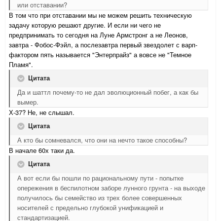
или отставании?
В том что при отставании мы не можем решить техническую
задачу которую решают другие. И если ни чего не
предпринимать то сегодня на Луне Армстронг а не Леонов,
завтра - Фобос-Фэйл, а послезавтра первый звездолет с варп-
фактором пять называется "Энтерпрайз" а вовсе не "Темное
Пламя".
Цитата
Да и шаттл почему-то не дал эволюционный побег, а как бы
вымер.
Х-37? Не, не слышал.
Цитата
А кто бы сомневался, что они на нечто такое способны?
В начале 60х таки да.
Цитата
А вот если бы пошли по рациональному пути - попытке
опережения в беспилотном заборе лунного грунта - на выходе
получилось бы семейство из трех более совершенных
носителей с предельно глубокой унификацией и
стандартизацией.