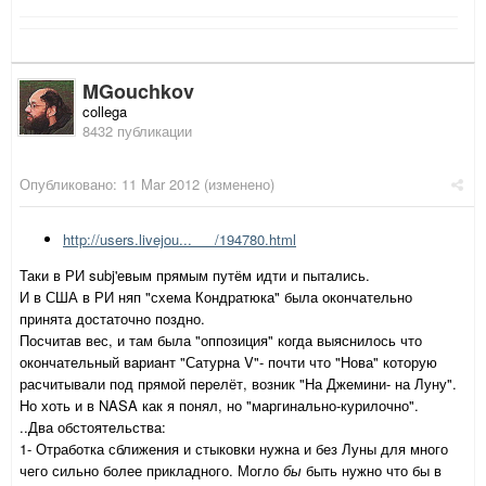
MGouchkov
collega
8432 публикации
Опубликовано:
11 Mar 2012
(изменено)
http://users.livejou...___/194780.html
Таки в РИ subj'евым прямым путём идти и пытались.
И в США в РИ няп "схема Кондратюка" была окончательно
принята достаточно поздно.
Посчитав вес, и там была "оппозиция" когда выяснилось что
окончательный вариант "Сатурна V"- почти что "Нова" которую
расчитывали под прямой перелёт, возник "На Джемини- на Луну".
Но хоть и в NASA как я понял, но "маргинально-курилочно".
..Два обстоятельства:
1- Отработка сближения и стыковки нужна и без Луны для много
чего сильно более прикладного. Могло
бы
быть нужно что бы в