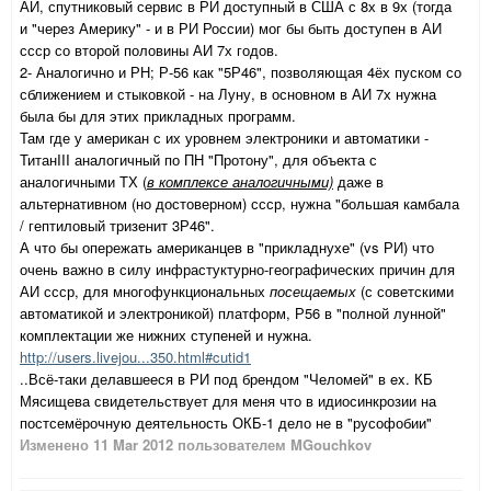
АИ, спутниковый сервис в РИ доступный в США с 8х в 9х (тогда
и "через Америку" - и в РИ России) мог бы быть доступен в АИ
ссср со второй половины АИ 7х годов.
2- Аналогично и РН; Р-56 как "5Р46", позволяющая 4ёх пуском со
сближением и стыковкой - на Луну, в основном в АИ 7х нужна
была бы для этих прикладных программ.
Там где у американ с их уровнем электроники и автоматики -
ТитанIII аналогичный по ПН "Протону", для объекта с
аналогичными ТХ (
в комплексе аналогичными)
даже в
альтернативном (но достоверном) ссср, нужна "большая камбала
/ гептиловый тризенит 3Р46".
А что бы опережать американцев в "прикладнухе" (vs РИ) что
очень важно в силу инфрастуктурно-географических причин для
АИ ссср, для многофункциональных
посещаемых
(с советскими
автоматикой и электроникой) платформ, Р56 в "полной лунной"
комплектации же нижних ступеней и нужна.
http://users.livejou...350.html#cutid1
..Всё-таки делавшееся в РИ под брендом "Челомей" в ex. КБ
Мясищева свидетельствует для меня что в идиосинкрозии на
постсемёрочную деятельность ОКБ-1 дело не в "русофобии"
Изменено
11 Mar 2012
пользователем MGouchkov