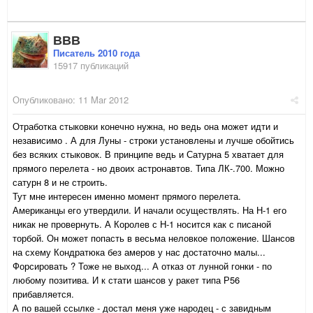
ВВВ
Писатель 2010 года
15917 публикаций
Опубликовано:
11 Mar 2012
Отработка стыковки конечно нужна, но ведь она может идти и
независимо . А для Луны - строки установлены и лучше обойтись
без всяких стыковок. В принципе ведь и Сатурна 5 хватает для
прямого перелета - но двоих астронавтов. Типа ЛК-.700. Можно
сатурн 8 и не строить.
Тут мне интересен именно момент прямого перелета.
Американцы его утвердили. И начали осуществлять. На Н-1 его
никак не провернуть. А Королев с Н-1 носится как с писаной
торбой. Он может попасть в весьма неловкое положение. Шансов
на схему Кондратюка без амеров у нас достаточно малы...
Форсировать ? Тоже не выход... А отказ от лунной гонки - по
любому позитива. И к стати шансов у ракет типа Р56
прибавляется.
А по вашей ссылке - достал меня уже народец - с завидным