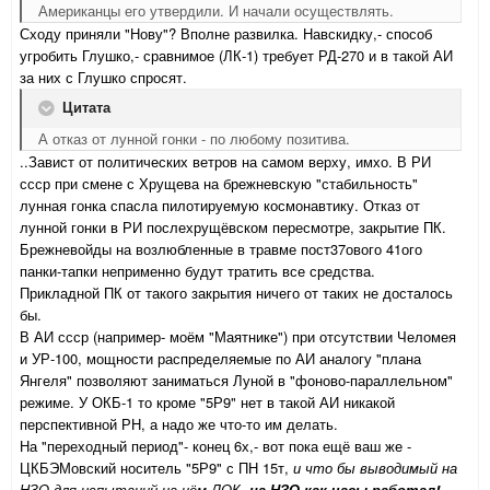
Американцы его утвердили. И начали осуществлять.
Сходу приняли "Нову"? Вполне развилка. Навскидку,- способ
угробить Глушко,- сравнимое (ЛК-1) требует РД-270 и в такой АИ
за них с Глушко спросят.
Цитата
А отказ от лунной гонки - по любому позитива.
..Завист от политических ветров на самом верху, имхо. В РИ
ссср при смене с Хрущева на брежневскую "стабильность"
лунная гонка спасла пилотируемую космонавтику. Отказ от
лунной гонки в РИ послехрущёвском пересмотре, закрытие ПК.
Брежневойды на возлюбленные в травме пост37ового 41ого
панки-тапки неприменно будут тратить все средства.
Прикладной ПК от такого закрытия ничего от таких не досталось
бы.
В АИ ссср (например- моём "Маятнике") при отсутствии Челомея
и УР-100, мощности распределяемые по АИ аналогу "плана
Янгеля" позволяют заниматься Луной в "фоново-параллельном"
режиме. У ОКБ-1 то кроме "5Р9" нет в такой АИ никакой
перспективной РН, а надо же что-то им делать.
На "переходный период"- конец 6х,- вот пока ещё ваш же -
ЦКБЭМовский носитель "5Р9" с ПН 15т,
и что бы выводимый на
НЗО для испытаний на нём ЛОК-
на НЗО как часы работал!