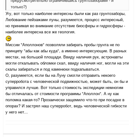
предусмотрительно ограничившись грунтозаборами - и
только?)
Угу, вот только наиболее интересны были как раз грунтозаборы,
Любование пейзажами луны, разумеется, процесс интересный,
но принимая во внимание отсутствие биосферы и гидросферы -
наиболее интересна все же геология.
Миссии "Аполлонов" позволяли забирать пробы грунта не по
принципу "абы как абы куда", а именно интересующие. В разных
местах, на большой площади. Ввиду наличия рук, астронавты
могли откалывать обломки скал, ввиду наличия ног, могли на эти
скалы забираться и под каменюки подкапываться.
О, разумеется, если бы на Луну смогли отправить некоего
суперробота с человеческой подвижностью, может быть, он бы и
управился лучше. Вот только стоимость экспедиции немногим
бы отличалась от стоимости программы "Аполлон". А ну как
поломка какая-то? Прозаически защемило что-то при посадке в
опорах? И застрял наш суперробот, ведь человеческой гибкости
у него нет...