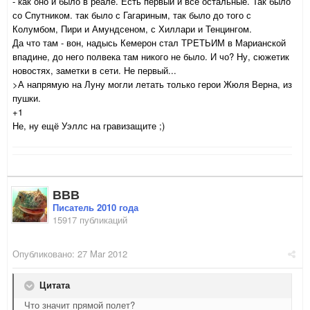
- как оно и было в реале. Есть первый и все остальные. Так было
со Спутником. так было с Гагариным, так было до того с
Колумбом, Пири и Амундсеном, с Хиллари и Тенцингом.
Да что там - вон, надысь Кемерон стал ТРЕТЬИМ в Марианской
впадине, до него полвека там никого не было. И чо? Ну, сюжетик
новостях, заметки в сети. Не первый...
>А напрямую на Луну могли летать только герои Жюля Верна, из
пушки.
+1
Не, ну ещё Уэллс на гравизащите ;)
ВВВ
Писатель 2010 года
15917 публикаций
Опубликовано:
27 Mar 2012
Цитата
Что значит прямой полет?