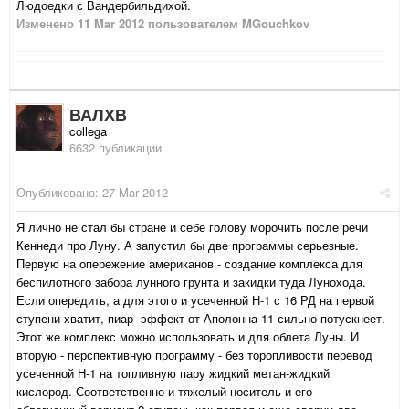
Людоедки с Вандербильдихой.
Изменено
11 Mar 2012
пользователем MGouchkov
ВАЛХВ
collega
6632 публикации
Опубликовано:
27 Mar 2012
Я лично не стал бы стране и себе голову морочить после речи
Кеннеди про Луну. А запустил бы две программы серьезные.
Первую на опережение американов - создание комплекса для
беспилотного забора лунного грунта и закидки туда Лунохода.
Если опередить, а для этого и усеченной Н-1 с 16 РД на первой
ступени хватит, пиар -эффект от Аполонна-11 сильно потускнеет.
Этот же комплекс можно использовать и для облета Луны. И
вторую - перспективную программу - без торопливости перевод
усеченной Н-1 на топливную пару жидкий метан-жидкий
кислород. Соответственно и тяжелый носитель и его