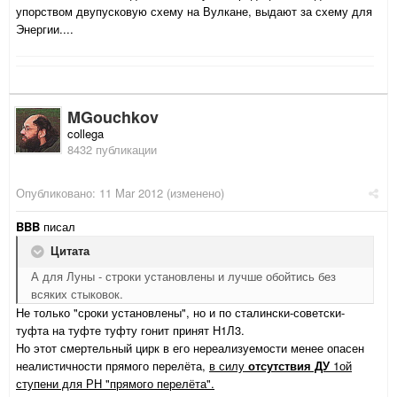
упорством двупусковую схему на Вулкане, выдают за схему для
Энергии....
MGouchkov
collega
8432 публикации
Опубликовано:
11 Mar 2012
(изменено)
BBB
писал
Цитата
А для Луны - строки установлены и лучше обойтись без
всяких стыковок.
Не только "сроки установлены", но и по сталински-советски-
туфта на туфте туфту гонит принят Н1Л3.
Но этот смертельный цирк в его нереализуемости менее опасен
неалистичности прямого перелёта,
в силу
отсутствия ДУ
1ой
ступени для РН "прямого перелёта".