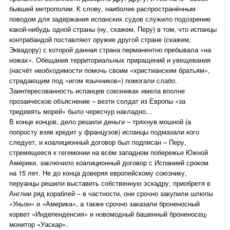
бывшей метрополии. К слову, наиболее распространённым
поводом для задержания испанских судов служило подозрение
какой-нибудь одной страны (ну, скажем, Перу) в том, что испанцы
контрабандой поставляют оружие другой стране (скажем,
Эквадору) с которой данная страна перманентно пребывала «на
ножах». Обещания территориальных приращений и увещевания
(насчёт необходимости помочь своим «христианским братьям»,
страдающим под «игом язычников») помогали слабо.
Заинтересованность испанцев союзниках имела вполне
прозаическое объяснение – везти солдат из Европы «за
тридевять морей» было чересчур накладно…
В конце концов, дело решили деньги – тряхнув мошной (а
попросту взяв кредит у французов) испанцы подмазали кого
следует, и коалиционный договор был подписан – Перу,
стремящееся к гегемонии на всём западном побережье Южной
Америки, заключило коалиционный договор с Испанией сроком
на 15 лет. Не до конца доверяя европейскому союзнику,
перуанцы решили выставить собственную эскадру, приобретя в
Англии ряд кораблей – в частности, они срочно закупили шлюпы
«Уньон» и «Америка», а также срочно заказали броненосный
корвет «Индепенденсия» и новомодный башенный броненосец-
монитор «Уаскар».