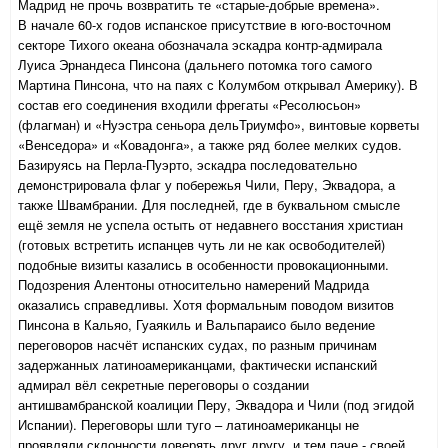
Мадрид не прочь возвратить те «старые-добрые времена».
В начале 60-х годов испанское присутствие в юго-восточном
секторе Тихого океана обозначала эскадра контр-адмирала
Луиса Эрнандеса Пинсона (дальнего потомка того самого
Мартина Пинсона, что на паях с Колумбом открывал Америку). В
состав его соединения входили фрегаты «Ресолюсьон»
(флагман) и «Нуэстра сеньора дельТриумфо», винтовые корветы
«Венседора» и «Ковадонга», а также ряд более мелких судов.
Базируясь на Перла-Пуэрто, эскадра последовательно
демонстрировала флаг у побережья Чили, Перу, Эквадора, а
также Швамбрании. Для последней, где в буквальном смысле
ещё земля не успела остыть от недавнего восстания христиан
(готовых встретить испанцев чуть ли не как освободителей)
подобные визиты казались в особенности провокационными.
Подозрения Алентоны относительно намерений Мадрида
оказались справедливы. Хотя формальным поводом визитов
Пинсона в Кальяо, Гуаякиль и Вальпараисо было ведение
переговоров насчёт испанских судах, по разным причинам
задержанных латиноамериканцами, фактически испанский
адмирал вёл секретные переговоры о создании
антишвамбранской коалиции Перу, Эквадора и Чили (под эгидой
Испании). Переговоры шли туго – латиноамериканцы не
проявляли склонности доверять друг другу, и тем паче - своей