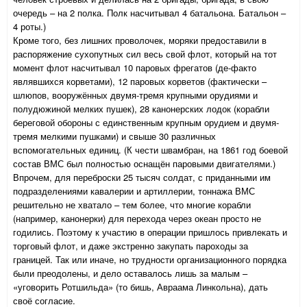
очередь – на 2 полка. Полк насчитывал 4 батальона. Батальон –
4 роты.)
Кроме того, без лишних проволочек, моряки предоставили в
распоряжение сухопутных сил весь свой флот, который на тот
момент флот насчитывал 10 паровых фрегатов (де-факто
являвшихся корветами), 12 паровых корветов (фактически –
шлюпов, вооружённых двумя-тремя крупными орудиями и
полудюжиной мелких пушек), 28 канонерских лодок (корабли
береговой обороны с единственным крупным орудием и двумя-
тремя мелкими пушками) и свыше 30 различных
вспомогательных единиц. (К чести швамбран, на 1861 год боевой
состав ВМС был полностью оснащён паровыми двигателями.)
Впрочем, для переброски 25 тысяч солдат, с приданными им
подразделениями кавалерии и артиллерии, тоннажа ВМС
решительно не хватало – тем более, что многие корабли
(например, канонерки) для перехода через океан просто не
годились. Поэтому к участию в операции пришлось привлекать и
торговый флот, и даже экстренно закупать пароходы за
границей. Так или иначе, но трудности организационного порядка
были преодолены, и дело оставалось лишь за малым –
«уговорить Ротшильда» (то бишь, Авраама Линкольна), дать
своё согласие.