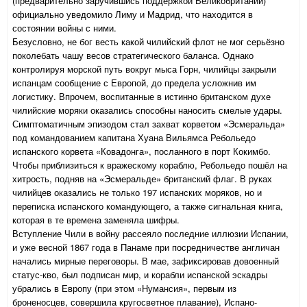
(предварительно заручившись поддержкой Великобритании)
официально уведомило Лиму и Мадрид, что находится в
состоянии войны с ними.
Безусловно, не бог весть какой чилийский флот не мог серьёзно
поколебать чашу весов стратегического баланса. Однако
контролируя морской путь вокруг мыса Горн, чилийцы закрыли
испанцам сообщение с Европой, до предела усложнив им
логистику. Впрочем, воспитанные в истинно британском духе
чилийские моряки оказались способны наносить смелые удары.
Симптоматичным эпизодом стал захват корветом «Эсмеральда»
под командованием капитана Хуана Вильямса Ребольедо
испанского корвета «Ковадонга», посланного в порт Кокимбо.
Чтобы приблизиться к вражескому кораблю, Ребольедо пошёл на
хитрость, подняв на «Эсмеральде» британский флаг. В руках
чилийцев оказались не только 197 испанских моряков, но и
переписка испанского командующего, а также сигнальная книга,
которая в те времена заменяла шифры.
Вступление Чили в войну рассеяло последние иллюзии Испании,
и уже весной 1867 года в Панаме при посредничестве англичан
начались мирные переговоры. В мае, зафиксировав довоенный
статус-кво, был подписан мир, и корабли испанской эскадры
убрались в Европу (при этом «Нумансия», первым из
броненосцев, совершила кругосветное плавание), Испано-