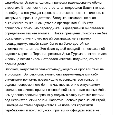
швамбраны. Встреча, однако, принесла разочарование обеим
сторонам. В частности, гость остался недоволен Вашингтоном,
не найдя на его улицах коров, а в его окрестностях – слонов, к
которым он привык с детства. Владыка швамбран не знал
английского языка, и общаться с президентом США ему
пришлось с помощью переводчика. В довершении он оказался
определённо темнее мулата… Позже президент Линкольн не без
сожаления отметит, что новый Батаратха, не в пример
предыдущему, лишён каких бы то ни было достойных
упоминания талантов. Это было сущей правдой - к несказанной
радости маршала Теранги преемник Арьи Пурама в пекло не лез
и вообще всеми силами старался избегать подвигов, отчего и
прожил долго.
Впрочем, недостатки главнокомандующего не бросали тени на
его солдат. Вопреки опасениям, они зарекомендовали себя
отменными вояками, превосходно освоившим все тонкости
ведения современного боя – в частности, они с энтузиазмом
взялись осваивать приёмы окопной войны, а после первых боёв
немедленно бросили привычку ходить в атаку густыми цепями
под неприятельским огнём. Напротив - освоив рассыпной строй,
швамбраны стали передвигаться на поле боя короткими
перебежками и по-пластунски, причём их офицеры вовсе не