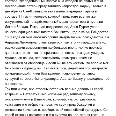
состава, экспедиционный корпус был отведён на отдых в тыл.
Восполнение потерь представляло непростую задачу. Только в
декабре из Сан-Франциско выступила очередная партия в
составе 11 тысяч человек, которой предстоял всё тот же
изнурительный четырёхмесячный марш через горы и пустыни
Дикого Запада. Пока шло подкрепление, Арья Пурам успел
нанести официальный визит в Вашингтон, где в канун Рождества
1862 года он был любезно принят американским президентом. На
Авраама Линкольна (отличавшегося, как это ни парадоксально,
расистскими воззрениями) наибольшее впечатление произвёл
цвет кожи гостя – как он признавался потом, «ожидая увидеть
мулата, он нашёл, что повелитель швамбран ничем не
отличается от европейца и если бы не его костюм, то вполне мог
бы сойти за француза». Как оказалось, дедом нового Батаратхи
по материнской линии был католик, наполовину испанец,
супругой которого была ирландка. Аватар Вишну унаследовал её
внешность.
Так или иначе, обе стороны остались весьма довольны своей
встречей – Батаратха был искренне рад тёплому приёму,
оказанному ему в Вашингоне, который, как он признался,
«заставил его отбросить прежние свои предубеждения в
отношении христиан и, вообще, всей европейской культуры». Со
своей стороны президент и его супруга нашли, что их гость не