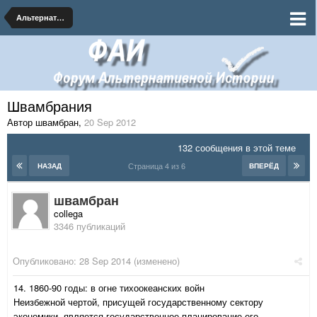
Альтернативная География
Швамбрания
Автор швамбран
,
20 Sep 2012
132 сообщения в этой теме
Страница 4 из 6
НАЗАД
ВПЕРЁД
швамбран
collega
3346 публикаций
Опубликовано:
28 Sep 2014
(изменено)
14. 1860-90 годы: в огне тихоокеанских войн
Неизбежной чертой, присущей государственному сектору
экономики, является государственное планирование его