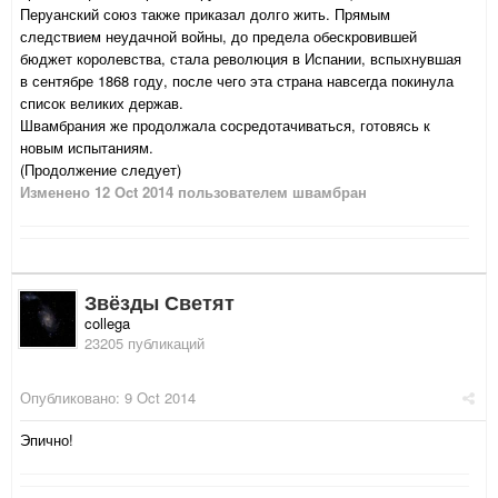
Перуанский союз также приказал долго жить. Прямым
следствием неудачной войны, до предела обескровившей
бюджет королевства, стала революция в Испании, вспыхнувшая
в сентябре 1868 году, после чего эта страна навсегда покинула
список великих держав.
Швамбрания же продолжала сосредотачиваться, готовясь к
новым испытаниям.
(Продолжение следует)
Изменено
12 Oct 2014
пользователем швамбран
Звёзды Светят
collega
23205 публикаций
Опубликовано:
9 Oct 2014
Эпично!