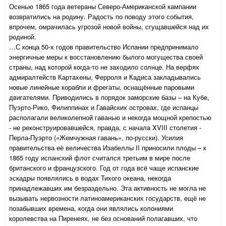
Осенью 1865 года ветераны Северо-Американской кампании
возвратились на родину. Радость по поводу этого события,
впрочем, омрачилась угрозой новой войны, сгущавшейся над их
родиной.
…С конца 50-х годов правительство Испании предпринимало
энергичные меры к восстановлению былого могущества своей
страны, над которой когда-то не заходило солнце. На верфях
адмиралтейств Картахены, Ферроля и Кадиса закладывались
новые линейные корабли и фрегаты, оснащённые паровыми
двигателями. Приводились в порядок заморские базы – на Кубе,
Пуэрто-Рико, Филиппинах и Гавайских островах, где испанцы
располагали великолепной гаванью и некогда мощной крепостью
- не реконструировавшейся, правда, с начала XVIII столетия -
Перла-Пуэрто («Жемчужная гавань», по-русски). Усилия
правительства её величества Изабеллы II
приносили плоды – к
1865 году испанский флот считался третьим в мире после
британского и французского. Год от года всё чаще испанские
эскадры появлялись в водах Тихого океана, некогда
принадлежавших им безраздельно. Эта активность не могла не
вызывать нервозности латиноамериканских государств, ещё не
позабывших времена, когда они являлись колониями
королевства на Пиренеях, не без оснований полагавших, что