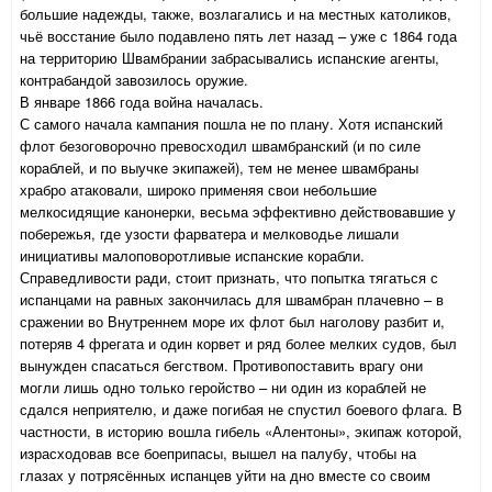
большие надежды, также, возлагались и на местных католиков,
чьё восстание было подавлено пять лет назад – уже с 1864 года
на территорию Швамбрании забрасывались испанские агенты,
контрабандой завозилось оружие.
В январе 1866 года война началась.
С самого начала кампания пошла не по плану. Хотя испанский
флот безоговорочно превосходил швамбранский (и по силе
кораблей, и по выучке экипажей), тем не менее швамбраны
храбро атаковали, широко применяя свои небольшие
мелкосидящие канонерки, весьма эффективно действовавшие у
побережья, где узости фарватера и мелководье лишали
инициативы малоповоротливые испанские корабли.
Справедливости ради, стоит признать, что попытка тягаться с
испанцами на равных закончилась для швамбран плачевно – в
сражении во Внутреннем море их флот был наголову разбит и,
потеряв 4 фрегата и один корвет и ряд более мелких судов, был
вынужден спасаться бегством. Противопоставить врагу они
могли лишь одно только геройство – ни один из кораблей не
сдался неприятелю, и даже погибая не спустил боевого флага. В
частности, в историю вошла гибель «Алентоны», экипаж которой,
израсходовав все боеприпасы, вышел на палубу, чтобы на
глазах у потрясённых испанцев уйти на дно вместе со своим