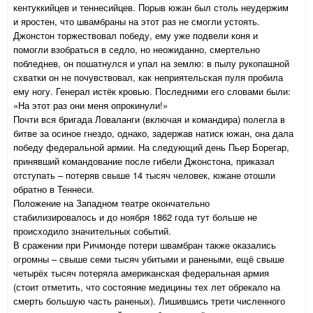
кентуккийцев и теннесийцев. Порыв южан был столь неудержим
и яростен, что швамбраны на этот раз не смогли устоять.
Джонстон торжествовал победу, ему уже подвели коня и
помогли взобраться в седло, но неожиданно, смертельно
побледнев, он пошатнулся и упал на землю: в пылу рукопашной
схватки он не почувствовал, как неприятельская пуля пробила
ему ногу. Генерал истёк кровью. Последними его словами были:
«На этот раз они меня опрокинули!»
Почти вся бригада Ловаланги (включая и командира) полегла в
битве за осиное гнездо, однако, задержав натиск южан, она дала
победу федеральной армии. На следующий день Пьер Борегар,
принявший командование после гибели Джонстона, приказал
отступать – потеряв свыше 14 тысяч человек, южане отошли
обратно в Теннеси.
Положение на Западном театре окончательно
стабилизировалось и до ноября 1862 года тут больше не
происходило значительных событий.
В сражении при Ричмонде потери швамбран также оказались
огромны – свыше семи тысяч убитыми и ранеными, ещё свыше
четырёх тысяч потеряла американская федеральная армия
(стоит отметить, что состояние медицины тех лет обрекало на
смерть большую часть раненых). Лишившись трети численного