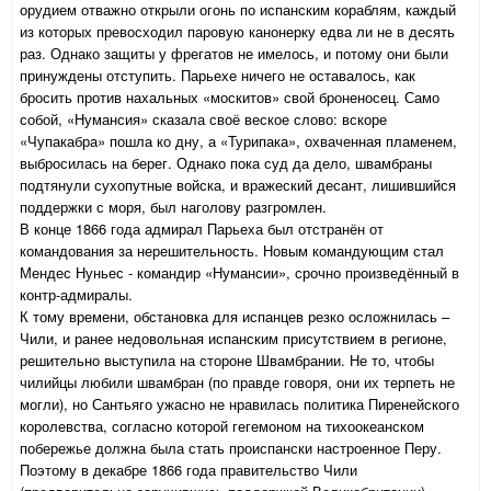
орудием отважно открыли огонь по испанским кораблям, каждый
из которых превосходил паровую канонерку едва ли не в десять
раз. Однако защиты у фрегатов не имелось, и потому они были
принуждены отступить. Парьехе ничего не оставалось, как
бросить против нахальных «москитов» свой броненосец. Само
собой, «Нумансия» сказала своё веское слово: вскоре
«Чупакабра» пошла ко дну, а «Турипака», охваченная пламенем,
выбросилась на берег. Однако пока суд да дело, швамбраны
подтянули сухопутные войска, и вражеский десант, лишившийся
поддержки с моря, был наголову разгромлен.
В конце 1866 года адмирал Парьеха был отстранён от
командования за нерешительность. Новым командующим стал
Мендес Нуньес - командир «Нумансии», срочно произведённый в
контр-адмиралы.
К тому времени, обстановка для испанцев резко осложнилась –
Чили, и ранее недовольная испанским присутствием в регионе,
решительно выступила на стороне Швамбрании. Не то, чтобы
чилийцы любили швамбран (по правде говоря, они их терпеть не
могли), но Сантьяго ужасно не нравилась политика Пиренейского
королевства, согласно которой гегемоном на тихоокеанском
побережье должна была стать происпански настроенное Перу.
Поэтому в декабре 1866 года правительство Чили