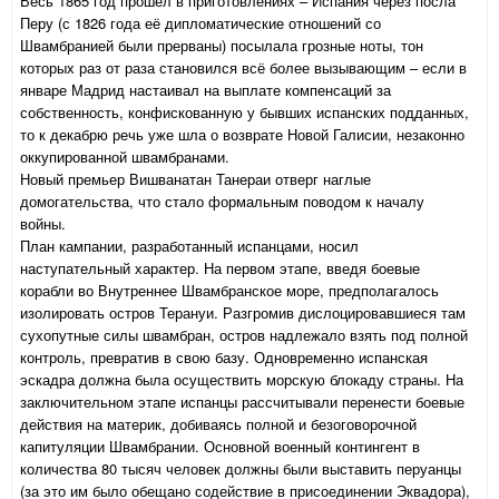
Весь 1865 год прошёл в приготовлениях – Испания через посла
Перу (с 1826 года её дипломатические отношений со
Швамбранией были прерваны) посылала грозные ноты, тон
которых раз от раза становился всё более вызывающим – если в
январе Мадрид настаивал на выплате компенсаций за
собственность, конфискованную у бывших испанских подданных,
то к декабрю речь уже шла о возврате Новой Галисии, незаконно
оккупированной швамбранами.
Новый премьер Вишванатан Танераи отверг наглые
домогательства, что стало формальным поводом к началу
войны.
План кампании, разработанный испанцами, носил
наступательный характер. На первом этапе, введя боевые
корабли во Внутреннее Швамбранское море, предполагалось
изолировать остров Терануи. Разгромив дислоцировавшиеся там
сухопутные силы швамбран, остров надлежало взять под полной
контроль, превратив в свою базу. Одновременно испанская
эскадра должна была осуществить морскую блокаду страны. На
заключительном этапе испанцы рассчитывали перенести боевые
действия на материк, добиваясь полной и безоговорочной
капитуляции Швамбрании. Основной военный контингент в
количества 80 тысяч человек должны были выставить перуанцы
(за это им было обещано содействие в присоединении Эквадора),