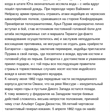
когда в штате Юта окончательно иссякла вода – с неба вдруг
пошёл проливной дождь. При переходе через Вайоминг и
Небраску армии пришлось отражать атаки индейцев из черокских
кавалерийских полков, сражавшихся на стороне Конфедерации.
Пренебрегая телохранителями, Арья Пурам неоднократно лично
вступал в бой, став источником постоянной головной боли для
штаба экспедиционных сил и маршала Теранги (де-факто
командование осуществлялось им) и заслужив неподдельное
восхищение противника, не могущего не отдать дань храбрости
Батаратхи – однажды, заключив перемирие, индейцы пригласили
Пурама в свой лагерь, где посвятили в вожди, вручив костюм и
головной убор из перьев. Батаратха с достоинством и уважением
принял подарок, и с той поры все последующие правители
страны в торжественных случаях носят костюм индейского
вождя в качестве парадного мундира.
К началу июня 1862 года передовые части экспедиционного
корпуса достигли Омахи, что на реке Миссури – изнурительный
марш через горы и пустыни Дикого Запада остался позади.
К тому моменту у федералов на Западном театре боевых
действий сложилось весьма непростое положение, причиной
чему стал Альберт Сидни Джонстон, 59-летний чертовски
талантливый генерал-южанин. 5 апреля 1862 года он нанёс