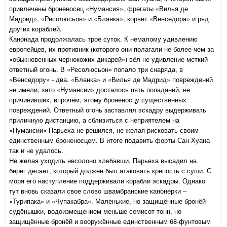
привлечены броненосец «Нумансия», фрегаты «Вилья де
Мадрид», «Ресолюсьон» и «Бланка», корвет «Венседора» и ряд
других кораблей.
Канонада продолжалась трое суток. К немалому удивлению
европейцев, их противник (которого они полагали не более чем за
«обыкновенных чернокожих дикарей») вёл не удивление меткий
ответный огонь. В «Ресолюсьон» попало три снаряда, в
«Венседору» - два. «Бланка» и «Вилья де Мадрид» повреждений
не имели, зато «Нумансии» досталось пять попаданий, не
причинивших, впрочем, этому броненосцу существенных
повреждений. Ответный огонь заставлял эскадру выдерживать
приличную дистанцию, а сблизиться с неприятелем на
«Нумансии» Парьеха не решился, не желая рисковать своим
единственным броненосцем. В итоге подавить форты Сан-Хуана
так и не удалось.
Не желая уходить несолоно хлебавши, Парьеха высадил на
берег десант, который должен был атаковать крепость с суши. С
моря его наступление поддерживали корабли эскадры. Однако
тут вновь сказали свое слово швамбранские канонерки –
«Турипака» и «Чупакабра». Маленькие, но защищённые бронёй
судёнышки, водоизмещением меньше семисот тонн, но
защищённые бронёй и вооружённые единственным 68-фунтовым