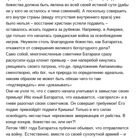
божества должна быть явлена во всей своей истиной сути (дабы
ни у кого не осталось и тени сомнений). А поскольку совершить
его внутри страны (ввиду отсутствия внутреннего врага) уже
было нельзя – восстание христиан успели подавить –
оставалось искать подвига за рубежом. Например, в Америке,
где только что началась гражданская война за освобождение
негров. Неужели столь благородное божество, как Батаратха,
откажется от совершения великого богоугодного дела?
Само собой, многочисленные советники Батарахи сразу
раскусили куда клонит премьер – они наперебой кинулись
увещевать своего патрона, что-де, предложение Ампанихивы
смехотворно, ибо бог, чья природа по определению идеальна,
никоим образом не может быть обязан чего-то там
«подтверждать» или «доказывать»
Они не учли то, что с самого начала учитывал в замыслах своих
премьер! Ибо юный Батаратха, что называется, «загорелся» и в
гневе разогнал своих советчиков. Он совершит требуемое! Его
подвиг превзойдёт подвиги Кришны! Только в его силах
освободить несчастных чернокожих американцев от рабства. В
конце концов, божество он, или нет?!
Летом 1861 года Батаратха публично объявил, что отправляется
на войну. Естественно, вместе со своей сухопутной армией – и