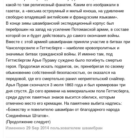
какой-то там религиозный фанатик. Каким его изображали в
газетах, а «весьма остроумный и милый юноша, на удивление
свободно владевший английским и французским языками».
В конце зимы швамбранский экспедиционный корпус был
переброшен на запад на усиление Потомакской армии, в составе
которой он и будет действовать до самого окончания войны.
Вместе с этой армией швамбранам приняли участие в битвах при
Чанселорсвиле и Геттисберге – наиболее кровопролитных и
значимых битвах гражданской войны. И именно там, под
Геттисбергом Арье Пураму суждено было погибнуть смертью
героя. Продолжая искать подвигов, он, пренебрегая по своему
обыкновению собственной безопасностью, он оказался на
передовой, где его смертельно ранил неприятельский снайпер.
Арья Пурам скончался 3 июля 1863 года и был кремирован три
дня спустя. До сего времени на мемориальном поле Геттисберга,
среди других памятных знаков высится обелиск, которым
отмечено место его кремации. На памятнике выбита надпись:
«Божеству и повелителю швамбран от благодарного народа
Соединённых Штатов».
(Продолжение следует)
Изменено
29 Sep 2014
пользователем швамбран