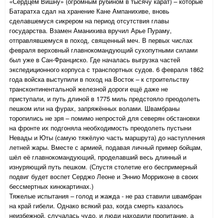
«Сердцем Вишну» (огромным рубином в тысячу карат) – которые
Батаратха сдал на хранение Кане Ампанихиве, вновь
сделавшемуся сикрером на период отсутствия главы
государства. Взамен Аманихива вручил Арье Пураму,
отправлявшемуся в поход, священный меч. В первых числах
февраля верховный главнокомандующий сухопутными силами
был уже в Сан-Франциско. Где началась выгрузка частей
экспедиционного корпуса с транспортных судов. 6 февраля 1862
года войска выступили в поход на Восток – к строительству
трансконтинентальной железной дороги ещё даже не
приступали, и путь длиной в 1775 миль предстояло преодолеть
пешком или на фурах, запряжённых волами. Швамбраны
торопились не зря – помимо непростой для северян обстановки
на фронте их подгоняла необходимость преодолеть пустыни
Невады и Юты (самую тяжёлую часть маршрута) до наступления
летней жары. Вместе с армией, подавая личный пример бойцам,
шёл её главнокомандующий, проделавший весь длинный и
изнуряющий путь пешком. (Спустя столетие его беспримерный
подвиг будет воспет Серджо Леоне и Эннио Морриконе в своих
бессмертных кинокартинах.)
Тяжелые испытания – голод и жажда - не раз ставили швамбран
на край гибели. Однако всякий раз, когда смерть казалось
неизбежной, случалась чудо, и люди находили пропитание, а