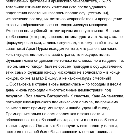
религиозных деятелей и армейского генералитета, - было
тотальное изгнание всех христиан (что после удачного
подавления восстания казалось вполне осуществимым),
искоренение последних остатков «европейства» и превращение
страны в образцовую военно-теократическую монархию.
Умеренно-полицейский тоталитаризм их не устраивал. В своих
требованиях (которые, впрочем, по молодости лет Батаратха не
формулировал сам, а лишь озвучивал, что ему нашёптывали
советники) Арья Пурам исходил из того, что раз он, согласно
конституции, является главой страны, то и осуществлять
функции главы он должен не только на словах, но и на деле. То,
что он, мягко говоря, был не совсем пригоден к осуществлению
этих самых функций юношу нисколько не волновало – в конце
концов, он же аватар Вишну, а не какой-нибудь смертный!
…Обстановка в стране вновь накалилась – по городам и весям
день и ночь проходили многотысячные демонстрации под
лозунгом «Вся власть Батаратхе!» К счастью, Кане Ампанихива,
патриарх швамбранского политического олимпа, по-прежнему
занимал пост премьер-министра и нашёл удачный выход.
Премьер нисколько не сомневался как в законности и
обоснованности требований аватара, так и в его способности
творить чудеса. Однако чтобы получить всю полноту власти,
претендент на неё был обязан совершить подвиг: природа