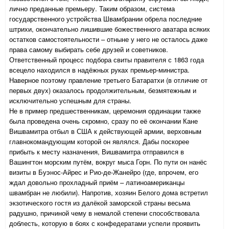
лично преданные премьеру. Таким образом, система
государственного устройства Швамбрании обрела последние
штрихи, окончательно лишившие божественного аватара всяких
остатков самостоятельности – отныне у него не осталось даже
права самому выбирать себе друзей и советников.
Ответственный процесс подбора свиты правителя с 1863 года
всецело находился в надёжных руках премьер-министра.
Наверное поэтому правление третьего Батаратхи (в отличие от
первых двух) оказалось продолжительным, безмятежным и
исключительно успешным для страны.
Не в пример предшественникам, церемония ординации также
была проведена очень скромно, сразу по её окончании Кане
Вишвамитра отбыл в США к действующей армии, верховным
главнокомандующим которой он являлся. Дабы поскорее
прибыть к месту назначения, Вишвамитра отправился в
Вашингтон морским путём, вокруг мыса Горн. По пути он нанёс
визиты в Буэнос-Айрес и Рио-де-Жанейро (где, впрочем, его
ждал довольно прохладный приём – латиноамериканцы
швамбран не любили). Напротив, хозяин Белого дома встретил
экзотического гостя из далёкой заморской страны весьма
радушно, причиной чему в немалой степени способствовала
доблесть, которую в боях с конфедератами успели проявить