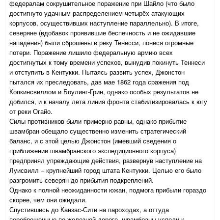
федералам сокрушительное поражение при Шайло (что было
достигнуто удачным распределением четырёх атакующих
корпусов, осуществивших наступление параллельно). В итоге,
северяне (вдобавок проявившие беспечность и не ожидавшие
нападения) были сброшены в реку Тенесси, понеся огромные
потери. Поражение лишило федеральную армию всех
достигнутых к тому времени успехов, вынудив покинуть Теннеси
и отступить в Кентукки. Пытаясь развить успех, Джонстон
пытался их преследовать, дав мае 1862 года сражения под
Копкинсвиллом и Боулинг-Грин, однако особых результатов не
добился, и к началу лета линия фронта стабилизировалась к югу
от реки Огайо.
Силы противников были примерно равны, однако прибытие
швамбран обещало существенно изменить стратегический
баланс, и с этой целью Джонстон (имевший сведения о
приближении швамбранского экспедиционного корпуса)
предпринял упреждающие действия, развернув наступление на
Луисвилл – крупнейший город штата Кентукки. Целью его было
разгромить северян до прибытия подкреплений.
Однако к полной неожиданности южан, подмога прибыли гораздо
скорее, чем они ожидали.
Спустившись до Канзас-Сити на пароходах, а оттуда
переброшенные по железной дороге, швамбраны успели к