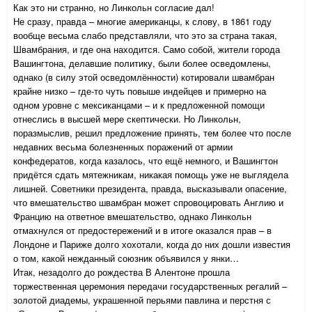
Как это ни странно, но Линкольн согласие дал!
Не сразу, правда – многие американцы, к слову, в 1861 году
вообще весьма слабо представляли, что это за страна такая,
Швамбрания, и где она находится. Само собой, жители города
Вашингтона, делавшие политику, были более осведомлены,
однако (в силу этой осведомлённости) котировали швамбран
крайне низко – где-то чуть повыше индейцев и примерно на
одном уровне с мексиканцами – и к предложенной помощи
отнеслись в высшей мере скептически. Но Линкольн,
поразмыслив, решил предложение принять, тем более что после
недавних весьма болезненных поражений от армии
конфедератов, когда казалось, что ещё немного, и Вашингтон
придётся сдать мятежникам, никакая помощь уже не выглядела
лишней. Советники президента, правда, высказывали опасение,
что вмешательство швамбран может спровоцировать Англию и
Францию на ответное вмешательство, однако Линкольн
отмахнулся от предостережений и в итоге оказался прав – в
Лондоне и Париже долго хохотали, когда до них дошли известия
о том, какой нежданный союзник объявился у янки…
Итак, незадолго до рождества В Алентоне прошла
торжественная церемония передачи государственных регалий –
золотой диадемы, украшенной перьями павлина и перстня с