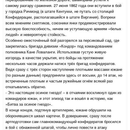
самому разгару сражения. 27 июня 1862 года они вступили в бой
у городка Ричмонд (в штате Кентукки, не путать со столицей
Конфедерации, располагавшейся в штате Виргиния). Вопреки
всем мнениям скептиков, союзники янки продемонстрировали
высокую боеспособность, ничем не уступающую армиям «белых
людей» и невероятную стойкость.
Особенно ожесточённый бой разгорелся за персиковый сад, где
закрепилась бригада дивизии «Кондор» под командованием
полковника Кане Ловаланги. Использовав густую живую
изгородь в качестве укрытия, его бойцы на протяжении
нескольких часов держали натиск трёх бригад конфедератов.
Ведя сразу с трёх сторон наступление плотными массами южане
(по разным данным) предприняли здесь от восьми, до 14 атак, но
встреченные плотным и частым ружейным огнём всякий раз
откатывались обратно.
- Это настоящее осиное гнездо! – в отчаянии воскликнул один из
командиров южан, и этот эпизод так и вошёл в историю, как
«Битва за осиное гнездо».
В конце концов, подтянув артиллерию, южане обрушили на
оборонявшихся шквал картечи. В довершении, сразу после
артподготовки сам главнокомандующий конфедератов бросился
в бой с обнаженной шпагой, чтобы лично повести в атаку