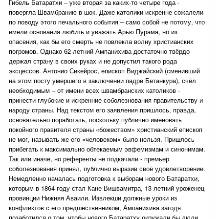
Гибель Батаратхи – уже вторая за каких-то четыре года -
повергла Швамбранию в шок. Даже католики искренне сожалели
по поводу этого печального события – само собой не потому, что
имели основания любить и уважать Арью Пурама, но из
опасения, как бы его смерть не повлекла волну христианских
погромов. Однако 62-летний Ампанихива достаточно твёрдо
держал страну в своих руках и не допустил такого рода
эксцессов. Антонио Сикейрос, епископ Виджайский (сменивший
на этом посту умершего в заключении падре Бетанкура), счёл
необходимым – от имени всех швамбранских католиков -
принести глубокие и искренние соболезнования правительству и
народу страны. Над текстом его заявления пришлось, правда,
основательно поработать, поскольку публично именовать
покойного правителя страны «божеством» христианский епископ
не мог, называть же его «человеком» было нельзя. Пришлось
прибегать к максимально обтекаемым эвфемизмам и синонимам.
Так или иначе, но референты не подкачали - премьер
соболезнования принял, публично выразив своё удовлетворение.
Немедленно началась подготовка к выборам нового Батаратхи,
которым в 1864 году стал Кане Вишвамитра, 13-летний уроженец
провинции Нижняя Аваили. Извлекши должные уроки из
конфликтов с его предшественником, Ампанихива загодя
позаботился о том, чтобы нового Батаратху окружали бы люди,