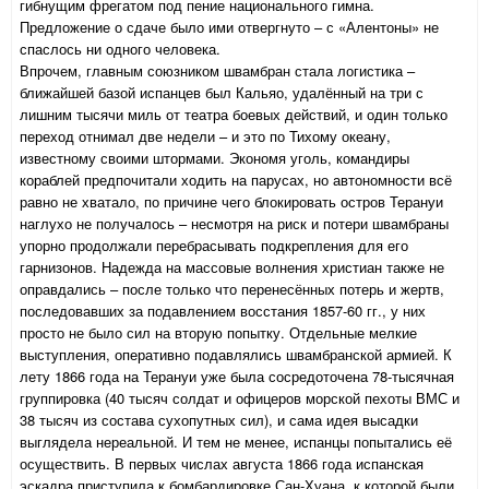
гибнущим фрегатом под пение национального гимна.
Предложение о сдаче было ими отвергнуто – с «Алентоны» не
спаслось ни одного человека.
Впрочем, главным союзником швамбран стала логистика –
ближайшей базой испанцев был Кальяо, удалённый на три с
лишним тысячи миль от театра боевых действий, и один только
переход отнимал две недели – и это по Тихому океану,
известному своими штормами. Экономя уголь, командиры
кораблей предпочитали ходить на парусах, но автономности всё
равно не хватало, по причине чего блокировать остров Терануи
наглухо не получалось – несмотря на риск и потери швамбраны
упорно продолжали перебрасывать подкрепления для его
гарнизонов. Надежда на массовые волнения христиан также не
оправдались – после только что перенесённых потерь и жертв,
последовавших за подавлением восстания 1857-60 гг., у них
просто не было сил на вторую попытку. Отдельные мелкие
выступления, оперативно подавлялись швамбранской армией. К
лету 1866 года на Терануи уже была сосредоточена 78-тысячная
группировка (40 тысяч солдат и офицеров морской пехоты ВМС и
38 тысяч из состава сухопутных сил), и сама идея высадки
выглядела нереальной. И тем не менее, испанцы попытались её
осуществить. В первых числах августа 1866 года испанская
эскадра приступила к бомбардировке Сан-Хуана, к которой были