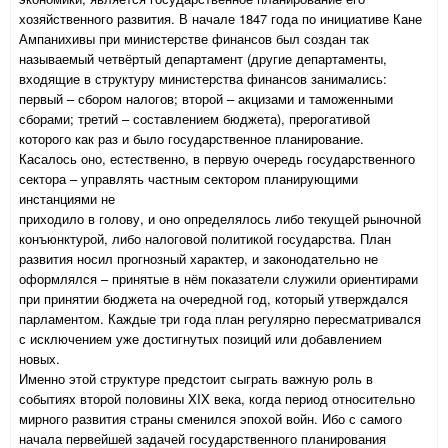
хозяйственного развития. В начале 1847 года по инициативе Кане
Ампанихивы при министерстве финансов был создан так
называемый четвёртый департамент (другие департаменты,
входящие в структуру министерства финансов занимались:
первый – сбором налогов; второй – акцизами и таможенными
сборами; третий – составлением бюджета), прерогативой
которого как раз и было государственное планирование.
Касалось оно, естественно, в первую очередь государственного
сектора – управлять частным сектором планирующими
инстанциями не
приходило в голову, и оно определялось либо текущей рыночной
конъюнктурой, либо налоговой политикой государства. План
развития носил прогнозный характер, и законодательно не
оформлялся – принятые в нём показатели служили ориентирами
при принятии бюджета на очередной год, который утверждался
парламентом. Каждые три года план регулярно пересматривался
с исключением уже достигнутых позиций или добавлением
новых.
Именно этой структуре предстоит сыграть важную роль в
событиях второй половины XIX века, когда период относительно
мирного развития страны сменился эпохой войн. Ибо с самого
начала первейшей задачей государственного планирования