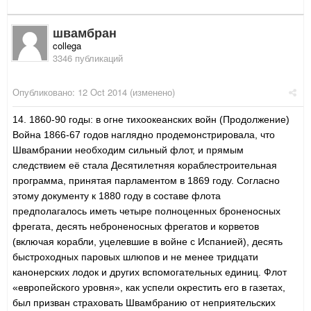
швамбран
collega
3346 публикаций
Опубликовано:
12 Oct 2014
(изменено)
14. 1860-90 годы: в огне тихоокеанских войн (Продолжение)
Война 1866-67 годов наглядно продемонстрировала, что
Швамбрании необходим сильный флот, и прямым
следствием её стала Десятилетняя кораблестроительная
программа, принятая парламентом в 1869 году. Согласно
этому документу к 1880 году в составе флота
предполагалось иметь четыре полноценных броненосных
фрегата, десять неброненосных фрегатов и корветов
(включая корабли, уцелевшие в войне с Испанией), десять
быстроходных паровых шлюпов и не менее тридцати
канонерских лодок и других вспомогательных единиц. Флот
«европейского уровня», как успели окрестить его в газетах,
был призван страховать Швамбранию от неприятельских