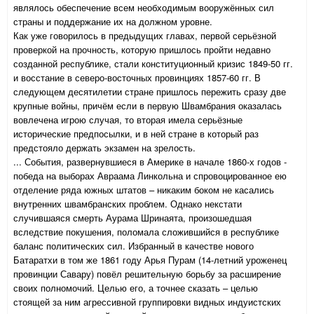
являлось обеспечение всем необходимым вооружённых сил
страны и поддержание их на должном уровне.
Как уже говорилось в предыдущих главах, первой серьёзной
проверкой на прочность, которую пришлось пройти недавно
созданной республике, стали конституционный кризис 1849-50 гг.
и восстание в северо-восточных провинциях 1857-60 гг. В
следующем десятилетии стране пришлось пережить сразу две
крупные войны, причём если в первую Швамбрания оказалась
вовлечена игрою случая, то вторая имела серьёзные
исторические предпосылки, и в ней стране в который раз
предстояло держать экзамен на зрелость.
... События, развернувшиеся в Америке в начале 1860-х годов -
победа на выборах Авраама Линкольна и спровоцированное ею
отделение ряда южных штатов – никаким боком не касались
внутренних швамбранских проблем. Однако некстати
случившаяся смерть Аурама Шринаята, произошедшая
вследствие покушения, поломала сложившийся в республике
баланс политических сил. Избранный в качестве нового
Батаратхи в том же 1861 году Арья Пурам (14-летний уроженец
провинции Савару) повёл решительную борьбу за расширение
своих полномочий. Целью его, а точнее сказать – целью
стоящей за ним агрессивной группировки видных индуистских