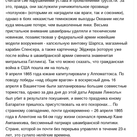
считали сие нарушениями устава и проявлениями трусости. За
это, правда, они заслужили уничижительное прозвище
«ползунов» (которыми их наградили как враги, так и союзники),
однако в боях неказистые темнокожие выходцы Океании несли
куда меньшие потери, чем вышколенные янки. Весьма
пристальное внимание швамбраны уделяли и техническим
новинкам, позаимствовав у федеральной армии новейшие
модели вооружения -
капсюльную винтовку Шарпса, магазинный
карабин Спенсера, а также картечницу Эйджера (которую уже
после войны в швамбранской армии сменила знаменитая
митральеза Гатлинга). Так что можно сказать, что гражданская
война в США пошла им на пользу.
9 апреля 1865 года южане капитулировали у Аппоматтокса. По
поводу победы «над общим врагом» в воскресный день 16
апреля в Вашингтоне были запланированы большие совместные
торжества, однако за два дня до этой даты Авраам Линкольн
был убит в результате покушения, и вместо праздника юному
Батаратхе пришлось присутствовать на его похоронах… По
странному совпадению, почти одновременно – 26 апреля 1865
года в Алентоне на 64-ом году жизни скончался премьер Кане
Ампанихива, бессменный патриарх швамбранской политики.
Стране, которой он почти без перерыва управлял в течение 23-х
лет, это сулило нелёгкие времена.