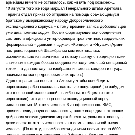
армейцам ничего не оставалось, как «взять под козырёк»...
10 августа того же года маршал Генерального штаба Аретоава
Теранги отдал приказ об отправке на помощь сражающемуся
братскому американскому народу Добровольческого
экспедиционного корпуса – к тому времени запись добровольцев
уже шла полным ходом. Костяк формирующегося соединения
составили офицеры и унтер-офицеры трёх элитных гвардейских
формирований – дивизий «Гаджа», «Кондор» и «Ягуар». (Армия
постреволюционной Швамбрании комплектовалась
исключительно из язычников, и потому наряду с традиционными
знамёнами каждое боевое соединение получило свой священный
тотем – в данном случае изображения слона, кондора и ягуара,
носимые на манер древнеримских орлов.)
Идея отправиться воевать в Америку чтобы освободить
чернокожих рабов оказалась настолько популярной (не забудем,
что в основной массе своей швамбраны, в общем-то тоже
чернокожие), что до конца осени экспедиционный корпус
численностью 18 тысяч человек был сформирован. ВМС,
проявив невиданную солидарность, также снарядил к отправке
добровольческую дивизию морской пехоты, укомплектованную
даже сверх штата - численностью в семь с половиной тысяч
человек. (По штату, швамбранская дивизия насчитывала 6800
человек строевых и делилась на 2 бригады, бригада, в свою