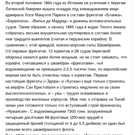
Во второй половине 1864 года из Испании на усиление к берегам
Латинской Америки вышла эскадра под командованием вице-
адмирала Хосе Мануэля Парехи в составе фрегатов «Бланка»,
«Беренгела», «Вилья де Мадрид» и дюжины вспомогательных
судов. Таким образом, к началу 1865 года в водах Тихого океана
собралась весьма внушительная группировка в составе более
чем тридцати вымпелов (считая и перуанские корабли). В
сравнении с этой армадой, военно-морские силы Швамбрании,
(
10 паровых фрегатов, 12 корветов и 28 судов береговой
обороны)
казался даже более мощным, но не стоит забывать, что
корабли, считавшиеся у швамбран «фрегатами», чьё
водоизмещение не превышало 2-2,5 тысячи тонн, по европейским
меркам могли быть отнесены лишь к корветам. Первые
настоящие фрегаты («Эдера» и «Кускан») ещё только строились
на верфях Сан Кристобаля и строились медленно из-за своих
высокотехнологичных, и – увы – трудно осваиваемых в
производстве железных корпусов. Меж тем, к отправке на Тихий
океан уже готовился только что вступивший строй броненосец
«Нумансия». С водоизмещением 7300 тонн, вооружённый
четырьмя десятками 68-фунтовых (200-мм) орудий и
защищённый бронёй (толщиной от 4 до 5,5 дюймов) он один был
сильнее всего швамбранского флота.