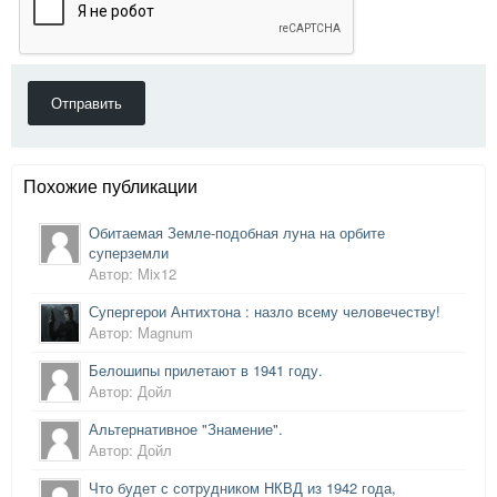
Отправить
Похожие публикации
Обитаемая Земле-подобная луна на орбите
суперземли
Автор: Mix12
Супергерои Антихтона : назло всему человечеству!
Автор: Magnum
Белошипы прилетают в 1941 году.
Автор: Дойл
Альтернативное "Знамение".
Автор: Дойл
Что будет с сотрудником НКВД из 1942 года,