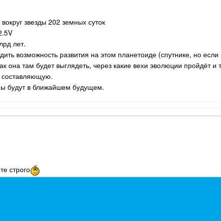
вокруг звезды 202 земных суток
2.5V
лрд лет.
дить возможность развития на этом планетоиде (спутнике, но если 
ак она там будет выглядеть, через какие вехи эволюции пройдёт и т
ю составляющую.
мы будут в ближайшем будущем.
те строго