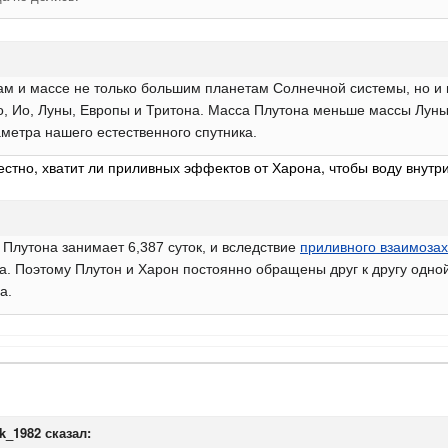
ам и массе не только большим планетам Солнечной системы, но и 
о, Ио, Луны, Европы и Тритона. Масса Плутона меньше массы Луны 
аметра нашего естественного спутника.
естно, хватит ли приливных эффектов от Харона, чтобы воду внутри
г Плутона занимает
6,387 суток
, и вследствие
приливного взаимозах
. Поэтому Плутон и Харон постоянно обращены друг к другу одной
а.
ak_1982
сказал: