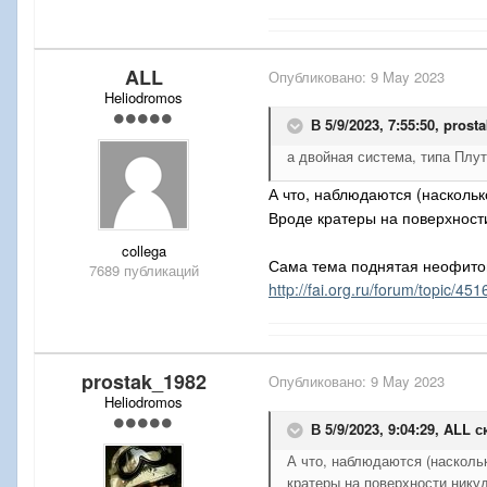
ALL
Опубликовано:
9 May 2023
Heliodromos
В 5/9/2023, 7:55:50,
prost
а двойная система, типа Плу
А что, наблюдаются (насколь
Вроде кратеры на поверхности
collega
Сама тема поднятая неофитом(
7689 публикаций
http://fai.org.ru/forum/topic/4
prostak_1982
Опубликовано:
9 May 2023
Heliodromos
В 5/9/2023, 9:04:29,
ALL
ск
А что, наблюдаются (насколь
кратеры на поверхности нику