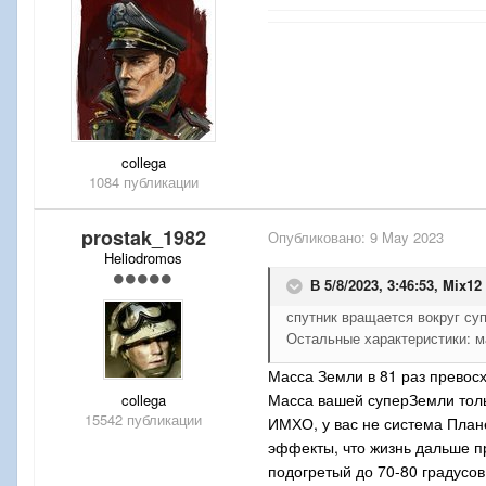
collega
1084 публикации
prostak_1982
Опубликовано:
9 May 2023
Heliodromos
В 5/8/2023, 3:46:53,
Mix12
спутник вращается вокруг су
Остальные характеристики: м
Масса Земли в 81 раз превос
Масса вашей суперЗемли толь
collega
15542 публикации
ИМХО, у вас не система План
эффекты, что жизнь дальше пр
подогретый до 70-80 градусов