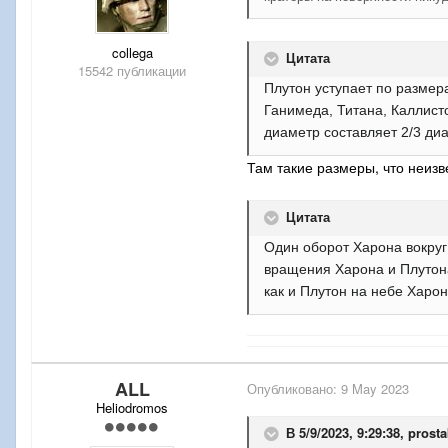
collega
Цитата
15542 публикации
Плутон уступает по размер
Ганимеда, Титана, Каллист
диаметр составляет 2/3 ди
Там такие размеры, что неизв
Цитата
Один оборот Харона вокру
вращения Харона и Плутона
как и Плутон на небе Харон
ALL
Опубликовано:
9 May 2023
Heliodromos
В 5/9/2023, 9:29:38,
prost