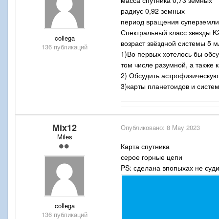
радиус 0,92 земных
период вращения суперземли 
Спектральный класс звезды K
collega
возраст звёздной системы 5 м
136 публикаций
1)Во первых хотелось бы обсу
том числе разумной, а также к
2) Обсудить астрофизическу
3)карты планетоидов и систе
Mix12
Опубликовано:
8 May 2023
Miles
Карта спутника
серое горные цепи
PS: сделана впопыхах не суди
collega
136 публикаций