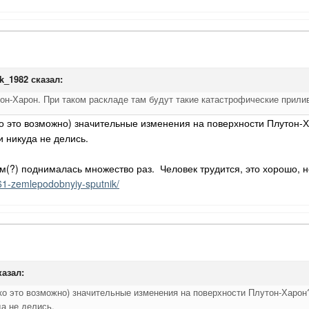
ak_1982
сказал:
тон-Харон. При таком раскладе там будут такие катастрофические прил
ко это возможно) значительные изменения на поверхности Плутон-Х
 никуда не делись.
?) поднималась множество раз. Человек трудится, это хорошо, но
5161-zemlepodobnyiy-sputnik/
азал:
ко это возможно) значительные изменения на поверхности Плутон-Харон
да не делись.