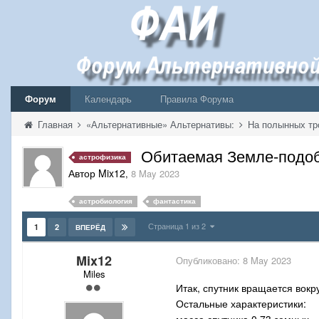
Форум
Календарь
Правила Форума
Главная
«Альтернативные» Альтернативы:
На полынных тр
Обитаемая Земле-подоб
астрофизика
Автор Mix12
,
8 May 2023
астробиология
фантастика
Страница 1 из 2
1
2
ВПЕРЁД
Mix12
Опубликовано:
8 May 2023
Miles
Итак, спутник вращается вок
Остальные характеристики:
масса спутника 0,73 земных