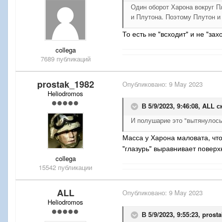
Один оборот Харона вокруг П
и Плутона. Поэтому Плутон и 
То есть не "всходит" и не "з
collega
7689 публикаций
prostak_1982
Опубликовано:
9 May 2023
Heliodromos
В 5/9/2023, 9:46:08,
ALL
ск
И полушарие это "вытянулось
Масса у Харона маловата, что
"глазурь" выравнивает поверх
collega
15542 публикации
ALL
Опубликовано:
9 May 2023
Heliodromos
В 5/9/2023, 9:55:23,
prost