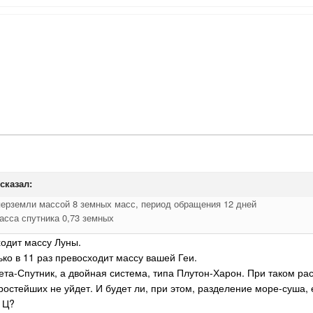
сказал:
перземли массой 8 земных масс, период обращения 12 дней
асса спутника 0,73 земных
ходит массу Луны.
ко в 11 раз превосходит массу вашей Геи.
ета-Спутник, а двойная система, типа Плутон-Харон. При таком ра
остейших не уйдет. И будет ли, при этом, разделение море-суша, 
 Ц?