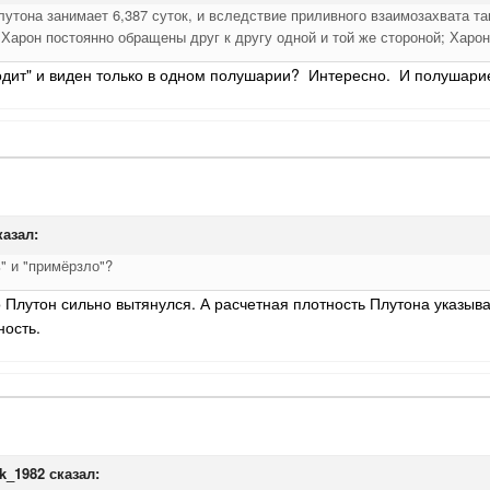
лутона занимает 6,387 суток, и вследствие приливного взаимозахвата 
Харон постоянно обращены друг к другу одной и той же стороной; Харон
аходит" и виден только в одном полушарии? Интересно. И полушари
азал:
" и "примёрзло"?
 Плутон сильно вытянулся. А расчетная плотность Плутона указыва
ность.
ak_1982
сказал: