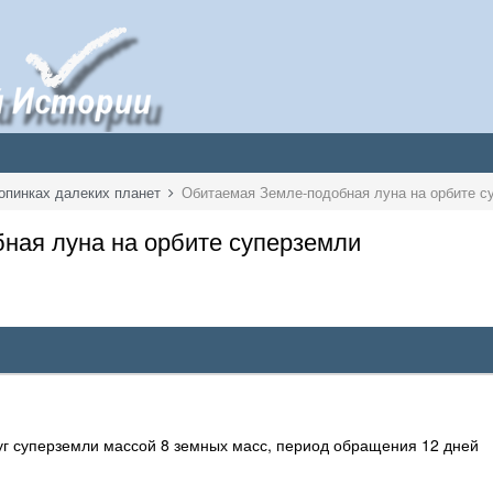
опинках далеких планет
Обитаемая Земле-подобная луна на орбите с
ная луна на орбите суперземли
руг суперземли массой 8 земных масс, период обращения 12 дней