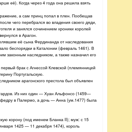
рше её). Когда через 4 года она решила взять
оражение, а сам принц попал в плен. Пообещав
 после чего перебрался во владения своего дяди,
тотеля и занялся сочинением хроники королей
вернулся в Арагон.
делявшим её сына Фердинанда от наследования
вало беспорядки в Каталонии (февраль 1461). В
им законным наследником, а также назначил его
 первый брак с Агнессой Клевской (племянницей
терину Португальскую.
аследником арагонского престола был объявлен
стардов. Из них один — Хуан Альфонсо (1459—
афедру в Палермо, а дочь — Анна (ум.1477) была
ую корону (под именем Бланка II); муж: с 15
 января 1425 — 11 декабря 1474), король