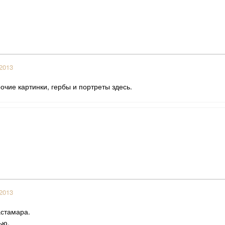
2013
рочие картинки, гербы и портреты здесь.
2013
астамара.
ью.