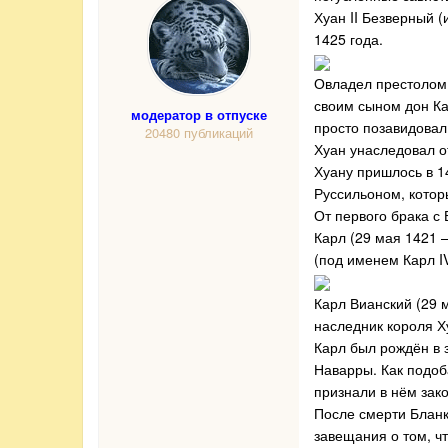
Хуан II Безверный (
1425 года.
Овладел престолом 
своим сыном дон Ка
модератор в отпуске
просто позавидовал
20480 публикаций
Хуан унаследовал о
Хуану пришлось в 14
Руссильоном, котор
От первого брака с
Карл (29 мая 1421 
(под именем Карл IV
Карл Вианский (29 
наследник короля Х
Карл был рождён в 
Наварры. Как подоба
признали в нём зак
После смерти Бланк
завещания о том, чт