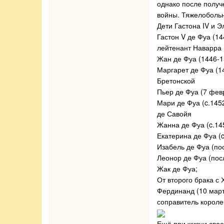
однако после получ
войны. Тяжелобольн
Дети Гастона IV и 
Гастон V де Фуа (14
лейтенант Наварра 
Жан де Фуа (1446-1
Маргарет де Фуа (1
Бретонской
Пьер де Фуа (7 февр
Мари де Фуа (c.145
де Савойя
Жанна де Фуа (c.145
Екатерина де Фуа (c
Изабель де Фуа (по
Леонор де Фуа (пос
Жак де Фуа;
От второго брака с 
Фердинанд (10 март
соправитель короле
Ещё при жизни свое