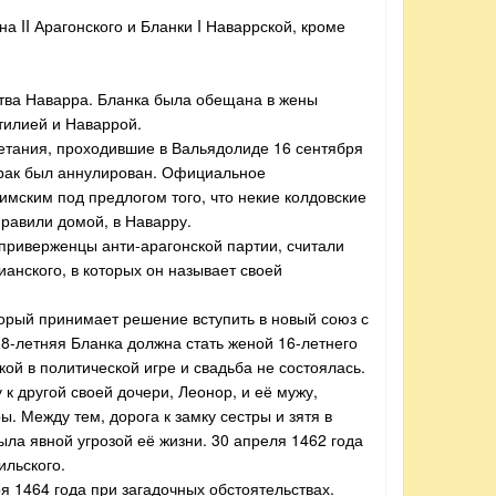
 II Арагонского и Бланки I Наваррской, кроме
ства Наварра. Бланка была обещана в жены
тилией и Наваррой.
четания, проходившие в Вальядолиде 16 сентября
 брак был аннулирован. Официальное
имским под предлогом того, что некие колдовские
правили домой, в Наварру.
 приверженцы анти-арагонской партии, считали
ианского, в которых он называет своей
торый принимает решение вступить в новый союз с
38-летняя Бланка должна стать женой 16-летнего
ой в политической игре и свадьба не состоялась.
к другой своей дочери, Леонор, и её мужу,
ы. Между тем, дорога к замку сестры и зятя в
ыла явной угрозой её жизни. 30 апреля 1462 года
ильского.
я 1464 года при загадочных обстоятельствах.