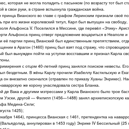
с, которая не могла поладить с пасынком (по возрасту тот был ста
й в свои руки, в стране вспыхнула гражданская война.
ки принца Вианского во главе с графом Леринским признали своё п
ь при его жизни королевский титул, Карл был выпущен на свободу,
роля Альфонса V. Поселился в Мессине, где перевёл «Этику» Арис
рти Альфонса принц отверг предложение воцариться в Неаполе и 
и её партии принц Вианский был единственным препятствием, от
ащении в Арагон (1460) принц был взят под стражу, что спровоциро
й был вынужден пойти на уступки восставшим и признал Карла сво
лоны.
римирения с отцом 40-летний принц занялся поиском невесты. Его
ыл бездетным. В жёны Карлу прочили Изабеллу Кастильскую и Ека
да он внезапно скончался (отравлен по приказу Хуаны Энрикес). Н
наваррскую же корону унаследовала сестра Бланка.
ой де Вака и другими мэтрессами у Карла Вианского было трое ба
ом Уэски, другой — Филипп (1456—1488) занял архиепископскую к
рафа Медина-Сели;
густа 1425);
кабря 1464), принцесса Вианская с 1461, претендентка на наваррск
 (Вальядолид, аннулирован в 1453 году) Энрике IV Бессильный (25