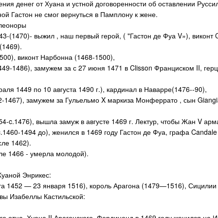
ения денег от Хуана и устной договоренности об оставлении Русс
ой Гастон не смог вернуться в Памплону к жене.
Элеоноры
43-(1470)- выжил , наш первый герой, ( "Гастон де Фуа V»), виконт 
(1469).
500), виконт Нарбонна (1468-1500),
449-1486), замужем за с 27 июня 1471 в Clisson Франциском II, ге
аля 1449 по 10 августа 1490 г.), кардинал в Наварре(1476--90),
2-1467), замужем за Гульельмо X маркиза Монферрато , сын Gia
4-c.1476), вышла замуж в августе 1469 г. Лектур, чтобы Жан V арм
.1460-1494 до), женился в 1469 году Гастон де Фуа, графа Candale
сле 1462).
ле 1466 - умерла молодой).
Хуаной Энрикес:
а 1452 — 23 января 1516), король Арагона (1479—1516), Сицилии
вы Изабеллы Кастильской:
го отца, Хуана II Арагонского, Фердинанд в 1469 году женился на 