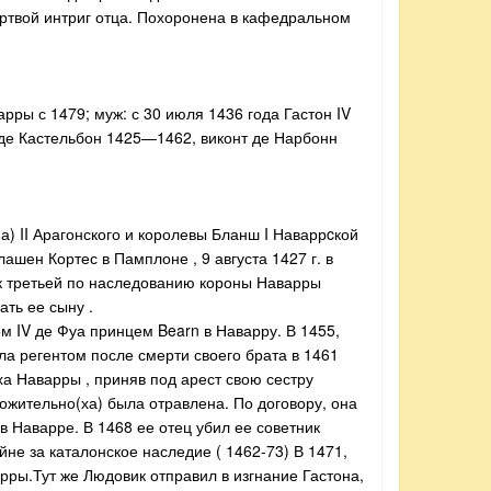
ертвой интриг отца. Похоронена в кафедральном
ры с 1479; муж: с 30 июля 1436 года Гастон IV
т де Кастельбон 1425—1462, виконт де Нарбонн
а) II Арагонского и королевы Бланш I Наваррcкой
ашен Кортес в Памплоне , 9 августа 1427 г. в
как третьей по наследованию короны Наварры
ать ее сыну .
м IV де Фуа принцем Bearn в Наварру. В 1455,
ла регентом после смерти своего брата в 1461
рха Наварры , приняв под арест свою сестру
жительно(ха) была отравлена. По договору, она
в Наварре. В 1468 ее отец убил ее советник
йне за каталонское наследие ( 1462-73) В 1471,
арры.Тут же Людовик отправил в изгнание Гастона,