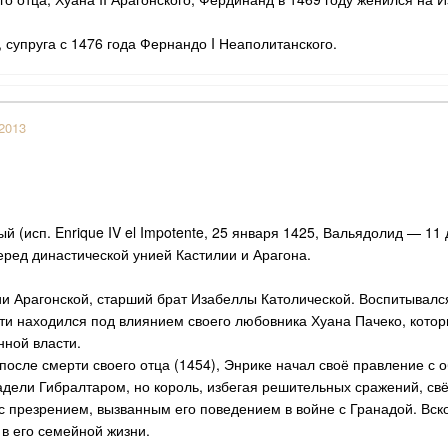
 супруга с 1476 года Фернандо I Неаполитанского.
2013
ый (исп. Enrique IV el Impotente, 25 января 1425, Вальядолид — 1
еред династической унией Кастилии и Арагона.
ии Арагонской, старший брат Изабеллы Католической. Воспитывал
сти находился под влиянием своего любовника Хуана Пачеко, которы
нной власти.
 после смерти своего отца (1454), Энрике начал своё правление 
адели Гибралтаром, но король, избегая решительных сражений, свё
 с презрением, вызванным его поведением в войне с Гранадой. Вск
 в его семейной жизни.