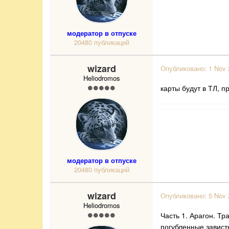
модератор в отпуске
20480 публикаций
wizard
Опубликовано:
1 Nov 
Heliodromos
карты будут в ТЛ, п
модератор в отпуске
20480 публикаций
wizard
Опубликовано:
5 Nov 
Heliodromos
Часть 1. Арагон. Тр
погубленные завист