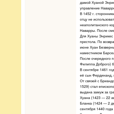
дамой Хуаной Энрике
управление Наварро
В 1452 г. сторонни
отцу не использоват
неаполитанского ко
Наварры. После сме
Для Хуаны Энрикес 
престола. По возвр
июне Хуан Безверны
наместником Барсе
После очередного п
Филиппа Доброго) б
В сентябре 1461 го
её сын Фердинанд, 
От связей с Брианд
1529) стал епископ
выдана замуж за г
Хуана (1423 — 22 ав
Бланка (1424 — 2 де
сентября 1440 года