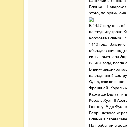
Кастилии и Леона с 
Бланка II Наварска
этого, по браку, он
В 1427 году она, е
наследнику трона К
Королева Бланка I 
1440 года. Заключе
обследование подтв
силы помешали Энри
В 1461 году, после
Бланку законной кор
наследницей сестру
Одна, заключенная 
Францией. Король Ф
Карла де Валуа, мл
Король Хуан II Ара
Гастону IV де Фуа, 
Беарн лежала через
Бланка в своем зав
По прибытии в Беар