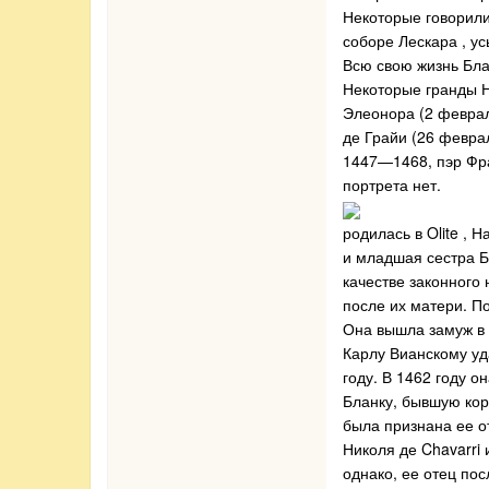
Некоторые говорили
соборе Лескара , у
Всю свою жизнь Бла
Некоторые гранды Н
Элеонора (2 феврал
де Грайи (26 февра
1447—1468, пэр Фр
портрета нет.
родилась в Olite ,
и младшая сестра Бл
качестве законного
после их матери. По
Она вышла замуж в 
Карлу Вианскому уд
году. В 1462 году о
Бланку, бывшую кор
была признана ее о
Николя де Chavarri 
однако, ее отец пос