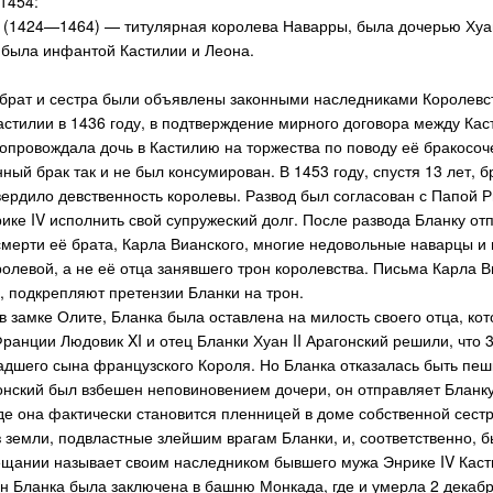
1454:
я (1424—1464) — титулярная королева Наварры, была дочерью Хуана
а была инфантой Кастилии и Леона.
ё брат и сестра были объявлены законными наследниками Королев
астилии в 1436 году, в подтверждение мирного договора между Кас
сопровождала дочь в Кастилию на торжества по поводу её бракосо
нный брак так и не был консумирован. В 1453 году, спустя 13 лет,
ердило девственность королевы. Развод был согласован с Папой Р
ке IV исполнить свой супружеский долг. После развода Бланку от
 смерти её брата, Карла Вианского, многие недовольные наварцы и
олевой, а не её отца занявшего трон королевства. Письма Карла В
, подкрепляют претензии Бланки на трон.
в замке Олите, Бланка была оставлена на милость своего отца, ко
ранции Людовик XI и отец Бланки Хуан II Арагонский решили, что 
адшего сына французского Короля. Но Бланка отказалась быть пешк
гонский был взбешен неповиновением дочери, он отправляет Бланку 
где она фактически становится пленницей в доме собственной сестр
 земли, подвластные злейшим врагам Бланки, и, соответственно, б
ещании называет своим наследником бывшего мужа Энрике IV Каст
н Бланка была заключена в башню Монкада, где и умерла 2 декабр