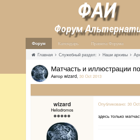
Форум
Календарь
Правила Форума
Главная
Служебный раздел:
Наши архивы
Ар
Матчасть и иллюстрации по
Автор wizard
,
30 Oct 2013
wizard
Опубликовано:
30 Oct
Heliodromos
здесь только матча