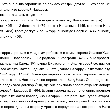
, что она была отравлена по приказу сестры, другие — что пала ж
сыпальнице королей Наварры.
нка оставалась бездетной.
аварры не простили Элеоноре и семейству Фуа кровь сестры;
я 1425 — 12 февраля 1479),регент Наварры с 1455, королева Навар
ля 1423), граф де Фуа и де Бигорр, виконт де Беарн с 1436, викон
анции с 1458:
 Наварра , третьим и младшим ребенком в семье короля Иоанна(Хуан
анш II Наваррской . Она родилась 2 февраля 1426, и был провозгл
 наследника Карла (IV)принца Вианского , и Bланки своей сестры 
сле смерти матери, однако, их отец занял Наварру и отказался отд
1441 году. В 1442, Элеонора переехала со своим супругом Гастоно
алось занять Наварру и она переехала в Sang?esa . Она продолжа
на подписала договор Olite, где она признала своего отца как мона
олевой Наварры. В 1464, Бланш умерла на ее попечении, предполо
тцом в качестве наследника Наварры и его регентом (губернатора) 
и сверг ее с поста губернатора за переход на сторону Франции в во
ле перехода их на сторону Арагона вернул ее на пост регента Нав