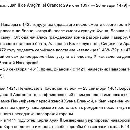
исп. Juan II de Arag?n, el Grande; 29 июня 1397 — 20 января 1479)
Наварры в 1425 году, унаследовав его после смерти своего тестя К
рлосом де Виане, который, после смерти супруги Хуана, Бланки в
 сыну . Отсюда началась гражданская война разорившая Наварру. 
т своего старшего брата, Альфонса Великодушного, Сицилию и Араг
72 году подавить серьёзное восстание каталонцев(1468--72); в 14
ый он сам ранее должен был уступить Людовику XI как залог за ден
 Бланкой Наваррской:
— 23 сентября 1461), принц Вианский с 1421, наместник Наварры 
):
мая 1421, Пеньяфьель, Кастилия и Леон — 23 сентября 1461, Барс
уана II Арагонского, конфликтовавший с ним за право именоваться
замке Пеньяфьель первой женой Хуана Бланкой, и был наречён име
ет наследнику наваррского престола, он с рождения носил титул п
онного наследника наваррской короны.
и в 1441 году отец Карла Хуан II Безверный узурпировал наваррск
о Карл не должен именовать себя королём без согласия отца. В 144