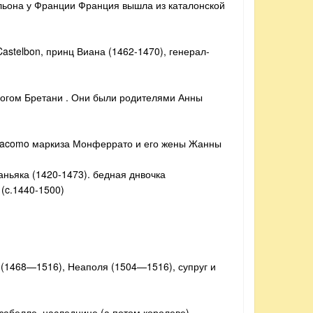
ильона у Франции Франция вышла из каталонской
Castelbon, принц Виана (1462-1470), генерал-
рцогом Бретани . Они были родителями Анны
ngiacomo маркиза Монферрато и его жены Жанны
аньяка (1420-1473). бедная днвочка
 (c.1440-1500)
 (1468—1516), Неаполя (1504—1516), супруг и
Изабелле, наследнице (а потом королеве)