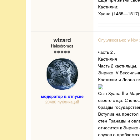
Кастилии;
Хуана (1455—1517),
wizard
Опубликовано:
9 Nov 
Heliodromos
часть 2 .
Кастилия
Часть 2 кастильцы.
Энрике IV Бессильн
Кастилии и Леона п
Сын Хуана II и Мар
модератор в отпуске
своего отца. С юно
20480 публикаций
бразды государстве
Вступив на престол
стен Гранады и овл
относится к Энрике
слухов о проблемах