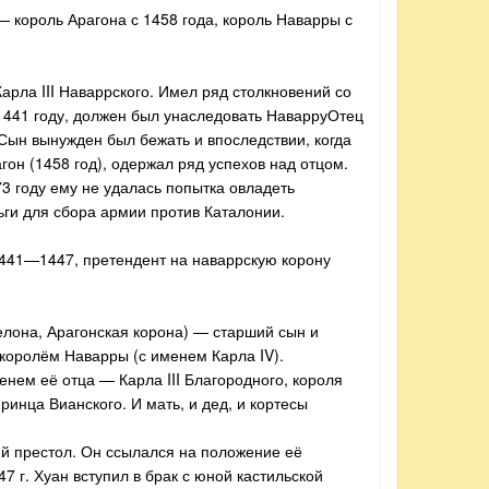
 — король Арагона с 1458 года, король Наварры с
арла III Наваррского. Имел ряд столкновений со
 1441 году, должен был унаследовать НаварруОтец
Сын вынужден был бежать и впоследствии, когда
он (1458 год), одержал ряд успехов над отцом.
73 году ему не удалась попытка овладеть
ьги для сбора армии против Каталонии.
1441—1447, претендент на наваррскую корону
елона, Арагонская корона) — старший сын и
 королём Наварры (с именем Карла IV).
нем её отца — Карла III Благородного, короля
ринца Вианского. И мать, и дед, и кортесы
ий престол. Он ссылался на положение её
7 г. Хуан вступил в брак с юной кастильской