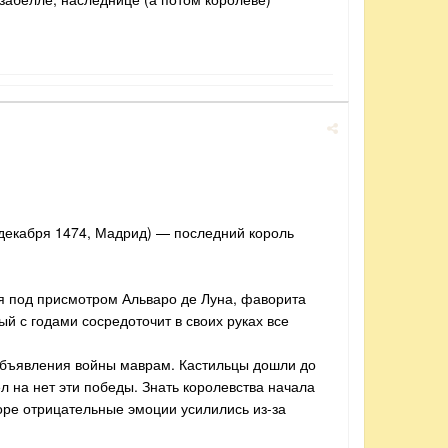
1 декабря 1474, Мадрид) — последний король
ся под присмотром Альваро де Луна, фаворита
й с годами сосредоточит в своих руках все
с объявления войны маврам. Кастильцы дошли до
л на нет эти победы. Знать королевства начала
оре отрицательные эмоции усилились из-за