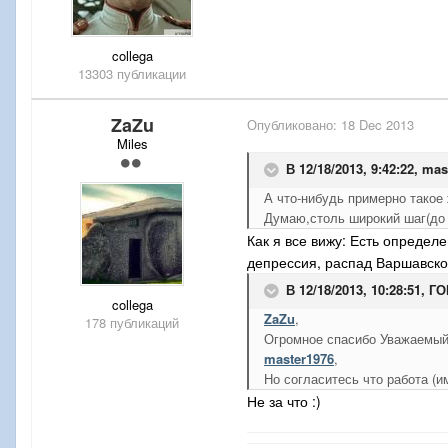
collega
13303 публикации
ZaZu
Опубликовано:
18 Dec 2013
Miles
В 12/18/2013, 9:42:22, mas
А что-нибудь примерно такое 
Думаю,столь широкий шаг(до 
Как я все вижу: Есть определ
депрессия, распад Варшавског
В 12/18/2013, 10:28:51, Г
collega
ZaZu
,
178 публикаций
Огромное спасибо Уважаемый
master1976
,
Но согласитесь что работа (
Не за что :)