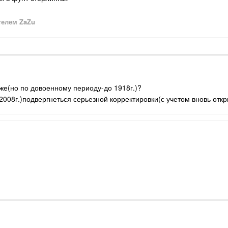
елем ZaZu
же(но по довоенному периоду-до 1918г.)?
2008г.)подвергнеться серьезной корректировки(с учетом вновь от