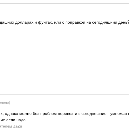
гдашних долларах и фунтах, или с поправкой на сегодняшний день
енено)
их, однако можно без проблем перевезти в сегодняшние - умножая
ние если надо
ателем ZaZu