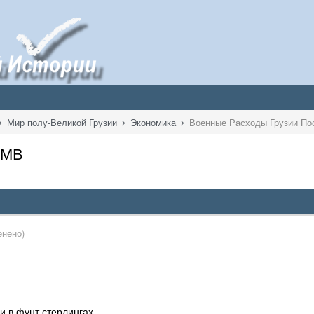
Мир полу-Великой Грузии
Экономика
Военные Расходы Грузии П
ПМВ
енено)
и в фунт стерлингах