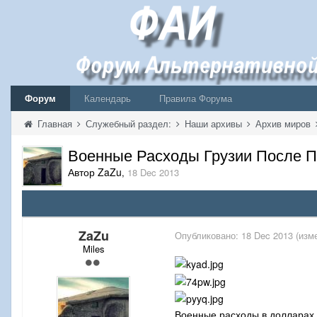
Форум
Календарь
Правила Форума
Главная
Служебный раздел:
Наши архивы
Архив миров
Военные Расходы Грузии После 
Автор ZaZu
,
18 Dec 2013
ZaZu
Опубликовано:
18 Dec 2013
(изм
Miles
Военные расходы в долларах 