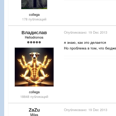
collega
178 публикаций
Владислав
Опубликовано:
19 Dec 2013
Heliodromos
я знаю, как это делается
Но проблема в том, что бюдже
collega
18848 публикаций
ZaZu
Опубликовано:
19 Dec 2013
Miles