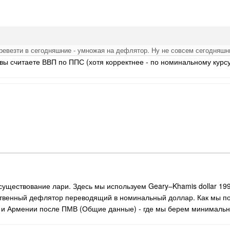
ревезти в сегодняшние - умножая на дефлятор. Ну не совсем сегодняшни
вы считаете ВВП по ППС (хотя корректнее - по номинальному курс
существование лари. Здесь мы используем Geary–Khamis dollar 19
твенный дефлятор переводящий в номинальный доллар. Как мы по
и и Армении после ПМВ (Общие данные) - где мы берем минимальн