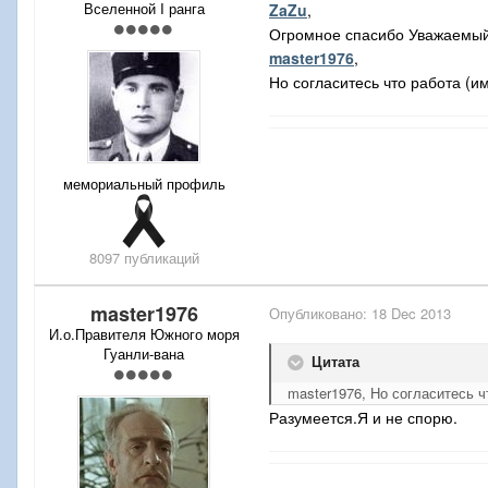
Вселенной I ранга
ZaZu
,
Огромное спасибо Уважаемый
master1976
,
Но согласитесь что работа (
мемориальный профиль
8097 публикаций
master1976
Опубликовано:
18 Dec 2013
И.о.Правителя Южного моря
Гуанли-вана
Цитата
master1976, Но согласитесь 
Разумеется.Я и не спорю.