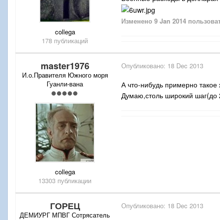
Изменено
9 Jan 2014
пользоват
collega
178 публикаций
master1976
Опубликовано:
18 Dec 2013
И.о.Правителя Южного моря
Гуанли-вана
А что-нибудь примерно такое 
Думаю,столь широкий шаг(до 
collega
13303 публикации
ГОРЕЦ
Опубликовано:
18 Dec 2013
ДЕМИУРГ МПВГ Сотрясатель