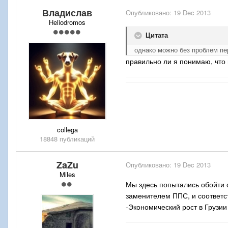
Владислав
Опубликовано:
19 Dec 2013
Heliodromos
Цитата
однако можно без проблем пе
правильно ли я понимаю, что 
collega
18848 публикаций
ZaZu
Опубликовано:
19 Dec 2013
Miles
Мы здесь попытались обойти 
заменителем ППС, и соответс
-Экономический рост в Грузи