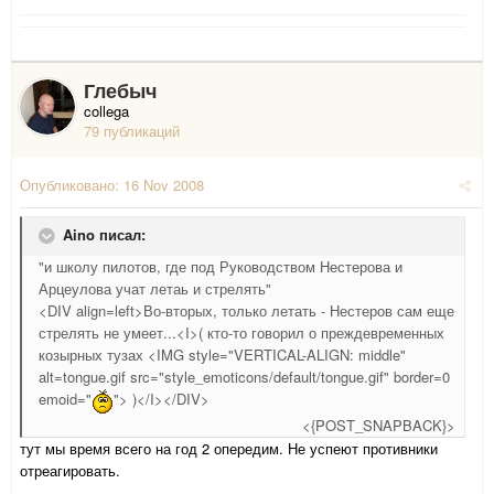
Глебыч
collega
79 публикаций
Опубликовано:
16 Nov 2008
Aino писал:
"и школу пилотов, где под Руководством Нестерова и
Арцеулова учат летаь и стрелять"
<DIV align=left>Во-вторых, только летать - Нестеров сам еще
стрелять не умеет...<I>( кто-то говорил о преждевременных
козырных тузах <IMG style="VERTICAL-ALIGN: middle"
alt=tongue.gif src="style_emoticons/default/tongue.gif" border=0
emoid="
"> )</I></DIV>
<{POST_SNAPBACK}>
тут мы время всего на год 2 опередим. Не успеют противники
отреагировать.