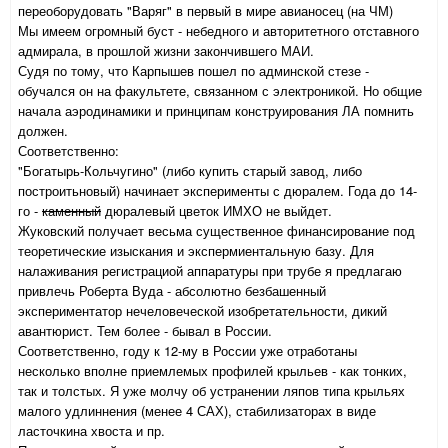
переоборудовать "Варяг" в первый в мире авианосец (на ЧМ)
Мы имеем огромный буст - небедного и авторитетного отставного
адмирала, в прошлой жизни закончившего МАИ.
Судя по тому, что Карпышев пошел по админской стезе -
обучался он на факультете, связанном с электроникой. Но общие
начала аэродинамики и принципам конструирования ЛА помнить
должен.
Соответственно:
"Богатырь-Кольчугино" (либо купить старый завод, либо
построитьновый) начинает эксперименты с дюралем. Года до 14-
го -
каменный
дюралевый цветок ИМХО не выйдет.
Жуковский получает весьма существенное финансирование под
теоретические изыскания и экспермиентальную базу. Для
налаживания регистрациой аппаратуры при трубе я предлагаю
привлечь Роберта Вуда - абсолютно безбашенный
экспериментатор нечеловеческой изобретательности, дикий
авантюрист. Тем более - бывал в России.
Соответственно, году к 12-му в России уже отработаны
несколько вполне приемлемых профилей крыльев - как тонких,
так и толстых. Я уже молчу об устранении ляпов типа крыльях
малого удлиннения (менее 4 САХ), стабилизаторах в виде
ласточкина хвоста и пр.