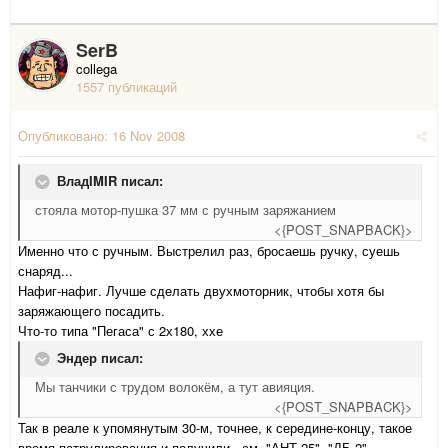
SerB
collega
1557 публикаций
Опубликовано:
16 Nov 2008
ВладIMIR писал:
стояла мотор-пушка 37 мм с ручным заряжанием
<{POST_SNAPBACK}>
Именно что с ручным. Выстрелил раз, бросаешь ручку, суешь
снаряд...
Нафиг-нафиг. Лучше сделать двухмоторник, чтобы хотя бы
заряжающего посадить.
Что-то типа "Пегаса" с 2х180, ххе
Эндер писал:
Мы танчики с трудом волокём, а тут авияция.
<{POST_SNAPBACK}>
Так в реале к упомянутым 30-м, точнее, к середине-концу, такое
время патрулирования и получили - см. "АНТ-25", "ДБ-2"...