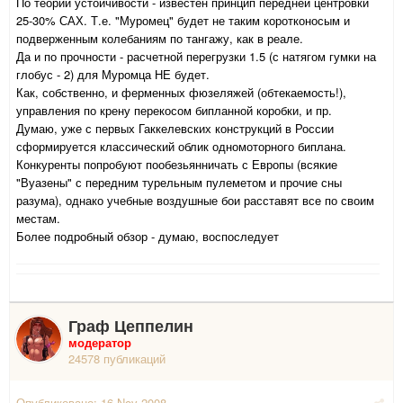
По теории устойчивости - известен принцип передней центровки
25-30% САХ. Т.е. "Муромец" будет не таким коротконосым и
подверженным колебаниям по тангажу, как в реале.
Да и по прочности - расчетной перегрузки 1.5 (с натягом гумки на
глобус - 2) для Муромца НЕ будет.
Как, собственно, и ферменных фюзеляжей (обтекаемость!),
управления по крену перекосом бипланной коробки, и пр.
Думаю, уже с первых Гаккелевских конструкций в России
сформируется классический облик одномоторного биплана.
Конкуренты попробуют пообезьянничать с Европы (всякие
"Вуазены" с передним турельным пулеметом и прочие сны
разума), однако учебные воздушные бои расставят все по своим
местам.
Более подробный обзор - думаю, воспоследует
Граф Цеппелин
модератор
24578 публикаций
Опубликовано:
16 Nov 2008