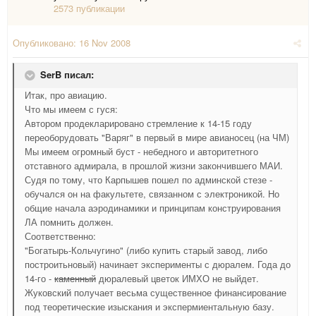
2573 публикации
Опубликовано:
16 Nov 2008
SerB писал:
Итак, про авиацию.
Что мы имеем с гуся:
Автором продекларировано стремление к 14-15 году
переоборудовать "Варяг" в первый в мире авианосец (на ЧМ)
Мы имеем огромный буст - небедного и авторитетного
отставного адмирала, в прошлой жизни закончившего МАИ.
Судя по тому, что Карпышев пошел по админской стезе -
обучался он на факультете, связанном с электроникой. Но
общие начала аэродинамики и принципам конструирования
ЛА помнить должен.
Соответственно:
"Богатырь-Кольчугино" (либо купить старый завод, либо
построитьновый) начинает эксперименты с дюралем. Года до
14-го -
каменный
дюралевый цветок ИМХО не выйдет.
Жуковский получает весьма существенное финансирование
под теоретические изыскания и экспермиентальную базу.