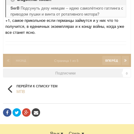
SerB
Подсунуть дезу немцам -- идею самолётного гатлинга с
приводом пушки и винта от ротативного мотора?
+1, самое прикольное если германцы займутся и у них что то
получится, в еденичных экземплярах и к концу войны, когда уже
все станет ясно.
Страница 1 из 5
НАЗАД
ВПЕРЁД
Подписчики
0
ПЕРЕЙТИ К СПИСКУ ТЕМ
МПВ
Язык
Стиль