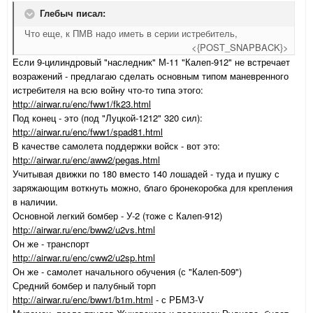
Глебыч писал:
Что еще, к ПМВ надо иметь в серии истребитель,
<{POST_SNAPBACK}>
Если 9-цилиндровый "наследник" М-11 "Калеп-912" не встречает
возражений - предлагаю сделать основным типом маневренного
истребителя на всю войну что-то типа этого:
http://airwar.ru/enc/fww1/fk23.html
Под конец - это (под "Луцкой-1212" 320 сил):
http://airwar.ru/enc/fww1/spad81.html
В качестве самолета поддержки войск - вот это:
http://airwar.ru/enc/aww2/pegas.html
Учитывая движки по 180 вместо 140 лошадей - туда и пушку с
заряжающим воткнуть можно, благо бронекоробка для крепления
в наличии.
Основной легкий бомбер - У-2 (тоже с Калеп-912)
http://airwar.ru/enc/bww2/u2vs.html
Он же - транспорт
http://airwar.ru/enc/cww2/u2sp.html
Он же - самолет начального обучения (с "Калеп-509")
Средний бомбер и палубный торп
http://airwar.ru/enc/bww1/b1m.html
- с РБМЗ-V