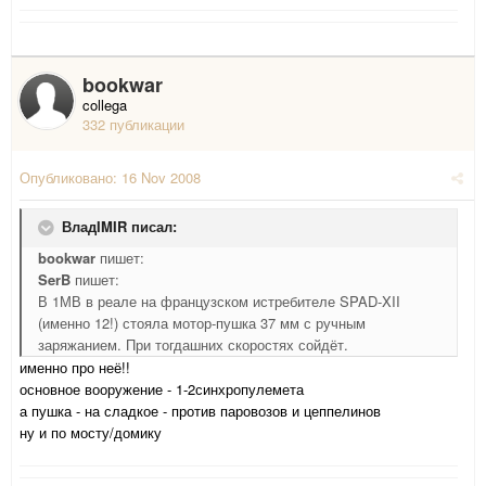
bookwar
collega
332 публикации
Опубликовано:
16 Nov 2008
ВладIMIR писал:
bookwar
пишет:
SerB
пишет:
В 1МВ в реале на французском истребителе SPAD-XII
(именно 12!) стояла мотор-пушка 37 мм с ручным
заряжанием. При тогдашних скоростях сойдёт.
именно про неё!!
основное вооружение - 1-2синхропулемета
а пушка - на сладкое - против паровозов и цеппелинов
ну и по мосту/домику