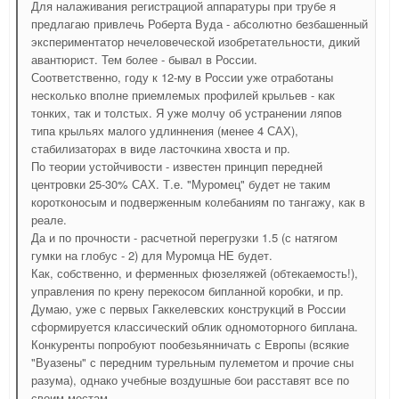
Для налаживания регистрациой аппаратуры при трубе я
предлагаю привлечь Роберта Вуда - абсолютно безбашенный
экспериментатор нечеловеческой изобретательности, дикий
авантюрист. Тем более - бывал в России.
Соответственно, году к 12-му в России уже отработаны
несколько вполне приемлемых профилей крыльев - как
тонких, так и толстых. Я уже молчу об устранении ляпов
типа крыльях малого удлиннения (менее 4 САХ),
стабилизаторах в виде ласточкина хвоста и пр.
По теории устойчивости - известен принцип передней
центровки 25-30% САХ. Т.е. "Муромец" будет не таким
коротконосым и подверженным колебаниям по тангажу, как в
реале.
Да и по прочности - расчетной перегрузки 1.5 (с натягом
гумки на глобус - 2) для Муромца НЕ будет.
Как, собственно, и ферменных фюзеляжей (обтекаемость!),
управления по крену перекосом бипланной коробки, и пр.
Думаю, уже с первых Гаккелевских конструкций в России
сформируется классический облик одномоторного биплана.
Конкуренты попробуют пообезьянничать с Европы (всякие
"Вуазены" с передним турельным пулеметом и прочие сны
разума), однако учебные воздушные бои расставят все по
своим местам.