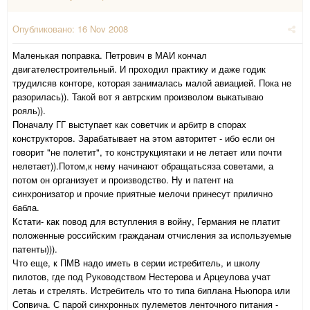
Опубликовано:
16 Nov 2008
Маленькая поправка. Петрович в МАИ кончал
двигателестроительный. И проходил практику и даже годик
трудилсяв конторе, которая занималась малой авиацией. Пока не
разорилась)). Такой вот я автрским произволом выкатываю
рояль)).
Поначалу ГГ выступает как советчик и арбитр в спорах
конструкторов. Зарабатывает на этом авторитет - ибо если он
говорит "не полетит", то конструкциятаки и не летает или почти
нелетает)).Потом,к нему начинают обращатьсяза советами, а
потом он организует и производство. Ну и патент на
синхронизатор и прочие приятные мелочи принесут прилично
бабла.
Кстати- как повод для вступления в войну, Германия не платит
положенные российским гражданам отчисления за используемые
патенты))).
Что еще, к ПМВ надо иметь в серии истребитель, и школу
пилотов, где под Руководством Нестерова и Арцеулова учат
летаь и стрелять. Истребитель что то типа биплана Ньюпора или
Сопвича. С парой синхронных пулеметов ленточного питания -