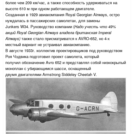
более чем 209 км/час, а также способность удерживаться на
высоте 610 м при одном работающем двигателе.
Cозданная в 1929 авиакомпания Royal Georgian Airways, остро
нуждалась в пассажирских самолетах, для замены
Junkers W34. Руководство компании (
Надо учесть что 49%
акций
Royal Georgian Airways владела британская
Imperal
Airways)
также стало присматриватся к AVRO-652, но 4-х
местный вариант не устраивал авиакомпанию.
В августе 1933г. коллектив проектировщиков под руководством
Роя Чэдвика подготовил проект самолета, который
получил обозначение Avro 652 и представлял собой низкокрылый
моноплан с убирающимся шасси, оснащенный
двумя двигателями Armstrong Siddеley Cheetah V.