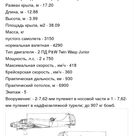
Размах крыла, м
17.20
-
Длина, м
12.88
-
Высота, м
3.99
-
Площадь крыла, м2
38.09
-
Масса, кг
пустого самолета
3150
-
нормальная взлетная
4290
-
Тип двигателя
2 ПД
-
P&W Twin Wasp Junior
Мощность, л.с.
2 х 750
-
Максимальная скорость , км/ч
418
-
Крейсерская скорость , км/ч
360
-
Практическая дальность, км
930
-
Практический потолок, м
6900
-
Экипаж
5
-
Вооружение:
2-7,62-мм пулемет в носовой части и 1 - 7,62-
-
мм пулемет в надфюзеляжной турели; до 907 кг бомб.