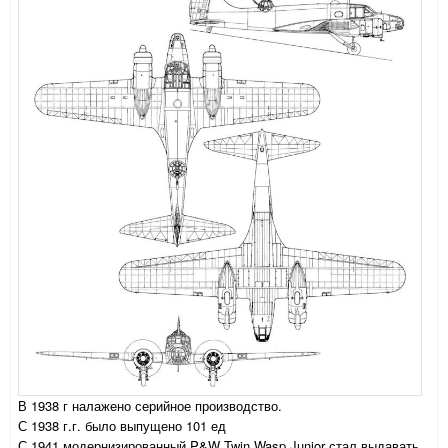
В 1938 г налажено серийное производство.
С 1938 г.г. было выпущено 101 ед
С 1941 модернизированный P&W Twin Wasp Junior стал выдавать