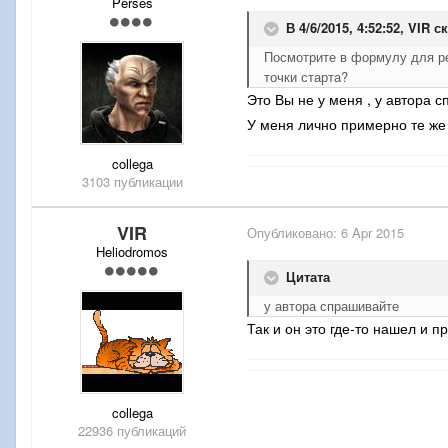
Perses
В 4/6/2015, 4:52:52, VIR с
Посмотрите в формулу для ре
точки старта?
Это Вы не у меня , у автора 
У меня лично примерно те же 
collega
3103 публикации
VIR
Опубликовано:
6 Apr 2015
Heliodromos
Цитата
у автора спрашивайте
Так и он это где-то нашел и 
collega
22936 публикаций