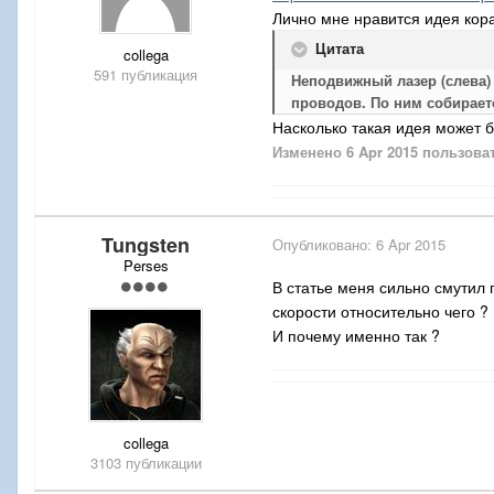
Лично мне нравится идея кор
Цитата
collega
591 публикация
Неподвижный лазер (слева)
проводов. По ним собирает
Насколько такая идея может 
Изменено
6 Apr 2015
пользоват
Tungsten
Опубликовано:
6 Apr 2015
Perses
В статье меня сильно смутил 
скорости относительно чего ?
И почему именно так ?
collega
3103 публикации