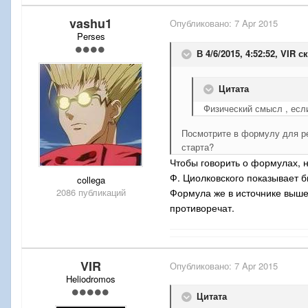
vashu1
Опубликовано:
7 Apr 2015
Perses
В 4/6/2015, 4:52:52, VIR с
Цитата
Физический смысл , если
Посмотрите в формулу для ре
старта?
Чтобы говорить о формулах, н
Ф. Циолковского показывает б
collega
2086 публикаций
Формула же в источнике выше
противоречат.
VIR
Опубликовано:
7 Apr 2015
Heliodromos
Цитата