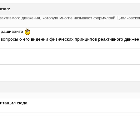
казал:
активмого движения, которую многие называют формулоай Циолковского.
спрашивайте
вопросы о его видении физических принципов реактивного движени
притащил сюда