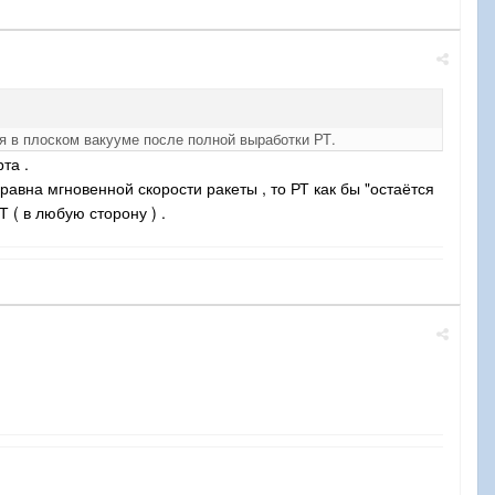
ля в плоском вакууме после полной выработки РТ.
та .
 равна мгновенной скорости ракеты , то РТ как бы "остаётся
 ( в любую сторону ) .