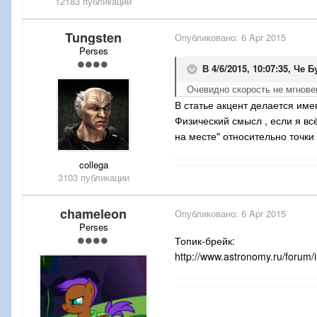
12183 публикации
Tungsten
Опубликовано:
6 Apr 2015
Perses
В 4/6/2015, 10:07:35, Че 
Очевидно скорость не мгнове
В статье акцент делается имен
Физический смысл , если я всё
на месте" относительно точки 
collega
3103 публикации
chameleon
Опубликовано:
6 Apr 2015
Perses
Топик-брейк:
http://www.astronomy.ru/forum/