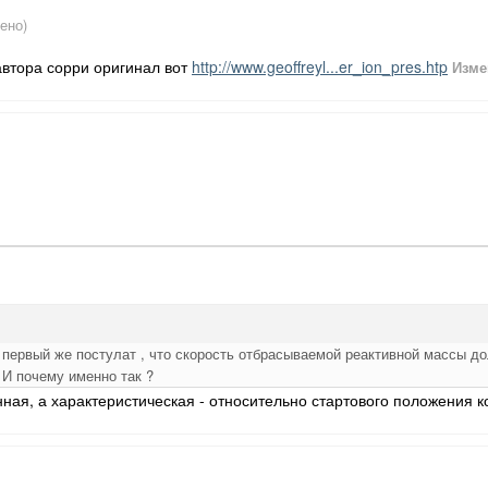
ено)
автора сорри оригинал вот
http://www.geoffreyl...er_ion_pres.htp
Изм
 первый же постулат , что скорость отбрасываемой реактивной массы до
 И почему именно так ?
ная, а характеристическая - относительно стартового положения к