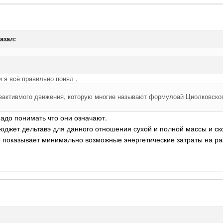
казал:
 я всё правильно понял ,
активмого движения, которую многие называют формулоай Циолковского.
адо понимать что они означают.
юджет дельтавэ для данного отношения сухой и полной массы и ско
 показывает минимально возможные энергетические затраты на раз