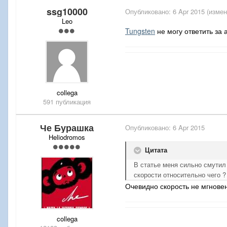
ssg10000
Опубликовано:
6 Apr 2015
(измен
Leo
Tungsten
не могу ответить за 
collega
591 публикация
Че Бурашка
Опубликовано:
6 Apr 2015
Heliodromos
Цитата
В статье меня сильно смутил
скорости относительно чего ?
Очевидно скорость не мгновен
collega