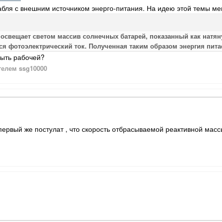
абля с внешним источником энерго-питания. На идею этой темы ме
 освещает светом массив солнечных батарей, показанный как натян
ся фотоэлектрический ток. Полученная таким образом энергия пита
быть рабочей?
елем ssg10000
первый же постулат , что скорость отбрасываемой реактивной масс