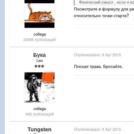
Физический смысл , если я вс
Посмотрите в формулу для ре
относительно точки старта?
collega
22936 публикаций
Бука
Опубликовано:
6 Apr 2015
Leo
Плохая трава. Бросайте.
collega
466 публикаций
Tungsten
Опубликовано:
6 Apr 2015