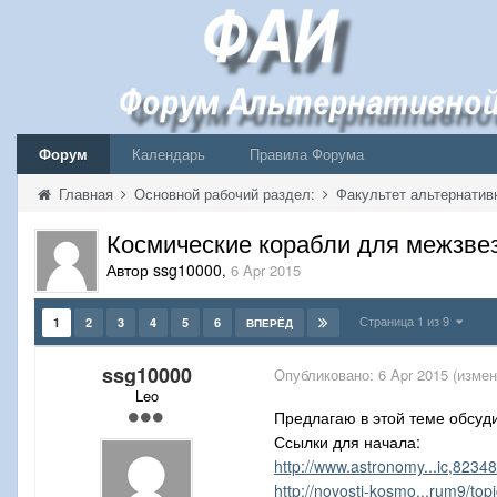
Форум
Календарь
Правила Форума
Главная
Основной рабочий раздел:
Факультет альтернатив
Космические корабли для межзве
Автор ssg10000
,
6 Apr 2015
Страница 1 из 9
1
2
3
4
5
6
ВПЕРЁД
ssg10000
Опубликовано:
6 Apr 2015
(измен
Leo
Предлагаю в этой теме обсуди
Ссылки для начала:
http://www.astronomy...ic,82348
http://novosti-kosmo...rum9/top