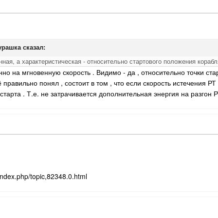
Бурашка сказал:
нная, а характеристическая - относительно стартового положения кораб
но на мгновенную скорость . Видимо - да , относительно точки стар
 правильно понял , состоит в том , что если скорость истечения РТ
старта . Т.е. не затрачивается дополнительная энергия на разгон РТ
index.php/topic,82348.0.html