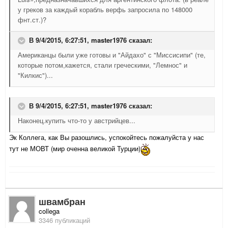
у греков за каждый корабль верфь запросила по 148000
фнт.ст.)?
В 9/4/2015, 6:27:51,
master1976
сказал:
Американцы были уже готовы и "Айдахо" с "Миссисипи" (те,
которые потом,кажется, стали греческими, "Лемнос" и
"Килкис")...
В 9/4/2015, 6:27:51,
master1976
сказал:
Наконец.купить что-то у австрийцев...
Эк Коллега, как Вы разошлись, успокойтесь пожалуйста у нас
тут не МОВТ (мир оченна великой Турции)
швамбран
collega
3346 публикаций