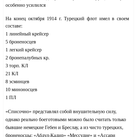
особенно усилился
На конец октября 1914 г. Турецкий флот имел в своем
составе:
1 линейный крейсер
5 броненосцев
1 легкий крейсер
2 бронепалубных кр.
3 торп. КЛ
21 КЛ
8 эсминцев
10 миноносцев
1 ПЛ
«Списочно» представлял собой внушительную силу,
однако реально боеготовыми можно было считать только
бывшие немецкие Гебен и Бреслау, а из чисто турецких,
броненосцы: «Абдул-Кадир» «Мессудие» и «Ассари