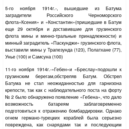
5-го ноября 1914г.-,
вышедшие из Батума
заградители Российского Черноморского
флота«Ксения» и «Константин»(пришедшие в Батум
еще 29 октября и доставившие для грузинского
флота мины и минно-тральные принадлежности) и
минный заградитель «Паскунджи» грузинского флота,
выставили мины у Трапезунда (123), Полатхане (77),
Унье (100) и Самсуна (100)
11-го ноября 1914г.-«Гебен»и «Бреслау»подошли к
грузинским берегам,обстреляв Батум
.
Обстрел
Батума не стал неожиданностью для гарнизона
крепости, так как
с наблюдательного поста на форту
№ 2 было обнаружено появление «Гебена», что дало
возможность батареям заблаговременно
подготовиться к отражению бомбардировки. Однако
огнем германо-турецких кораблей была серьезно
повреждена, как снарядами так и последующим