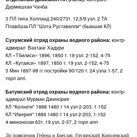
Дурмишхан Чачба
3 ПЛ типа Холланд 240/273т. 12,5/9 узл. 2 ТА
Плавбаза ПЛ "Шота Руставелли" (бывшая КЛ)
Сухумский отряд охраны водного района:
контр-
адмирал Вахтанг Хадури
КЛ «Тбилиси» 1896, 1850 т. 19 узл. 2-152, 4-75
КЛ «Кутаиси» 1897, 1850 т. 19 узл. 2-152, 4-75
3 Мин 1897-98 гг постройки 90/120 т. 24 узла 1-57, 2
торп апп.
Батумский
отряд охраны водного района:
контр-
адмирал Мурман Джинория
КЛ "Колхети" 1888 1480 т 14 узл 2-203, 1-152
КЛ "Иверия" 1889 1480 т 14 узл 2-203, 1-152
4 миноноски 63т. 19 узл. 2-37, 2 торп апп
До появления Гебена и Бреслау, Грузинский Королевский