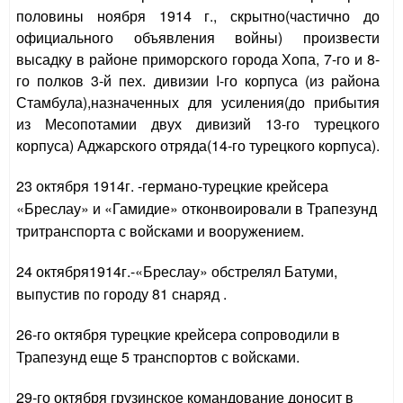
половины ноября 1914 г., скрытно(частично до
официального объявления войны) произвести
высадку в районе приморского города Хопа, 7-го и 8-
го полков 3-й пех. дивизии I-го корпуса (из района
Стамбула),назначенных для усиления(до прибытия
из Месопотамии двух дивизий 13-го турецкого
корпуса) Аджарского отряда(14-го турецкого корпуса).
23 октября 1914г. -германо-турецкие крейсера
«Бреслау» и «Гамидие» отконвоировали в Трапезунд
тритранспорта с войсками и вооружением.
24 октября1914г.-«Бреслау» обстрелял Батуми,
выпустив по городу 81 снаряд .
26-го октября турецкие крейсера сопроводили в
Трапезунд еще 5 транспортов с войсками.
29-го октября грузинское командование доносит в