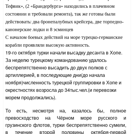
Тефвик», (2 «Брандербурга» находились в плачевном
состоянии и требовали ремонта), так же готовы были
действовать: два бронепалубных крейсера, две торпедно-
канонерские лодки и 8 эсминцев
С началом боевых действий на море турецко-германские
корабли проявляли высокую активность.
19-го октября турки начали высадку десанта в Хопе.
За неделю турецкому командованию удалось
беспрепятственно высадить до двух полков с
артиллерией, в последующие дни(до начала
ноября)численность турецкой группировки в Хопе и
окрестностях возросла до 34тыс.чел.(и перевозки
морем продолжались).
То есть, несмотря на, казалось бы, полное
превосходство на Чёрном море русского и
грузинского флотов, турки беспрепятственно сумели,
в течение второй половины октября-первой