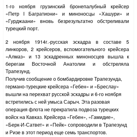
1-го ноября грузинский бронепалубный крейсер
«Петр I Багратиони» и миноносцы «Хашури» и
«Гурджаани» вновь безрезультатно обстреливали
турецкий порт.
2 ноября 1914г.-русская эскадра в составе 5
линкоров, 2 крейсеров, вспомогательного крейсера
«Алмаз» и 13 эскадренных миноносцев вышла к
берегам Восточной Анатолии и обстреляла
Трапезунд.
Получив сообщение о бомбардировке Трапезунда,
германо-турецкие крейсера «Гебен» и «Бреслау»
вышли на перехват русской эскадры и 6-го ноября
встретились с ней умыса Сарыч. Эта разовая
операция флота не прекратила подвоза турецких
войск на Кавказ. Крейсера «Гебен», «Гамидие»,
«Берк-И-Сатвет» и «Пейк» сопроводили в Трапезунд
и Ризе в этот период еще семь транспортов.