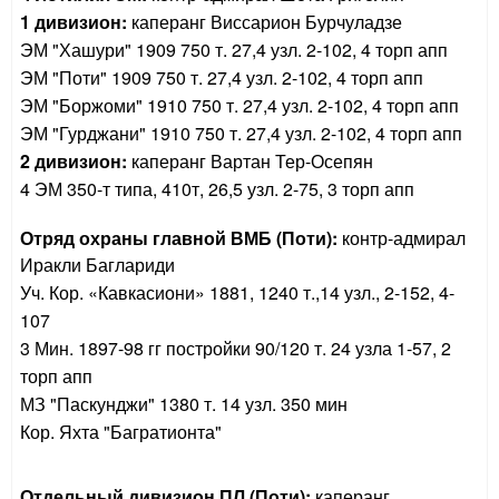
1 дивизион:
каперанг Виссарион Бурчуладзе
ЭМ "Хашури" 1909 750 т.
27,4 узл.
2-102, 4 торп апп
ЭМ "Поти" 1909 750 т.
27,4 узл.
2-102, 4 торп апп
ЭМ "Боржоми" 1910 750 т.
27,4 узл.
2-102, 4 торп апп
ЭМ "Гурджани" 1910 750 т.
27,4 узл.
2-102, 4 торп апп
2 дивизион:
каперанг Вартан Тер-Осепян
4 ЭМ 350-т типа, 410т, 26,5 узл. 2-75, 3 торп апп
Отряд охраны главной ВМБ (Поти):
контр-адмирал
Иракли Баглариди
Уч. Кор. «Кавкасиони» 1881, 1240 т.,14 узл., 2-152, 4-
107
3 Мин. 1897-98 гг постройки 90/120 т. 24 узла 1-57, 2
торп апп
МЗ "Паскунджи" 1380 т. 14 узл. 350 мин
Кор. Яхта "Багратионта"
Отдельный дивизион ПЛ (Поти):
каперанг