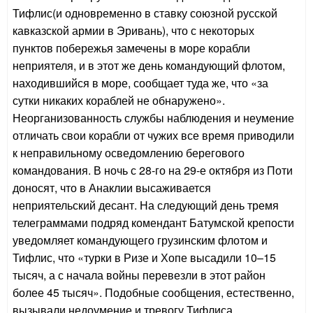
Тифлис(и одновременно в ставку союзной русской
кавказской армии в Эривань), что с некоторых
пунктов побережья замечены в море корабли
неприятеля, и в этот же день командующий флотом,
находившийся в море, сообщает туда же, что «за
сутки никаких кораблей не обнаружено».
Неорганизованность службы наблюдения и неумение
отличать свои корабли от чужих все время приводили
к неправильному осведомлению берегового
командования. В ночь с 28-го на 29-е октября из Поти
доносят, что в Анаклии высаживается
неприятельский десант. На следующий день тремя
телеграммами подряд комендант Батумской крепости
уведомляет командующего грузинским флотом и
Тифлис, что «турки в Ризе и Хопе высадили 10–15
тысяч, а с начала войны перевезли в этот район
более 45 тысяч». Подобные сообщения, естественно,
вызывали недоумение и тревогу Тифлиса,