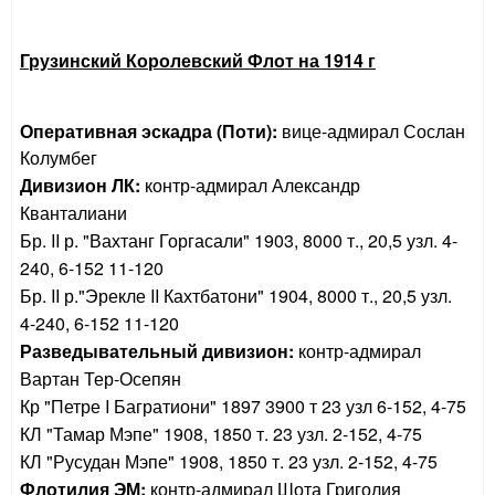
Грузинский Королевский Флот на 1914 г
Оперативная эскадра (Поти):
вице-адмирал Сослан
Колумбег
Дивизион ЛК:
контр-адмирал Александр
Кванталиани
Бр. II р. "Вахтанг Горгасали" 1903, 8000 т., 20,5 узл. 4-
240, 6-152 11-120
Бр. II р.
"Эрекле II Кахтбатони" 1904, 8000 т., 20,5 узл.
4-240, 6-152 11-120
Разведывательный дивизион:
контр-адмирал
Вартан Тер-Осепян
Кр "Петре I Багратиони" 1897 3900 т 23 узл 6-152, 4-75
КЛ "Тамар Мэпе" 1908, 1850 т. 23 узл. 2-152, 4-75
КЛ "Русудан Мэпе" 1908, 1850 т. 23 узл. 2-152, 4-75
Флотилия ЭМ:
контр-адмирал Шота Григолия