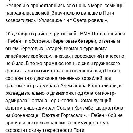
Бесцельно проболтавшись всю ночь в море, эсминцы
направились домой. Значительно раньше в Поти
возвратились "Уплисцихе " и " Светицховели».
10 декабря в районе грузинской ГВМБ Поти появился
«Гебен» и обстрелял береговые батареи, ответным
огнем береговых батарей германо-турецкому
линейному крейсеру, никаких повреждений нанесено
не было, В то же время основные силы грузинского
флота стали вытягиваться на внешний рейд Поти в
составе 1-го дивизиона линейных кораблей под
флагом контр-адмирала Александра Кванталиани, и
разведывательного дивизиона под флагом контр-
адмирала Вартана Тер-Осепяна. Командующий
флотом вице-адмирал Сослан Колумбег держал флаг
на броненосце «Вахтанг Горгасали». «Гебен» бой не
принял и воспользовавшись преимуществом в
скорости покинул окрестности Поти