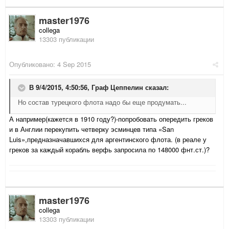
master1976
collega
13303 публикации
Опубликовано:
4 Sep 2015
В 9/4/2015, 4:50:56,
Граф Цеппелин
сказал:
Но состав турецкого флота надо бы еще продумать...
А например(кажется в 1910 году?)-попробовать опередить греков
и в Англии перекупить четверку эсминцев типа «San
Luis»,предназначавшихся для аргентинского флота. (в реале у
греков за каждый корабль верфь запросила по 148000 фнт.ст.)?
master1976
collega
13303 публикации