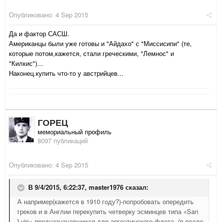
Опубликовано:
4 Sep 2015
Да и фактор САСШ.
Американцы были уже готовы и "Айдахо" с "Миссисипи" (те,
которые потом,кажется, стали греческими, "Лемнос" и
"Килкис")...
Наконец.купить что-то у австрийцев...
ГОРЕЦ
мемориальный профиль
8097 публикаций
Опубликовано:
4 Sep 2015
В 9/4/2015, 6:22:37,
master1976
сказал:
А например(кажется в 1910 году?)-попробовать опередить
греков и в Англии перекупить четверку эсминцев типа «San
Luis»,предназначавшихся для аргентинского флота. (в реале