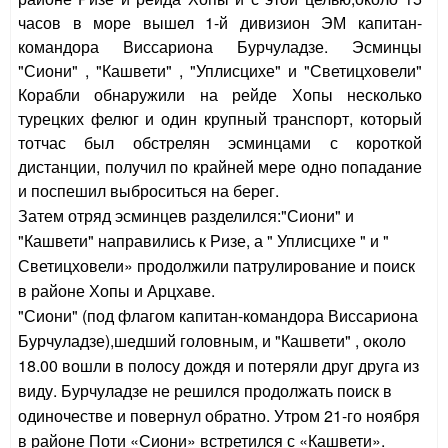
часов в море вышел 1-й дивизион ЭМ
капитан-
командора Виссариона Бурчуладзе
. Эсминцы
"Сиони" , "Кашвети" , "Уплисцихе" и "Светицховели"
Корабли обнаружили на рейде Хопы несколько
турецких фелюг и один крупный транспорт, который
тотчас был обстрелян эсминцами с короткой
дистанции, получил по крайней мере одно попадание
и поспешил выброситься на берег.
Затем отряд эсминцев разделился:"Сиони" и
"Кашвети" направились к Ризе, а " Уплисцихе " и "
Светицховели» продолжили патрулирование и поиск
в районе Хопы и Арцхаве.
"Сиони" (под флагом
капитан-командора Виссариона
Бурчуладзе
),шедший головным, и "Кашвети" , около
18.00 вошли в полосу дождя и потеряли друг друга из
виду. Бурчуладзе не решился продолжать поиск в
одиночестве и повернул обратно. Утром 21-го ноября
в районе Поти «Сиони» встретился с «Кашвети».