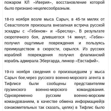
пожаром КЛ «Иверия», восстановление которой
было признано нецелесообразным.
18-го ноября возле мыса Сарыч, в 45-ти милях от
Севастополя произошла внезапная встреча русской
эскадры с «Гебеном» и «Бреслау». В результате
скоротечного боя, длившегося 14 минут, «Гебен»
получил ощутимые повреждения и пользуясь
преимуществом в скорости, скрылся. Из русских
кораблей повреждения получил флагманский
корабль адмирала Эбергарда, линкор «Евстафий».
19-го ноября сведения о произошедшем у мыса
Сарыч бое,через русского военно-морского агента в
Тифлисе были сообщены представителям
грузинского военно-морского командования.
Одновременно русским военно-морским
командованием, в качестве обмена информацией(в
ознакомительных так сказать, целях) в Тифлис было