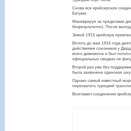
Снова все крейсерское соеди
Батуми.
Маневрируя за пределами дей
безрезультатно). После выход
Зимой 1915 крейсера привлек
Вплоть до мая 1916 года дея
действиями союзников у Дарда
всего дивизиона и был потопл
официальных сводках не фиг
Второй раз уже без поддержки
была захвачена одинокая шху
Однако самый известный морс
перехватить турецкий транспо
Возглавил соединение крейсер