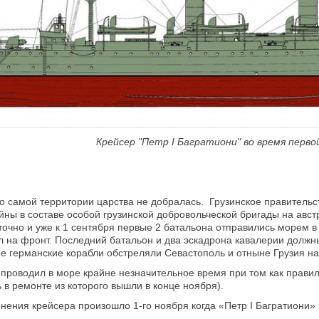
Крейсер "Петр I Багратиони" во время перво
о самой территории царства не добралась. Грузинское правитель
йны в составе особой грузинской добровольческой бригады на авст
точно и уже к 1 сентября первые 2 батальона отправились морем 
л на фронт. Последний батальон и два эскадрона кавалерии должны
нее германские корабли обстреляли Севастополь и отныне Грузия н
проводил в море крайне незначительное время при том как прави
в ремонте из которого вышли в конце ноября).
ения крейсера произошло 1-го ноября когда «Петр I Багратиони