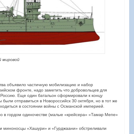
й мировой
ства объявило частичную мобилизацию и набор
рийском фронте, надо заметить что добровольцев для
в Россию. Еще один батальон сформировали к концу
 были отправиться в Новороссийск 30 октября, но в тот же
аходиться в состоянии войны с Османской империей.
ло в гордом одиночестве (малые «крейсера» «Тамар Мепе»
» и миноносцы «Хашури» и «Гурджаани» обстреливали