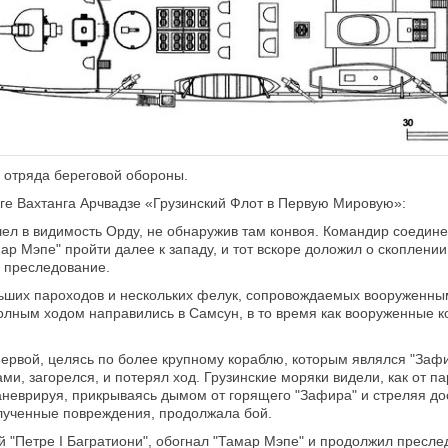
о отряда береговой обороны.
иге Вахтанга Арчвадзе «Грузинский Флот в Первую Мировую»:
шел в видимость Орду, не обнаружив там конвоя. Командир соеди
р Мэпе" пройти далее к западу, и тот вскоре доложил о скоплении
 преследование.
льших пароходов и нескольких фелук, сопровождаемых вооруженным
полным ходом направились в Самсун, в то время как вооруженные к
ервой, целясь по более крупному кораблю, которым являлся "Зафир
и, загорелся, и потерял ход. Грузинские моряки видели, как от п
аневрируя, прикрываясь дымом от горящего "Зафира" и стреляя дос
олученные повреждения, продолжала бой.
 "Петре I Багратиони", обогнал "Тамар Мэпе" и продолжил пресле