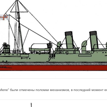
н Мепе" были отмечены поломки механизмов, в последний момент ег