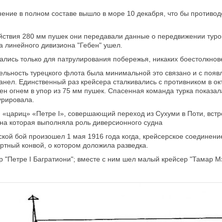
нение в полном составе вышло в море 10 декабря, что бы противо
ствия 280 мм пушек они передавали данные о передвижении турок
а линейного дивизиона "Гебен" ушел.
ались только для патрулирования побережья, никаких боестолкнов
тельность турецкого флота была минимальной это связано и с появ
нел. Единственный раз крейсера сталкивались с противником в окт
ен огнем в упор из 75 мм пушек. Спасенная команда турка показала 
урировала.
 «цариц» «Петре I», совершающий переход из Сухуми в Поти, встре
на которая выполняла роль диверсионного судна
кой бой произошел 1 мая 1916 года когда, крейсерское соединени
ртный конвой, о котором доложила разведка.
 "Петре I Багратиони"; вместе с ним шел малый крейсер "Тамар М