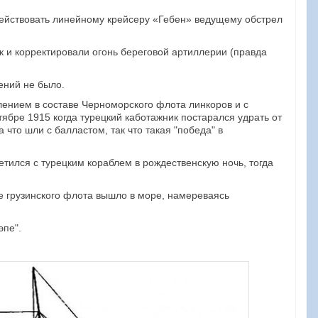
действовать линейному крейсеру «Гебен» ведущему обстрел
 и корректировали огонь береговой артиллерии (правда
ений не было.
лением в составе Черноморского флота линкоров и с
ябре 1915 когда турецкий каботажник постарался удрать от
что шли с балластом, так что такая "победа" в
тился с турецким кораблем в рождественскую ночь, тогда
е грузинского флота вышло в море, намереваясь
эпе".