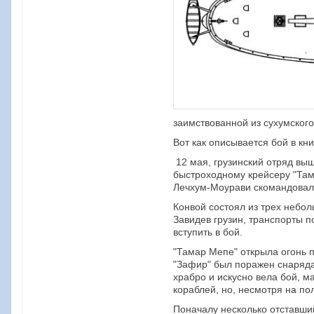
заимствованной из сухумског
Вот как описывается бой в кн
12 мая, грузинский отряд вы
быстроходному крейсеру "Тама
Лечхум-Моурави скомандовал
Конвой состоял из трех небо
Завидев грузин, транспорты 
вступить в бой.
"Тамар Мепе" открыла огонь п
"Зафир" был поражен снарядам
храбро и искусно вела бой, м
кораблей, но, несмотря на п
Поначалу несколько отставший