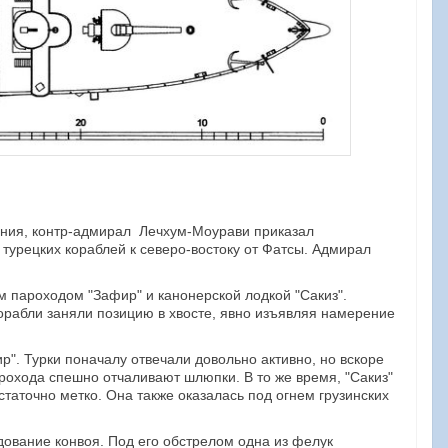
нения, контр-адмирал Лечхум-Моурави приказал
 турецких кораблей к северо-востоку от Фатсы. Адмирал
 пароходом "Зафир" и канонерской лодкой "Сакиз".
орабли заняли позицию в хвосте, явно изъявляя намерение
". Турки поначалу отвечали довольно активно, но вскоре
арохода спешно отчаливают шлюпки. В то же время, "Сакиз"
таточно метко. Она также оказалась под огнем грузинских
дование конвоя. Под его обстрелом одна из фелук