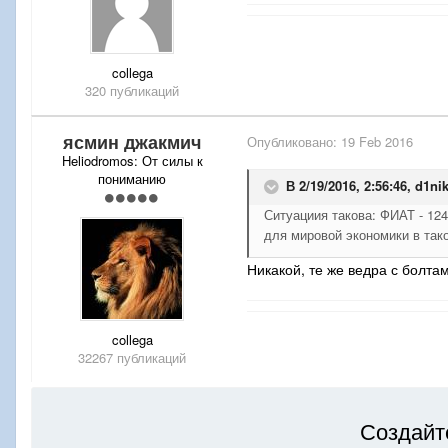
collega
320 публикаций
ясмин джакмич
Опубликовано:
19 Feb 2016
Heliodromos: От силы к
пониманию
В 2/19/2016, 2:56:46,
d1ni
Ситуациия такова: ФИАТ - 12
для мировой экономики в так
Никакой, те же ведра с болта
collega
32267 публикаций
Создайт