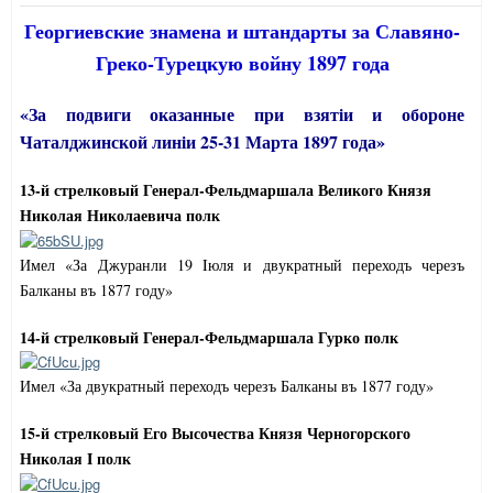
Георгиевские знамена и штандарты за Славяно-
Греко-Турецкую войну 1897 года
«За подвиги оказанные при взят
i
и и обороне
Чаталджинской лин
i
и 25-31 Марта 1897 года»
13-й стрелковый Генерал-Фельдмаршала Великого Князя
Николая Николаевича полк
Имел «За Джуранли 19 Iюля и двукратный переходъ черезъ
Балканы въ 1877 году»
14-й стрелковый Генерал-Фельдмаршала Гурко полк
Имел «За двукратный переходъ черезъ Балканы въ 1877 году»
15-й стрелковый Его Высочества Князя Черногорского
Николая I полк