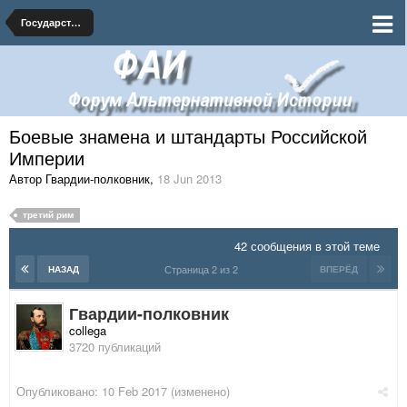
Государственная и военная символика Российской Империи
Боевые знамена и штандарты Российской
Империи
Автор Гвардии-полковник
,
18 Jun 2013
третий рим
42 сообщения в этой теме
Страница 2 из 2
НАЗАД
ВПЕРЁД
Гвардии-полковник
collega
3720 публикаций
Опубликовано:
10 Feb 2017
(изменено)