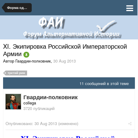
Форма одежды и знаки различия Российской Империи
XI. Экипировка Российской Императорской
Армии
Автор Гвардии-полковник
,
30 Aug 2013
третий рим
11 сообщений в этой теме
Гвардии-полковник
collega
3720 публикаций
Опубликовано:
30 Aug 2013
(изменено)