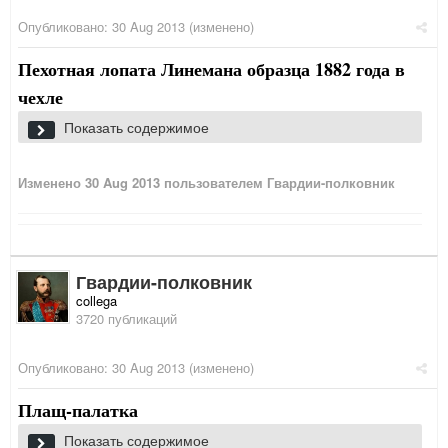
Опубликовано:
30 Aug 2013
(изменено)
Пехотная лопата Линемана образца 1882 года в
чехле
Показать содержимое
Изменено
30 Aug 2013
пользователем Гвардии-полковник
Гвардии-полковник
collega
3720 публикаций
Чехол для лопаты Линемана обр. 1882 г.
Опубликовано:
30 Aug 2013
(изменено)
Плащ-палатка
Показать содержимое