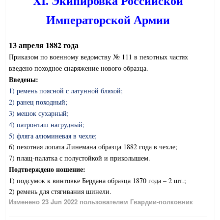
XI. Экипировка Российской
Императорской Армии
13 апреля 1882 года
Приказом по военному ведомству № 111 в пехотных частях
введено походное снаряжение нового образца.
Введены:
1) ремень поясной с латунной бляхой;
2) ранец походный;
3) мешок сухарный;
4) патронташ нагрудный;
5) фляга алюминевая в чехле;
6) пехотная лопата Линемана образца 1882 года в чехле;
7) плащ-палатка с полустойкой и приколышем.
Подтверждено ношение:
1) подсумок к винтовке Бердана образца 1870 года – 2 шт.;
2) ремень для стягивания шинели.
Изменено
23 Jun 2022
пользователем Гвардии-полковник