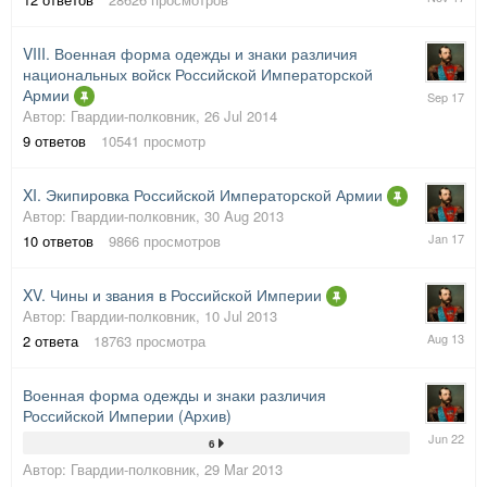
Nov
2017
VIII. Военная форма одежды и знаки различия
национальных войск Российской Императорской
16
Армии
Sep
Автор:
Гвардии-полковник
,
26 Jul 2014
2017
9
ответов
10541
просмотр
XI. Экипировка Российской Императорской Армии
Автор:
Гвардии-полковник
,
30 Aug 2013
4
10
ответов
9866
просмотров
Jan
2017
XV. Чины и звания в Российской Империи
Автор:
Гвардии-полковник
,
10 Jul 2013
3
2
ответа
18763
просмотра
Aug
2013
Военная форма одежды и знаки различия
Российской Империи (Архив)
13
6
Jun
Автор:
Гвардии-полковник
,
29 Mar 2013
2022