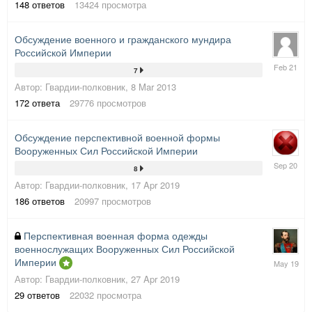
148
ответов
13424
просмотра
Обсуждение военного и гражданского мундира
Российской Империи
15
7
Feb
Автор:
Гвардии-полковник
,
8 Mar 2013
2021
172
ответа
29776
просмотров
Обсуждение перспективной военной формы
Вооруженных Сил Российской Империи
10
8
Sep
Автор:
Гвардии-полковник
,
17 Apr 2019
2020
186
ответов
20997
просмотров
Перспективная военная форма одежды
военнослужащих Вооруженных Сил Российской
26
Империи
May
Автор:
Гвардии-полковник
,
27 Apr 2019
2019
29
ответов
22032
просмотра