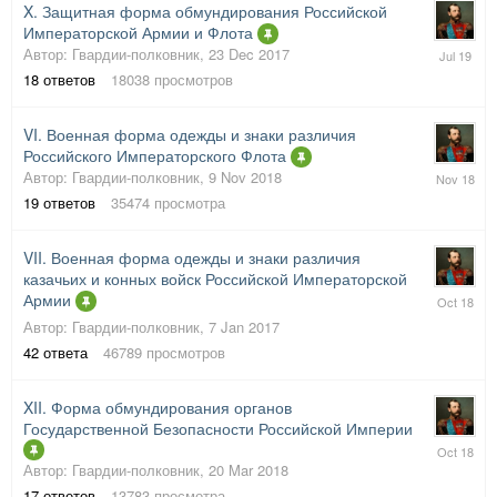
X. Защитная форма обмундирования Российской
Императорской Армии и Флота
2
Автор:
Гвардии-полковник
,
23 Dec 2017
Jul
18
ответов
18038
просмотров
2019
VI. Военная форма одежды и знаки различия
Российского Императорского Флота
12
Автор:
Гвардии-полковник
,
9 Nov 2018
Nov
19
ответов
35474
просмотра
2018
VII. Военная форма одежды и знаки различия
казачьих и конных войск Российской Императорской
22
Армии
Oct
Автор:
Гвардии-полковник
,
7 Jan 2017
2018
42
ответа
46789
просмотров
XII. Форма обмундирования органов
Государственной Безопасности Российской Империи
19
Oct
Автор:
Гвардии-полковник
,
20 Mar 2018
2018
17
ответов
13783
просмотра