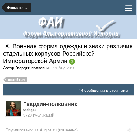
Форма одежды и знаки различия Российской Империи
IX. Военная форма одежды и знаки различия
отдельных корпусов Российской
Императорской Армии
Автор Гвардии-полковник
,
11 Aug 2013
третий рим
14 сообщений в этой теме
Гвардии-полковник
collega
3720 публикаций
Опубликовано:
11 Aug 2013
(изменено)