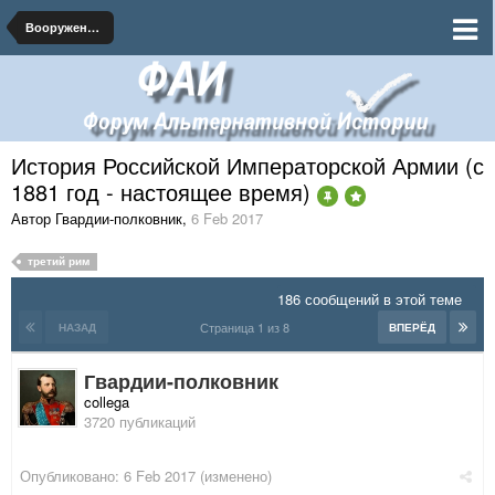
Вооруженные Силы Российской Империи
История Российской Императорской Армии (с
1881 год - настоящее время)
Автор Гвардии-полковник
,
6 Feb 2017
третий рим
186 сообщений в этой теме
Страница 1 из 8
НАЗАД
ВПЕРЁД
Гвардии-полковник
collega
3720 публикаций
Опубликовано:
6 Feb 2017
(изменено)