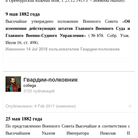
й Оренбургский казачий полк, с 25.12.1913 г. – Воеводы Нагого
).
9 мая 1882 года
Об
Высочайше утверждено положение Военного Совета «
изменении действующих штатов Главного Военного Суда и
Главного Военно-Судного Управления
» (№858. Собр. Узак.
Июля 16, ст. 498).
Изменено
14 Jul 2018
пользователем Гвардии-полковник
Гвардии-полковник
collega
3720 публикаций
Опубликовано:
6 Feb 2017
(изменено)
25 мая 1882 года
По представлению Военного Совета Высочайше в соответствии с
Высочайшим Указом Императора Николая II