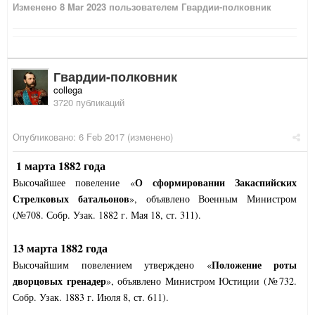
Изменено
8 Mar 2023
пользователем Гвардии-полковник
Гвардии-полковник
collega
3720 публикаций
Опубликовано:
6 Feb 2017
(изменено)
1 марта 1882 года
О сформировании Закаспийских
Высочайшее повеление «
Стрелковых батальонов
», объявлено Военным Министром
(№708. Собр. Узак. 1882 г. Мая 18, ст. 311).
13 марта 1882 года
Положение роты
Высочайшим повелением утверждено
«
дворцовых гренадер
»
, объявлено Министром Юстиции (№732.
Собр. Узак. 1883 г. Июля 8, ст. 611).