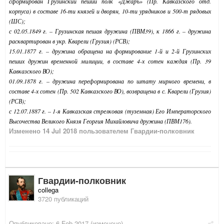
сформирован Грузинский пеший полк «Джаръ» (Пр. Кавказского отд.
корпуса) в составе 16-ти князей и дворян, 10-ти урядников и 500-т рядовых
(ШС);
с 02.05.1849 г. – Грузинская пешая дружина (ПВМ39), к 1866 г. – дружина
расквартирован в укр. Кварели (Грузия) (РСВ);
15.01.1877 г. – дружина обращена на формирование 1-й и 2-й Грузинских
пеших дружин временной милиции, в составе 4-х сотен каждая (Пр. 39
Кавказского ВО);
01.09.1878 г. – дружина переформирована по штату мирного времени, в
составе 4-х сотен (Пр. 502 Кавказского ВО), возвращена в с. Кварели (Грузия)
(РСВ);
с 12.07.1887 г. – 1-я Кавказская стрелковая (туземная) Его Императорского
Высочества Великого Князя Георгия Михайловича дружина (ПВМ176).
Изменено
14 Jul 2018
пользователем Гвардии-полковник
Гвардии-полковник
collega
3720 публикаций
Опубликовано:
6 Feb 2017
(изменено)