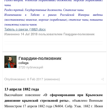
Раздел второй. Флотские (корабельные) должности. Морские (корабельные)
чины.
Раздел третий. Государственные должности. Статские чины.
Изменениями к Табелю о рангах Российской Империи введены
(восстановлены) воинские, морские (корабельные), статские чины, повышены
(понижены) классы чинов.
Табель о рангах (1882).docx
Изменено
14 Jul 2018
пользователем Гвардии-полковник
Гвардии-полковник
collega
3720 публикаций
Опубликовано:
6 Feb 2017
(изменено)
13 апреля 1882 года
О сформировании при Крымском
Высочайшее повеление «
дивизионе крымской стрелковой роты
», объявлено Военным
Министром 17 апреля 1882 года (№804. Собр. Узак. 1882 г. Июня