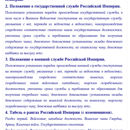
2. Положение о государственной службе Российской Империи.
Положением установлен порядок прохождения государственной службы, в
том числе в Военном Ведомстве (поступления на государственную службу,
увольнения с нее, перевода из ведомства в ведомство), чинопроизводства
(определено соответствие статских чинов государственным должностям,
уточнены сроки службы и требования по образованию для получения
очередного чина), денежного довольствия (установлены оклады денежного
содержания по государственной должности, по статскому чину, денежные
надбавки за выслугу лет).
3. Положение о военной службе Российской Империи.
Положением установлен порядок прохождения военной службы (поступления
на военную службу, увольнения с нее, перевода из ведомства в ведомство),
чинопроизводства (определено соответствие воинских, морских
(корабельных) чинов войсковым (штабным), морским (корабельным)
должностям, уточнены сроки службы и требования по образованию для
получения очередного чина), денежного довольствия (установлены оклады
денежного содержания по воинской должности, по воинскому, морскому
(корабельному) чину, денежные надбавки за выслугу лет).
4. Табель о рангах Российской Империи (с изменениями).
Раздел первый. Войсковые, штабные должности. Воинские чины Гвардии,
Армии, Казачьих войск, Государственного ополчения.