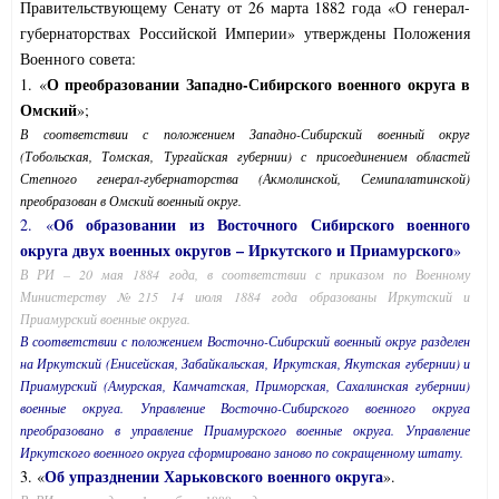
Правительствующему Сенату от 26 марта 1882 года «О генерал-
губернаторствах Российской Империи» утверждены Положения
Военного совета:
О преобразовании Западно-Сибирского военного округа в
1. «
Омский
»;
В соответствии с положением Западно-Сибирский военный округ
(Тобольская, Томская, Тургайская губернии) с присоединением областей
Степного генерал-губернаторства (Акмолинской, Семипалатинской)
преобразован в Омский военный округ.
Об образовании из Восточного Сибирского военного
2. «
округа двух военных округов – Иркутского и Приамурского
»
В РИ – 20 мая 1884 года, в соответствии с приказом по Военному
Министерству №215 14 июля 1884 года образованы Иркутский и
Приамурский военные округа.
В соответствии с положением Восточно-Сибирский военный округ разделен
на Иркутский (Енисейская, Забайкальская, Иркутская, Якутская губернии) и
Приамурский (Амурская, Камчатская, Приморская, Сахалинская губернии)
военные округа. Управление Восточно-Сибирского военного округа
преобразовано в управление Приамурского военные округа. Управление
Иркутского военного округа сформировано заново по сокращенному штату.
Об упразднении Харьковского военного округа
3. «
».