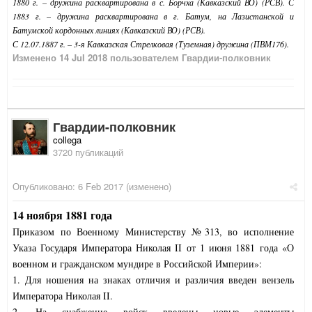
1880 г. – дружина расквартирована в с. Борчха (Кавказский ВО) (РСВ). С
1883 г. – дружина расквартирована в г. Батум, на Лазистанской и
Батумской кордонных линиях (Кавказский ВО) (РСВ).
С 12.07.1887 г. – 3-я Кавказская Стрелковая (Туземная) дружина (ПВМ176).
Изменено
14 Jul 2018
пользователем Гвардии-полковник
Гвардии-полковник
collega
3720 публикаций
Опубликовано:
6 Feb 2017
(изменено)
14 ноября 1881 года
Приказом по Военному Министерству №313, во исполнение
Указа Государя Императора Николая II от 1 июня 1881 года «О
военном и гражданском мундире в Российской Империи»:
1. Для ношения на знаках отличия и различия введен вензель
Императора Николая II.
2. На снабжение войск введены новые элементы