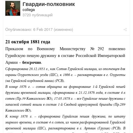
Гвардии-полковник
collega
3720 публикаций
Опубликовано:
6 Feb 2017
(изменено)
21 октября 1881 года
Приказом по Военному Министерству №292 повелено
Гурийскую пешую дружину в составе Российской Императорской
безсрочно
Армии –
.
Сформирована 28.12.1851 г., как Сотня Гурийской милиции, из ополченцев для
охраны Озургетского уезда (ШС), к 1866 г. – расквартирован в г. Озургеты
(на Гурийской кордонной линии) (РСВ).
В конце 1876 г. – сотня обращена на формирование 1-й Гурийской пешей
дружины временной милиции, сформирована к 21.12.1876 года, в составе 4-х
сотен (Пр.39 Кавказского ВО), 17.05.1878 г. – все Гурийские пешие дружины с
запасной сотней вошли в состав 1-й Сводной иррегулярной бригады (Пр.289
Кавказского ВО).
К концу 1878 г. – сформирована Гурийская пешая дружина, по штату
мирного времени, в составе 4-х сотен, из чинов расформированной Гурийской
временной милиции (ШС), расквартирована в г. Артвин (Грузия) (РСВ). В