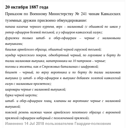
20 октября 1887 года
Приказом по Военному Министерству № 241 чинам Кавказских
туземных дружин присвоено обмундирование:
папаха казачья черного курпеня, верх – малиновый (с обшивкой по швам у
унтер-офицеров белевой тесьмой, а у офицеров кавказский галун);
фуражки только штаб- и обер-офицерам – черные с малиновыми
выпушками;
башлык армейского образца, обшитый черной гарусной тесьмой;
мундир черкесского покроя, однобортный черный, по горловине и борту до
талии малиновая выпушка, напатронники на 10 патронов – черные;
погоны и эполеты, как в Стрелковых батальонах с шифровкой;
бешмет – черный, по верху воротника и по борту до талии малиновая
выпушка (у штаб- и обер-офицеров к выпушке добавлен золотой кавказский
галун с малиновым просветом);
шаровары черные с малиновой выпушкой;
бурка черной шерсти;
штаб- и обер-офицерам плащ, клапаны на воротнике черные с малиновой
выпушкой;
поясной ремень нижних чинов армейского пехотного образца с вороненой
пряжкой (офицерам наборный с позолоченной пряжкой).
Изменено
14 Jul 2018
пользователем Гвардии-полковник