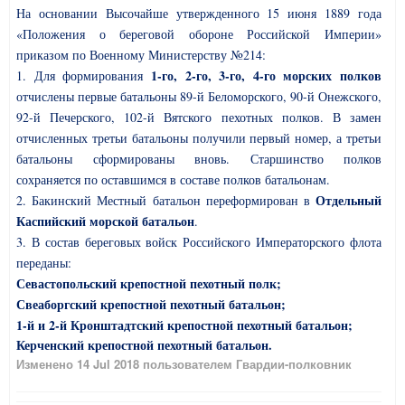
На основании Высочайше утвержденного 15 июня 1889 года
«Положения о береговой обороне Российской Империи»
приказом по Военному Министерству №214:
1-го, 2-го, 3-го, 4-го морских полков
1. Для формирования
отчислены первые батальоны 89-й Беломорского, 90-й Онежского,
92-й Печерского, 102-й Вятского пехотных полков. В замен
отчисленных третьи батальоны получили первый номер, а третьи
батальоны сформированы вновь. Старшинство полков
сохраняется по оставшимся в составе полков батальонам.
Отдельный
2. Бакинский Местный батальон переформирован в
Каспийский морской батальон
.
3. В состав береговых войск Российского Императорского флота
переданы:
Севастопольский крепостной пехотный полк;
Свеаборгский крепостной пехотный батальон;
1-й и 2-й Кронштадтский крепостной пехотный батальон;
Керченский крепостной пехотный батальон.
Изменено
14 Jul 2018
пользователем Гвардии-полковник