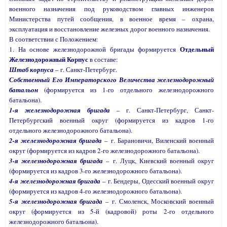
военного назначения под руководством главных инженеров
Министерства путей сообщения, в военное время – охрана,
эксплуатация и восстановление железных дорог военного назначения.
В соответствии с Положением:
Отдельный
1. На основе железнодорожной бригады формируется
Железнодорожный Корпус
в составе:
Штаб корпуса
– г. Санкт-Петербург.
Собственный Его Императорского Величества железнодорожный
батальон
(формируется из 1-го отдельного железнодорожного
батальона).
1-я железнодорожная бригада
– г. Санкт-Петербург, Санкт-
Петербургский военный округ (формируется из кадров 1-го
отдельного железнодорожного батальона).
2-я железнодорожная бригада
– г. Барановичи, Виленский военный
округ (формируется из кадров 2-го железнодорожного батальона).
3-я железнодорожная бригада
– г. Луцк, Киевский военный округ
(формируется из кадров 3-го железнодорожного батальона).
4-я железнодорожная бригада
– г. Бендеры, Одесский военный округ
(формируется из кадров 4-го железнодорожного батальона).
5-я железнодорожная бригада
– г. Смоленск, Московский военный
округ (формируется из 5-й (кадровой) роты 2-го отдельного
железнодорожного батальона).