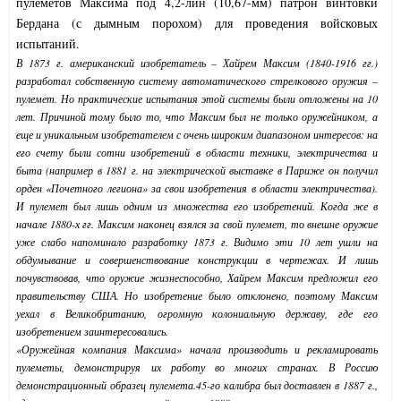
пулеметов Максима под 4,2-лин (10,67-мм) патрон винтовки
Бердана (с дымным порохом) для проведения войсковых
испытаний.
В 1873 г. американский изобретатель – Хайрем Максим (1840-1916 гг.)
разработал собственную систему автоматического стрелкового оружия –
пулемет. Но практические испытания этой системы были отложены на 10
лет. Причиной тому было то, что Максим был не только оружейником, а
еще и уникальным изобретателем с очень широким диапазоном интересов: на
его счету были сотни изобретений в области техники, электричества и
быта (например в 1881 г. на электрической выставке в Париже он получил
орден «Почетного легиона» за свои изобретения в области электричества).
И пулемет был лишь одним из множества его изобретений. Когда же в
начале 1880-х гг. Максим наконец взялся за свой пулемет, то внешне оружие
уже слабо напоминало разработку 1873 г. Видимо эти 10 лет ушли на
обдумывание и совершенствование конструкции в чертежах. И лишь
почувствовав, что оружие жизнеспособно, Хайрем Максим предложил его
правительству США. Но изобретение было отклонено, поэтому Максим
уехал в Великобританию, огромную колониальную державу, где его
изобретением заинтересовались.
«Оружейная компания Максима» начала производить и рекламировать
пулеметы, демонстрируя их работу во многих странах. В Россию
демонстрационный образец пулемета.45-го калибра был доставлен в 1887 г.,