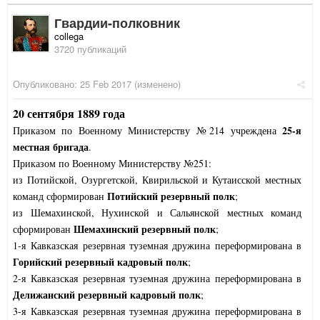
Гвардии-полковник
collega
3720 публикаций
Опубликовано:
25 Feb 2017
(изменено)
20 сентября 1889 года
25-я
Приказом по Военному Министерству №214 учреждена
местная бригада
.
Приказом по Военному Министерству №251:
из Потийской, Озургетской, Квирильской и Кутаисской местных
Потийский резервный полк
команд сформирован
;
из Шемахинской, Нухинской и Сальянской местных команд
Шемахинский резервный полк
сформирован
;
1-я Кавказская резервная туземная дружина переформирована в
Горийский резервный кадровый полк
;
2-я Кавказская резервная туземная дружина переформирована в
Делижанский резервный кадровый полк
;
3-я Кавказская резервная туземная дружина переформирована в