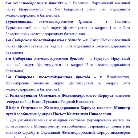
6-я железнодорожная бригада
– г. Варшава, Варшавский военный
округ (формируется из 5-й (кадровой) роты 3-го отдельного
железнодорожного батальона).
Туркестанская железнодорожная бригада
– г. Ташкент,
Туркестанский военный округ (формируется из кадров 1-го и 2-го
Закаспийских железнодорожных батальонов).
1-я Сибирская железнодорожная бригада
– г. Омск, Омский военный
округ (формируется из кадров 1-го отдельного железнодорожного
батальона).
2-я Сибирская железнодорожная бригада
– г. Иркутск, Иркутский
военный округ (формируется из кадров 2-го железнодорожного
батальона).
3-я Сибирская железнодорожная бригада
– г. Владивосток,
Приамурский военный округ (формируется из кадров 3-го
железнодорожного батальона).
Командующим Отдельного Железнодорожного Корпуса
2.
назначен
Князь Туманов Георгий Евсеевич.
генерал-майор
Шефом Отдельного Железнодорожного Корпуса
Министр
назначен
путей сообщения
Посьет Константин Николаевич.
адмирал
3. Для укомплектования командным составом формируемых частей по
согласованию с Министром путей сообщения разрешается принять на
военную службу в Отдельный Железнодорожный Корпус инженеров