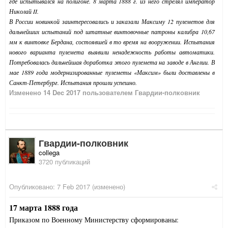
где испытывался на полигоне. 8 марта 1888 г. из него стрелял император
Николай II.
В России новинкой заинтересовались и заказали Максиму 12 пулеметов для
дальнейших испытаний под штатные винтовочные патроны калибра 10,67
мм к винтовке Бердана, состоявшей в то время на вооружении. Испытания
нового варианта пулемета выявили ненадежность работы автоматики.
Потребовалась дальнейшая доработка этого пулемета на заводе в Англии. В
мае 1889 года модернизированные пулеметы «Максим» были доставлены в
Санкт-Петербург. Испытания прошли успешно.
Изменено
14 Dec 2017
пользователем Гвардии-полковник
Гвардии-полковник
collega
3720 публикаций
Опубликовано:
7 Feb 2017
(изменено)
17 марта 1888 года
Приказом по Военному Министерству сформированы: