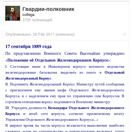
Гвардии-полковник
collega
3720 публикаций
Опубликовано:
25 Feb 2017
(изменено)
17 сентября 1889 года
По представлению Военного Совета Высочайше утверждено
Положение об Отдельном Железнодорожном Корпусе
«
»:
I. Состоящие ныне в Инженерном корпусе военного ведомства
Отдельный
железнодорожные батальоны выделить из оного в
Железнодорожный Корпус
.
II. Подчинить Железнодорожный Корпус Министру путей сообщения
с присвоением ему звания шефа Отдельного Железнодорожного
Корпуса, и с наделением ему прав по управлению сим Корпусом. В
строевом отношении корпус подчиняется Военному министру.
Командира Отдельного Железнодорожного
III. Учредить должность
Корпуса
и штаб сего корпуса, согласно прилагаемому штату
Управления Отдельного Железнодорожного Корпуса...»
В мирное время на части корпуса возлагается выполнение наиболее
сложных задач по строительству и реконструкции железных дорог