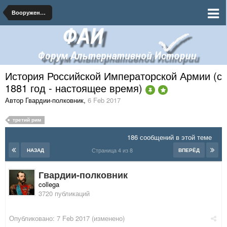
Вооруженные Силы Российской Империи
История Российской Императорской Армии (с
1881 год - настоящее время)
Автор Гвардии-полковник
,
6 Feb 2017
третий рим
186 сообщений в этой теме
Страница 4 из 8
НАЗАД
ВПЕРЁД
Гвардии-полковник
collega
3720 публикаций
Опубликовано:
7 Feb 2017
(изменено)