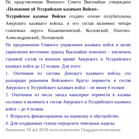
По представлению Военного Совета Высочайше утверждено
Положение об Уссурийском казачьем Войске
«
».
Уссурийское казачье Войско
создано основе полубатальона
Амурского казачьего войска, в его состав включено четыре
станичных округа: Казакевичевский, Козловский, Платоно-
Александровский, Полтавский.
По предложению Главного управления казачьих войск в целях
укрепления восточных границ Высочайше повелено – увеличить
строевой состав (в военное время) Амурского и Уссурийского
казачьих войск до 12 полков. Для этого:
1. Охотников из состава Донского казачьего войска (по
разнарядке решением Войскового Круга) перевести в состав
Амурского и Уссурийского казачьих войск – не менее 6 полков .
2. Охотников из числа запаса кавалерии перевести в казачье
сословие и включить в состав Амурского и Уссурийского казачьих
войск – до 4 полков.
3. Испросить финансирование на перевозку и обустройство.
4. Для создаваемых станиц определить земельные наделы.
Изменено
14 Jul 2018
пользователем Гвардии-полковник