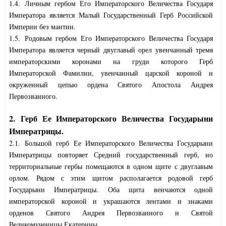
1.4. Личным гербом Его Императорского Величества Государя
Императора является Малый Государственный Герб Российской
Империи без мантии.
1.5. Родовым гербом Его Императорского Величества Государя
Императора является черный двуглавый орел увенчанный тремя
императорскими коронами на груди которого Герб
Императорской Фамилии, увенчанный царской короной и
окруженный цепью ордена Святого Апостола Андрея
Первозванного.
2. Герб Ее Императорского Величества Государыни
Императрицы.
2.1. Большой герб Ее Императорского Величества Государыни
Императрицы повторяет Средний государственный герб, но
территориальные гербы помещаются в одном щите с двуглавым
орлом. Рядом с этим щитом располагается родовой герб
Государыни Императрицы. Оба щита венчаются одной
императорской короной и украшаются лентами и знаками
орденов Святого Андрея Первозванного и Святой
Великомученицы Екатерины.