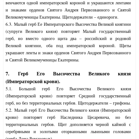
венчаются одной императорской короной и украшаются лентами
и знаками орденов Святого Андрея Первозванного и Святой
Великомученицы Екатерины. Щитодержатели – единороги.
6.3. Малый герб Ее Императорского Высочества Великой княгини
(супруги Великого князя) повторяет Малый государственный
герб, но вместо одного щита два – российский и родовой
Великой княгини, оба под императорской короной. Щиты
украшают ленты и знаки орденов Святого Андрея Первозванного
и Святой Великомученицы Екатерины.
7. Герб Его Высочества Великого князя
(Императорской крови).
5.1. Большой герб Его Высочества Великого князя
(Императорской крови) повторяет Средний государственный
герб, но без территориальных гербов. Щитодержатели – грифоны.
5.2. Малый герб Его Высочества Великого князя (Императорской
крови) повторяет герб Наследника Цесаревича, но без
территориальных гербов. Щит дополняется черной каймой с
серебряными и золотыми оторванными львиными головами
(герба Дома Романовых).