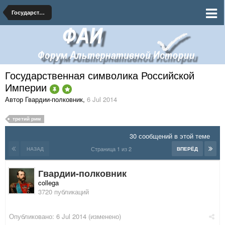
Государственная и военная символика Российской Империи
Государственная символика Российской
Империи
Автор Гвардии-полковник
,
6 Jul 2014
третий рим
30 сообщений в этой теме
Страница 1 из 2
НАЗАД
ВПЕРЁД
Гвардии-полковник
collega
3720 публикаций
Опубликовано:
6 Jul 2014
(изменено)