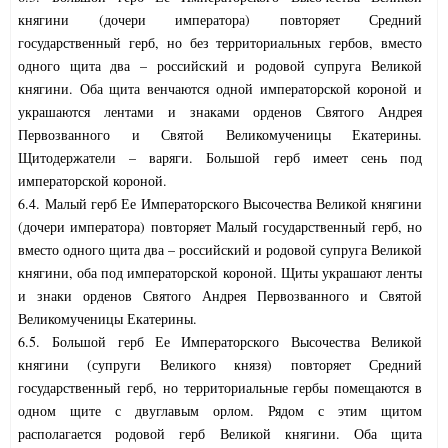
княгини (дочери императора) повторяет Средний
государственный герб, но без территориальных гербов, вместо
одного щита два – российский и родовой супруга Великой
княгини. Оба щита венчаются одной императорской короной и
украшаются лентами и знаками орденов Святого Андрея
Первозванного и Святой Великомученицы Екатерины.
Щитодержатели – варяги. Большой герб имеет сень под
императорской короной.
6.4. Малый герб Ее Императорского Высочества Великой княгини
(дочери императора) повторяет Малый государственный герб, но
вместо одного щита два – российский и родовой супруга Великой
княгини, оба под императорской короной. Щиты украшают ленты
и знаки орденов Святого Андрея Первозванного и Святой
Великомученицы Екатерины.
6.5. Большой герб Ее Императорского Высочества Великой
княгини (супруги Великого князя) повторяет Средний
государственный герб, но территориальные гербы помещаются в
одном щите с двуглавым орлом. Рядом с этим щитом
располагается родовой герб Великой княгини. Оба щита