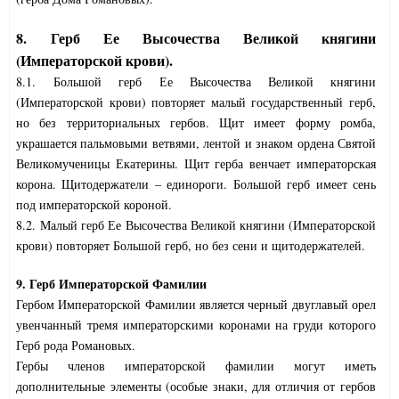
8. Герб Ее Высочества Великой княгини
(Императорской крови).
8.1. Большой герб Ее Высочества Великой княгини
(Императорской крови) повторяет малый государственный герб,
но без территориальных гербов. Щит имеет форму ромба,
украшается пальмовыми ветвями, лентой и знаком ордена Святой
Великомученицы Екатерины. Щит герба венчает императорская
корона. Щитодержатели – единороги. Большой герб имеет сень
под императорской короной.
8.2. Малый герб Ее Высочества Великой княгини (Императорской
крови) повторяет Большой герб, но без сени и щитодержателей.
9. Герб Императорской Фамилии
Гербом Императорской Фамилии является черный двуглавый орел
увенчанный тремя императорскими коронами на груди которого
Герб рода Романовых.
Гербы членов императорской фамилии могут иметь
дополнительные элементы (особые знаки, для отличия от гербов