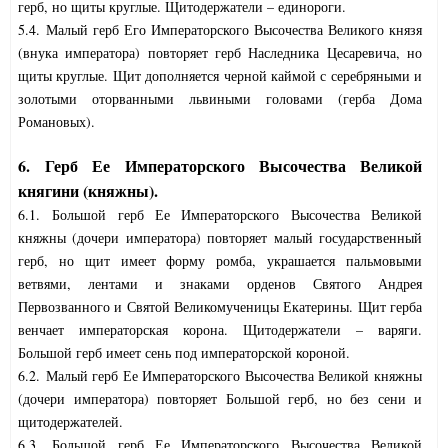
герб, но щиты круглые. Щитодержатели – единороги.
5.4. Малый герб Его Императорского Высочества Великого князя
(внука императора) повторяет герб Наследника Цесаревича, но
щиты круглые. Щит дополняется черной каймой с серебряными и
золотыми оторванными львиными головами (герба Дома
Романовых).
6. Герб Ее Императорского Высочества Великой
княгини (княжны).
6.1. Большой герб Ее Императорского Высочества Великой
княжны (дочери императора) повторяет малый государственный
герб, но щит имеет форму ромба, украшается пальмовыми
ветвями, лентами и знаками орденов Святого Андрея
Первозванного и Святой Великомученицы Екатерины. Щит герба
венчает императорская корона. Щитодержатели – варяги.
Большой герб имеет сень под императорской короной.
6.2. Малый герб Ее Императорского Высочества Великой княжны
(дочери императора) повторяет Большой герб, но без сени и
щитодержателей.
6.3. Большой герб Ее Императорского Высочества Великой