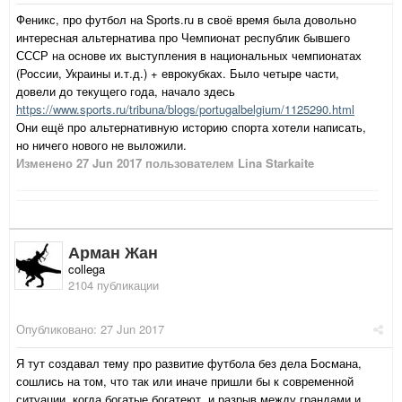
Феникс, про футбол на Sports.ru в своё время была довольно
интересная альтернатива про Чемпионат республик бывшего
СССР на основе их выступления в национальных чемпионатах
(России, Украины и.т.д.) + еврокубках. Было четыре части,
довели до текущего года, начало здесь
https://www.sports.ru/tribuna/blogs/portugalbelgium/1125290.html
Они ещё про альтернативную историю спорта хотели написать,
но ничего нового не выложили.
Изменено
27 Jun 2017
пользователем Lina Starkaite
Арман Жан
collega
2104 публикации
Опубликовано:
27 Jun 2017
Я тут создавал тему про развитие футбола без дела Босмана,
сошлись на том, что так или иначе пришли бы к современной
ситуации, когда богатые богатеют, и разрыв между грандами и