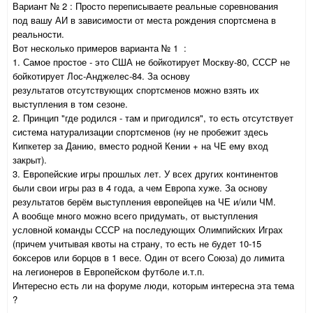
Вариант № 2 : Просто переписываете реальные соревнования
под вашу АИ в зависимости от места рождения спортсмена в
реальности.
Вот несколько примеров варианта № 1 :
1. Самое простое - это США не бойкотирует Москву-80, СССР не
бойкотирует Лос-Анджелес-84. За основу
результатов отсутствующих спортсменов можно взять их
выступления в том сезоне.
2. Принцип "где родился - там и пригодился", то есть отсутствует
система натурализации спортсменов (ну не пробежит здесь
Кипкетер за Данию, вместо родной Кении + на ЧЕ ему вход
закрыт).
3. Европейские игры прошлых лет. У всех других континентов
были свои игры раз в 4 года, а чем Европа хуже. За основу
результатов берём выступления европейцев на ЧЕ и/или ЧМ.
А вообще много можно всего придумать, от выступления
условной команды СССР на последующих Олимпийских Играх
(причем учитывая квоты на страну, то есть не будет 10-15
боксеров или борцов в 1 весе. Один от всего Союза) до лимита
на легионеров в Европейском футболе и.т.п.
Интересно есть ли на форуме люди, которым интересна эта тема
?