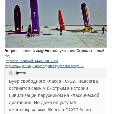
Это реал - возле на льду Невской губы возле Стрельны 1975ый
год
https://vk.com/wall-44407030_7923
http://www.parusniy-sport.org/klassy-yacht-ledovye/38
Цитата
Буер свободного класса «С-12» навсегда
останется самым быстрым в истории
цивилизации парусником на классической
дистанции. Но даже он уступал
«жесткокрылым». Всего в СССР было