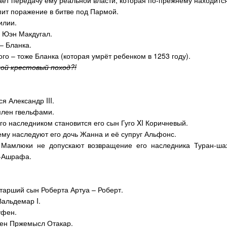
ает передачу ему реальной власти, которая по-прежнему находится
ит поражение в битве под Пармой.
илии.
 Юэн Макдугал.
– Бланка.
го – тоже Бланка (которая умрёт ребенком в 1253 году).
ой крестовый поход?!
ся Александр
III
.
плен гвельфами.
его наследником становится его сын Гуго
XI
Коричневый.
ему наследуют его дочь Жанна и её супруг Альфонс.
 Мамлюки не допускают возвращение его наследника Туран-ша
ь-Ашрафа.
старший сын Роберта Артуа – Роберт.
 Вальдемар
I
.
уфен.
шен Пржемысл Отакар.