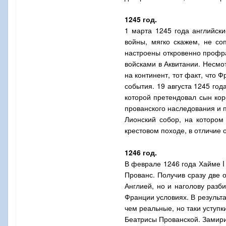
1245 год.
1 марта 1245 года английск
войны, мягко скажем, не со
настроены откровенно профра
войсками в Аквитании. Несмо
на континент, тот факт, что
события. 19 августа 1245 го
которой претендовал сын кор
прованского наследования и п
Лионский собор, на которо
крестовом походе, в отличие о
1246 год.
В феврале 1246 года Хайме
I
Прованс. Получив сразу две 
Англией, но и наголову разб
Франции условиях. В результа
чем реальные, но таки уступ
Беатрисы Прованской. Замири