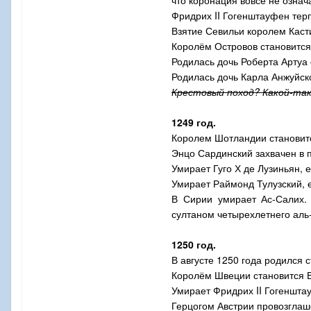
что коронация вовсе не означ
Фридрих
II
Гогенштауфен терп
Взятие Севильи королем Каст
Королём Островов становится
Родилась дочь Роберта Артуа 
Родилась дочь Карла Анжуйско
Крестовый поход? Какой-так
1249 год.
Королем Шотландии становит
Энцо Сардинский захвачен в 
Умирает Гуго Х де Лузиньян, 
Умирает Раймонд Тулузский, 
В Сирии умирает Ас-Салих.
султаном четырехлетнего ал
1250 год.
В августе 1250 года родился 
Королём Швеции становится
Умирает Фридрих
II
Гогеншта
Герцогом Австрии провозгла