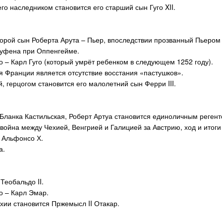
го наследником становится его старший сын Гуго
XII
.
торой сын Роберта Арута – Пьер, впоследствии прозванный Пьеро
уфена при Оппенгейме.
 – Карл Гуго (который умрёт ребенком в следующем 1252 году).
 Франции является отсутствие восстания «пастушков».
й, герцогом становится его малолетний сын Ферри
III
.
 Бланка Кастильская, Роберт Артуа становится единоличным реген
война между Чехией, Венгрией и Галицией за Австрию, ход и итог
 Альфонсо Х.
а.
 Теобальдо
II
.
о – Карл Эмар.
ехии становится Пржемысл
II
Отакар.