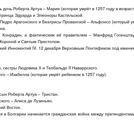
 дочь Роберта Артуа – Мария (которая умрёт в 1257 году в возраст
 принца Эдуарда и Элеоноры Кастильской.
Педро Арагонского и Беатрисы Прованской – Альфонсо (который ум
на.
я Конрадин, а фактическим её правителем – Манфред Гогеншта
 Короной и Святым Престолом.
ский Иннокентий
IV
. 12 декабря Верховным Понтификом под имен
ы, сестры Людовика Х и Теобальдо
II
Наваррского.
го – Изабелла (которая умрёт ребенком в 1257 году).
сын Роберта Артуа – Тристан.
кого – Алиса де Лузиньян.
ий Восток.
я в Болгарии начинается гражданская война между претендентам