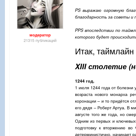
PS
выражаю огромную благо
благодарность за советы и 
PPS
впоследствии по таймл
модератор
которого будет происходить
21315 публикаций
Итак, таймлайн
XIII
столетие (н
1244 год.
1 июля 1244 года от болезни
возраста нового монарха ре
коронации – и то придётся о
его дядя – Роберт Артуа. В 
августе того же года, но см
Одним из первых и ключевых 
подготовку к вторжению во
детерминистично, начинает р