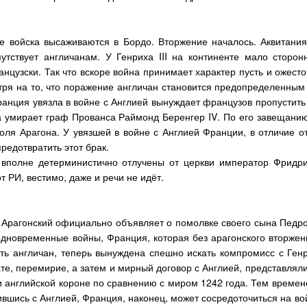
ие войска высаживаются в Бордо. Вторжение началось. Аквитания
путствует англичанам. У Генриха
III
на континенте мало сторонн
нцузски. Так что вскоре война принимает характер пусть и ожест
тря на то, что поражение англичан становится предопределенным
 Франция увязла в войне с Англией вынуждает французов пропустит
да умирает граф Прованса Раймонд Беренгер
IV
. По его завещани
оля Арагона. У увязшей в войне с Англией Франции, в отличие от
редотвратить этот брак.
м вполне детерминистично отлучены от церкви император Фрид
т РИ, вестимо, даже и речи не идёт.
Арагонский официально объявляет о помолвке своего сына Педро 
одновременные войны, Франция, которая без арагонского вторжен
ить англичан, теперь вынуждена спешно искать компромисс с Ге
те, перемирие, а затем и мирный договор с Англией, представлял
ки английской короне по сравнению с миром 1242 года. Тем времен
вшись с Англией, Франция, наконец, может сосредоточиться на вой