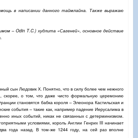
мощь в написании данного таймлайна. Также выражаю
нимом –
Odin
T
.
C
.) худлита «Сагеней», основное действие
.
чный сын Людовик Х. Понятно, что в силу более чем нежного
 а, скорее, о том, что даже чисто формальную церемонию
Франции становятся бабка короля – Элеонора Кастильская и
ские события – такие как, например падение Иерусалима в
шенно иных событий, никак не связанных с детерминизмом.
гоприятными условиями, король Англии Генрих III начинает
ва года назад. В том-же 1244 году, на сей раз вполне