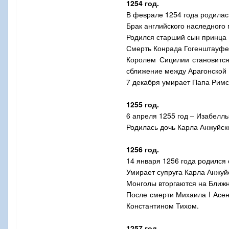
1254 год.
В феврале 1254 года родилась
Брак английского наследного
Родился старший сын принца 
Смерть Конрада Гогенштауфе
Королем Сицилии становитс
сближение между Арагонской
7 декабря умирает Папа Рим
1255 год.
6 апреля 1255 год – Изабелл
Родилась дочь Карла Анжуйско
1256 год.
14 января 1256 года родился 
Умирает супруга Карла Анжуйс
Монголы вторгаются на Ближн
После смерти Михаила
I
Асен
Константином Тихом.
1257 год.