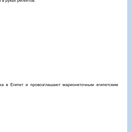
 в руках регентов.
ха в Египет и провозглашают марионеточным египетским