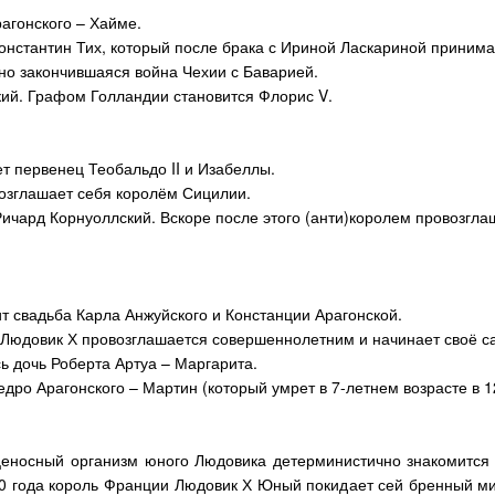
агонского – Хайме.
онстантин Тих, который после брака с Ириной Ласкариной принима
тно закончившаяся война Чехии с Баварией.
кий. Графом Голландии становится Флорис
V
.
ет первенец Теобальдо
II
и Изабеллы.
зглашает себя королём Сицилии.
ичард Корнуоллский. Вскоре после этого (анти)королем провозгла
т свадьба Карла Анжуйского и Констанции Арагонской.
 Людовик Х провозглашается совершеннолетним и начинает своё с
ь дочь Роберта Артуа – Маргарита.
дро Арагонского – Мартин (который умрет в 7-летнем возрасте в 12
ценосный организм юного Людовика детерминистично знакомится
60 года король Франции Людовик Х Юный покидает сей бренный ми