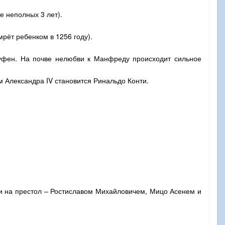
е неполных 3 лет).
рёт ребенком в 1256 году).
уфен. На почве нелюбви к Манфреду происходит сильное
ем Александра
IV
становится Ринальдо Конти.
и на престол – Ростиславом Михайловичем, Мицо Асенем и