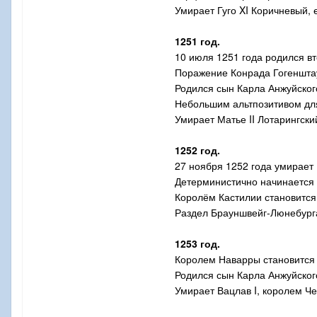
Умирает Гуго
XI
Коричневый, е
1251 год.
10 июля 1251 года родился в
Поражение Конрада Гогеншта
Родился сын Карла Анжуйского
Небольшим альтпозитивом для
Умирает Матье
II
Лотарингски
1252 год.
27 ноября 1252 года умирает
Детерминистично начинается 
Королём Кастилии становится
Раздел Брауншвейг-Люнебург
1253 год.
Королем Наварры становится
Родился сын Карла Анжуйског
Умирает Вацлав
I
, королем Ч