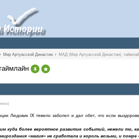
Мир Артуасской Династии
МАД (Мир Артуасской Династии), таймла
 таймлайн
нено)
анции Людовик
IX
тяжело заболел и дал обет, что если выздоровее
им куда более вероятное развитие событий, нежели то, ка
мироздания «магия» не сработала и король возьми, и помре 