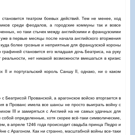
 становится театром боевых действий. Тем не менее, ход
иков среди феодалов, а городские коммуны так и вовсе
оченных, но таки стычек между английскими и французскими
 уже в первые месяцы после начала английского вторжения
ь куда более грозные и неприятные для французской короны
ю графиней становится его младшая дочь Беатриса, на руку
 реальности, нет никакой возможности вмешаться в кризис
рих
II
и португальский король Саншу
II
, однако, ни о каком
с Беатрисой Прованской, а арагонское войско вторгается в
ия в Прованс имела все шансы не просто выиграть войну с
нрихом
III
и замиряться с Англией на не самых удачных для
и собой определенные, хотя скорее всё-таки символические,
ем, в апреле 1246 года происходит свадьба принца Педро и
не с Арагоном. Как ни странно, масштабной войны все-таки