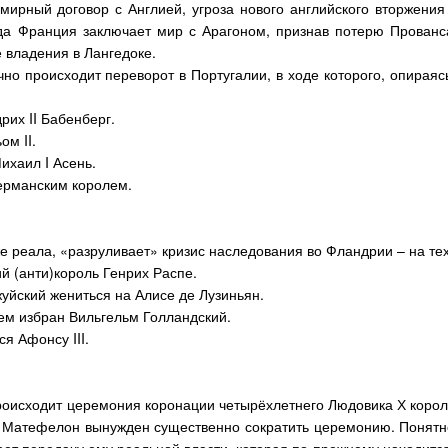
 мирный договор с Англией, угроза нового английского вторжен
да Франция заключает мир с Арагоном, признав потерю Прованса
 владения в Лангедоке.
чно происходит переворот в Португалии, в ходе которого, опираяс
дрих
II
Бабенберг.
льом
II
.
Михаил
I
Асень.
ерманским королем.
е реала, «разруливает» кризис наследования во Фландрии – на тех 
й (анти)король Генрих Распе.
жуйский жениться на Алисе де Лузиньян.
ем избран Вильгельм Голландский.
тся Афонсу
III
.
происходит церемония коронации четырёхлетнего Людовика Х короле
Матефелон вынужден существенно сократить церемонию. Понятное 