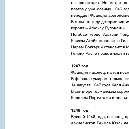
не происходит. Несмотря на
поэтому уже осенью 1246 го
передаёт Франции арагонские
В этом же году детерминисти
короля – Афонсу Булонский.
Погибает герцог Австрии Фри
Князем Ахейи становится Ги
Царем Болгарии становится 
Генрих Распе провозглашен г
1247 год.
Франция наконец, на год позж
В феврале умирает германски
14 августа 1247 года Карл Ан
В сентябре германским корол
Королем Португалии станови
1248 год.
Весной 1248 года, наконец, 
архиепископ Реймса Юэль де 