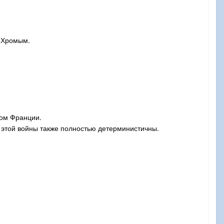
м Хромым.
том Франции.
и этой войны также полностью детерминистичны.