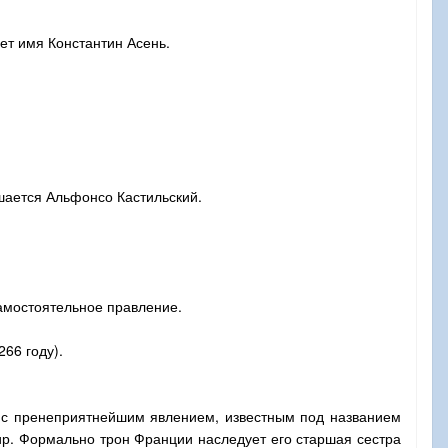
ет имя Константин Асень.
шается Альфонсо Кастильский.
амостоятельное правление.
66 году).
 с пренеприятнейшим явлением, известным под названием
р. Формально трон Франции наследует его старшая сестра