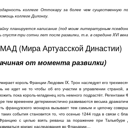
дарность коллеге Оттокару за более чем существенную по
помощь коллеге Дилонгу.
айну планируется написание (под моим литературным псевдо
 спустя три сотни лет после развилки, т.е. в середине
XVI
века
 МАД (Мира Артуасской Династии)
ачиная от момента развилки)
 умирает король Франции Людовик
IX
. Трон наследует его трехмеся
чь не идет не то чтобы об его участии в управлении страной,
тложить пока король-младенец хоть немного подрастёт. Регентами 
мире тем временем детерминистично развиваются весьма драматиче
ерть французского монарха вызывает тем самым и цепочку совер
таких события становится то, что осенью 1244 года в связи с бла
 Францию с целью взять реванш за поражение при Тальебуре д
азвиваться кризис наследования во Фландрии…