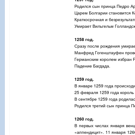
Родился сын принца Педро Ар
Царем Болгарии становится К
Краткосрочная и безрезульта
Умирает Вильгельм Голландс
1258 год.
Сразу после рождения умира
Манфред Гогенштауфен прово
Германским королем избран Р
Падение Багдада.
1259 год.
В январе 1259 года происходи
25 февраля 1259 года король
В сентябре 1259 года родилас
Родился третий сын принца Пе
1260 год.
В первых числах января вен
«аппендицит». 11 января 12