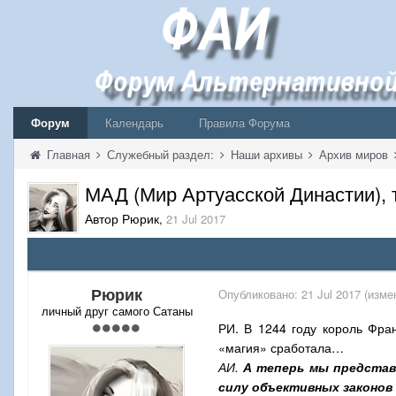
Форум
Календарь
Правила Форума
Главная
Служебный раздел:
Наши архивы
Архив миров
МАД (Мир Артуасской Династии),
Автор Рюрик
,
21 Jul 2017
Рюрик
Опубликовано:
21 Jul 2017
(изме
личный друг самого Сатаны
РИ. В 1244 году король Фр
«магия» сработала…
АИ.
А теперь мы представ
силу объективных законов 