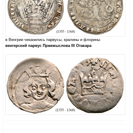
в Венгрии чеканились парвусы, кралины и флорины
венгерский парвус Пржемыслова III Отакара