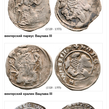
венгерский парвус Вацлава III
венгерский кралин Вацлава III