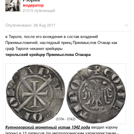
модератор
21315 публикаций
Опубликовано:
28 Aug 2017
в Тироле, после его вхождения в состав владений
Пржемысловичей, наследный принц Пржемыслов Отакар как
граф Тироля чеканил крейцеры
тирольский крейцер Пржемыслова Отакара
Кутногорский монетный устав 1342 года
вводил корону
(крону) в 12 парвусов (по метрологическим характеристикам -