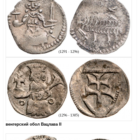
венгерский обол Вацлава II