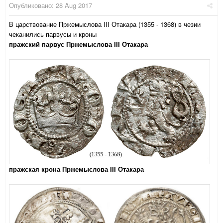
Опубликовано:
28 Aug 2017
В царствование Пржемыслова III Отакара (1355 - 1368) в чезии
чеканились парвусы и кроны
пражский парвус Пржемыслова III Отакара
пражская крона Пржемыслова III Отакара