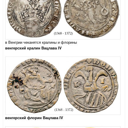
в Венгрии чеканятся кралины и флорины
венгерский кралин Вацлава IV
венгерский флорин Вацлава IV