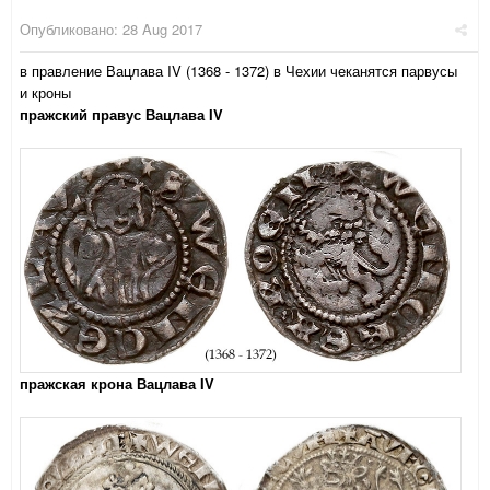
Опубликовано:
28 Aug 2017
в правление Вацлава IV (1368 - 1372) в Чехии чеканятся парвусы
и кроны
пражский правус Вацлава IV
пражская крона Вацлава IV