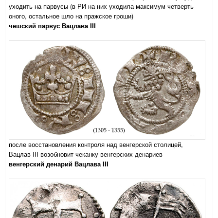
уходить на парвусы (в РИ на них уходила максимум четверть
оного, остальное шло на пражское гроши)
чешский парвус Вацлава III
после восстановления контроля над венгерской столицей,
Вацлав III возобновит чеканку венгерских денариев
венгерский денарий Вацлава III