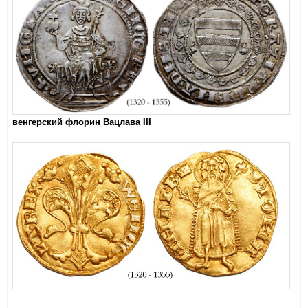
венгерский флорин Вацлава III