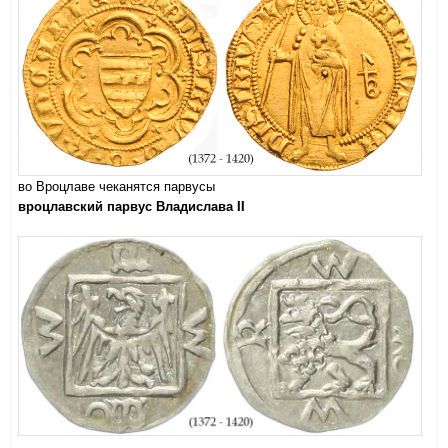
во Вроцлаве чеканятся парвусы
вроцлавский парвус Владислава II