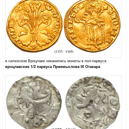
в силезском Вроцлаве чеканились монеты в пол-парвуса
вроцлавские 1/2 парвуса Пржемыслова III Отакара