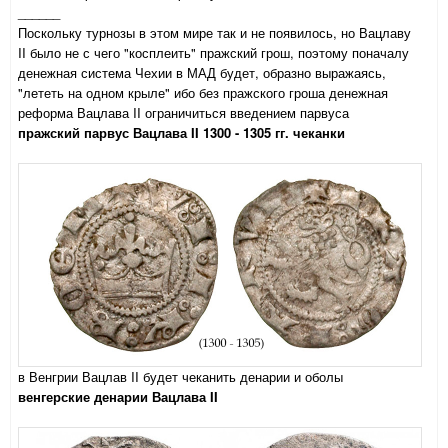
______
Поскольку турнозы в этом мире так и не появилось, но Вацлаву
II было не с чего "косплеить" пражский грош, поэтому поначалу
денежная система Чехии в МАД будет, образно выражаясь,
"лететь на одном крыле" ибо без пражского гроша денежная
реформа Вацлава II ограничиться введением парвуса
пражский парвус Вацлава II 1300 - 1305 гг. чеканки
в Венгрии Вацлав II будет чеканить денарии и оболы
венгерские денарии Вацлава II