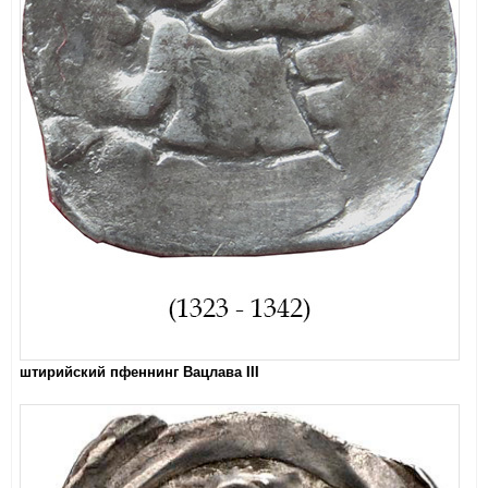
штирийский пфеннинг Вацлава III