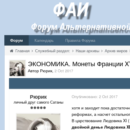
Форум
Календарь
Правила Форума
Главная
Служебный раздел:
Наши архивы
Архив миров
ЭКОНОМИКА. Монеты Франции XVII
Автор Рюрик
,
2 Oct 2017
Рюрик
Опубликовано:
2 Oct 2017
личный друг самого Сатаны
хотя и заходит пока достато
реформах, а насчет остальног
В царствование Людовика XI (
двойной денье Людовика X