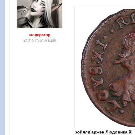
модератор
21315 публикаций
ройялд'аржен Людовика XI