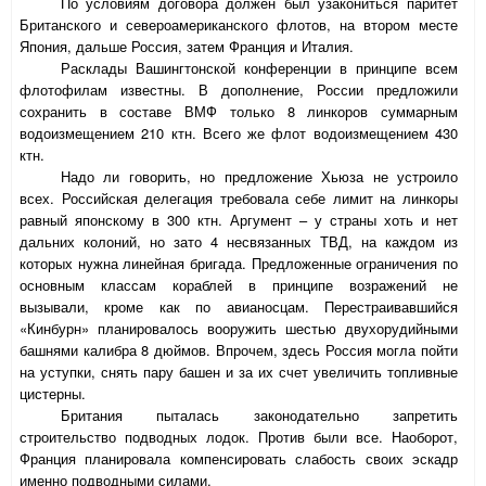
По условиям договора должен был узакониться паритет
Британского и североамериканского флотов, на втором месте
Япония, дальше Россия, затем Франция и Италия.
Расклады Вашингтонской конференции в принципе всем
флотофилам известны. В дополнение, России предложили
сохранить в составе ВМФ только 8 линкоров суммарным
водоизмещением 210 ктн. Всего же флот водоизмещением 430
ктн.
Надо ли говорить, но предложение Хьюза не устроило
всех. Российская делегация требовала себе лимит на линкоры
равный японскому в 300 ктн. Аргумент – у страны хоть и нет
дальних колоний, но зато 4 несвязанных ТВД, на каждом из
которых нужна линейная бригада. Предложенные ограничения по
основным классам кораблей в принципе возражений не
вызывали, кроме как по авианосцам. Перестраивавшийся
«Кинбурн» планировалось вооружить шестью двухорудийными
башнями калибра 8 дюймов. Впрочем, здесь Россия могла пойти
на уступки, снять пару башен и за их счет увеличить топливные
цистерны.
Британия пыталась законодательно запретить
строительство подводных лодок. Против были все. Наоборот,
Франция планировала компенсировать слабость своих эскадр
именно подводными силами.