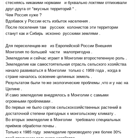
стесняясь никакими нормами и буквально локтями отпихивали
друг-друга от "вкусных территорий " .
Чем Россия хуже ?
Вдобавок у России есть избыток населения .
После поселения там русских колонистов эти территории
станут как и Сибирь исконно русскими землями .
Для переселенцев-же из Европейской России Внешняя
Монголия по большей части малопригодна .
Земледелие и сейчас играет в Монголии второстепенную роль .
Земледелие как самостоятельная отрасль сельского хозяйства
начало развиваться в Монголии только с 1959 года , когда в
стране началось освоение целинных земель .
Результатом были те-же экологические проблемы ,что и у нас на
Целине .
И само земледелие внедрялось в Монголии с самыми
огромными проблемами .
Во первых не было сортов сельскохозяйственных растений в
достаточной степени пригодных к монгольскому климату .
Во вторых земледелие в Монголии требовало специальных
приёмов обработки почвы .
Только к 1985 году земледелие производило уже более 30%
всей продукции сельского хозяйства .