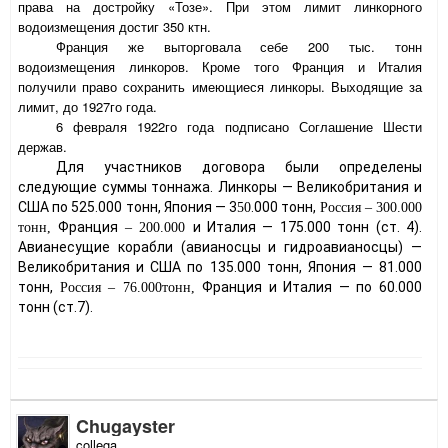
права на достройку «Тозе». При этом лимит линкорного
водоизмещения достиг 350 ктн.
Франция же выторговала себе 200 тыс. тонн
водоизмещения линкоров. Кроме того Франция и Италия
получили право сохранить имеющиеся линкоры. Выходящие за
лимит, до 1927го года.
6 февраля 1922го года подписано Соглашение Шести
держав.
Для участников договора были определены
следующие суммы тоннажа. Линкоры — Великобритания и
США по 525.000 тонн, Япония — 3
.000 тонн,
50
Россия – 300.000
Франция
и Италия — 175.000 тонн (ст. 4).
тонн,
– 200.000
Авианесущие корабли (авианосцы и гидроавианосцы) —
Великобритания и США по 135.000 тонн, Япония — 81.000
тонн,
Франция и Италия — по 60.000
Россия – 76.000тонн,
тонн (ст.7).
Chugayster
collega