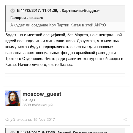
В 11/12/2017, 11:01:39,
~Картина-из-Бездны-
Галереи~
сказал:
А будет ли создание КомПартии Китая в этой АИ?:О
Будет, но с местной спецификой, без Маркса, но с центральной
идеей все поделить и жить счастливо. Допускаю, что местных
коммунистов будут подкармливать северные длинноносые
варвары за счет специальных фондов армейской разведки и
Третьего Отделения. Чисто ради развития конкурентной среды в
Китае. Ничего личного, чисто бизнес.
moscow_guest
collega
8538 публикаций
Опубликовано:
15 Nov 2017
В 11/14/2017, 5:17:30,
Андрей Каммерер
сказал: