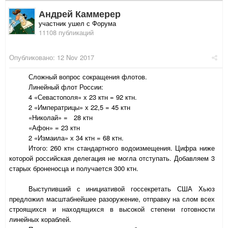
Андрей Каммерер
участник ушел с Форума
11108 публикаций
Опубликовано:
12 Nov 2017
Сложный вопрос сокращения флотов.
Линейный флот России:
4 «Севастополя» х 23 ктн = 92 ктн.
2 «Императрицы» х 22,5 = 45 ктн
«Николай» = 28 ктн
«Афон» = 23 ктн
2 «Измаила» х 34 ктн = 68 ктн.
Итого: 260 ктн стандартного водоизмещения. Цифра ниже
которой российская делегация не могла отступать. Добавляем 3
старых броненосца и получается 300 ктн.
Выступивший с инициативой госсекретать США Хьюз
предложил масштабнейшее разоружение, отправку на слом всех
строящихся и находящихся в высокой степени готовности
линейных кораблей.