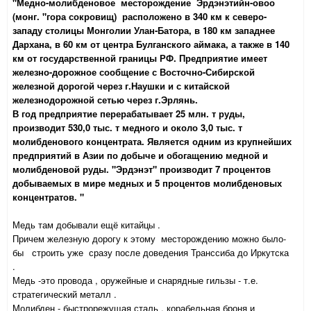
"Медно-молибденовое месторождение Эрдэнэтийн-овоо
(монг. "гора сокровищ) расположено в 340 км к северо-
западу столицы Монголии Улан-Батора, в 180 км западнее
Дархана, в 60 км от центра Булганского аймака, а также в 140
км от государственной границы РФ. Предприятие имеет
железно-дорожное сообщение с Восточно-Сибирской
железной дорогой через г.Наушки и с китайской
железнодорожной сетью через г.Эрлянь.
В год предприятие перерабатывает 25 млн. т руды,
производит 530,0 тыс. т медного и около 3,0 тыс. т
молибденового концентрата. Является одним из крупнейших
предприятий в Азии по добыче и обогащению медной и
молибденовой руды. "Эрдэнэт" производит 7 процентов
добываемых в мире медных и 5 процентов молибденовых
концентратов. "
Медь там добывали ещё китайцы .
Причем железную дорогу к этому месторождению можно было-
бы строить уже сразу после доведения Транссиба до Иркутска
.
Медь -это провода , оружейные и снарядные гильзы - т.е.
стратегический металл .
Молибден - быстрорежущая сталь , корабельная броня и