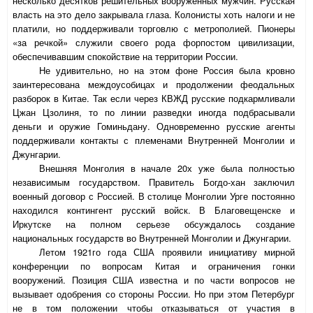
несколько десятков решительных вооруженных мужчин. Русская
власть на это дело закрывала глаза. Колонисты хоть налоги и не
платили, но поддерживали торговлю с метрополией. Пионеры
«за речкой» служили своего рода форпостом цивилизации,
обеспечивавшим спокойствие на территории России.
Не удивительно, но на этом фоне Россия была кровно
заинтересована междоусобицах и продолжении феодальных
разборок в Китае. Так если через КВЖД русские подкармливали
Цжан Цзолиня, то по линии разведки иногда подбрасывали
деньги и оружие Гоминьдану. Одновременно русские агенты
поддерживали контакты с племенами Внутренней Монголии и
Джунгарии.
Внешняя Монголия в начале 20х уже была полностью
независимым государством. Правитель Богдо-хан заключил
военный договор с Россией. В столице Монголии Урге постоянно
находился контингент русский войск. В Благовещенске и
Иркутске на полном серьезе обсуждалось создание
национальных государств во Внутренней Монголии и Джунгарии.
Летом 1921го года США проявили инициативу мирной
конференции по вопросам Китая и ограничения гонки
вооружений. Позиция США известна и по части вопросов не
вызывает одобрения со стороны России. Но при этом Петербург
не в том положении чтобы отказываться от участия в