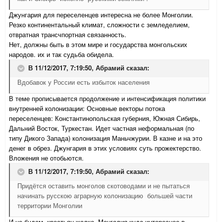
Джунгария для переселенцев интересна не более Монголии.
Резко континентальный климат, сложности с земледелием,
отвратная трансчпортная связанность.
Нет, должны быть в этом мире и государства монгольских
народов. их и так судьба обидела.
В 11/12/2017, 7:19:50,
Абрамий
сказал:
Вдобавок у России есть избыток населения
В теме прописывается продолжение и интенсификация политики
внутренней колонизации: Основные векторы потока
переселенцев: Константинопольская губерния, Южная Сибирь,
Дальний Восток, Туркестан. Идет частная неформальная (по
типу Дикого Запада) колонизация Маньчжурии. В казне и на это
денег в обрез. Джунгария в этих условиях суть прожектерство.
Вложения не отобьются.
В 11/12/2017, 7:19:50,
Абрамий
сказал:
Придётся оставить монголов скотоводами и не пытаться
начинать русскою аграрную колонизацию большей части
территории Монголии
И не будем. крестьян жалко. Монголия куда интереснее в