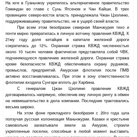
На юге в Гуаньчжоу укрепилось альтернативное правительство
Гоминдан во главе с Сунь Ятсеном и Чан Кайши. В трех
провинциях северо-восток власть принадлежала Чжан Цзолиню,
поддерживавшему правительство, не в ущерб своей власти.
При всем этом безобразии северная Манчжурия тихо и
почти мирно превратилась в личную вотчину правления КВЖД. К
21му году доля китайцев в капитале железной дороги
сократилась до 12%. Охранная стража КВЖД численностью
около 10 тысяч человек фактически представляла собой ЧВК,
подчиняющуюся правлению железной дороги. Охранная стража
кроме безопасности КВЖД обеспечивала охрану рудников,
промыслов, предприятий. Амурская флотилия после ПМВ
активно восстанавливалась. При этом в зону ответственности
флотилии входила Сунгари вплоть до Харбина.
С генералом Цжан Цзолиню правление КВЖД
договаривалось напрямую, обеспечив ему личную ренту в обмен
на невмешательство в дела компании. Последние трактовались
весьма широко.
На этом фоне прикладного безобразия с 20го года шла
ползучая русская колонизация Маньчжурии. Казаки и крестьяне
самовольно захватывали земли за Амуром, строили
укрепленные поселки, способные в любой момент выставить