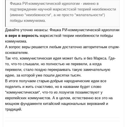
Фишка РИ-коммунистической идеологии - именно в
подтверждении научной марксистской теорией неизбежности
(именно "неизбежности", а не просто "желательности")
победы коммунизма.
Давайте уточню нюансы: Фишка РИ-коммунистической идеологии
в вере в верность
марксисткой теории неизбежности победы
коммунизма.
А вопрос веры решается любым достаточно авторитетным отцом-
основателем.
Так что, коммунистическая идея может быть и без Маркса. Где-
то, что-то слышали, но полностью не перевели, а когда
перевели, стало поздно перекраивать такую замечательную
идею, за которой уже пошли десятки тысяч.
В итоге получаем старые-добрые народнические идеи все
поделить и жить счастливо, но в названии будет слово
"коммунистическая", что-то из лозунгов позаимствуют у
европейских коммунистов. А в целом, естественно все это на
мощном фундаменте китайский национальных верований и
традиций.