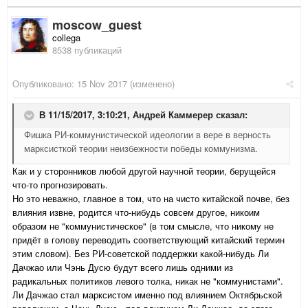
moscow_guest
collega
8538 публикаций
Опубликовано:
15 Nov 2017
(изменено)
В 11/15/2017, 3:10:21,
Андрей Каммерер
сказал:
Фишка РИ-коммунистической идеологии в вере в верность
марксисткой теории неизбежности победы коммунизма.
Как и у сторонников любой другой научной теории, берущейся
что-то прогнозировать.
Но это неважно, главное в том, что на чисто китайской почве, без
влияния извне, родится что-нибудь совсем другое, никоим
образом не "коммунистическое" (в том смысле, что никому не
придёт в голову переводить соответствующий китайский термин
этим словом). Без РИ-советской поддержки
какой-нибудь Ли
Дачжао или Чэнь Дусю будут всего лишь одними из
радикальных политиков левого толка, никак не "коммунистами".
Ли Дачжао стал марксистом именно под влиянием Октябрьской