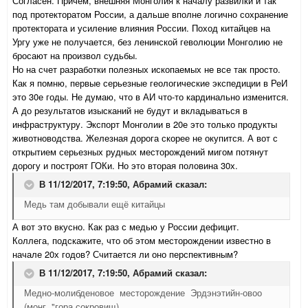
Согласен. Причем, внешняя Монголия к началу развилки и так
под протекторатом России, а дальше вполне логично сохранение
протектората и усиление влияния России. Поход китайцев на
Ургу уже не получается, без ленинской геволюции Монголию не
бросают на произвол судьбы.
Но на счет разработки полезных ископаемых не все так просто.
Как я помню, первые серьезные геологические экспедиции в РеИ
это 30е годы. Не думаю, что в АИ что-то кардинально изменится.
А до результатов изысканий не будут и вкладываться в
инфраструктуру. Экспорт Монголии в 20е это только продукты
животноводства. Железная дорога скорее не окупится. А вот с
открытием серьезных рудных месторождений мигом потянут
дорогу и построят ГОКи. Но это вторая половина 30х.
В 11/12/2017, 7:19:50,
Абрамий
сказал:
Медь там добывали ещё китайцы
А вот это вкусно. Как раз с медью у России дефицит.
Коллега, подскажите, что об этом месторождении известно в
начале 20х годов? Считается ли оно перспективным?
В 11/12/2017, 7:19:50,
Абрамий
сказал:
Медно-молибденовое месторождение Эрдэнэтийн-овоо
(монг. "гора сокровищ)