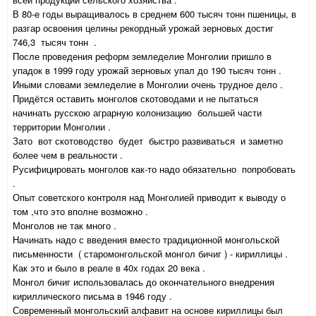
В 80-е годы выращивалось в среднем 600 тысяч тонн пшеницы, в
разгар освоения целины рекордный урожай зерновых достиг
746,3 тысяч тонн .
После проведения реформ земледелие Монголии пришло в
упадок в 1999 году урожай зерновых упал до 190 тысяч тонн .
Иными словами земледелие в Монголии очень трудное дело .
Придётся оставить монголов скотоводами и не пытаться
начинать русскою аграрную колонизацию большей части
территории Монголии .
Зато вот скотоводство будет быстро развиваться и заметно
более чем в реальности .
Русифицировать монголов как-то надо обязательно попробовать
.
Опыт советского контроля над Монголией приводит к выводу о
том ,что это вполне возможно .
Монголов не так много .
Начинать надо с введения вместо традиционной монгольской
письменности ( старомонгольской монгол бичиг ) - кириллицы .
Как это и было в реале в 40х годах 20 века .
Монгол бичиг использовалась до окончательного внедрения
кириллического письма в 1946 году .
Современный монгольский алфавит на основе кириллицы был