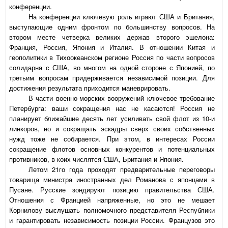
конференции.
На конференции ключевую роль играют США и Британия,
выступающие одним фронтом по большинству вопросов. На
втором месте четверка великих держав второго эшелона:
Франция, Россия, Япония и Италия. В отношении Китая и
геополитики в Тихоокеанском регионе Россия по части вопросов
солидарна с США, во многом на одной стороне с Японией, по
третьим вопросам придерживается независимой позиции. Для
достижения результата приходится маневрировать.
В части военно-морских вооружений ключевое требование
Петербурга: ваши сокращения нас не касаются! Россия не
планирует ближайшие десять лет усиливать свой флот из 10-и
линкоров, но и сокращать эскадры сверх своих собственных
нужд тоже не собирается. При этом, в интересах России
сокращение флотов основных конкурентов и потенциальных
противников, в коих числятся США, Британия и Япония.
Летом 21го года проходят предварительные переговоры
товарища министра иностранных дел Романова с японцами в
Пусане. Русские зондируют позицию правительства США.
Отношения с Францией напряженные, но это не мешает
Корнилову выслушать полномочного представителя Республики
и гарантировать независимость позиции России. Французов это