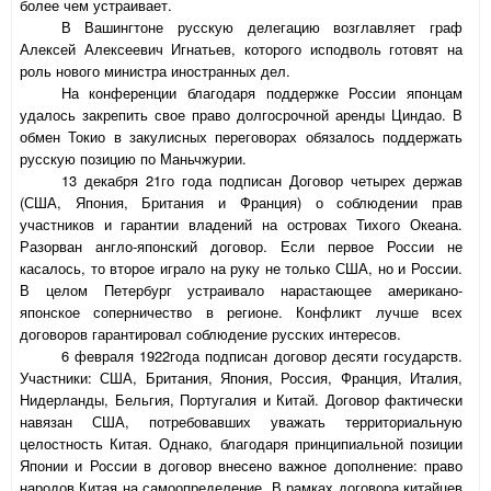
более чем устраивает.
В Вашингтоне русскую делегацию возглавляет граф
Алексей Алексеевич Игнатьев, которого исподволь готовят на
роль нового министра иностранных дел.
На конференции благодаря поддержке России японцам
удалось закрепить свое право долгосрочной аренды Циндао. В
обмен Токио в закулисных переговорах обязалось поддержать
русскую позицию по Маньчжурии.
13 декабря 21го года подписан Договор четырех держав
(США, Япония, Британия и Франция) о соблюдении прав
участников и гарантии владений на островах Тихого Океана.
Разорван англо-японский договор. Если первое России не
касалось, то второе играло на руку не только США, но и России.
В целом Петербург устраивало нарастающее американо-
японское соперничество в регионе. Конфликт лучше всех
договоров гарантировал соблюдение русских интересов.
6 февраля 1922года подписан договор десяти государств.
Участники: США, Британия, Япония, Россия, Франция, Италия,
Нидерланды, Бельгия, Португалия и Китай. Договор фактически
навязан США, потребовавших уважать территориальную
целостность Китая. Однако, благодаря принципиальной позиции
Японии и России в договор внесено важное дополнение: право
народов Китая на самоопределение. В рамках договора китайцев