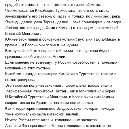
орудийные стволы - т.е. тоже стратегический металл .
Что-же касается Китайского Туркестана , то его есть смысл
аннексировать его северную часть и только по линии рек : река
Яркенд , далее река Тарим , далее река Кончедарья и от озера
Лобнор южнее города Хами ( Комул ) к границам современной
Внешней Монголии .
Южнее этой линии в основном пустыни ( пустыня Такла-Макан и
прочие ) и России они особо и не нужны .
Вот пускай всё ,что южнее этой линии - т.е. пустыни будут
призваны зоной интересов Англии .
Если конечно не возникнут у России потребностей в полезных
ископаемых этих пустынь .
Китай-же никогда территории Китайского Туркестана толком и
не контролировал .
Это такая-же полу-независимая , формально вассальная и
периферийная территория Китая , как и Монголия или Корея .
И Китайский Туркестан и Монголия и Корея были китайскими
скорее только на бумаге и географических картах .
Как и территория нынешнего Владивостока , которая некогда
тоже номинально была китайской землёй .
Нечего России стеснятся и колониальных захватов .
Англия и Франция вели себя при колониальных захватах не