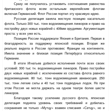
Сразу не получилось установить соотношения равенства
британского флота всем остальным европейским флотам
включая Германский. Флот России портил эту красивую идею.
Русская делегация заняла жесткую позицию касательно
флота. Только 300 тыс. тонн водоизмещения линкоров и право на
постройку двух новых кораблей с 406мм орудиями. Аргументация
проста: у всех уже есть.
Позицию России поддержали Япония и Британия. Первая в
благодарность за поддержку японской позиции. Вторая же
реально видела в России противовес Франции на континенте.
Имела значение и близкая позиция Петербурга относительно
Германии.
В итоге Игнатьев добился исполнения почти всех своих
условий: 300 тыс тн. водоизмещения линкоров. Право постройки
двух новых кораблей с исключением из состава флота равного
водоизмещения. 80 тыс. тонн водоизмещения авианосцев. 250
тыс. тонн легкие силы и 40 тыс тонн подводных лодок. Но при
этом Россия не могла держать на одном театре более шести
линкоров.
Благодаря такому усилению русского флота, японская
делегация подняла уровень своих требований и добилась
сохранения не только «Мутцу» взамен списания «Сетцу», но и