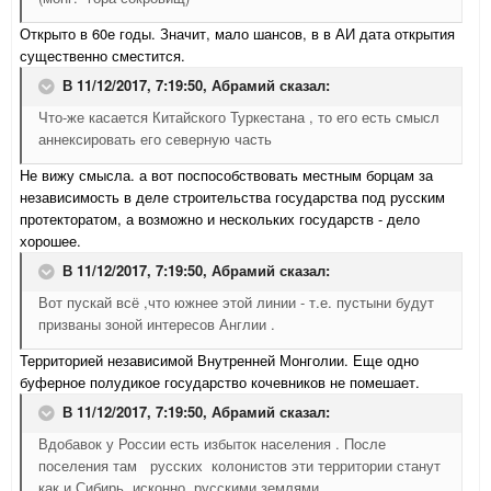
Открыто в 60е годы. Значит, мало шансов, в в АИ дата открытия
существенно сместится.
В 11/12/2017, 7:19:50,
Абрамий
сказал:
Что-же касается Китайского Туркестана , то его есть смысл
аннексировать его северную часть
Не вижу смысла. а вот поспособствовать местным борцам за
независимость в деле строительства государства под русским
протекторатом, а возможно и нескольких государств - дело
хорошее.
В 11/12/2017, 7:19:50,
Абрамий
сказал:
Вот пускай всё ,что южнее этой линии - т.е. пустыни будут
призваны зоной интересов Англии .
Территорией независимой Внутренней Монголии. Еще одно
буферное полудикое государство кочевников не помешает.
В 11/12/2017, 7:19:50,
Абрамий
сказал:
Вдобавок у России есть избыток населения . После
поселения там русских колонистов эти территории станут
как и Сибирь исконно русскими землями .