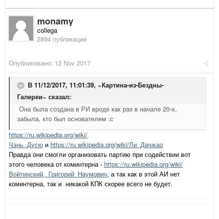
monamy
collega
2894 публикации
Опубликовано:
12 Nov 2017
В 11/12/2017, 11:01:39,
~Картина-из-Бездны-
Галереи~
сказал:
Она была создана в РИ вроде как раз в начале 20-х,
забыла, кто был основателем :с
https://ru.wikipedia.org/wiki/
Чэнь_Дусю
и
https://ru.wikipedia.org/wiki/Ли_Дачжао
Правда они смогли организовать партию при содействии вот
этого человека от коминтерна -
https://ru.wikipedia.org/wiki/
Войтинский,_Григорий_Наумович
, а так как в этой АИ нет
коминтерна, так и никакой КПК скорее всего не будет.