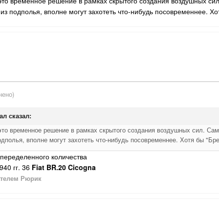
- это временное решение в рамках скрытого создания воздушных сил
из подполья, вполне могут захотеть что-нибудь посовременнее. Хо
нено)
ал
сказал:
- это временное решение в рамках скрытого создания воздушных сил. Сам
дполья, вполне могут захотеть что-нибудь посовременнее. Хотя бы "Бр
 опеределенного количества
940 гг. 36
Fiat BR.20 Cicogna
телем Рюрик