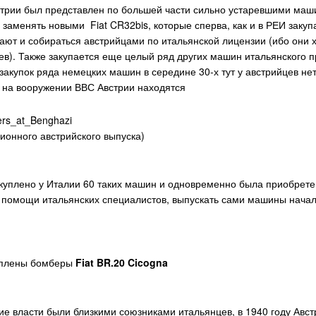
стрии был представлен по большей части сильно устаревшими маш
 заменять новыми Fiat CR32bis, которые сперва, как и в РЕИ закупа
чинают и собираться австрийцами по итальянской лицензии (ибо они 
ев). Также закупается еще целый ряд других машин итальянского п
закупок ряда немецких машин в середине 30-х тут у австрийцев нет
г. на вооружении ВВС Австрии находятся
ионного австрийского выпуска)
акуплено у Италии 60 таких машин и одновременно была приобретен
ри помощи итальянских специалистов, выпускать сами машины начал
куплены бомберы
Fiat BR.20 Cicogna
ие власти были близкими союзниками итальянцев, в 1940 году Авст