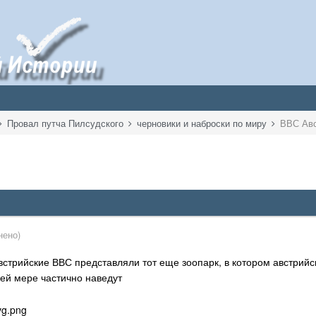
Провал путча Пилсудского
черновики и наброски по миру
ВВС Ав
нено)
стрийские ВВС представляли тот еще зоопарк, в котором австрийск
ней мере частично наведут