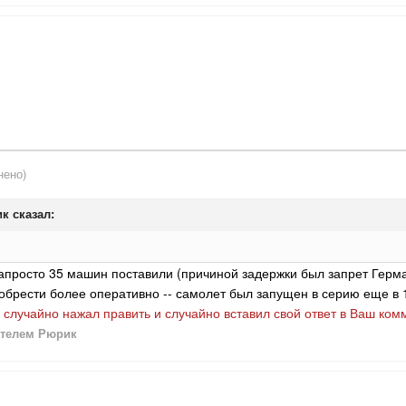
нено)
ик
сказал:
апросто 35 машин поставили (причиной задержки был запрет Герма
обрести более оперативно -- самолет был запущен в серию еще в 
ь случайно нажал править и случайно вставил свой ответ в Ваш ком
телем Рюрик