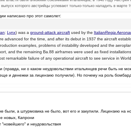
 выпуск которого австрийцы успевают только-только наладить в марте 19
едии написано про этот самолет:
ian
:
Lynx
) was a
ground-attack aircraft
used by the
Italian
Regia Aeronau
e advanced for the time, and after its debut in 1937 the aircraft estab
roduction examples, problems of instability developed and the aeroplan
hort, and the remaining Ba.88 airframes were used as fixed installation
t remarkable failure of any operational aircraft to see service in World
и (правда, ни о каком неудовольствии итальянцев речи быть не мож
еще и денежки за лицензию получили). Но почему на роль бомба
же были, а штурмовика не было, вот его и закупили. Лицензию на 
не новых, Капрони
т "новейшего" и неудовольствия