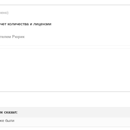
нено)
счет количества и лицензии
телем Рюрик
ик
сказал:
уже были