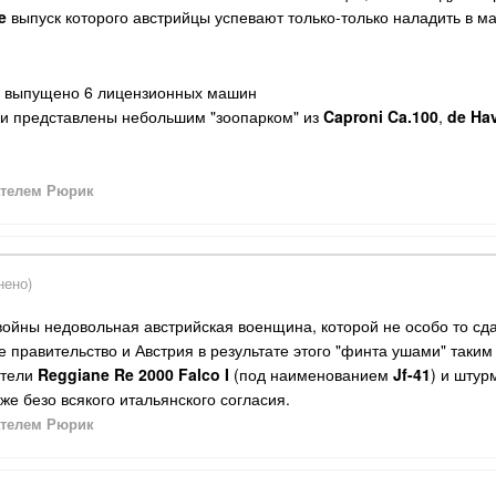
e
выпуск которого австрийцы успевают только-только наладить в март
о выпущено 6 лицензионных машин
и представлены небольшим "зоопарком" из
Caproni Ca.100
,
de Hav
телем Рюрик
нено)
 войны недовольная австрийская военщина, которой не особо то сда
е правительство и Австрия в результате этого "финта ушами" таки
ители
Reggiane Re 2000 Falco I
(под наименованием
Jf-41
) и штур
же безо всякого итальянского согласия.
телем Рюрик