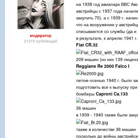
на 1938 год авиапарк ВВС Ав
австрийцы с 1937 года начали
закупить 70), а с 1939 г. на
что на вооружении у австрийц
списываются со службы (да и 
модератор
в результате, к апрелю 1941 
21315 публикаций
Fiat CR.32
209 машин (из них 139 лиценз
Reggiane Re 2000 Falco I
летом-осенью 1940 г. было з
подготовить все к выпуску п
бомберы
Caproni Ca.133
36 машин
в 1939 - 1940 также были за
также в количестве 36 машин
поскольку до войны австрийск