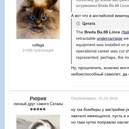
штурмовика Breda Ba.88 Lince
А вот что в английской викип
Цитата
The
Breda Ba.88
Lince
(
Ital
retractable
undercarriage
wer
collega
equipment was installed on p
21938 публикаций
operational career was cut s
represented, perhaps, the mos
Ну, прошляпить, конечно могл
небоеспособный самолет, да 
Рюрик
Опубликовано:
15 Jul 2019
личный друг самого Сатаны
ну так бомберы у австрийев у
хватало имеющихся, пусть и 
но таки чуток поправлю насче