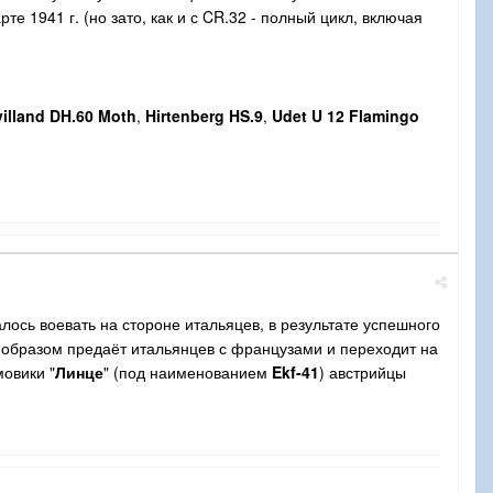
е 1941 г. (но зато, как и с CR.32 - полный цикл, включая
illand DH.60 Moth
,
Hirtenberg HS.9
,
Udet U 12 Flamingo
лось воевать на стороне итальяцев, в результате успешного
м образом предаёт итальянцев с французами и переходит на
мовики "
Линце
" (под наименованием
Ekf-41
) австрийцы