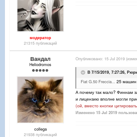
модератор
21315 публикаций
Вандал
Опубликовано:
15 Jul 2019
(изме
Heliodromos
В 7/15/2019, 7:27:26,
Рюр
25 машин
Fiat G.50 Freccia...
А почему так мало? Финнам з
и лицензию вполне могли при
(ой, вместо кнопки цитироват
Изменено
15 Jul 2019
пользова
collega
21938 публикаций