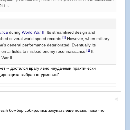
41 г.
tica
during
World War II
. Its streamlined design and
[1]
lished several world speed records.
However, when military
e's general performance deteriorated. Eventually its
[1]
s on airfields to mislead enemy reconnaissance.
It
 War II.
ет -- достался врагу явно неудачный практически
рдировщика выбран штурмовик?
новый бомбер собирались закупать еще позже, пока что