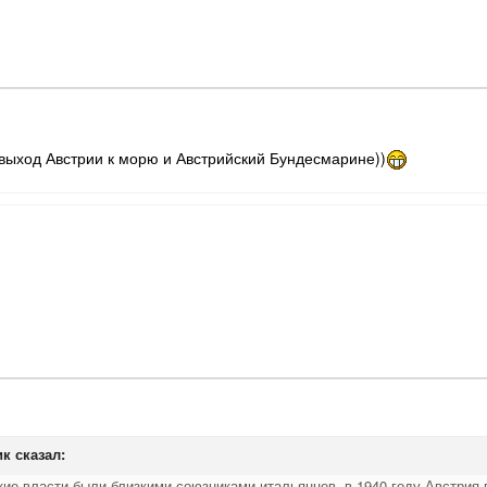
 выход Австрии к морю и Австрийский Бундесмарине))
ик
сказал:
кие власти были близкими союзниками итальянцев, в 1940 году Австрия 