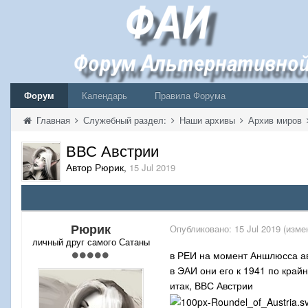
Форум
Календарь
Правила Форума
Главная
Служебный раздел:
Наши архивы
Архив миров
ВВС Австрии
Автор Рюрик
,
15 Jul 2019
Рюрик
Опубликовано:
15 Jul 2019
(изме
личный друг самого Сатаны
в РЕИ на момент Аншлюсса ав
в ЭАИ они его к 1941 по край
итак, ВВС Австрии