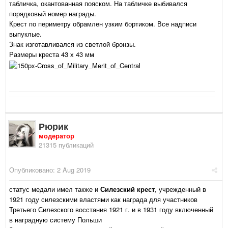
табличка, окантованная пояском. На табличке выбивался
порядковый номер награды.
Крест по периметру обрамлен узким бортиком. Все надписи
выпуклые.
Знак изготавливался из светлой бронзы.
Размеры креста 43 х 43 мм
Рюрик
модератор
21315 публикаций
Опубликовано:
2 Aug 2019
статус медали имел также и
Силезский крест
, учрежденный в
1921 году силезскими властями как награда для участников
Третьего Силезского восстания 1921 г. и в 1931 году включенный
в наградную систему Польши