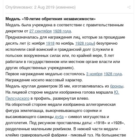
Опубликовано:
2 Aug 2019
(изменено)
Медаль «10-летие обретения независимости»
Медаль была учреждена в соответствии с правительственным
декретом от
27 сентября
1928 года
.
Предназначалась для награждения лиц, которые за прошедшие
десять лет (с ноября
1918
по ноябрь
1928 годы
) безупречно
исполняли свой воинский и гражданский долг (служили в
польских вооруженных силах или, по крайней мере, 5 лет
работали в государственном или местном органе власти или
других общественных учреждениях).
Первое награждение медалью состоялось
3 ноября
1928 года
.
Награждение носило массовый характер.
Медаль круглая диаметром 35 мм, изготавливалась из
бронзы
.
На лицевой стороне медали изображена голова маршала
Ю.
Пилсудского
в профиль, развернутая влево.
На оборотной стороне медали изображена аллегорическая
фигура землепашца, выкорчевывающего сорняки и
высаживающего саженцы
дуба
– символ могущества и
долголетия. Под рисунком проставлены даты: «1918» и «1928»,
разделенные маленьким ромбиком. В нижней части медали -
клеймо гравировальной фабрики - пиковый туз. На большинстве