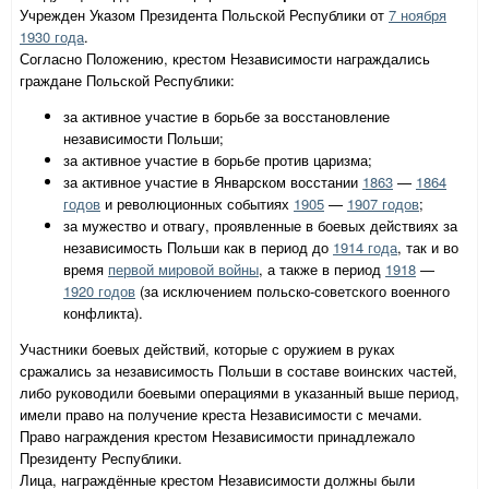
Учрежден Указом Президента Польской Республики от
7 ноября
1930 года
.
Согласно Положению, крестом Независимости награждались
граждане Польской Республики:
за активное участие в борьбе за восстановление
независимости Польши;
за активное участие в борьбе против царизма;
за активное участие в Январском восстании
1863
—
1864
годов
и революционных событиях
1905
—
1907 годов
;
за мужество и отвагу, проявленные в боевых действиях за
независимость Польши как в период до
1914 года
, так и во
время
первой мировой войны
, а также в период
1918
—
1920 годов
(за исключением польско-советского военного
конфликта).
Участники боевых действий, которые с оружием в руках
сражались за независимость Польши в составе воинских частей,
либо руководили боевыми операциями в указанный выше период,
имели право на получение креста Независимости с мечами.
Право награждения крестом Независимости принадлежало
Президенту Республики.
Лица, награждённые крестом Независимости должны были