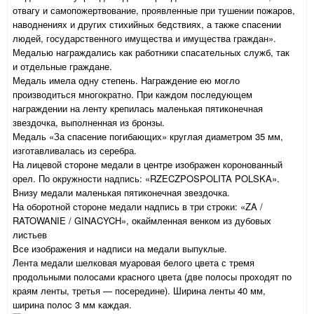
отвагу и самопожертвование, проявленные при тушении пожаров,
наводнениях и других стихийных бедствиях, а также спасении
людей, государственного имущества и имущества граждан».
Медалью награждались как работники спасательных служб, так
и отдельные граждане.
Медаль имела одну степень. Награждение ею могло
производиться многократно. При каждом последующем
награждении на ленту крепилась маленькая пятиконечная
звездочка, выполненная из бронзы.
Медаль «За спасение погибающих» круглая диаметром 35 мм,
изготавливалась из серебра.
На лицевой стороне медали в центре изображен коронованный
орел. По окружности надпись: «RZECZPOSPOLITA POLSKA».
Внизу медали маленькая пятиконечная звездочка.
На оборотной стороне медали надпись в три строки: «ZA /
RATOWANIE / GINACYCH», окаймленная венком из дубовых
листьев
Все изображения и надписи на медали выпуклые.
Лента медали шелковая муаровая белого цвета с тремя
продольными полосами красного цвета (две полосы проходят по
краям ленты, третья — посередине). Ширина ленты 40 мм,
ширина полос 3 мм каждая.