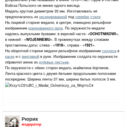
Войска Польского не менее одного месяца.
Медаль круглая диаметром 35 мм. Изготавливать её
предполагалось из
оксидированной
под
серебро
стали
.
На лицевой стороне медали, в центре, помещено рельефное
изображение
коронованного орла
. По окружности медали
надпись выпуклыми буквами: в верхней части:
«OCHOTNIKOWI»
,
в нижней -
«WOJENNEMU»
. В промежутках между словами
проставлены даты: слева -
«1918»
, справа -
«1921»
.
На оборотной стороне медали рельефное изображение
солдата
в
каске
и с
винтовкой
в руке. Изображение солдата по окружности
обрамлял венок из
дубовых листьев
.
По окружности с обеих сторон медаль окаймлена бортиком.
Лента красного цвета с двумя белыми продольными полосками
посередине. Ширина ленты 37 мм, ширина белых полосок 3 мм.
Рюрик
модератор