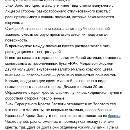
Знак Золотого Креста Заслуги имеет вид слегка выпуклого с
лицевой стороны равностороннего стилизованного креста с
расширяющимися к концам плечами, которые заканчиваются
шариками.
С лицевой стороны плечи креста залиты рубиново-красной
эмалью, сквозь которую просматривается их чешуйчатая
поверхность.
В промежутках между плечами креста располагаются пять
расходящихся от центра лучей.
В центре креста в медальоне, залитом белой эмалью, помещена
монограмма из позолоченных букв
«RP»
. Медальон окружен
двумя кольцами: внутреннее залито эмалью красного цвета,
внешнее — позолоченное — украшено волнистым орнаментом.
Кольцо, соединяющее крест с лентой, выполнено в виде
позолоченного лаврового венка. Диаметр кольца 20 мм.
Обрамление сторон креста, шарики, пучки расходящихся лучей и
оборотная сторона позолоченные.
Знак Серебряного Креста Заслуги отличается от Золотого тем,
что все его элементы, не покрытые эмалью, посеребренные.
Бронзовый Крест Заслуги полностью изготавливается из
бронзы
.
Число лучей, расположенных в промежутках между плечами
креста, три. Друг от друга они отделены узкими лучами. Плечи