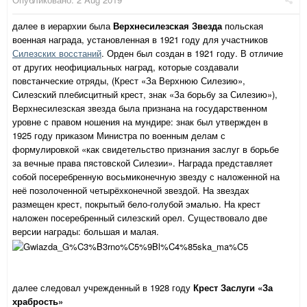
далее в иерархии была
Верхнесилезская Звезда
польская
военная награда, установленная в 1921 году для участников
Силезских восстаний
. Орден был создан в 1921 году. В отличие
от других неофициальных наград, которые создавали
повстанческие отряды, (Крест «За Верхнюю Силезию»,
Силезский плебисцитный крест, знак «За борьбу за Силезию»),
Верхнесилезская звезда была признана на государственном
уровне с правом ношения на мундире: знак был утвержден в
1925 году приказом Министра по военным делам с
формулировкой «как свидетельство признания заслуг в борьбе
за вечные права пястовской Силезии». Награда представляет
собой посеребренную восьмиконечную звезду с наложенной на
неё позолоченной четырёхконечной звездой. На звездах
размещен крест, покрытый бело-голубой эмалью. На крест
наложен посеребренный силезский орел. Существовало две
версии награды: большая и малая.
далее следовал учрежденный в 1928 году
Крест Заслуги «За
храбрость»