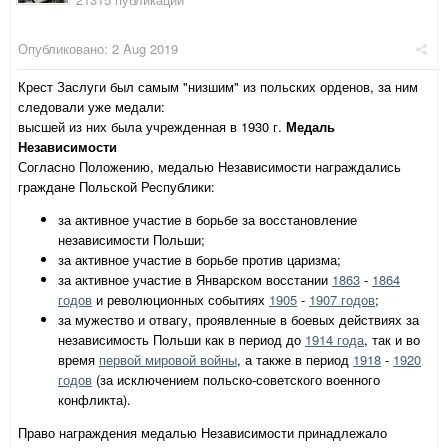
Опубликовано:
2 Aug 2019
Крест Заслуги был самым "низшим" из польских орденов, за ним
следовали уже медали:
высшей из них была учрежденная в 1930 г.
Медаль
Независимости
Согласно Положению, медалью Независимости награждались
граждане Польской Республики:
за активное участие в борьбе за восстановление
независимости Польши;
за активное участие в борьбе против царизма;
за активное участие в Январском восстании
1863
-
1864
годов
и революционных событиях
1905
-
1907 годов
;
за мужество и отвагу, проявленные в боевых действиях за
независимость Польши как в период до
1914 года
, так и во
время
первой мировой войны
, а также в период
1918
-
1920
годов
(за исключением польско-советского военного
конфликта).
Право награждения медалью Независимости принадлежало