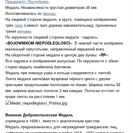
Президенту Республики
.
Медаль Независимости круглая диаметром 35 мм.
Изготавливалась из
бронзы
.
На лицевой стороне медали, в круге, помещено изображение
трёх
гидр
(символ трех держав-завоевательниц), пронзенных
тремя
мечами
.
По окружности лицевой стороны медали - надпись:
«BOJOWNIKOM NIEPODLEGLOSCI»
. В нижней части изображен
маленький треугольник, направленный вершиной вниз.
На оборотной стороне медали в центре две буквы:
«RP»
.
Все надписи и изображения выпуклые. По окружности с обеих
сторон медаль окаймлена бортиком.
Медаль при помощи ушка и кольца соединяется с лентой.
Лента медали шелковая муаровая чёрного цвета с двумя
красными продольными полосками по бокам. Ширина ленты 35
мм, ширина красных полосок 3 мм каждая. Полоски отстоят от
краев ленты на расстоянии 1 мм.
Военная Добровольческая Медаль
учреждена в 1939 г. вместе с аналогичным крестом
Медаль предназначалась для награждения гражданских лиц,
добровольно участвовавших в войне 1918—1921 годов в составе