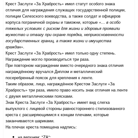
Крест Заслуги «За Храбрость» имел статут особого знака
отличия для награждения служащих государственной полиции,
полиции Силезского воеводства, а также солдат и офицеров
корпуса пограничной охраны и таможни, которые
«… в особо
тяжелых условиях с риском для жизни и здоровья проявили
мужество и отвагу при охране порядка, неприкосновенности
государственных границ, а также жизни и имущества
граждан»
.
Крест Заслуги «За Храбрость» имел только одну степень.
Награждение могло производиться три раза.
При повторном награждении вместо очередного знака отличия
награждённому вручался Диплом и металлический
посеребренный поясок для крепления к ленте.
Таким образом, лицо, награждённое Крестом Заслуги «За
Храбрость» три раза, имело право носить знак отличия на ленте
с двумя металлическими поясками.
Знак Креста Заслуги «За Храбрость» имеет вид слегка
выпуклого с лицевой стороны равностороннего стилизованного
креста с расширяющимися к концам плечами, которые
заканчиваются шариками.
На плечах креста помещена надпись:
на верхнем: "ZA";