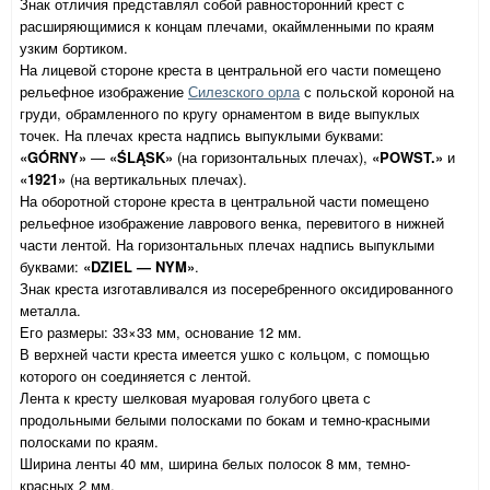
Знак отличия представлял собой равносторонний крест с
расширяющимися к концам плечами, окаймленными по краям
узким бортиком.
На лицевой стороне креста в центральной его части помещено
рельефное изображение
Силезского орла
с польской короной на
груди, обрамленного по кругу орнаментом в виде выпуклых
точек. На плечах креста надпись выпуклыми буквами:
«GÓRNY»
—
«ŚLĄSK»
(на горизонтальных плечах),
«POWST.»
и
«1921»
(на вертикальных плечах).
На оборотной стороне креста в центральной части помещено
рельефное изображение лаврового венка, перевитого в нижней
части лентой. На горизонтальных плечах надпись выпуклыми
буквами:
«DZIEL — NYM»
.
Знак креста изготавливался из посеребренного оксидированного
металла.
Его размеры: 33×33 мм, основание 12 мм.
В верхней части креста имеется ушко с кольцом, с помощью
которого он соединяется с лентой.
Лента к кресту шелковая муаровая голубого цвета с
продольными белыми полосками по бокам и темно-красными
полосками по краям.
Ширина ленты 40 мм, ширина белых полосок 8 мм, темно-
красных 2 мм.