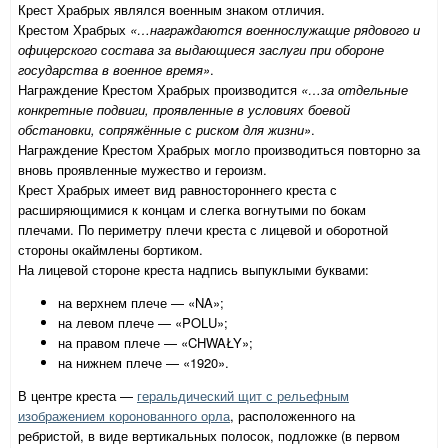
Крест Храбрых являлся военным знаком отличия.
Крестом Храбрых
«…награждаются военнослужащие рядового и
офицерского состава за выдающиеся заслуги при обороне
государства в военное время»
.
Награждение Крестом Храбрых производится
«…за отдельные
конкретные подвиги, проявленные в условиях боевой
обстановки, сопряжённые с риском для жизни»
.
Награждение Крестом Храбрых могло производиться повторно за
вновь проявленные мужество и героизм.
Крест Храбрых имеет вид равностороннего креста с
расширяющимися к концам и слегка вогнутыми по бокам
плечами. По периметру плечи креста с лицевой и оборотной
стороны окаймлены бортиком.
На лицевой стороне креста надпись выпуклыми буквами:
на верхнем плече — «NA»;
на левом плече — «POLU»;
на правом плече — «CHWAŁY»;
на нижнем плече — «1920».
В центре креста —
геральдический щит с рельефным
изображением коронованного орла
, расположенного на
ребристой, в виде вертикальных полосок, подложке (в первом