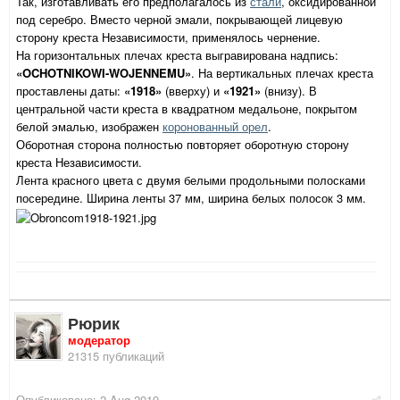
Так, изготавливать его предполагалось из
стали
, оксидированной
под серебро. Вместо черной эмали, покрывающей лицевую
сторону креста Независимости, применялось чернение.
На горизонтальных плечах креста выгравирована надпись:
«OCHOTNIKOWI-WOJENNEMU»
. На вертикальных плечах креста
проставлены даты:
«1918»
(вверху) и
«1921»
(внизу). В
центральной части креста в квадратном медальоне, покрытом
белой эмалью, изображен
коронованный орел
.
Оборотная сторона полностью повторяет оборотную сторону
креста Независимости.
Лента красного цвета с двумя белыми продольными полосками
посередине. Ширина ленты 37 мм, ширина белых полосок 3 мм.
Рюрик
модератор
21315 публикаций
Опубликовано:
2 Aug 2019