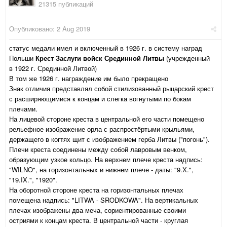
21315 публикаций
Опубликовано:
2 Aug 2019
статус медали имел и включенный в 1926 г. в систему наград
Польши
Крест Заслуги войск Срединной Литвы
(учрежденный
в 1922 г. Срединной Литвой)
В том же 1926 г. награждение им было прекращено
Знак отличия представлял собой стилизованный рыцарский крест
с расширяющимися к концам и слегка вогнутыми по бокам
плечами.
На лицевой стороне креста в центральной его части помещено
рельефное изображение орла с распростёртыми крыльями,
держащего в когтях щит с изображением герба Литвы ("погонь").
Плечи креста соединены между собой лавровым венком,
образующим узкое кольцо. На верхнем плече креста надпись:
"WILNO", на горизонтальных и нижнем плече - даты: "9.Х.",
"19.IX.", "1920".
На оборотной стороне креста на горизонтальных плечах
помещена надпись: "LITWA - SRODKOWA". На вертикальных
плечах изображены два меча, сориентированные своими
остриями к концам креста. В центральной части - круглая