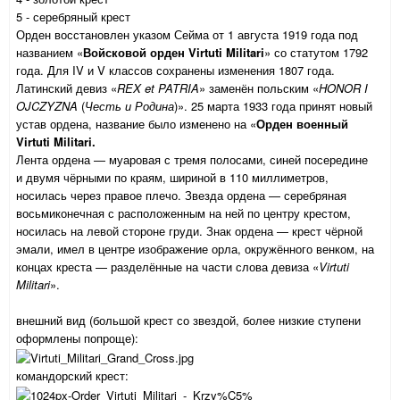
5 - серебряный крест
Орден восстановлен указом Сейма от 1 августа 1919 года под
названием «
Войсковой орден Virtuti Militari
» со статутом 1792
года. Для IV и V классов сохранены изменения 1807 года.
Латинский девиз «
REX et PATRIA
» заменён польским «
HONOR I
OJCZYZNA
(
Честь и Родина
)». 25 марта 1933 года принят новый
устав ордена, название было изменено на «
Орден военный
Virtuti Militari.
Лента ордена — муаровая с тремя полосами, синей посередине
и двумя чёрными по краям, шириной в 110 миллиметров,
носилась через правое плечо. Звезда ордена — серебряная
восьмиконечная с расположенным на ней по центру крестом,
носилась на левой стороне груди. Знак ордена — крест чёрной
эмали, имел в центре изображение орла, окружённого венком, на
концах креста — разделённые на части слова девиза «
Virtuti
Militari
».
внешний вид (большой крест со звездой, более низкие ступени
оформлены попроще):
командорский крест: