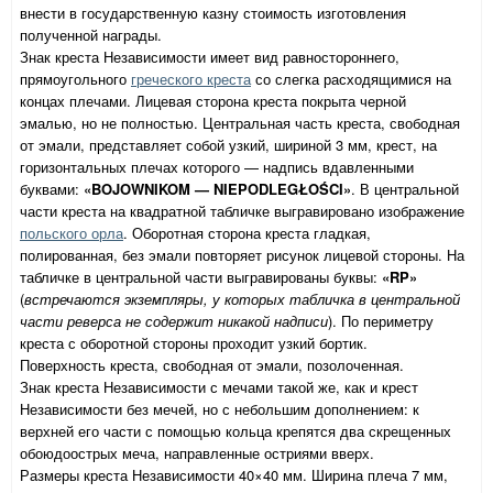
внести в государственную казну стоимость изготовления
полученной награды.
Знак креста Независимости имеет вид равностороннего,
прямоугольного
греческого креста
со слегка расходящимися на
концах плечами. Лицевая сторона креста покрыта черной
эмалью, но не полностью. Центральная часть креста, свободная
от эмали, представляет собой узкий, шириной 3 мм, крест, на
горизонтальных плечах которого — надпись вдавленными
буквами:
«BOJOWNIKOM — NIEPODLEGŁOŚCI»
. В центральной
части креста на квадратной табличке выгравировано изображение
польского орла
. Оборотная сторона креста гладкая,
полированная, без эмали повторяет рисунок лицевой стороны. На
табличке в центральной части выгравированы буквы:
«RP»
(
встречаются экземпляры, у которых табличка в центральной
части реверса не содержит никакой надписи
). По периметру
креста с оборотной стороны проходит узкий бортик.
Поверхность креста, свободная от эмали, позолоченная.
Знак креста Независимости с мечами такой же, как и крест
Независимости без мечей, но с небольшим дополнением: к
верхней его части с помощью кольца крепятся два скрещенных
обоюдоострых меча, направленные остриями вверх.
Размеры креста Независимости 40×40 мм. Ширина плеча 7 мм,