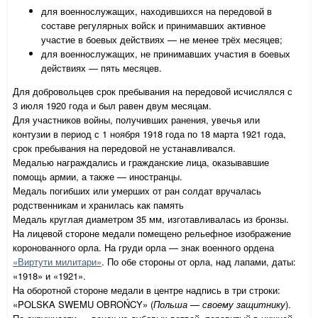
для военнослужащих, находившихся на передовой в
составе регулярных войск и принимавших активное
участие в боевых действиях — не менее трёх месяцев;
для военнослужащих, не принимавших участия в боевых
действиях — пять месяцев.
Для добровольцев срок пребывания на передовой исчислялся с
3 июля 1920 года и был равен двум месяцам.
Для участников войны, получивших ранения, увечья или
контузии в период с 1 ноября 1918 года по 18 марта 1921 года,
срок пребывания на передовой не устанавливался.
Медалью награждались и гражданские лица, оказывавшие
помощь армии, а также — иностранцы.
Медаль погибших или умерших от ран солдат вручалась
родственникам и хранилась как память
Медаль круглая диаметром 35 мм, изготавливалась из бронзы.
На лицевой стороне медали помещено рельефное изображение
коронованного орла. На груди орла — знак военного ордена
«Виртути милитари»
. По обе стороны от орла, над лапами, даты:
«1918» и «1921».
На оборотной стороне медали в центре надпись в три строки:
«POLSKA SWEMU OBROŃCY» (
Польша — своему защитнику
).