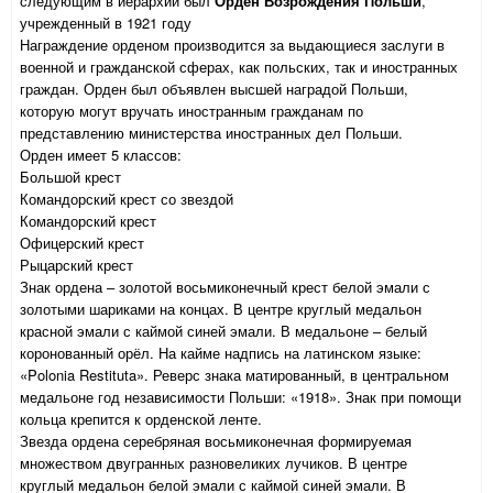
следующим в иерархии был
Орден Возрождения Польши
,
учрежденный в 1921 году
Награждение орденом производится за выдающиеся заслуги в
военной и гражданской сферах, как польских, так и иностранных
граждан. Орден был объявлен высшей наградой Польши,
которую могут вручать иностранным гражданам по
представлению министерства иностранных дел Польши.
Орден имеет 5 классов:
Большой крест
Командорский крест со звездой
Командорский крест
Офицерский крест
Рыцарский крест
Знак ордена – золотой восьмиконечный крест белой эмали с
золотыми шариками на концах. В центре круглый медальон
красной эмали с каймой синей эмали. В медальоне – белый
коронованный орёл. На кайме надпись на латинском языке:
«Polonia Restituta». Реверс знака матированный, в центральном
медальоне год независимости Польши: «1918». Знак при помощи
кольца крепится к орденской ленте.
Звезда ордена серебряная восьмиконечная формируемая
множеством двугранных разновеликих лучиков. В центре
круглый медальон белой эмали с каймой синей эмали. В