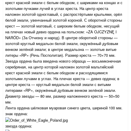
крест красной эмали с белым ободком, с шариками на концах и с
золотыми пучками лучей в углах креста. На центр креста
наложен золотой одноглавый, с распростёртыми крыльями, орёл
белой эмали, увенчанный золотой короной. С оборотной стороны
крест — золотой матовый, с широким белым ободком, несущий
на плечах новый девиз ордена на польском: «ZA OJCZYZNĘ I
NARÓD» (За Отчизну и народ). В центре оборотной стороны —
золотой круглый медальон белой эмали, окружённый дубовым
венком зелёной эмали; в центре медальона — золотые витые
литеры «RP» (Речь Посполитая). Размер креста — 70×70 мм.
Звезда ордена была введена нового образца — восьмиконечная
серебряная, на центр которой наложен золотой мальтийский
крест красной эмали с белым ободком и расходящимися
золотыми лучами в углах. На плечах креста — девиз ордена; в
центре креста — круглый медальон белой эмали с витыми
литерами «RP», окружённый дубовым венком зелёной эмали.
Диаметр звезды — 80 мм, размер наложенного креста — 50×50
мм.
Лента ордена шёлковая муаровая синего цвета, шириной 100 мм.
знак ордена:
звезда ордена: