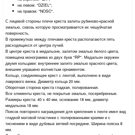
на левом: "DZIEL";
на правом: "NOSC".
С лицевой стороны плечи креста залиты рубиново-красной
эмалью, сквозь которую просматривается их чешуйчатая
поверхность.
В промежутках между плечами креста располагаются пять
расходящихся от центра лучей.
В центре креста в медальоне, залитом эмалью белого цвета,
помещена монограмма из двух букв "RP". Медальон окружен
двумя кольцами: внутреннее залито эмалью красного цвета,
внешнее украшено волнистым орнаментом.
Кольцо, соединяющее крест с лентой, выполнено в виде
лаврового венка. Диаметр кольца 20 мм.
Оборотная сторона креста гладкая, полированная.
Все элементы креста, не покрытые эмалью, посеребренные.
Размеры креста: 40 х 40 мм, основание 18 мм, диаметр
медальона 18 мм.
Поясок повторного награждения для крепления к ленте имел вид
гладкой матовой пластинки с полированными краями и с
тиснением в виде дубовых ветвей посредине. Ширина пояска 8
мм.