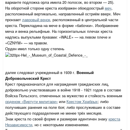
варианте подложка орла имела 20 полосок, во втором — 25).
На оборотной стороне креста изображен обоюдоострый
меч
,
расположенный вертикально, направленный остриём вверх. Меч
пронзает
лавровый венок
, расположенный в центральной части
креста. Перекладина на мече в форме «бабочки». Изображение
меча и венка рельефные. На горизонтальных плечах креста
надпись выпуклыми буквами: «WALE» — на левом плече и
«CZNYM» — на правом.
Орден имел только одну степень
далее следовал учрежденный в 1939 г.
Военный
Добровольческий Крест
Крест предназначался для награждения гражданских лиц,
добровольно участвовавших в войне 1918 - 1921 годов в составе
Войска Польского, отмеченных за мужество и стойкость военным
орденом «Виртути милитари»
или
Крестом Храбрых
; либо
получивших ранения на поле боя; либо прослуживших в составе
действующего подразделения не менее трёх месяцев.
Знак креста по своей форме и размерам идентичен знаку
креста
Независимости
, но с некоторыми изменениями.