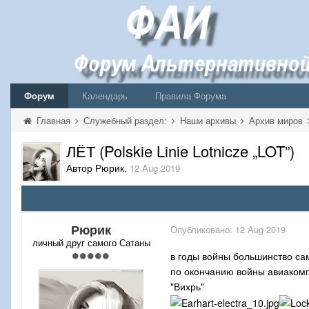
Форум
Календарь
Правила Форума
Главная
Служебный раздел:
Наши архивы
Архив миров
ЛЁТ (Polskie Linie Lotnicze „LOT”)
Автор Рюрик
,
12 Aug 2019
Рюрик
Опубликовано:
12 Aug 2019
личный друг самого Сатаны
в годы войны большинство са
по окончанию войны авиакомп
"Вихрь"