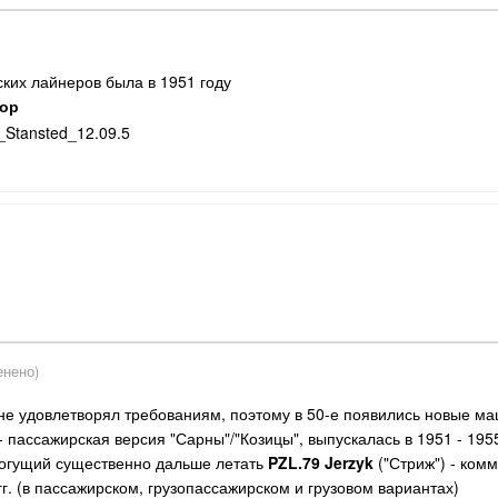
ких лайнеров была в 1951 году
ор
енено)
 не удовлетворял требованиям, поэтому в 50-е появились новые м
 - пассажирская версия "Сарны"/"Козицы", выпускалась в 1951 - 1955
могущий существенно дальше летать
PZL.79
Jerzyk
("Стриж") - ком
гг. (в пассажирском, грузопассажирском и грузовом вариантах)