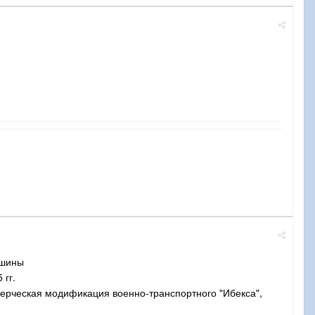
ашины
 гг.
мерческая модификация военно-транспортного "Ибекса",