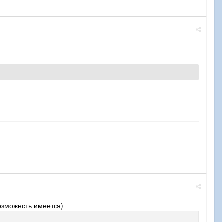
ех проходить!
аозможнсть имеется)