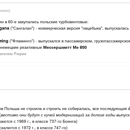
енено)
н в 60-е закупались польские турбовинтовые:
ngana
("Сангалан") - коммерческая версия "овцебыка", выпускалась
ming
("Фламинго") - выпускался в пассажирском, грузопассажирском 
я немецкие реактивные
Мессершмитт Ме 800
ателем Рюрик
ов Польша не строила и строить не собиралась, все последующие
(
вестимо они будут с кучей модернизаций за долгие годы выпуска
аются с 1969 г., в классе 737-го Боинга)
скалются с 1972 г., в классе 747-го)