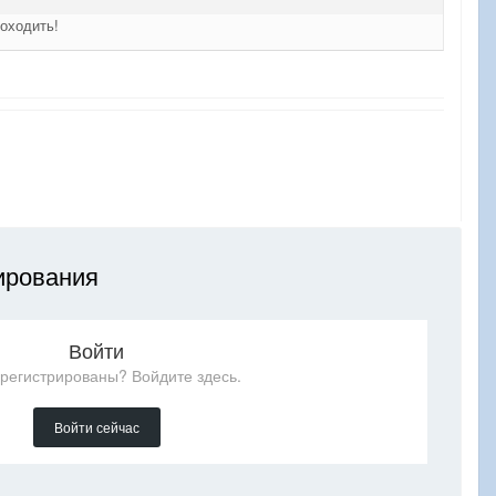
роходить!
ирования
Войти
арегистрированы? Войдите здесь.
Войти сейчас