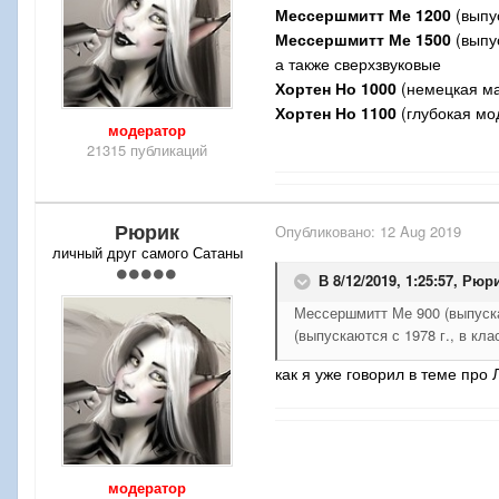
Мессершмитт Ме 1200
(выпус
Мессершмитт Ме 1500
(выпус
а также сверхзвуковые
Хортен Но 1000
(немецкая маш
Хортен Но 1100
(глубокая мо
модератор
21315 публикаций
Рюрик
Опубликовано:
12 Aug 2019
личный друг самого Сатаны
В 8/12/2019, 1:25:57,
Рюр
Мессершмитт Ме 900 (выпускаю
(выпускаются с 1978 г., в кла
как я уже говорил в теме пр
модератор