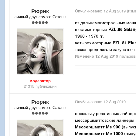
Рюрик
Опубликовано:
12 Aug 2019
(изм
личный друг самого Сатаны
из дальнемагистральных маши
шестимоторные
PZL.86
Sala
1968 - 1970 гг.
четырехмоторные
PZL.81
Fla
также продолжали закупатьс
Изменено
12 Aug 2019
пользов
модератор
21315 публикаций
Рюрик
Опубликовано:
12 Aug 2019
личный друг самого Сатаны
поскольку реактивных лайнер
мессершмиттовские лайнеры 
Мессершмитт Ме 900
(выпуск
Мессершмитт Ме 1000
(выпу