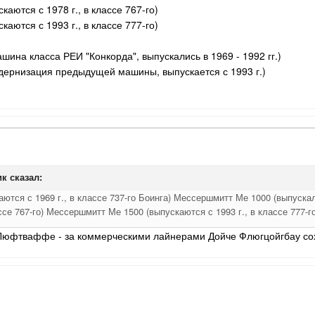
каются с 1978 г., в классе 767-го)
каются с 1993 г., в классе 777-го)
ина класса РЕИ "Конкорда", выпускались в 1969 - 1992 гг.)
дернизация предыдущей машины, выпускается с 1993 г.)
ик
сказал:
тся с 1969 г., в классе 737-го Боинга) Мессершмитт Ме 1000 (выпускал
ссе 767-го) Мессершмитт Ме 1500 (выпускаются с 1993 г., в классе 777-го
о Люфтваффе - за коммерческими лайнерами Дойче Флюгцойгбау со