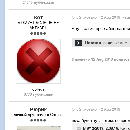
21315 публикаций
Кот
Опубликовано:
12 Aug 2019
(изм
АККАУНТ БОЛЬШЕ НЕ
АКТИВЕН
А тут только про лайнеры, и
А то для местных мелко-перев
Показать содержимое
PZL Wilga (Иволга).
Ну и его-же осовремененный 
Изменено
12 Aug 2019
пользов
collega
9779 публикаций
Рюрик
Опубликовано:
12 Aug 2019
личный друг самого Сатаны
пока будет тут, потом, со вр
В 8/12/2019, 2:38:19,
Кот
с