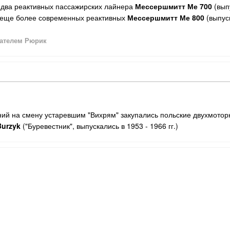
и два реактивных пассажирских лайнера
Мессершмитт Ме 700
(выпу
3 еще более современных реактивных
Мессершмитт Ме 800
(выпуск
ателем Рюрик
ний на смену устаревшим "Вихрям" закупались польские двухмот
Burzyk
("Буревестник", выпускались в 1953 - 1966 гг.)