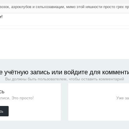
возок, аэроклубов и сельхозавиации, мимо этой няшности просто грех п
т!
е учётную запись или войдите для коммент
Вы должны быть пользователем, чтобы оставить комментарий
сь
писи. Это просто!
Уже з
сь