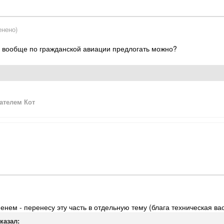
енено)
ли вообще по гражданской авиации предлогать можно?
озок, аэроклубов и сельхозавиации, мимо этой няшности просто гр
"зализанный" вариант с ТВД
ателем Кот
еменем - перенесу эту часть в отдельную тему (блага техническая в
казал: