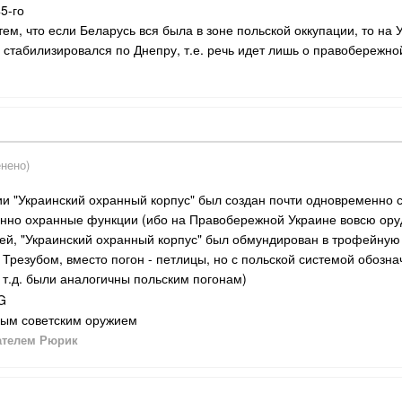
5-го
ем, что если Беларусь вся была в зоне польской оккупации, то на
 стабилизировался по Днепру, т.е. речь идет лишь о правобережно
нено)
ции "Украинский охранный корпус" был создан почти одновременно 
нно охранные функции (ибо на Правобережной Украине вовсю ору
стей, "Украинский охранный корпус" был обмундирован в трофейн
 Трезубом, вместо погон - петлицы, но с польской системой обозна
и т.д. были аналогичны польским погонам)
ым советским оружием
ателем Рюрик