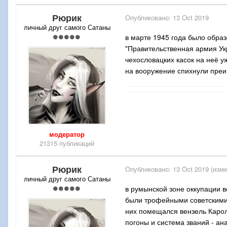
Рюрик
Опубликовано:
13 Oct 2019
личный друг самого Сатаны
в марте 1945 года было образ
"Правительственная армия Ук
чехословацких касок на неё у
на вооружение спихнули преи
модератор
21315 публикаций
Рюрик
Опубликовано:
13 Oct 2019
(изме
личный друг самого Сатаны
в румынской зоне оккупации в
были трофейными советскими 
них помещался вензель Карол
погоны и система званий - а