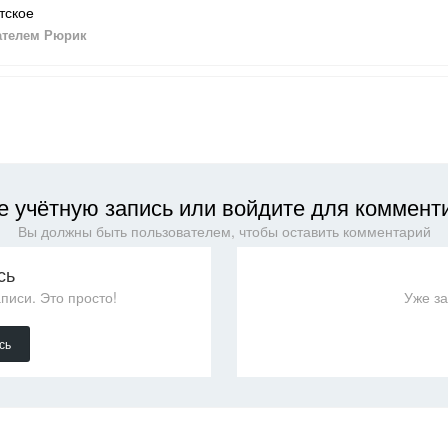
тское
ателем Рюрик
е учётную запись или войдите для коммент
Вы должны быть пользователем, чтобы оставить комментарий
сь
писи. Это просто!
Уже з
сь