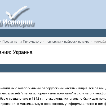
Провал путча Пилсудского
черновики и наброски по миру
коллаба
ния: Украина
авнении их с аналогичными белорусскими частями видна вся разни
ских властей "слегка испорченными поляками" в силу чего и уни
" было создано уже в 1942 г., то украинцы изначально были для пол
ирований, в максимальную непохожесть униформы а также в том фа