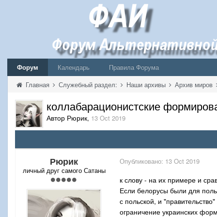
Форум
Календарь
Правила Форума
Главная
Служебный раздел:
Наши архивы
Архив миров
коллабарационистски
е формирова
Автор Рюрик
,
13 Oct 2019
Рюрик
Опубликовано:
13 Oct 2019
личный друг самого Сатаны
к слову - на их примере и ср
Если белорусы были для поль
с польской, и "правительство
ограничение украинских форм