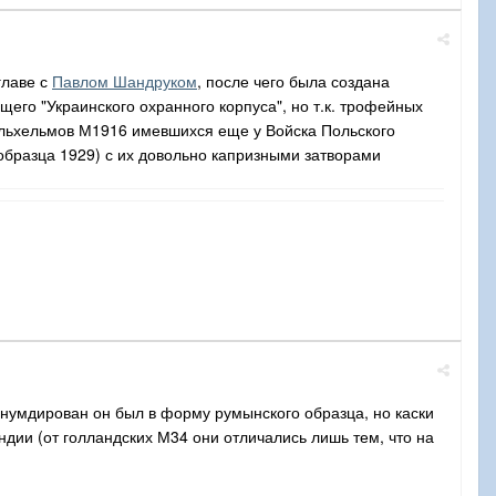
главе с
Павлом Шандруком
, после чего была создана
го "Украинского охранного корпуса", но т.к. трофейных
Штельхельмов М1916 имевшихся еще у Войска Польского
образца 1929) с их довольно капризными затворами
обнумдирован он был в форму румынского образца, но каски
ии (от голландских М34 они отличались лишь тем, что на