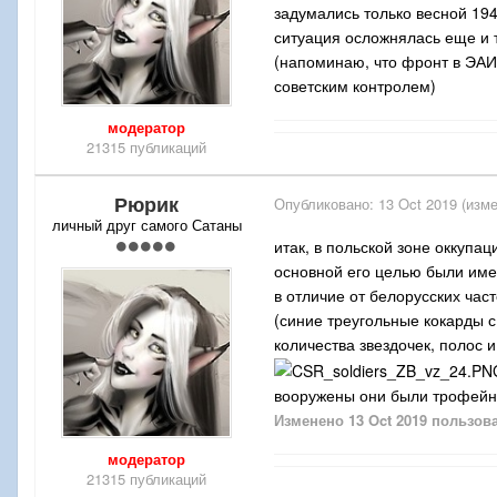
задумались только весной 194
ситуация осложнялась еще и т
(напоминаю, что фронт в ЭАИ
советским контролем)
модератор
21315 публикаций
Рюрик
Опубликовано:
13 Oct 2019
(изме
личный друг самого Сатаны
итак, в польской зоне оккупа
основной его целью были име
в отличие от белорусских ча
(синие треугольные кокарды с
количества звездочек, полос 
вооружены они были трофейн
Изменено
13 Oct 2019
пользов
модератор
21315 публикаций