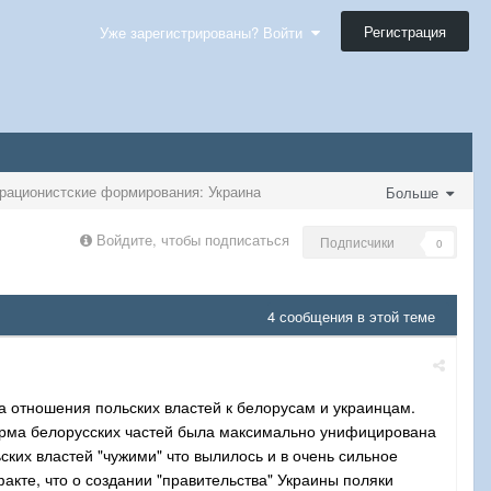
Регистрация
Уже зарегистрированы? Войти
рационистские формирования: Украина
Больше
Войдите, чтобы подписаться
Подписчики
0
4 сообщения в этой теме
ца отношения польских властей к белорусам и украинцам.
форма белорусских частей была максимально унифицирована
ьских властей "чужими" что вылилось и в очень сильное
кте, что о создании "правительства" Украины поляки