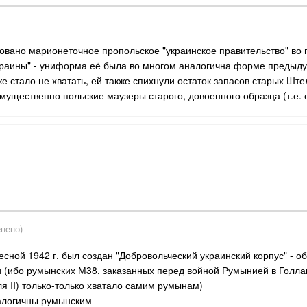
овано марионеточное пропольское "украинское правительство" во 
раины" - униформа её была во многом аналогична форме предыдуще
же стало не хватать, ей также спихнули остаток запасов старых 
мущественно польские маузеры старого, довоенного образца (т.е. 
нено)
есной 1942 г. был создан "Добровольческий украинский корпус" - 
(ибо румынских М38, заказанных перед войной Румынией в Голланд
я II) только-только хватало самим румынам)
налогичны румынским