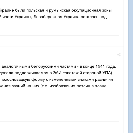
 Украине были польская и румынская оккупационная зоны
й части Украины, Левобережная Украина осталась под
с аналогичными белорусскими частями - в конце 1941 года,
довала поддерживаемая в ЭАИ советской стороной УПА)
ую чехословацкую форму с измененными знаками различия
чения званий на них (т.е. изображения петлиц в плане